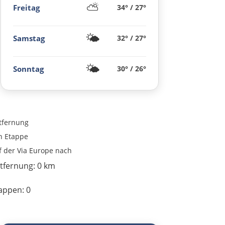
⛅
Freitag
Saint-Tropez
34° / 27°
Toulon
🌤️
Samstag
32° / 27°
Marseille
🌤️
Sonntag
30° / 26°
Avignon
Nîmes
tfernung
n
Etappe
Montpellier
f der Via Europe nach
tfernung:
0 km
Béziers
appen:
0
Carcassonne
Ax-les-Thermes