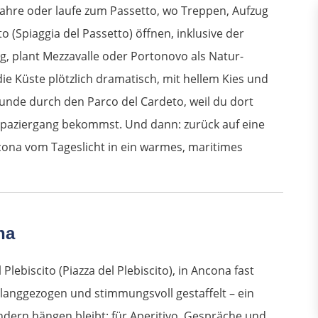
hre oder laufe zum Passetto, wo Treppen, Aufzug
 (Spiaggia del Passetto) öffnen, inklusive der
g, plant Mezzavalle oder Portonovo als Natur-
ie Küste plötzlich dramatisch, mit hellem Kies und
unde durch den Parco del Cardeto, weil du dort
Spaziergang bekommst. Und dann: zurück auf eine
ncona vom Tageslicht in ein warmes, maritimes
na
Plebiscito (Piazza del Plebiscito), in Ancona fast
, langgezogen und stimmungsvoll gestaffelt – ein
ndern hängen bleibt: für Aperitivo, Gespräche und