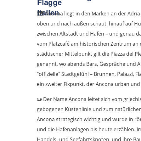
🗺️ Ancona liegt in den Marken an der Adria u
oben und nach außen schaut: hinauf auf Hüg
zwischen Altstadt und Hafen – und genau da
vom Platzcafé am historischen Zentrum an de
städtischer Mittelpunkt gilt die Piazza del Ple
genannt, wo abends Bars, Gespräche und
"offizielle" Stadtgefühl – Brunnen, Palazzi, F
ein zweiter Fixpunkt, der Ancona urban und 
📜 Der Name Ancona leitet sich vom griechi
gebogenen Küstenlinie und zum natürlichen 
Ancona strategisch wichtig und wurde in rö
und die Hafenanlagen bis heute erzählen. Im
Handels- und Seefahrtsknoten, und ihre Ba