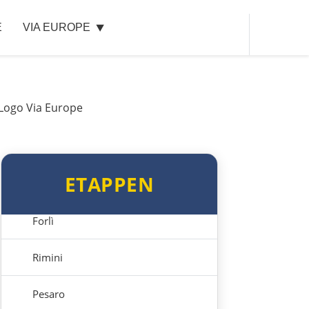
Italien
E
VIA EUROPE
Triest
Venedig
Padua
Ferrara
ETAPPEN
Bologna
Forlì
Rimini
Pesaro