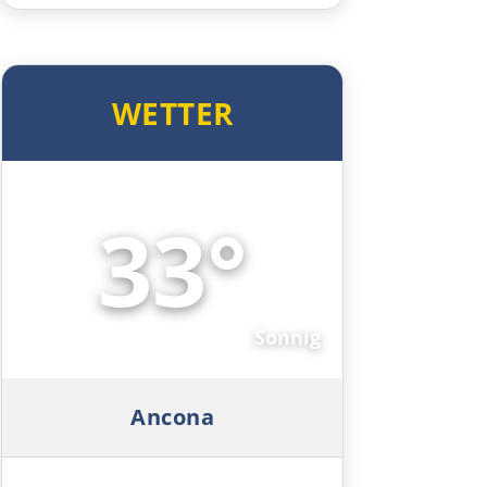
Cinque Terre
Genua
WETTER
Savona
Albenga
33°
☀️
Frankreich Süd
Monaco
Sonnig
Nizza
Ancona
Cannes