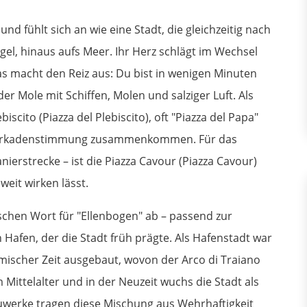
nd fühlt sich an wie eine Stadt, die gleichzeitig nach
el, hinaus aufs Meer. Ihr Herz schlägt im Wechsel
s macht den Reiz aus: Du bist in wenigen Minuten
r Mole mit Schiffen, Molen und salziger Luft. Als
biscito (Piazza del Plebiscito), oft "Piazza del Papa"
 Arkadenstimmung zusammenkommen. Für das
lanierstrecke – ist die Piazza Cavour (Piazza Cavour)
weit wirken lässt.
schen Wort für "Ellenbogen" ab – passend zur
Hafen, der die Stadt früh prägte. Als Hafenstadt war
mischer Zeit ausgebaut, wovon der Arco di Traiano
 Mittelalter und in der Neuzeit wuchs die Stadt als
uwerke tragen diese Mischung aus Wehrhaftigkeit