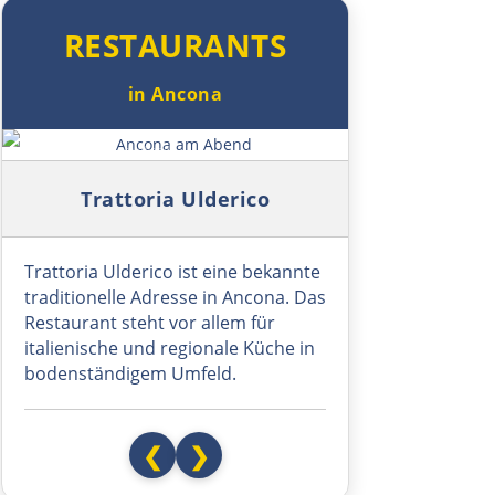
RESTAURANTS
Andorra la Vella
in Ancona
Spanien Süd
Symbolbild: Ancona am Abend
Solsona
Trattoria Ulderico
Manresa
Trattoria Ulderico ist eine bekannte
Barcelona
traditionelle Adresse in Ancona. Das
Restaurant steht vor allem für
Reus
italienische und regionale Küche in
bodenständigem Umfeld.
Amposta
❮
❯
Castelló de la Plana