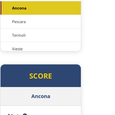
Ancona
Pescara
Termoli
Vieste
Foggia
SCORE
Salerno
Pompeji
Ancona
Neapel