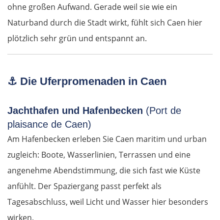
ohne großen Aufwand. Gerade weil sie wie ein
Komotini
Naturband durch die Stadt wirkt, fühlt sich Caen hier
Xanthi
plötzlich sehr grün und entspannt an.
Kavala
⚓
Die Uferpromenaden in Caen
Asprovalta
Jachthafen und Hafenbecken
(Port de
Thessaloniki
plaisance de Caen)
Am Hafenbecken erleben Sie Caen maritim und urban
Katerini
zugleich: Boote, Wasserlinien, Terrassen und eine
Elassona
angenehme Abendstimmung, die sich fast wie Küste
anfühlt. Der Spaziergang passt perfekt als
Kalambaka
Tagesabschluss, weil Licht und Wasser hier besonders
wirken.
Meteora-Klöster