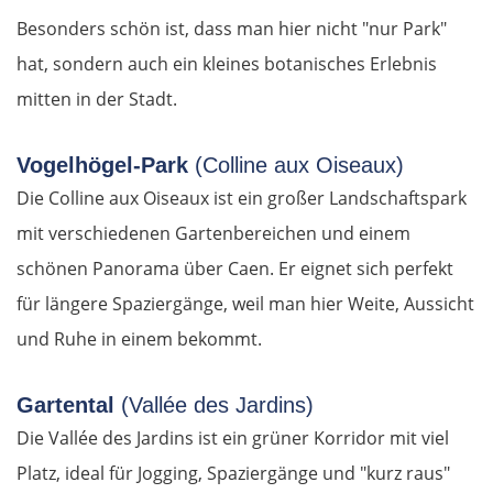
Besonders schön ist, dass man hier nicht "nur Park"
Schumen
hat, sondern auch ein kleines botanisches Erlebnis
mitten in der Stadt.
Warna
Nessebar
Vogelhögel-Park
(Colline aux Oiseaux)
Die Colline aux Oiseaux ist ein großer Landschaftspark
Burgas
mit verschiedenen Gartenbereichen und einem
schönen Panorama über Caen. Er eignet sich perfekt
Elchowo
für längere Spaziergänge, weil man hier Weite, Aussicht
Chaskowo
und Ruhe in einem bekommt.
Kardschali
Gartental
(Vallée des Jardins)
Die Vallée des Jardins ist ein grüner Korridor mit viel
Griechenland
Platz, ideal für Jogging, Spaziergänge und "kurz raus"