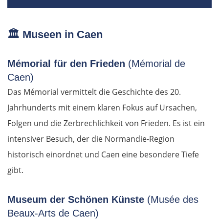
Pärnu
Lettland
🏛️
Museen in Caen
Salacgrīva
Mémorial für den Frieden
(Mémorial de
Caen)
Riga
Das Mémorial vermittelt die Geschichte des 20.
Jahrhunderts mit einem klaren Fokus auf Ursachen,
Jelgava
Folgen und die Zerbrechlichkeit von Frieden. Es ist ein
Bauska
intensiver Besuch, der die Normandie-Region
historisch einordnet und Caen eine besondere Tiefe
Litauen
gibt.
Panevėžys
Museum der Schönen Künste
(Musée des
Beaux-Arts de Caen)
Ukmergė