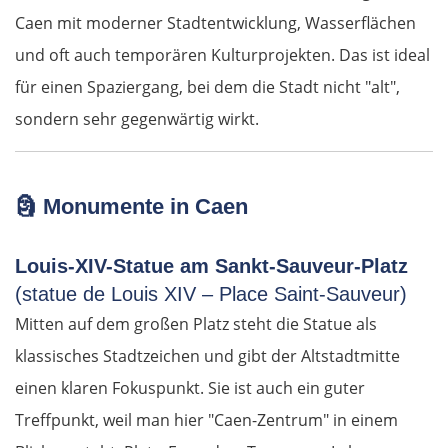
Caen mit moderner Stadtentwicklung, Wasserflächen
Ústí nad Labem
und oft auch temporären Kulturprojekten. Das ist ideal
für einen Spaziergang, bei dem die Stadt nicht "alt",
Mělník
sondern sehr gegenwärtig wirkt.
Prag
Beroun
🗿
Monumente in Caen
Pilsen
Louis-XIV-Statue am Sankt-Sauveur-Platz
(statue de Louis XIV – Place Saint-Sauveur)
Taus
Mitten auf dem großen Platz steht die Statue als
klassisches Stadtzeichen und gibt der Altstadtmitte
Deutschland Süd
einen klaren Fokuspunkt. Sie ist auch ein guter
Cham
Treffpunkt, weil man hier "Caen-Zentrum" in einem