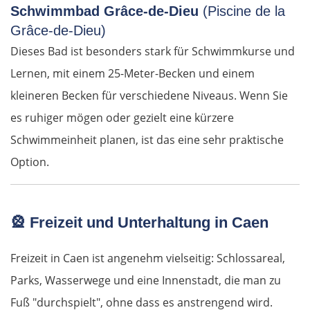
Petritsch
Schwimmbad Grâce-de-Dieu
(Piscine de la
Grâce-de-Dieu)
Blagoewgrad
Dieses Bad ist besonders stark für Schwimmkurse und
Lernen, mit einem 25-Meter-Becken und einem
Sofia
kleineren Becken für verschiedene Niveaus. Wenn Sie
Montana
es ruhiger mögen oder gezielt eine kürzere
Schwimmeinheit planen, ist das eine sehr praktische
Widin
Option.
Rumänien West
🎡
Freizeit und Unterhaltung in Caen
Craiova
Freizeit in Caen ist angenehm vielseitig: Schlossareal,
Târgu Jiu
Parks, Wasserwege und eine Innenstadt, die man zu
Petroșani
Fuß "durchspielt", ohne dass es anstrengend wird.