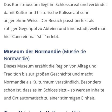
Das Kunstmuseum liegt im Schlossareal und verbindet
Vilnius
damit Kultur und historische Kulisse auf sehr
angenehme Weise. Der Besuch passt perfekt als
Alytus
ruhiger Gegenpol zu Abteien und Innenstadt, weil man
hier Caen einmal "still" erlebt.
Polen
Museum der Normandie
(Musée de
Suwałki
Normandie)
Ełk
Dieses Museum erzählt die Region von Alltag und
Tradition bis zur großen Geschichte und macht
Łomża
Normandie als Kulturraum verständlich. Besonders
schön ist, dass es im Schloss sitzt – so werden Inhalte
Wyszków
und Ort automatisch zu einer stimmigen Einheit.
Warschau