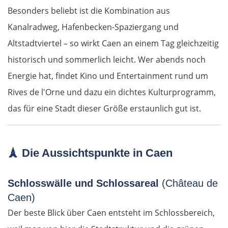
Besonders beliebt ist die Kombination aus
Diemrich
Kanalradweg, Hafenbecken-Spaziergang und
Altstadtviertel – so wirkt Caen an einem Tag gleichzeitig
Lugosch
historisch und sommerlich leicht. Wer abends noch
Timișoara
Energie hat, findet Kino und Entertainment rund um
Rives de l'Orne und dazu ein dichtes Kulturprogramm,
Arad
das für eine Stadt dieser Größe erstaunlich gut ist.
Ungarn Süd
🗼
Die Aussichtspunkte in Caen
Szeged
Schlosswälle und Schlossareal
(Château de
Baja
Caen)
Mohács
Der beste Blick über Caen entsteht im Schlossbereich,