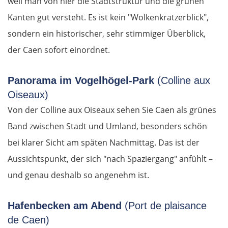
weil man von hier die Stadtstruktur und die grünen
Kroatien
Kanten gut versteht. Es ist kein "Wolkenkratzerblick",
sondern ein historischer, sehr stimmiger Überblick,
Osijek
der Caen sofort einordnet.
Virovitica
Panorama im Vogelhögel-Park
(Colline aux
Varaždin
Oiseaux)
Von der Colline aux Oiseaux sehen Sie Caen als grünes
Zagreb
Band zwischen Stadt und Umland, besonders schön
bei klarer Sicht am späten Nachmittag. Das ist der
Slowenien
Aussichtspunkt, der sich "nach Spaziergang" anfühlt –
und genau deshalb so angenehm ist.
Novo mesto
Ljubljana
Hafenbecken am Abend
(Port de plaisance
de Caen)