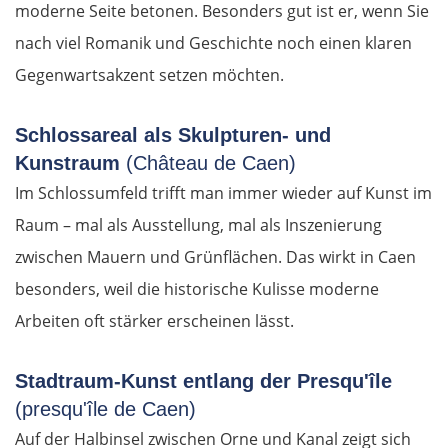
Fürstenwalde
moderne Seite betonen. Besonders gut ist er, wenn Sie
nach viel Romanik und Geschichte noch einen klaren
Berlin
Gegenwartsakzent setzen möchten.
Lübben
Schlossareal als Skulpturen- und
Kunstraum
(Château de Caen)
Spreewald
Im Schlossumfeld trifft man immer wieder auf Kunst im
Senftenberg
Raum – mal als Ausstellung, mal als Inszenierung
zwischen Mauern und Grünflächen. Das wirkt in Caen
Dresden
besonders, weil die historische Kulisse moderne
Arbeiten oft stärker erscheinen lässt.
Pirna
Sächsische Schweiz
Stadtraum-Kunst entlang der Presqu'île
(presqu'île de Caen)
Tschechien
Auf der Halbinsel zwischen Orne und Kanal zeigt sich