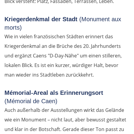
Blick versteht: Platz, Fassaden, Terrassen, Leben.
Regensburg
Kriegerdenkmal der Stadt
(Monument aux
Ingolstadt
morts)
Pfaffenhofen an der Ilm
Wie in vielen französischen Städten erinnert das
Kriegerdenkmal an die Brüche des 20. Jahrhunderts
München
und ergänzt Caens "D-Day-Nähe" um einen stilleren,
lokalen Blick. Es ist ein kurzer, würdiger Halt, bevor
Rosenheim
man wieder ins Stadtleben zurückkehrt.
Österreich
Mémorial-Areal als Erinnerungsort
Salzburg
(Mémorial de Caen)
Auch außerhalb der Ausstellungen wirkt das Gelände
Vöcklabruck
wie ein Monument – nicht laut, aber bewusst gestaltet
und klar in der Botschaft. Gerade dieser Ton passt zu
Linz