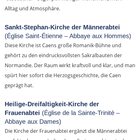
Alltag und Atmosphäre.
Ungarn Nord
Esztergom
Sankt-Stephan-Kirche der Männerabtei
(Église Saint-Étienne – Abbaye aux Hommes)
Budapest
Diese Kirche ist Caens große Romanik-Bühne und
gehört zu den eindrucksvollsten Sakralbauten der
Jászberény
Normandie. Der Raum wirkt kraftvoll und klar, und man
spürt hier sofort die Herzogsgeschichte, die Caen
Tiszafüred
geprägt hat.
Debrecen
Heilige-Dreifaltigkeit-Kirche der
Rumänien Ost
Frauenabtei
(Église de la Sainte-Trinité –
Abbaye aux Dames)
Oradea
Die Kirche der Frauenabtei ergänzt die Männerabtei