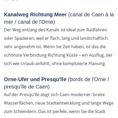
Karditsa
Kanalweg Richtung Meer
(canal de Caen à la
mer / canal de l'Orne)
Lamia
Der Weg entlang des Kanals ist ideal zum Radfahren
oder Spazieren, weil er flach, lang und landschaftlich
Livanates
sehr angenehm ist. Wenn Sie Zeit haben, ist das die
Chalkida
schönste Verbindung Richtung Küste – ein Ausflug, der
sich wie Urlaub anfühlt, ohne komplizierte Planung.
SÜDROUTE
Orne-Ufer und Presqu'île
(bords de l'Orne /
Athen
presqu'île de Caen)
Auf der Presqu'île zeigt sich Caen moderner: breite
Korinth
Wasserflächen, neue Stadtentwicklung und lange Wege
zum Schlendern. Das ist perfekt, wenn Sie die Stadt
Patras