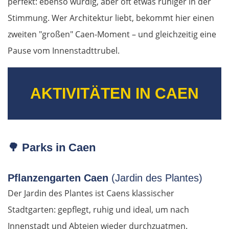
perfekt: ebenso würdig, aber oft etwas ruhiger in der
Cluj-Napoca
Stimmung. Wer Architektur liebt, bekommt hier einen
Târnăveni
zweiten "großen" Caen-Moment – und gleichzeitig eine
Pause vom Innenstadttrubel.
Sibiu
Râmnicu Vâlcea
AKTIVITÄTEN IN CAEN
Pitești
Bukarest
🌳
Parks in Caen
Bulgarien Ost
Pflanzengarten Caen
(Jardin des Plantes)
Der Jardin des Plantes ist Caens klassischer
Ruse
Stadtgarten: gepflegt, ruhig und ideal, um nach
Rasgrad
Innenstadt und Abteien wieder durchzuatmen.