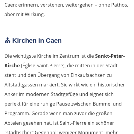
Caen: erinnern, verstehen, weitergehen – ohne Pathos,
Amstetten
aber mit Wirkung.
St. Pölten
⛪
Kirchen in Caen
Wien
Die wichtigste Kirche im Zentrum ist die
Sankt-Peter-
Slowakei
Kirche
(Église Saint-Pierre), die mitten in der Stadt
steht und den Übergang von Einkaufsachsen zu
Bratislava
Altstadtgassen markiert. Sie wirkt wie ein historischer
Anker im modernen Stadtgefüge und eignet sich
Trnava
perfekt für eine ruhige Pause zwischen Bummel und
Nitra
Programm. Gerade wenn man zuvor die großen
Abteien gesehen hat, ist Saint-Pierre ein schöner
Nové Zámky
"städtischer" Gegenpol: weniger Monument, mehr