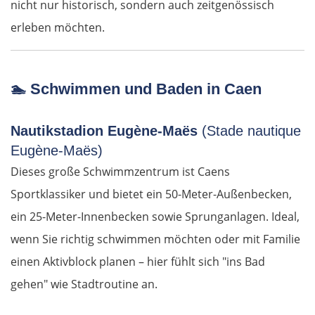
nicht nur historisch, sondern auch zeitgenössisch
Mesolongi
erleben möchten.
Arta
🏊
Schwimmen und Baden in Caen
Ioannina
Nautikstadion Eugène-Maës
(Stade nautique
Argos Orestiko
Eugène-Maës)
Edessa
Dieses große Schwimmzentrum ist Caens
Sportklassiker und bietet ein 50-Meter-Außenbecken,
Giannitsa
ein 25-Meter-Innenbecken sowie Sprunganlagen. Ideal,
wenn Sie richtig schwimmen möchten oder mit Familie
Polykastro
einen Aktivblock planen – hier fühlt sich "ins Bad
Bulgarien West
gehen" wie Stadtroutine an.