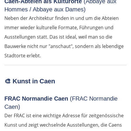
Caen-Abteien als Kulturorte
(Abbaye aux
Żyrardów
Hommes / Abbaye aux Dames)
Neben der Architektur finden in und um die Abteien
Łódź
immer wieder kulturelle Formate, Führungen und
Ausstellungen statt. Das ist ideal, weil man so die
Turek
Bauwerke nicht nur "anschaut", sondern als lebendige
Posen
Stadtorte erlebt.
Nowy Tomyśl
🎨
Kunst in Caen
Schwiebus
FRAC Normandie Caen
(FRAC Normandie
Deutschland Ost
Caen)
Der FRAC ist eine wichtige Adresse für zeitgenössische
Frankfurt (Oder)
Kunst und zeigt wechselnde Ausstellungen, die Caens