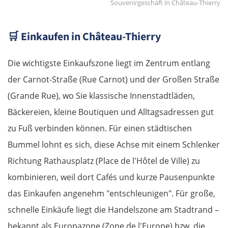
Souvenirgeschäft in Château-Thierry
Jelgava
🛒
Einkaufen in Château-Thierry
Bauska
Die wichtigste Einkaufszone liegt im Zentrum entlang
Litauen
der Carnot-Straße (Rue Carnot) und der Großen Straße
(Grande Rue), wo Sie klassische Innenstadtläden,
Panevėžys
Bäckereien, kleine Boutiquen und Alltagsadressen gut
zu Fuß verbinden können. Für einen städtischen
Ukmergė
Bummel lohnt es sich, diese Achse mit einem Schlenker
Vilnius
Richtung Rathausplatz (Place de l'Hôtel de Ville) zu
kombinieren, weil dort Cafés und kurze Pausenpunkte
Alytus
das Einkaufen angenehm "entschleunigen". Für große,
schnelle Einkäufe liegt die Handelszone am Stadtrand –
Polen
bekannt als Europazone (Zone de l'Europe) bzw. die