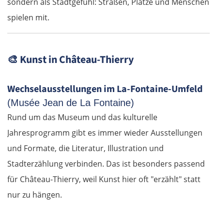
sondern als Stadtgefühl: Straßen, Plätze und Menschen
Slowakei
spielen mit.
Bratislava
🎨
Kunst in Château-Thierry
Trnava
Wechselausstellungen im La-Fontaine-Umfeld
Nitra
(Musée Jean de La Fontaine)
Nové Zámky
Rund um das Museum und das kulturelle
Jahresprogramm gibt es immer wieder Ausstellungen
Ungarn Nord
und Formate, die Literatur, Illustration und
Stadterzählung verbinden. Das ist besonders passend
Esztergom
für Château-Thierry, weil Kunst hier oft "erzählt" statt
Budapest
nur zu hängen.