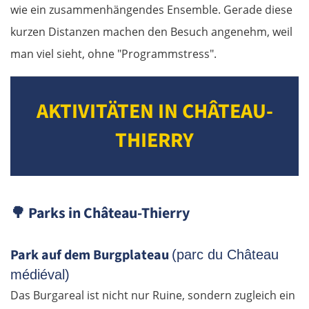
Argos Orestiko
wie ein zusammenhängendes Ensemble. Gerade diese
kurzen Distanzen machen den Besuch angenehm, weil
Edessa
man viel sieht, ohne "Programmstress".
Giannitsa
AKTIVITÄTEN IN CHÂTEAU-
Polykastro
THIERRY
Bulgarien West
Petritsch
🌳
Parks in Château-Thierry
Blagoewgrad
Park auf dem Burgplateau
(parc du Château
Sofia
médiéval)
Das Burgareal ist nicht nur Ruine, sondern zugleich ein
Montana