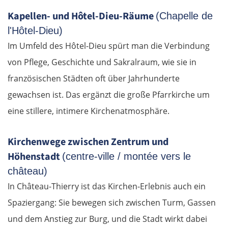
Chalkida
Kapellen- und Hôtel-Dieu-Räume
(Chapelle de
l'Hôtel-Dieu)
SÜDROUTE
Im Umfeld des Hôtel-Dieu spürt man die Verbindung
von Pflege, Geschichte und Sakralraum, wie sie in
Athen
französischen Städten oft über Jahrhunderte
gewachsen ist. Das ergänzt die große Pfarrkirche um
Korinth
eine stillere, intimere Kirchenatmosphäre.
Patras
Kirchenwege zwischen Zentrum und
Mesolongi
Höhenstadt
(centre-ville / montée vers le
château)
Arta
In Château-Thierry ist das Kirchen-Erlebnis auch ein
Spaziergang: Sie bewegen sich zwischen Turm, Gassen
Ioannina
und dem Anstieg zur Burg, und die Stadt wirkt dabei