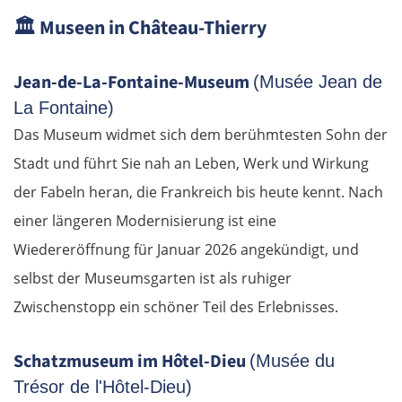
Beroun
🏛️
Museen in Château-Thierry
Pilsen
Jean-de-La-Fontaine-Museum
(Musée Jean de
Taus
La Fontaine)
Das Museum widmet sich dem berühmtesten Sohn der
Deutschland Süd
Stadt und führt Sie nah an Leben, Werk und Wirkung
der Fabeln heran, die Frankreich bis heute kennt. Nach
Cham
einer längeren Modernisierung ist eine
Wiedereröffnung für Januar 2026 angekündigt, und
Regensburg
selbst der Museumsgarten ist als ruhiger
Ingolstadt
Zwischenstopp ein schöner Teil des Erlebnisses.
Pfaffenhofen an der Ilm
Schatzmuseum im Hôtel-Dieu
(Musée du
Trésor de l'Hôtel-Dieu)
München