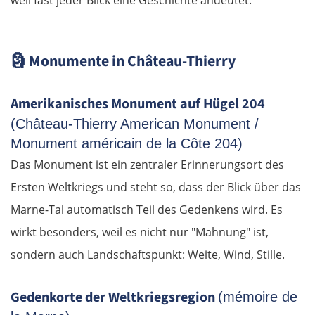
Pitești
🗿
Monumente in Château-Thierry
Bukarest
Amerikanisches Monument auf Hügel 204
Bulgarien Ost
(Château-Thierry American Monument /
Ruse
Monument américain de la Côte 204)
Das Monument ist ein zentraler Erinnerungsort des
Rasgrad
Ersten Weltkriegs und steht so, dass der Blick über das
Marne-Tal automatisch Teil des Gedenkens wird. Es
Schumen
wirkt besonders, weil es nicht nur "Mahnung" ist,
Warna
sondern auch Landschaftspunkt: Weite, Wind, Stille.
Nessebar
Gedenkorte der Weltkriegsregion
(mémoire de