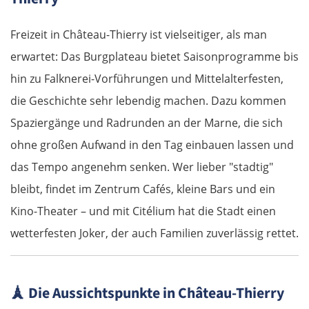
Perugia
Freizeit in Château-Thierry ist vielseitiger, als man
erwartet: Das Burgplateau bietet Saisonprogramme bis
Arezzo
hin zu Falknerei-Vorführungen und Mittelalterfesten,
die Geschichte sehr lebendig machen. Dazu kommen
Florenz
Spaziergänge und Radrunden an der Marne, die sich
Pisa
ohne großen Aufwand in den Tag einbauen lassen und
das Tempo angenehm senken. Wer lieber "stadtig"
La Spezia
bleibt, findet im Zentrum Cafés, kleine Bars und ein
Cinque Terre
Kino-Theater – und mit Citélium hat die Stadt einen
wetterfesten Joker, der auch Familien zuverlässig rettet.
Genua
Savona
🗼
Die Aussichtspunkte in Château-Thierry