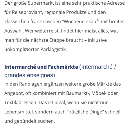
Posen
Der große Supermarkt ist eine sehr praktische Adresse
für Reiseproviant, regionale Produkte und den
Nowy Tomyśl
klassischen französischen "Wocheneinkauf" mit breiter
Auswahl. Wer weiterreist, findet hier meist alles, was
Schwiebus
man für die nächste Etappe braucht – inklusive
Deutschland Ost
unkomplizierter Parklogistik.
Frankfurt (Oder)
Intermarché und Fachmärkte
(Intermarché /
grandes enseignes)
Fürstenwalde
In den Randlagen ergänzen weitere große Märkte das
Angebot, oft kombiniert mit Baumarkt-, Möbel- oder
Berlin
Textiladressen. Das ist ideal, wenn Sie nicht nur
Lübben
Lebensmittel, sondern auch "nützliche Dinge" schnell
und gebündelt suchen.
Spreewald