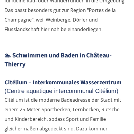
für kleine Rad- oder Wanderrunden in die Umgebung.
Das passt besonders gut zur Region "Portes de la
Ferrara
Champagne", weil Weinberge, Dörfer und
Bologna
Flusslandschaft hier nah beieinanderliegen.
Forlì
🏊
Schwimmen und Baden in Château-
Rimini
Thierry
Pesaro
Citélium – Interkommunales Wasserzentrum
Ancona
(Centre aquatique intercommunal Citélium)
Citélium ist die moderne Badeadresse der Stadt mit
Pescara
einem 25-Meter-Sportbecken, Lernbecken, Rutsche
und Kinderbereich, sodass Sport und Familie
Termoli
gleichermaßen abgedeckt sind. Dazu kommen