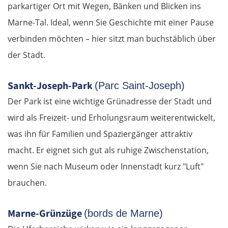
parkartiger Ort mit Wegen, Bänken und Blicken ins
Widin
Marne-Tal. Ideal, wenn Sie Geschichte mit einer Pause
verbinden möchten – hier sitzt man buchstäblich über
Rumänien West
der Stadt.
Craiova
Sankt-Joseph-Park
(Parc Saint-Joseph)
Der Park ist eine wichtige Grünadresse der Stadt und
Târgu Jiu
wird als Freizeit- und Erholungsraum weiterentwickelt,
Petroșani
was ihn für Familien und Spaziergänger attraktiv
macht. Er eignet sich gut als ruhige Zwischenstation,
Diemrich
wenn Sie nach Museum oder Innenstadt kurz "Luft"
brauchen.
Lugosch
Timișoara
Marne-Grünzüge
(bords de Marne)