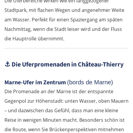
Die Uferbereiche wirken wie ein langgezogener
Arad
Stadtpark, mit flachen Wegen und angenehmer Weite
am Wasser. Perfekt für einen Spaziergang am späten
Ungarn Süd
Nachmittag, wenn die Stadt leiser wird und der Fluss
Szeged
die Hauptrolle übernimmt.
Baja
⚓
Die Uferpromenaden in Château-Thierry
Mohács
Marne-Ufer im Zentrum
(bords de Marne)
Kroatien
Die Promenade an der Marne ist der entspannte
Gegenpol zur Höhenstadt: unten Wasser, oben Mauern
Osijek
– und dazwischen das Gefühl, dass man eine kleine
Virovitica
Reise in wenigen Minuten macht. Besonders schön ist
die Route, wenn Sie Brückenperspektiven mitnehmen
Varaždin