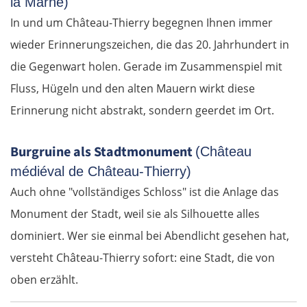
la Marne)
Burgas
In und um Château-Thierry begegnen Ihnen immer
wieder Erinnerungszeichen, die das 20. Jahrhundert in
Elchowo
die Gegenwart holen. Gerade im Zusammenspiel mit
Chaskowo
Fluss, Hügeln und den alten Mauern wirkt diese
Erinnerung nicht abstrakt, sondern geerdet im Ort.
Kardschali
Burgruine als Stadtmonument
(Château
Griechenland
médiéval de Château-Thierry)
Auch ohne "vollständiges Schloss" ist die Anlage das
Komotini
Monument der Stadt, weil sie als Silhouette alles
Xanthi
dominiert. Wer sie einmal bei Abendlicht gesehen hat,
versteht Château-Thierry sofort: eine Stadt, die von
Kavala
oben erzählt.
Asprovalta