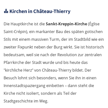
⛪
Kirchen in Château-Thierry
Thessaloniki
Die Hauptkirche ist die
Sankt-Kreppin-Kirche
(Église
Katerini
Saint-Crépin), ein markanter Bau des späten gotischen
Elassona
Stils mit einem massiven Turm, der im Stadtbild wie ein
zweiter Fixpunkt neben der Burg wirkt. Sie ist historisch
Kalambaka
bedeutsam, weil sie nach der Revolution zur zentralen
Pfarrkirche der Stadt wurde und bis heute das
Meteora-Klöster
"kirchliche Herz" von Château-Thierry bildet. Der
Karditsa
Besuch lohnt sich besonders, wenn Sie ihn in einen
Innenstadtspaziergang einbetten – dann steht die
Lamia
Kirche nicht isoliert, sondern als Teil der
Stadtgeschichte im Weg.
Livanates