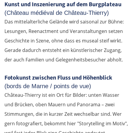
Jászberény
Kunst und Inszenierung auf dem Burgplateau
(Château médiéval de Château-Thierry)
Tiszafüred
Das mittelalterliche Gelände wird saisonal zur Bühne:
Lesungen, Reenactment und Veranstaltungen setzen
Debrecen
Geschichte in Szene, ohne dass es museal steif wirkt.
Rumänien Ost
Gerade dadurch entsteht ein künstlerischer Zugang,
der auch Familien und Gelegenheitsbesucher abholt.
Oradea
Fotokunst zwischen Fluss und Höhenblick
Cluj-Napoca
(bords de Marne / points de vue)
Château-Thierry ist ein Ort für Bilder: unten Wasser
Târnăveni
und Brücken, oben Mauern und Panorama – zwei
Sibiu
Stimmungen, die in kurzer Zeit wechselbar sind. Wer
gern fotografiert, bekommt hier "Storytelling im Motiv",
Râmnicu Vâlcea
weil fast jeder Blick eine Geschichte andeutet.