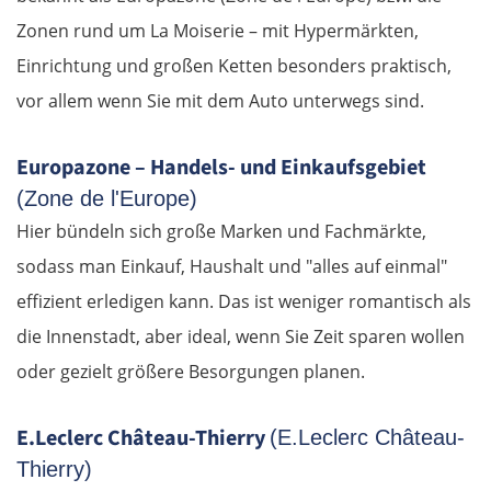
Suwałki
Zonen rund um La Moiserie – mit Hypermärkten,
Einrichtung und großen Ketten besonders praktisch,
Ełk
vor allem wenn Sie mit dem Auto unterwegs sind.
Łomża
Europazone – Handels- und Einkaufsgebiet
(Zone de l'Europe)
Wyszków
Hier bündeln sich große Marken und Fachmärkte,
Warschau
sodass man Einkauf, Haushalt und "alles auf einmal"
effizient erledigen kann. Das ist weniger romantisch als
Żyrardów
die Innenstadt, aber ideal, wenn Sie Zeit sparen wollen
oder gezielt größere Besorgungen planen.
Łódź
E.Leclerc Château-Thierry
Turek
(E.Leclerc Château-
Thierry)