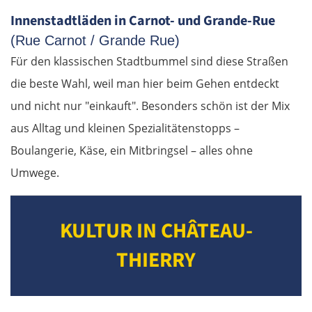
Innenstadtläden in Carnot- und Grande-Rue
Senftenberg
(Rue Carnot / Grande Rue)
Dresden
Für den klassischen Stadtbummel sind diese Straßen
die beste Wahl, weil man hier beim Gehen entdeckt
Pirna
und nicht nur "einkauft". Besonders schön ist der Mix
aus Alltag und kleinen Spezialitätenstopps –
Sächsische Schweiz
Boulangerie, Käse, ein Mitbringsel – alles ohne
Umwege.
Tschechien
Ústí nad Labem
KULTUR IN CHÂTEAU-
Mělník
THIERRY
Prag