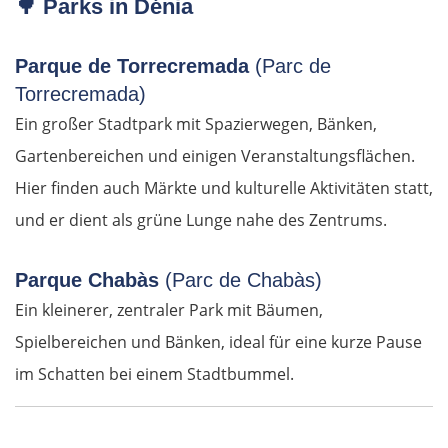
🌳
Parks in Dénia
Łomża
Parque de Torrecremada
(Parc de
Wyszków
Torrecremada)
Ein großer Stadtpark mit Spazierwegen, Bänken,
Warschau
Gartenbereichen und einigen Veranstaltungsflächen.
Żyrardów
Hier finden auch Märkte und kulturelle Aktivitäten statt,
und er dient als grüne Lunge nahe des Zentrums.
Łódź
Parque Chabàs
(Parc de Chabàs)
Turek
Ein kleinerer, zentraler Park mit Bäumen,
Spielbereichen und Bänken, ideal für eine kurze Pause
Posen
im Schatten bei einem Stadtbummel.
Nowy Tomyśl
Schwiebus