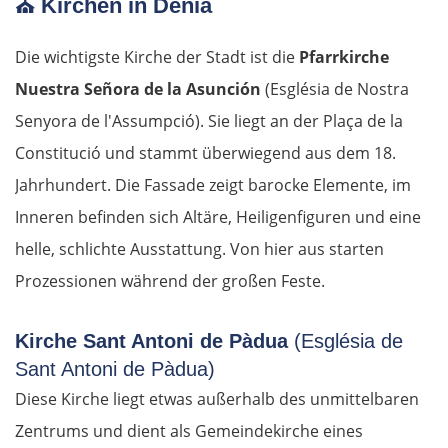
⛪
Kirchen in Dénia
Estland
Die wichtigste Kirche der Stadt ist die
Pfarrkirche
Tallinn
Nuestra Señora de la Asunción
(Església de Nostra
Rapla
Senyora de l'Assumpció). Sie liegt an der Plaça de la
Constitució und stammt überwiegend aus dem 18.
Pärnu
Jahrhundert. Die Fassade zeigt barocke Elemente, im
Inneren befinden sich Altäre, Heiligenfiguren und eine
Lettland
helle, schlichte Ausstattung. Von hier aus starten
Salacgrīva
Prozessionen während der großen Feste.
Riga
Kirche Sant Antoni de Pàdua
(Església de
Sant Antoni de Pàdua)
Jelgava
Diese Kirche liegt etwas außerhalb des unmittelbaren
Zentrums und dient als Gemeindekirche eines
Bauska