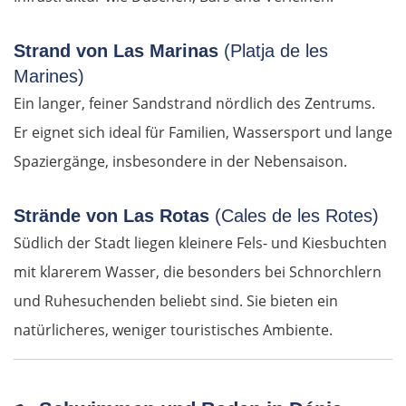
Taus
Strand von Las Marinas
(Platja de les
Deutschland Süd
Marines)
Ein langer, feiner Sandstrand nördlich des Zentrums.
Cham
Er eignet sich ideal für Familien, Wassersport und lange
Regensburg
Spaziergänge, insbesondere in der Nebensaison.
Ingolstadt
Strände von Las Rotas
(Cales de les Rotes)
Südlich der Stadt liegen kleinere Fels- und Kiesbuchten
Pfaffenhofen an der Ilm
mit klarerem Wasser, die besonders bei Schnorchlern
und Ruhesuchenden beliebt sind. Sie bieten ein
München
natürlicheres, weniger touristisches Ambiente.
Rosenheim
Österreich