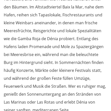
Chaskowo
den Bäumen. Im Altstadtviertel Baix la Mar, nahe dem
Hafen, reihen sich Tapaslokale, Fischrestaurants und
Kardschali
kleine Weinbars aneinander, in denen man frische
Griechenland
Meeresfrüchte, Reisgerichte und lokale Spezialitäten
wie die Gamba Roja de Dénia probiert. Entlang des
Komotini
Hafens laden Promenade und Mole zu Spaziergängen
bei Meeresbrise ein, während man die beleuchtete
Xanthi
Burg im Hintergrund sieht. In Sommernächten finden
Kavala
häufig Konzerte, Märkte oder kleinere Festivals statt,
und während der großen Feste füllen Umzüge,
Asprovalta
Feuerwerk und Musik die Straßen. Wer es ruhiger mag,
genießt den Sonnenuntergang an den Stränden von
Thessaloniki
Las Marinas oder Las Rotas und erlebt Dénia von
Katerini
seiner sanften, mediterranen Seite.