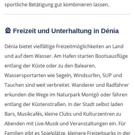
sportliche Betätigung gut kombinieren lassen.
Trnava
Nitra
🎡
Freizeit und Unterhaltung in Dénia
Nové Zámky
Dénia bietet vielfältige Freizeitmöglichkeiten an Land
und auf dem Wasser. Am Hafen starten Bootsausflüge
Ungarn Nord
entlang der Küste oder zu den Balearen.
Esztergom
Wassersportarten wie Segeln, Windsurfen, SUP und
Tauchen sind weit verbreitet. Wanderer und Radfahrer
Budapest
erkunden die Wege im Naturpark Montgó oder fahren
entlang der Küstenstraßen. In der Stadt selbst laden
Jászberény
Bars, Musikcafés, kleine Clubs und Kulturzentren zu
Tiszafüred
Abenden mit Live-Musik und Veranstaltungen ein. Für
Familien gibt es Spielplätze, kleinere Freizeitparks in der