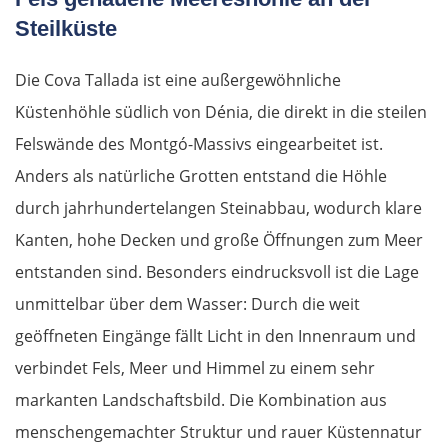
Steilküste
Craiova
Die Cova Tallada ist eine außergewöhnliche
Târgu Jiu
Küstenhöhle südlich von Dénia, die direkt in die steilen
Felswände des Montgó-Massivs eingearbeitet ist.
Petroșani
Anders als natürliche Grotten entstand die Höhle
Diemrich
durch jahrhundertelangen Steinabbau, wodurch klare
Kanten, hohe Decken und große Öffnungen zum Meer
Lugosch
entstanden sind. Besonders eindrucksvoll ist die Lage
unmittelbar über dem Wasser: Durch die weit
Timișoara
geöffneten Eingänge fällt Licht in den Innenraum und
Arad
verbindet Fels, Meer und Himmel zu einem sehr
markanten Landschaftsbild. Die Kombination aus
Ungarn Süd
menschengemachter Struktur und rauer Küstennatur