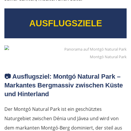
Elassona
AUSFLUGSZIELE
Kalambaka
Meteora-Klöster
Montgó Natural Park
Karditsa
Lamia
📷
Ausflugsziel: Montgó Natural Park –
Markantes Bergmassiv zwischen Küste
Livanates
und Hinterland
Chalkida
Der Montgó Natural Park ist ein geschütztes
Naturgebiet zwischen Dénia und Jávea und wird von
SÜDROUTE
dem markanten Montgó-Berg dominiert, der steil aus