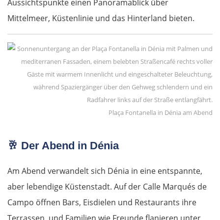
Aussichtspunkte einen Panoramablick über
Mittelmeer, Küstenlinie und das Hinterland bieten.
Bulgarien Ost
Ruse
Rasgrad
Schumen
Plaça Fontanella in Dénia am Abend
Warna
🥂
Der Abend in Dénia
Nessebar
Am Abend verwandelt sich Dénia in eine entspannte,
Burgas
aber lebendige Küstenstadt. Auf der Calle Marqués de
Elchowo
Campo öffnen Bars, Eisdielen und Restaurants ihre
Terrassen, und Familien wie Freunde flanieren unter