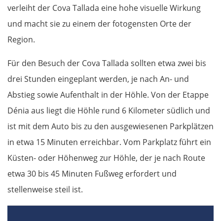
verleiht der Cova Tallada eine hohe visuelle Wirkung
Szeged
und macht sie zu einem der fotogensten Orte der
Baja
Region.
Mohács
Für den Besuch der Cova Tallada sollten etwa zwei bis
drei Stunden eingeplant werden, je nach An- und
Kroatien
Abstieg sowie Aufenthalt in der Höhle. Von der Etappe
Dénia aus liegt die Höhle rund 6 Kilometer südlich und
Osijek
ist mit dem Auto bis zu den ausgewiesenen Parkplätzen
Virovitica
in etwa 15 Minuten erreichbar. Vom Parkplatz führt ein
Küsten- oder Höhenweg zur Höhle, der je nach Route
Varaždin
etwa 30 bis 45 Minuten Fußweg erfordert und
stellenweise steil ist.
Zagreb
Slowenien