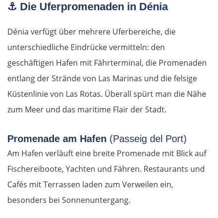
⚓
Die Uferpromenaden in Dénia
Deutschland Ost
Dénia verfügt über mehrere Uferbereiche, die
unterschiedliche Eindrücke vermitteln: den
Frankfurt (Oder)
geschäftigen Hafen mit Fährterminal, die Promenaden
entlang der Strände von Las Marinas und die felsige
Fürstenwalde
Küstenlinie von Las Rotas. Überall spürt man die Nähe
Berlin
zum Meer und das maritime Flair der Stadt.
Lübben
Promenade am Hafen
(Passeig del Port)
Am Hafen verläuft eine breite Promenade mit Blick auf
Spreewald
Fischereiboote, Yachten und Fähren. Restaurants und
Senftenberg
Cafés mit Terrassen laden zum Verweilen ein,
besonders bei Sonnenuntergang.
Dresden