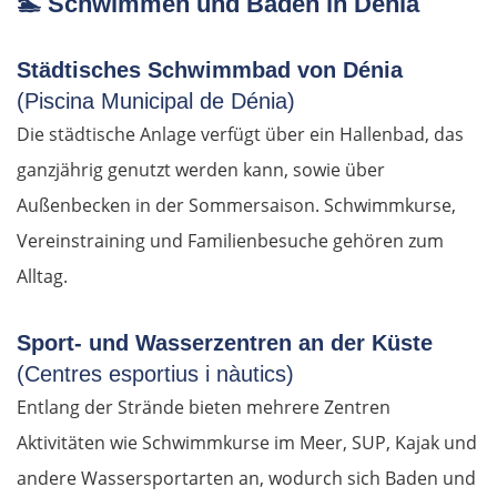
🏊
Schwimmen und Baden in Dénia
Salzburg
Städtisches Schwimmbad von Dénia
(Piscina Municipal de Dénia)
Vöcklabruck
Die städtische Anlage verfügt über ein Hallenbad, das
Linz
ganzjährig genutzt werden kann, sowie über
Außenbecken in der Sommersaison. Schwimmkurse,
Amstetten
Vereinstraining und Familienbesuche gehören zum
Alltag.
St. Pölten
Sport- und Wasserzentren an der Küste
Wien
(Centres esportius i nàutics)
Slowakei
Entlang der Strände bieten mehrere Zentren
Aktivitäten wie Schwimmkurse im Meer, SUP, Kajak und
Bratislava
andere Wassersportarten an, wodurch sich Baden und