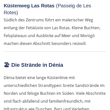
Küstenweg Las Rotas
(Passeig de Les
Pirna
Rotes)
Südlich des Zentrums führt ein malerischer Weg
Sächsische Schweiz
entlang der Felsküste von Las Rotas. Kleine Buchten,
Tschechien
Felsplateaus und Ausblicke auf Meer und Montgó
machen diesen Abschnitt besonders reizvoll.
Ústí nad Labem
Mělník
🏖️
Die Strände in Dénia
Prag
Dénia bietet eine lange Küstenlinie mit
unterschiedlichen Strandtypen: breite Sandstrände im
Beroun
Norden und felsige Buchten im Süden. Viele Abschnitte
Pilsen
sind flach abfallend und familienfreundlich, mit
Infrastruktur wie Duschen, Bars und Verleihen.