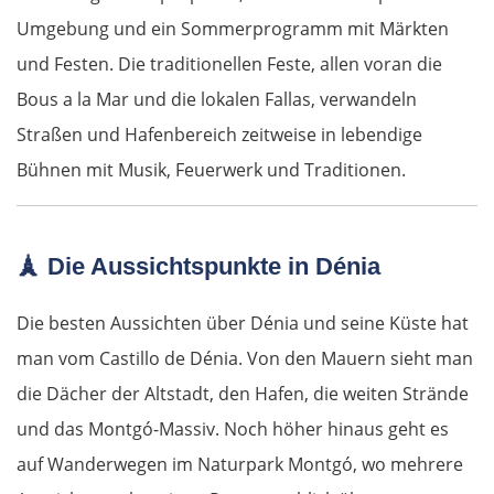
Debrecen
Umgebung und ein Sommerprogramm mit Märkten
und Festen. Die traditionellen Feste, allen voran die
Rumänien Ost
Bous a la Mar und die lokalen Fallas, verwandeln
Oradea
Straßen und Hafenbereich zeitweise in lebendige
Bühnen mit Musik, Feuerwerk und Traditionen.
Cluj-Napoca
Târnăveni
🗼
Die Aussichtspunkte in Dénia
Sibiu
Die besten Aussichten über Dénia und seine Küste hat
man vom Castillo de Dénia. Von den Mauern sieht man
Râmnicu Vâlcea
die Dächer der Altstadt, den Hafen, die weiten Strände
Pitești
und das Montgó-Massiv. Noch höher hinaus geht es
auf Wanderwegen im Naturpark Montgó, wo mehrere
Bukarest