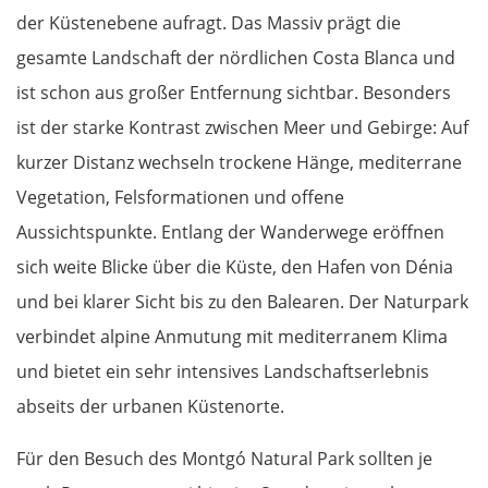
der Küstenebene aufragt. Das Massiv prägt die
Athen
gesamte Landschaft der nördlichen Costa Blanca und
Korinth
ist schon aus großer Entfernung sichtbar. Besonders
ist der starke Kontrast zwischen Meer und Gebirge: Auf
Patras
kurzer Distanz wechseln trockene Hänge, mediterrane
Vegetation, Felsformationen und offene
Mesolongi
Aussichtspunkte. Entlang der Wanderwege eröffnen
Arta
sich weite Blicke über die Küste, den Hafen von Dénia
und bei klarer Sicht bis zu den Balearen. Der Naturpark
Ioannina
verbindet alpine Anmutung mit mediterranem Klima
und bietet ein sehr intensives Landschaftserlebnis
Argos Orestiko
abseits der urbanen Küstenorte.
Edessa
Für den Besuch des Montgó Natural Park sollten je