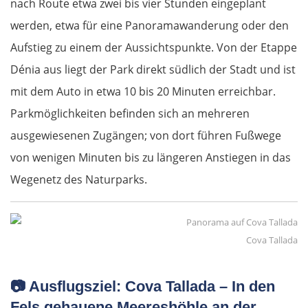
nach Route etwa zwei bis vier Stunden eingeplant
Giannitsa
werden, etwa für eine Panorama­wanderung oder den
Polykastro
Aufstieg zu einem der Aussichtspunkte. Von der Etappe
Dénia aus liegt der Park direkt südlich der Stadt und ist
Bulgarien West
mit dem Auto in etwa 10 bis 20 Minuten erreichbar.
Parkmöglichkeiten befinden sich an mehreren
Petritsch
ausgewiesenen Zugängen; von dort führen Fußwege
Blagoewgrad
von wenigen Minuten bis zu längeren Anstiegen in das
Wegenetz des Naturparks.
Sofia
Montana
Cova Tallada
Widin
📷
Ausflugsziel: Cova Tallada – In den
Rumänien West
Fels gehauene Meereshöhle an der