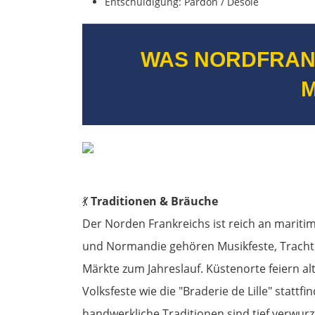
Entschuldigung: Pardon / Désolé
WAS NORDFRAN
💃
Traditionen & Bräuche
Der Norden Frankreichs ist reich an mariti
und Normandie gehören Musikfeste, Trachte
Märkte zum Jahreslauf. Küstenorte feiern al
Volksfeste wie die "Braderie de Lille" statt
handwerkliche Traditionen sind tief verwurze