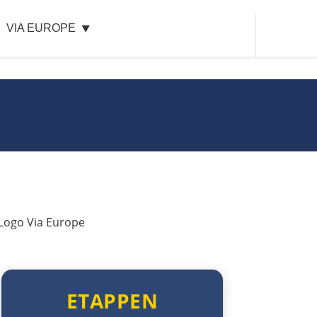
Guadarrama
VIA EUROPE
Madrid
Guadalajara
Sacedón
Molina de Aragón
Daroca
Saragossa
Tudela
ETAPPEN
Logroño