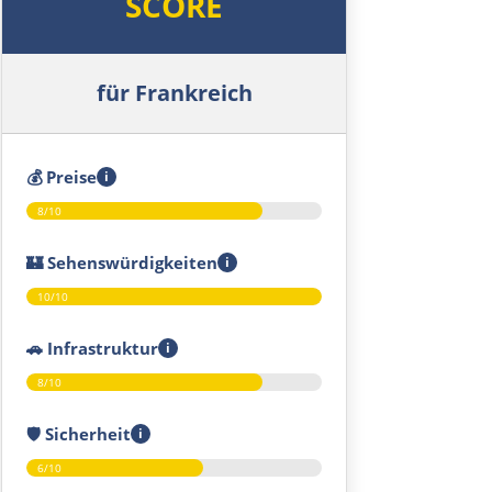
SCORE
Royan
La Rochelle
für Frankreich
La Roche-sur-Yon
💰
Preise
i
Nantes
8/10
Rennes
🏰
Sehenswürdigkeiten
i
10/10
Avranches
🚗
Infrastruktur
i
Saint-Lô
8/10
Caen
🛡️
Sicherheit
i
6/10
Rouen