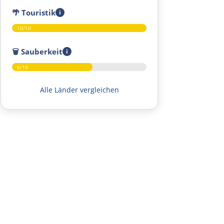
🌴
Touristik
i
Mantes la Jolie
10/10
Paris
🗑️
Sauberkeit
i
6/10
Meaux
Alle Länder vergleichen
Château-Thierry
Reims
Châlons en Champagne
Verdun
Metz