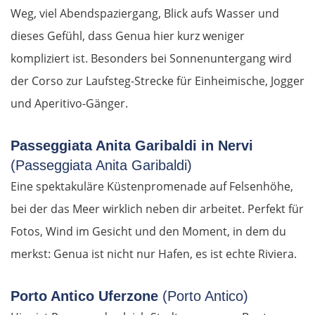
Weg, viel Abendspaziergang, Blick aufs Wasser und
Polen
dieses Gefühl, dass Genua hier kurz weniger
kompliziert ist. Besonders bei Sonnenuntergang wird
Suwałki
der Corso zur Laufsteg-Strecke für Einheimische, Jogger
Ełk
und Aperitivo-Gänger.
Łomża
Passeggiata Anita Garibaldi in Nervi
(Passeggiata Anita Garibaldi)
Wyszków
Eine spektakuläre Küstenpromenade auf Felsenhöhe,
Warschau
bei der das Meer wirklich neben dir arbeitet. Perfekt für
Fotos, Wind im Gesicht und den Moment, in dem du
Żyrardów
merkst: Genua ist nicht nur Hafen, es ist echte Riviera.
Łódź
Porto Antico Uferzone
(Porto Antico)