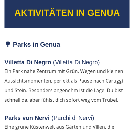
AKTIVITÄTEN IN GENUA
OSTROUTE
🌳
Parks in Genua
Estland
Villetta Di Negro
(Villetta Di Negro)
Tallinn
Ein Park nahe Zentrum mit Grün, Wegen und kleinen
Aussichtsmomenten, perfekt als Pause nach Caruggi
Rapla
und Stein. Besonders angenehm ist die Lage: Du bist
schnell da, aber fühlst dich sofort weg vom Trubel.
Pärnu
Lettland
Parks von Nervi
(Parchi di Nervi)
Eine grüne Küstenwelt aus Gärten und Villen, die
Salacgrīva