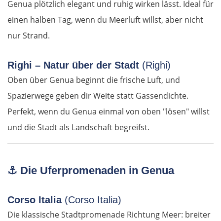
Genua plötzlich elegant und ruhig wirken lässt. Ideal für
einen halben Tag, wenn du Meerluft willst, aber nicht
Riga
nur Strand.
Jelgava
Righi – Natur über der Stadt
(Righi)
Bauska
Oben über Genua beginnt die frische Luft, und
Spazierwege geben dir Weite statt Gassendichte.
Litauen
Perfekt, wenn du Genua einmal von oben "lösen" willst
und die Stadt als Landschaft begreifst.
Panevėžys
Ukmergė
⚓
Die Uferpromenaden in Genua
Vilnius
Corso Italia
(Corso Italia)
Alytus
Die klassische Stadtpromenade Richtung Meer: breiter