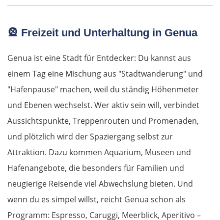
München
🎡
Freizeit und Unterhaltung in Genua
Rosenheim
Genua ist eine Stadt für Entdecker: Du kannst aus
einem Tag eine Mischung aus "Stadtwanderung" und
Österreich
"Hafenpause" machen, weil du ständig Höhenmeter
Salzburg
und Ebenen wechselst. Wer aktiv sein will, verbindet
Aussichtspunkte, Treppenrouten und Promenaden,
Vöcklabruck
und plötzlich wird der Spaziergang selbst zur
Attraktion. Dazu kommen Aquarium, Museen und
Linz
Hafenangebote, die besonders für Familien und
Amstetten
neugierige Reisende viel Abwechslung bieten. Und
wenn du es simpel willst, reicht Genua schon als
St. Pölten
Programm: Espresso, Caruggi, Meerblick, Aperitivo –