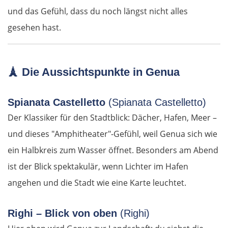
und das Gefühl, dass du noch längst nicht alles
Wien
gesehen hast.
Slowakei
Bratislava
🗼
Die Aussichtspunkte in Genua
Trnava
Spianata Castelletto
(Spianata Castelletto)
Der Klassiker für den Stadtblick: Dächer, Hafen, Meer –
Nitra
und dieses "Amphitheater"-Gefühl, weil Genua sich wie
ein Halbkreis zum Wasser öffnet. Besonders am Abend
Nové Zámky
ist der Blick spektakulär, wenn Lichter im Hafen
Ungarn Nord
angehen und die Stadt wie eine Karte leuchtet.
Esztergom
Righi – Blick von oben
(Righi)