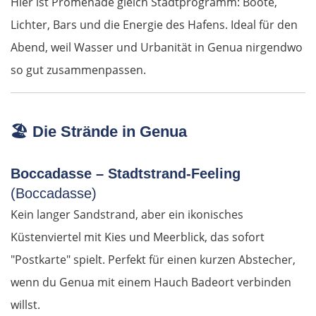
Hier ist Promenade gleich Stadtprogramm: Boote,
Turek
Lichter, Bars und die Energie des Hafens. Ideal für den
Posen
Abend, weil Wasser und Urbanität in Genua nirgendwo
so gut zusammenpassen.
Nowy Tomyśl
Schwiebus
🏖️
Die Strände in Genua
Deutschland Ost
Boccadasse – Stadtstrand-Feeling
(Boccadasse)
Frankfurt (Oder)
Kein langer Sandstrand, aber ein ikonisches
Fürstenwalde
Küstenviertel mit Kies und Meerblick, das sofort
"Postkarte" spielt. Perfekt für einen kurzen Abstecher,
Berlin
wenn du Genua mit einem Hauch Badeort verbinden
willst.
Lübben