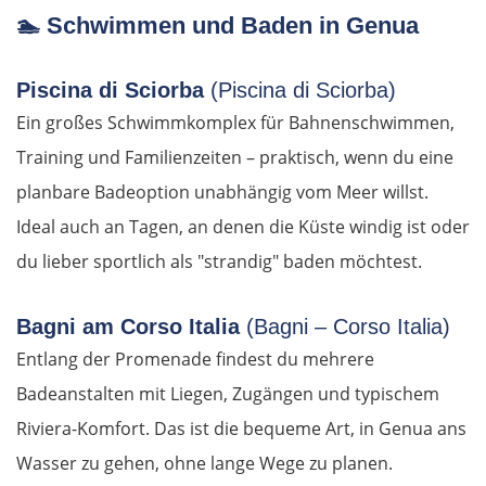
Prag
🏊
Schwimmen und Baden in Genua
Beroun
Piscina di Sciorba
(Piscina di Sciorba)
Ein großes Schwimmkomplex für Bahnenschwimmen,
Pilsen
Training und Familienzeiten – praktisch, wenn du eine
Taus
planbare Badeoption unabhängig vom Meer willst.
Ideal auch an Tagen, an denen die Küste windig ist oder
Deutschland Süd
du lieber sportlich als "strandig" baden möchtest.
Cham
Bagni am Corso Italia
(Bagni – Corso Italia)
Entlang der Promenade findest du mehrere
Regensburg
Badeanstalten mit Liegen, Zugängen und typischem
Ingolstadt
Riviera-Komfort. Das ist die bequeme Art, in Genua ans
Wasser zu gehen, ohne lange Wege zu planen.
Pfaffenhofen an der Ilm