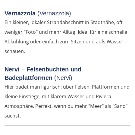
Spreewald
Vernazzola
(Vernazzola)
Ein kleiner, lokaler Strandabschnitt in Stadtnähe, oft
Senftenberg
weniger "Foto" und mehr Alltag. Ideal für eine schnelle
Abkühlung oder einfach zum Sitzen und aufs Wasser
Dresden
schauen.
Pirna
Nervi – Felsenbuchten und
Sächsische Schweiz
Badeplattformen
(Nervi)
Hier badet man ligurisch: über Felsen, Plattformen und
Tschechien
kleine Einstiege, mit klarem Wasser und Riviera-
Atmosphäre. Perfekt, wenn du mehr "Meer" als "Sand"
Ústí nad Labem
suchst.
Mělník