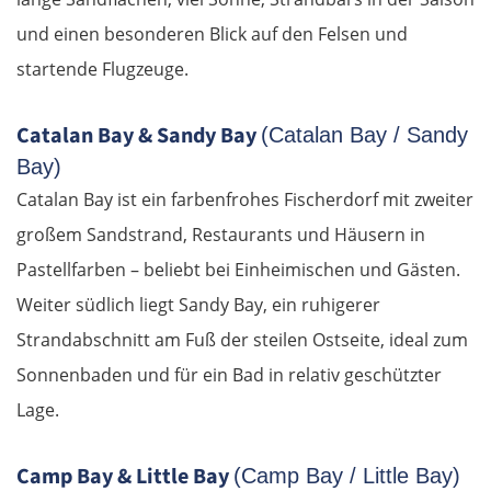
Mělník
und einen besonderen Blick auf den Felsen und
startende Flugzeuge.
Prag
Catalan Bay & Sandy Bay
Beroun
(Catalan Bay / Sandy
Bay)
Pilsen
Catalan Bay ist ein farbenfrohes Fischerdorf mit zweiter
großem Sandstrand, Restaurants und Häusern in
Taus
Pastellfarben – beliebt bei Einheimischen und Gästen.
Weiter südlich liegt Sandy Bay, ein ruhigerer
Deutschland Süd
Strandabschnitt am Fuß der steilen Ostseite, ideal zum
Cham
Sonnenbaden und für ein Bad in relativ geschützter
Lage.
Regensburg
Camp Bay & Little Bay
(Camp Bay / Little Bay)
Ingolstadt