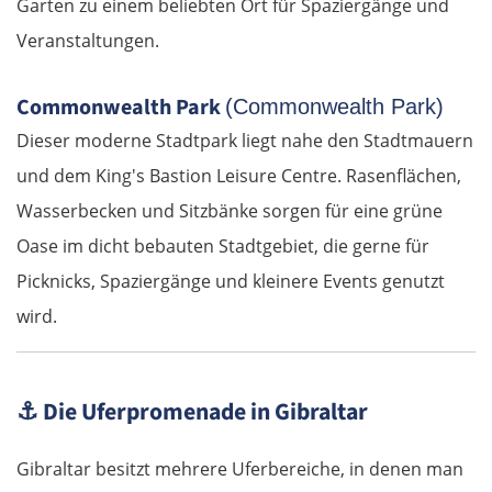
Garten zu einem beliebten Ort für Spaziergänge und
Alytus
Veranstaltungen.
Polen
Commonwealth Park
(Commonwealth Park)
Dieser moderne Stadtpark liegt nahe den Stadtmauern
Suwałki
und dem King's Bastion Leisure Centre. Rasenflächen,
Ełk
Wasserbecken und Sitzbänke sorgen für eine grüne
Oase im dicht bebauten Stadtgebiet, die gerne für
Łomża
Picknicks, Spaziergänge und kleinere Events genutzt
wird.
Wyszków
Warschau
⚓
Die Uferpromenade in Gibraltar
Żyrardów
Gibraltar besitzt mehrere Uferbereiche, in denen man