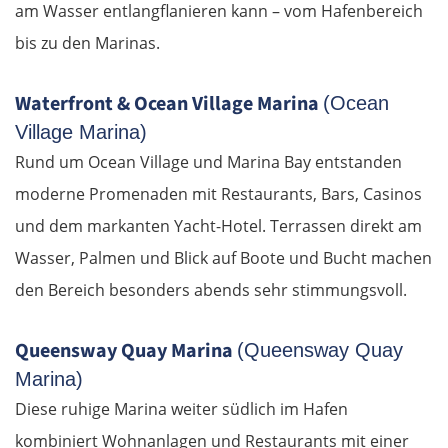
Łódź
am Wasser entlangflanieren kann – vom Hafenbereich
bis zu den Marinas.
Turek
Waterfront & Ocean Village Marina
(Ocean
Posen
Village Marina)
Rund um Ocean Village und Marina Bay entstanden
Nowy Tomyśl
moderne Promenaden mit Restaurants, Bars, Casinos
Schwiebus
und dem markanten Yacht-Hotel. Terrassen direkt am
Wasser, Palmen und Blick auf Boote und Bucht machen
Deutschland Ost
den Bereich besonders abends sehr stimmungsvoll.
Frankfurt (Oder)
Queensway Quay Marina
(Queensway Quay
Marina)
Fürstenwalde
Diese ruhige Marina weiter südlich im Hafen
Berlin
kombiniert Wohnanlagen und Restaurants mit einer