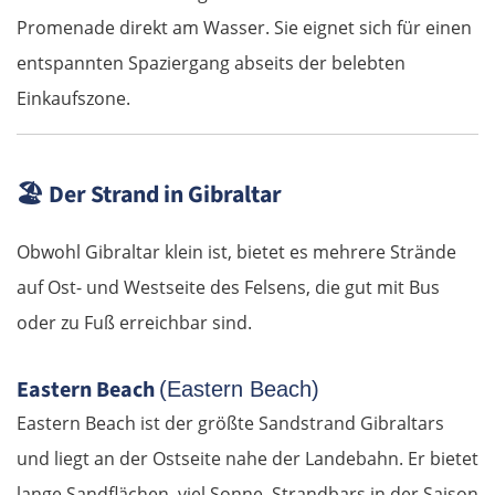
Promenade direkt am Wasser. Sie eignet sich für einen
Lübben
entspannten Spaziergang abseits der belebten
Einkaufszone.
Spreewald
Senftenberg
🏖️
Der Strand in Gibraltar
Dresden
Obwohl Gibraltar klein ist, bietet es mehrere Strände
Pirna
auf Ost- und Westseite des Felsens, die gut mit Bus
oder zu Fuß erreichbar sind.
Sächsische Schweiz
Eastern Beach
(Eastern Beach)
Tschechien
Eastern Beach ist der größte Sandstrand Gibraltars
Ústí nad Labem
und liegt an der Ostseite nahe der Landebahn. Er bietet
lange Sandflächen, viel Sonne, Strandbars in der Saison