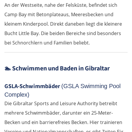
An der Westseite, nahe der Felsküste, befindet sich
Pfaffenhofen an der Ilm
Camp Bay mit Betonplateaus, Meeresbecken und
kleinem Kinderpool. Direkt daneben liegt die kleinere
München
Bucht Little Bay. Die beiden Bereiche sind besonders
bei Schnorchlern und Familien beliebt.
Rosenheim
Österreich
🏊
Schwimmen und Baden in Gibraltar
Salzburg
GSLA-Schwimmbäder
(GSLA Swimming Pool
Vöcklabruck
Complex)
Die Gibraltar Sports and Leisure Authority betreibt
Linz
mehrere Schwimmbäder, darunter ein 25-Meter-
Becken und ein barrierefreies Becken. Hier trainieren
Amstetten
Vereine und Nationalmannschaften, es gibt Zeiten für