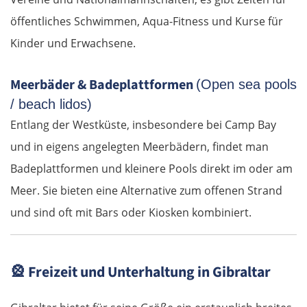
St. Pölten
öffentliches Schwimmen, Aqua-Fitness und Kurse für
Kinder und Erwachsene.
Wien
Meerbäder & Badeplattformen
(Open sea pools
Slowakei
/ beach lidos)
Entlang der Westküste, insbesondere bei Camp Bay
Bratislava
und in eigens angelegten Meerbädern, findet man
Trnava
Badeplattformen und kleinere Pools direkt im oder am
Meer. Sie bieten eine Alternative zum offenen Strand
Nitra
und sind oft mit Bars oder Kiosken kombiniert.
Nové Zámky
🎡
Freizeit und Unterhaltung in Gibraltar
Ungarn Nord