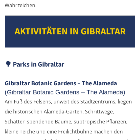
Wahrzeichen.
Salacgrīva
AKTIVITÄTEN IN GIBRALTAR
Riga
Jelgava
🌳
Parks in Gibraltar
Bauska
Litauen
Gibraltar Botanic Gardens – The Alameda
(Gibraltar Botanic Gardens – The Alameda)
Panevėžys
Am Fuß des Felsens, unweit des Stadtzentrums, liegen
die historischen Alameda-Gärten. Schrittwege,
Ukmergė
Schatten spendende Bäume, subtropische Pflanzen,
kleine Teiche und eine Freilichtbühne machen den
Vilnius