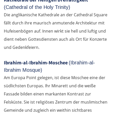
(Cathedral of the Holy Trinity)
Die anglikanische Kathedrale an der Cathedral Square
fällt durch ihre maurisch anmutende Architektur mit
Hufeisenbögen auf. Innen wirkt sie hell und luftig und
dient neben Gottesdiensten auch als Ort für Konzerte
OSTROUTE
und Gedenkfeiern.
Estland
Ibrahim-al-Ibrahim-Moschee
(Ibrahim-al-
Ibrahim Mosque)
Tallinn
Am Europa Point gelegen, ist diese Moschee eine der
Rapla
südlichsten Europas. Ihr Minarett und die weiße
Fassade bilden einen markanten Kontrast zur
Pärnu
Felsküste. Sie ist religiöses Zentrum der muslimischen
Gemeinde und zugleich ein weithin sichtbares
Lettland