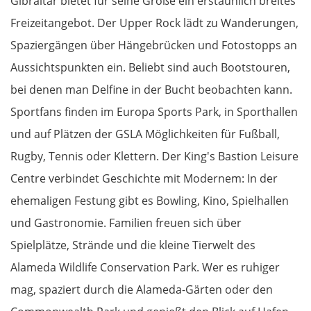
Gibraltar bietet für seine Größe ein erstaunlich breites
Esztergom
Freizeitangebot. Der Upper Rock lädt zu Wanderungen,
Budapest
Spaziergängen über Hängebrücken und Fotostopps an
Aussichtspunkten ein. Beliebt sind auch Bootstouren,
Jászberény
bei denen man Delfine in der Bucht beobachten kann.
Sportfans finden im Europa Sports Park, in Sporthallen
Tiszafüred
und auf Plätzen der GSLA Möglichkeiten für Fußball,
Debrecen
Rugby, Tennis oder Klettern. Der King's Bastion Leisure
Centre verbindet Geschichte mit Modernem: In der
Rumänien Ost
ehemaligen Festung gibt es Bowling, Kino, Spielhallen
und Gastronomie. Familien freuen sich über
Oradea
Spielplätze, Strände und die kleine Tierwelt des
Cluj-Napoca
Alameda Wildlife Conservation Park. Wer es ruhiger
mag, spaziert durch die Alameda-Gärten oder den
Târnăveni