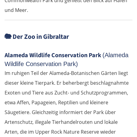
Commonwealth Park und genießt den Blick auf Hafen
und Meer.
Sibiu
Râmnicu Vâlcea
🐘
Der Zoo in Gibraltar
Pitești
Alameda Wildlife Conservation Park
(Alameda
Bukarest
Wildlife Conservation Park)
Im ruhigen Teil der Alameda-Botanischen Gärten liegt
Bulgarien Ost
dieser kleine Tierpark. Er beherbergt beschlagnahmte
Exoten und Tiere aus Zucht- und Schutzprogrammen,
Ruse
etwa Affen, Papageien, Reptilien und kleinere
Rasgrad
Säugetiere. Gleichzeitig informiert der Park über
Artenschutz, illegale Tierhandelrouten und lokale
Schumen
Arten, die im Upper Rock Nature Reserve wieder