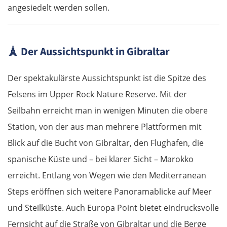
angesiedelt werden sollen.
Warna
Nessebar
🗼
Der Aussichtspunkt in Gibraltar
Burgas
Der spektakulärste Aussichtspunkt ist die Spitze des
Elchowo
Felsens im Upper Rock Nature Reserve. Mit der
Seilbahn erreicht man in wenigen Minuten die obere
Chaskowo
Station, von der aus man mehrere Plattformen mit
Blick auf die Bucht von Gibraltar, den Flughafen, die
Kardschali
spanische Küste und – bei klarer Sicht – Marokko
Griechenland
erreicht. Entlang von Wegen wie den Mediterranean
Steps eröffnen sich weitere Panoramablicke auf Meer
Komotini
und Steilküste. Auch Europa Point bietet eindrucksvolle
Fernsicht auf die Straße von Gibraltar und die Berge
Xanthi