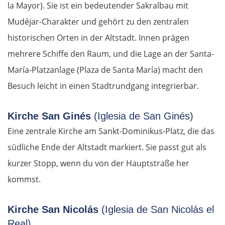
la Mayor). Sie ist ein bedeutender Sakralbau mit
Debrecen
Mudéjar-Charakter und gehört zu den zentralen
historischen Orten in der Altstadt. Innen prägen
Rumänien Ost
mehrere Schiffe den Raum, und die Lage an der Santa-
Oradea
María-Platzanlage (Plaza de Santa María) macht den
Besuch leicht in einen Stadtrundgang integrierbar.
Cluj-Napoca
Kirche San Ginés
(Iglesia de San Ginés)
Târnăveni
Eine zentrale Kirche am Sankt-Dominikus-Platz, die das
Sibiu
südliche Ende der Altstadt markiert. Sie passt gut als
kurzer Stopp, wenn du von der Hauptstraße her
Râmnicu Vâlcea
kommst.
Pitești
Kirche San Nicolás
(Iglesia de San Nicolás el
Real)