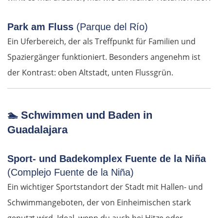
Giannitsa
Park am Fluss
(Parque del Río)
Polykastro
Ein Uferbereich, der als Treffpunkt für Familien und
Spaziergänger funktioniert. Besonders angenehm ist
Bulgarien West
der Kontrast: oben Altstadt, unten Flussgrün.
Petritsch
🏊
Schwimmen und Baden in
Blagoewgrad
Guadalajara
Sofia
Sport- und Badekomplex Fuente de la Niña
Montana
(Complejo Fuente de la Niña)
Ein wichtiger Sportstandort der Stadt mit Hallen- und
Widin
Schwimmangeboten, der von Einheimischen stark