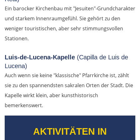
Bukarest
Ein barocker Kirchenbau mit "Jesuiten"-Grundcharakter
Bulgarien Ost
und starkem Innenraumgefühl. Sie gehört zu den
weniger touristischen, aber sehr stimmungsvollen
Ruse
Stationen.
Rasgrad
Luis-de-Lucena-Kapelle
(Capilla de Luis de
Lucena)
Schumen
Auch wenn sie keine "klassische" Pfarrkirche ist, zählt
Warna
sie zu den spannendsten sakralen Orten der Stadt. Die
Kapelle wirkt klein, aber kunsthistorisch
Nessebar
bemerkenswert.
Burgas
AKTIVITÄTEN IN
Elchowo