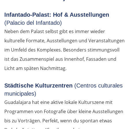
Taus
Infantado-Palast: Hof & Ausstellungen
(Palacio del Infantado)
Deutschland Süd
Neben dem Palast selbst gibt es immer wieder
Cham
kulturelle Formate, Ausstellungen und Veranstaltungen
im Umfeld des Komplexes. Besonders stimmungsvoll
Regensburg
ist das Zusammenspiel aus Innenhof, Fassaden und
Licht am späten Nachmittag.
Ingolstadt
Städtische Kulturzentren
(Centros culturales
Pfaffenhofen an der Ilm
municipales)
München
Guadalajara hat eine aktive lokale Kulturszene mit
Programmen von Fotografie über kleine Ausstellungen
Rosenheim
bis zu Vorträgen. Perfekt, wenn du spontan etwas