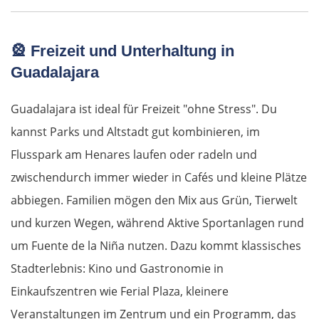
Szeged
🎡
Freizeit und Unterhaltung in
Baja
Guadalajara
Mohács
Guadalajara ist ideal für Freizeit "ohne Stress". Du
kannst Parks und Altstadt gut kombinieren, im
Kroatien
Flusspark am Henares laufen oder radeln und
zwischendurch immer wieder in Cafés und kleine Plätze
Osijek
abbiegen. Familien mögen den Mix aus Grün, Tierwelt
Virovitica
und kurzen Wegen, während Aktive Sportanlagen rund
um Fuente de la Niña nutzen. Dazu kommt klassisches
Varaždin
Stadterlebnis: Kino und Gastronomie in
Einkaufszentren wie Ferial Plaza, kleinere
Zagreb
Veranstaltungen im Zentrum und ein Programm, das