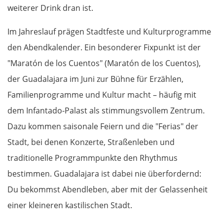
weiterer Drink dran ist.
Monaco
Im Jahreslauf prägen Stadtfeste und Kulturprogramme
Nizza
den Abendkalender. Ein besonderer Fixpunkt ist der
"Maratón de los Cuentos" (Maratón de los Cuentos),
Cannes
der Guadalajara im Juni zur Bühne für Erzählen,
Familienprogramme und Kultur macht – häufig mit
Saint-Tropez
dem Infantado-Palast als stimmungsvollem Zentrum.
Toulon
Dazu kommen saisonale Feiern und die "Ferias" der
Stadt, bei denen Konzerte, Straßenleben und
Marseille
traditionelle Programmpunkte den Rhythmus
bestimmen. Guadalajara ist dabei nie überfordernd:
Avignon
Du bekommst Abendleben, aber mit der Gelassenheit
Nîmes
einer kleineren kastilischen Stadt.