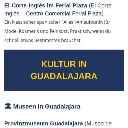
El-Corte-Inglés im Ferial Plaza
Schwiebus
(El Corte
Inglés – Centro Comercial Ferial Plaza)
Deutschland Ost
Ein klassischer spanischer "Alles"-Anlaufpunkt für
Mode, Kosmetik und Feinkost. Praktisch, wenn du
Frankfurt (Oder)
schnell etwas Bestimmtes brauchst.
Fürstenwalde
KULTUR IN
Berlin
GUADALAJARA
Lübben
Spreewald
🏛️
Museen in Guadalajara
Senftenberg
Provinzmuseum Guadalajara
(Museo de
Dresden