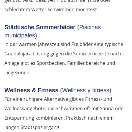
genutzt wird. Ideal, wenn du auch bei Hitze oder
Rumänien West
schlechtem Wetter schwimmen möchtest.
Craiova
Städtische Sommerbäder
(Piscinas
Târgu Jiu
municipales)
In der warmen Jahreszeit sind Freibäder eine typische
Petroșani
Guadalajara-Lösung gegen die Sommerhitze. Je nach
Anlage gibt es Sportbecken, Familienbereiche und
Diemrich
Liegezonen.
Lugosch
Wellness & Fitness
(Wellness y fitness)
Timișoara
Für eine ruhigere Alternative gibt es Fitness- und
Wellnessangebote, die Schwimmen oft mit Sauna oder
Arad
Entspannung kombinieren. Praktisch nach einem
langen Stadtspaziergang.
Ungarn Süd