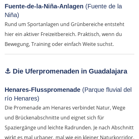
Fuente-de-la-Niña-Anlagen
(Fuente de la
Niña)
Athen
Rund um Sportanlagen und Grünbereiche entsteht
Korinth
hier ein aktiver Freizeitbereich. Praktisch, wenn du
Bewegung, Training oder einfach Weite suchst.
Patras
Mesolongi
⚓
Die Uferpromenaden in Guadalajara
Arta
Henares-Flusspromenade
(Parque fluvial del
Ioannina
río Henares)
Die Promenade am Henares verbindet Natur, Wege
Argos Orestiko
und Brückenabschnitte und eignet sich für
Spaziergänge und leichte Radrunden. Je nach Abschnitt
Edessa
wirkt es mal urbaner, mal wie ein kleiner Naturkorridor.