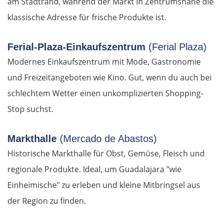
am Stadtrand, während der Markt in Zentrumsnähe die
klassische Adresse für frische Produkte ist.
Łomża
Ferial-Plaza-Einkaufszentrum
(Ferial Plaza)
Wyszków
Modernes Einkaufszentrum mit Mode, Gastronomie
Warschau
und Freizeitangeboten wie Kino. Gut, wenn du auch bei
schlechtem Wetter einen unkomplizierten Shopping-
Żyrardów
Stop suchst.
Łódź
Markthalle
(Mercado de Abastos)
Turek
Historische Markthalle für Obst, Gemüse, Fleisch und
regionale Produkte. Ideal, um Guadalajara "wie
Posen
Einheimische" zu erleben und kleine Mitbringsel aus
der Region zu finden.
Nowy Tomyśl