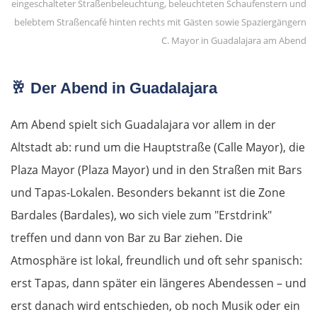
Arezzo
Florenz
C. Mayor in Guadalajara am Abend
Pisa
🥂
Der Abend in Guadalajara
La Spezia
Am Abend spielt sich Guadalajara vor allem in der
Altstadt ab: rund um die Hauptstraße (Calle Mayor), die
Cinque Terre
Plaza Mayor (Plaza Mayor) und in den Straßen mit Bars
Genua
und Tapas-Lokalen. Besonders bekannt ist die Zone
Bardales (Bardales), wo sich viele zum "Erstdrink"
Savona
treffen und dann von Bar zu Bar ziehen. Die
Atmosphäre ist lokal, freundlich und oft sehr spanisch:
Albenga
erst Tapas, dann später ein längeres Abendessen – und
Frankreich Süd
erst danach wird entschieden, ob noch Musik oder ein