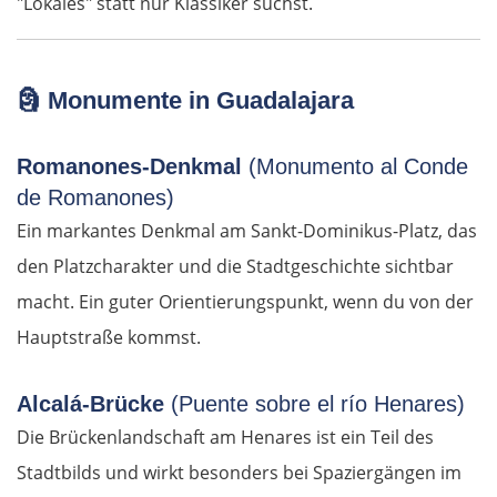
"Lokales" statt nur Klassiker suchst.
Österreich
Salzburg
🗿
Monumente in Guadalajara
Vöcklabruck
Romanones-Denkmal
(Monumento al Conde
Linz
de Romanones)
Ein markantes Denkmal am Sankt-Dominikus-Platz, das
Amstetten
den Platzcharakter und die Stadtgeschichte sichtbar
macht. Ein guter Orientierungspunkt, wenn du von der
St. Pölten
Hauptstraße kommst.
Wien
Alcalá-Brücke
(Puente sobre el río Henares)
Slowakei
Die Brückenlandschaft am Henares ist ein Teil des
Stadtbilds und wirkt besonders bei Spaziergängen im
Bratislava