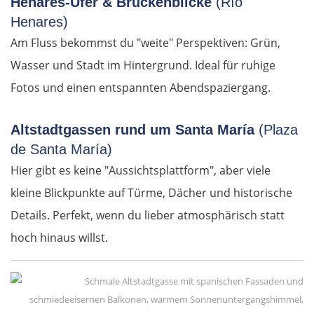
Henares-Ufer & Brückenblicke
(Río
Salerno
Henares)
Am Fluss bekommst du "weite" Perspektiven: Grün,
Pompeji
Wasser und Stadt im Hintergrund. Ideal für ruhige
Fotos und einen entspannten Abendspaziergang.
Neapel
Altstadtgassen rund um Santa María
(Plaza
Gaeta
de Santa María)
Rom
Hier gibt es keine "Aussichtsplattform", aber viele
kleine Blickpunkte auf Türme, Dächer und historische
Terni
Details. Perfekt, wenn du lieber atmosphärisch statt
hoch hinaus willst.
Foligno
Perugia