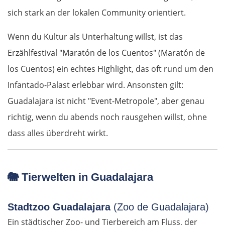
Slowenien
sich stark an der lokalen Community orientiert.
Wenn du Kultur als Unterhaltung willst, ist das
Novo mesto
Erzählfestival "Maratón de los Cuentos" (Maratón de
Ljubljana
los Cuentos) ein echtes Highlight, das oft rund um den
Infantado-Palast erlebbar wird. Ansonsten gilt:
Italien
Guadalajara ist nicht "Event-Metropole", aber genau
richtig, wenn du abends noch rausgehen willst, ohne
Triest
dass alles überdreht wirkt.
Venedig
Padua
🐘
Tierwelten in Guadalajara
Ferrara
Stadtzoo Guadalajara
(Zoo de Guadalajara)
Ein städtischer Zoo- und Tierbereich am Fluss, der
Bologna