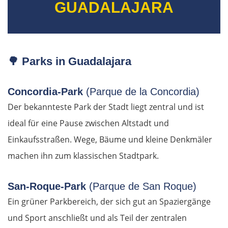
GUADALAJARA
Chaskowo
Kardschali
🌳
Parks in Guadalajara
Griechenland
Concordia-Park
(Parque de la Concordia)
Komotini
Der bekannteste Park der Stadt liegt zentral und ist
ideal für eine Pause zwischen Altstadt und
Xanthi
Einkaufsstraßen. Wege, Bäume und kleine Denkmäler
Kavala
machen ihn zum klassischen Stadtpark.
Asprovalta
San-Roque-Park
(Parque de San Roque)
Ein grüner Parkbereich, der sich gut an Spaziergänge
Thessaloniki
und Sport anschließt und als Teil der zentralen