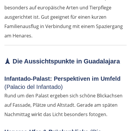
besonders auf europäische Arten und Tierpflege
Forlì
ausgerichtet ist. Gut geeignet für einen kurzen
Familienausflug in Verbindung mit einem Spaziergang
Rimini
am Henares.
Pesaro
🗼
Die Aussichtspunkte in Guadalajara
Ancona
Pescara
Infantado-Palast: Perspektiven im Umfeld
(Palacio del Infantado)
Termoli
Rund um den Palast ergeben sich schöne Blickachsen
auf Fassade, Plätze und Altstadt. Gerade am späten
Vieste
Nachmittag wirkt das Licht besonders fotogen.
Foggia