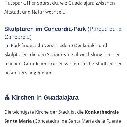
Flusspark. Hier spürst du, wie Guadalajara zwischen
Altstadt und Natur wechselt.
Trnava
Nitra
Skulpturen im Concordia-Park
(Parque de la
Concordia)
Nové Zámky
Im Park findest du verschiedene Denkmäler und
Skulpturen, die den Spaziergang abwechslungsreicher
Ungarn Nord
machen. Gerade im Grünen wirken solche Stadtzeichen
besonders angenehm.
Esztergom
Budapest
⛪
Kirchen in Guadalajara
Jászberény
Die wichtigste Kirche der Stadt ist die
Konkathedrale
Tiszafüred
Santa María
(Concatedral de Santa María de la Fuente