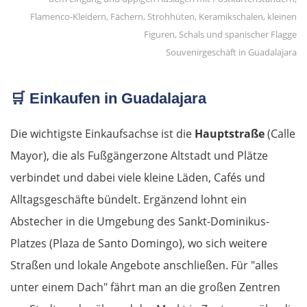
Bauska
Litauen
Souvenirgeschäft in Guadalajara
Panevėžys
🛒
Einkaufen in Guadalajara
Ukmergė
Die wichtigste Einkaufsachse ist die
Hauptstraße
(Calle
Vilnius
Mayor), die als Fußgängerzone Altstadt und Plätze
verbindet und dabei viele kleine Läden, Cafés und
Alytus
Alltagsgeschäfte bündelt. Ergänzend lohnt ein
Abstecher in die Umgebung des Sankt-Dominikus-
Polen
Platzes (Plaza de Santo Domingo), wo sich weitere
Suwałki
Straßen und lokale Angebote anschließen. Für "alles
unter einem Dach" fährt man an die großen Zentren
Ełk