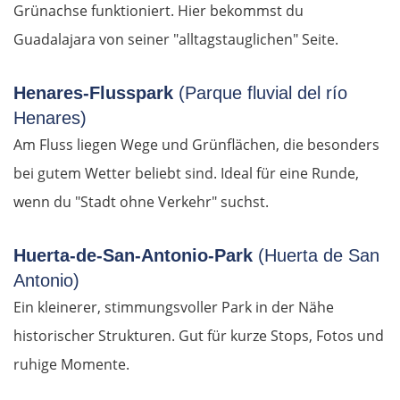
Grünachse funktioniert. Hier bekommst du
Katerini
Guadalajara von seiner "alltagstauglichen" Seite.
Elassona
Henares-Flusspark
(Parque fluvial del río
Kalambaka
Henares)
Am Fluss liegen Wege und Grünflächen, die besonders
Meteora-Klöster
bei gutem Wetter beliebt sind. Ideal für eine Runde,
Karditsa
wenn du "Stadt ohne Verkehr" suchst.
Lamia
Huerta-de-San-Antonio-Park
(Huerta de San
Antonio)
Livanates
Ein kleinerer, stimmungsvoller Park in der Nähe
historischer Strukturen. Gut für kurze Stops, Fotos und
Chalkida
ruhige Momente.
SÜDROUTE