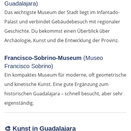
Guadalajara)
Das wichtigste Museum der Stadt liegt im Infantado-
Pirna
Palast und verbindet Gebäudebesuch mit regionaler
Sächsische Schweiz
Geschichte. Du bekommst einen Überblick über
Archäologie, Kunst und die Entwicklung der Provinz.
Tschechien
Francisco-Sobrino-Museum
(Museo
Ústí nad Labem
Francisco Sobrino)
Ein kompaktes Museum für moderne, oft geometrische
Mělník
und kinetische Kunst. Eine gute Ergänzung zum
Prag
historischen Guadalajara – schnell besucht, aber sehr
eigenständig.
Beroun
Pilsen
🎨
Kunst in Guadalajara