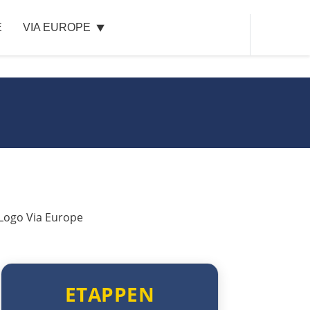
E
VIA EUROPE
Szeged
Baja
Mohács
Kroatien
Osijek
Virovitica
Varaždin
ETAPPEN
Zagreb