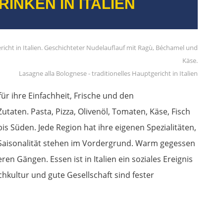
INKEN IN ITALIEN
Lasagne alla Bolognese - traditionelles Hauptgericht in Italien
für ihre Einfachheit, Frische und den
aten. Pasta, Pizza, Olivenöl, Tomaten, Käse, Fisch
s Süden. Jede Region hat ihre eigenen Spezialitäten,
nd Saisonalität stehen im Vordergrund. Warm gegessen
en Gängen. Essen ist in Italien ein soziales Ereignis
schkultur und gute Gesellschaft sind fester