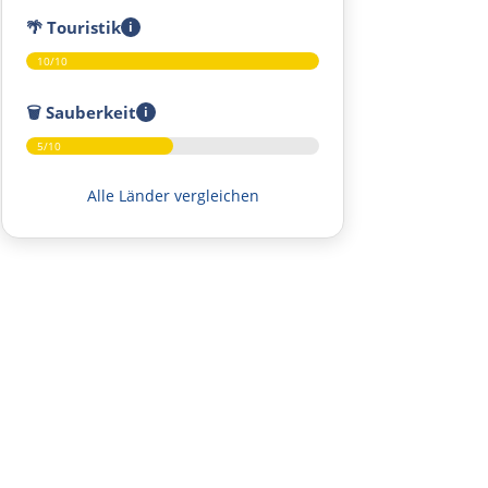
🌴
Touristik
i
Salerno
10/10
Pompeji
🗑️
Sauberkeit
i
5/10
Neapel
Alle Länder vergleichen
Gaeta
Rom
Terni
Foligno
Perugia