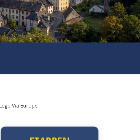
Avranches
Saint-Lô
Caen
Rouen
Mantes la Jolie
Paris
Meaux
Château-Thierry