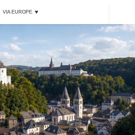
VIA EUROPE
Dax
Mont-de-Marsan
Bordeaux
Royan
La Rochelle
La Roche-sur-Yon
Nantes
Rennes