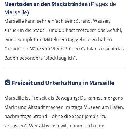
Meerbaden an den Stadtstränden
(Plages de
Suwałki
Marseille)
Marseille kann sehr einfach sein: Strand, Wasser,
Ełk
zurück in die Stadt – und du hast trotzdem das Gefühl,
Łomża
einen kompletten Mittelmeertag gehabt zu haben.
Gerade die Nähe von Vieux-Port zu Catalans macht das
Wyszków
Baden besonders "stadttauglich".
Warschau
🎡
Freizeit und Unterhaltung in Marseille
Żyrardów
Łódź
Marseille ist Freizeit als Bewegung: Du kannst morgens
Markt und Altstadt machen, mittags Museen am Hafen,
Turek
nachmittags Strand – ohne die Stadt jemals "zu
verlassen". Wer aktiv sein will, nimmt sich eine
Posen