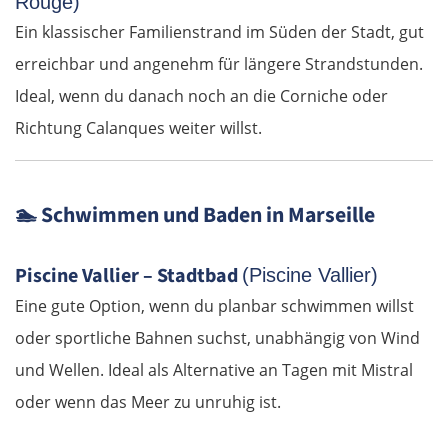
Rouge)
Ein klassischer Familienstrand im Süden der Stadt, gut
Jelgava
erreichbar und angenehm für längere Strandstunden.
Bauska
Ideal, wenn du danach noch an die Corniche oder
Richtung Calanques weiter willst.
Litauen
Panevėžys
🏊
Schwimmen und Baden in Marseille
Ukmergė
Piscine Vallier – Stadtbad
(Piscine Vallier)
Eine gute Option, wenn du planbar schwimmen willst
Vilnius
oder sportliche Bahnen suchst, unabhängig von Wind
Alytus
und Wellen. Ideal als Alternative an Tagen mit Mistral
oder wenn das Meer zu unruhig ist.
Polen