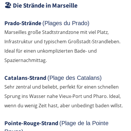
🏖️
Die Strände in Marseille
OSTROUTE
Prado-Strände
(Plages du Prado)
Marseilles große Stadtstrandzone mit viel Platz,
Estland
Infrastruktur und typischem Großstadt-Strandleben.
Tallinn
Ideal für einen unkomplizierten Bade- und
Spaziernachmittag.
Rapla
Catalans-Strand
(Plage des Catalans)
Pärnu
Sehr zentral und beliebt, perfekt für einen schnellen
Lettland
Sprung ins Wasser nahe Vieux-Port und Pharo. Ideal,
wenn du wenig Zeit hast, aber unbedingt baden willst.
Salacgrīva
Pointe-Rouge-Strand
(Plage de la Pointe
Riga