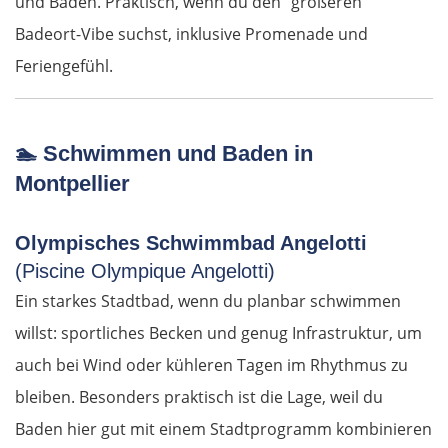
und Baden. Praktisch, wenn du den "größeren"
Suwałki
Badeort-Vibe suchst, inklusive Promenade und
Feriengefühl.
Ełk
Łomża
🏊
Schwimmen und Baden in
Wyszków
Montpellier
Warschau
Olympisches Schwimmbad Angelotti
(Piscine Olympique Angelotti)
Żyrardów
Ein starkes Stadtbad, wenn du planbar schwimmen
willst: sportliches Becken und genug Infrastruktur, um
Łódź
auch bei Wind oder kühleren Tagen im Rhythmus zu
Turek
bleiben. Besonders praktisch ist die Lage, weil du
Baden hier gut mit einem Stadtprogramm kombinieren
Posen