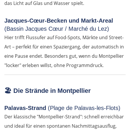
das Licht auf Glas und Wasser spielt.
OSTROUTE
Jacques-Cœur-Becken und Markt-Areal
(Bassin Jacques Cœur / Marché du Lez)
Estland
Hier trifft Flussufer auf Food-Spots, Märkte und Street-
Tallinn
Art – perfekt für einen Spaziergang, der automatisch in
eine Pause endet. Besonders gut, wenn du Montpellier
Rapla
"locker" erleben willst, ohne Programmdruck.
Pärnu
🏖️
Die Strände in Montpellier
Lettland
Palavas-Strand
(Plage de Palavas-les-Flots)
Salacgrīva
Der klassische "Montpellier-Strand": schnell erreichbar
Riga
und ideal für einen spontanen Nachmittagsausflug,