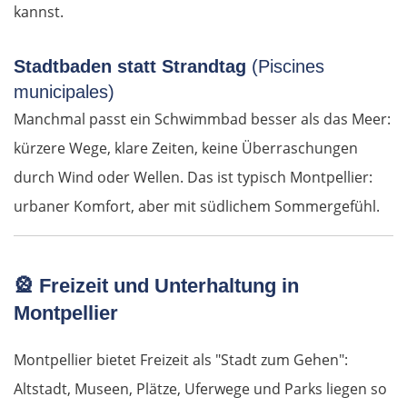
kannst.
Nowy Tomyśl
Stadtbaden statt Strandtag
(Piscines
Schwiebus
municipales)
Manchmal passt ein Schwimmbad besser als das Meer:
Deutschland Ost
kürzere Wege, klare Zeiten, keine Überraschungen
durch Wind oder Wellen. Das ist typisch Montpellier:
Frankfurt (Oder)
urbaner Komfort, aber mit südlichem Sommergefühl.
Fürstenwalde
Berlin
🎡
Freizeit und Unterhaltung in
Montpellier
Lübben
Montpellier bietet Freizeit als "Stadt zum Gehen":
Spreewald
Altstadt, Museen, Plätze, Uferwege und Parks liegen so