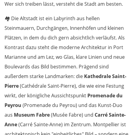
Wer sich treiben lässt, versteht die Stadt am besten.
🏘️
Die Altstadt ist ein Labyrinth aus hellen
Steinmauern, Durchgängen, Innenhöfen und kleinen
Plätzen, in dem du dich gern absichtlich verläufst. Als
Kontrast dazu steht die moderne Architektur in Port
Marianne und am Lez, wo Glas, klare Linien und neue
Boulevards das Bild bestimmen. Prägend sind
außerdem starke Landmarken: die
Kathedrale Saint-
Pierre
(Cathédrale Saint-Pierre), die wie eine Festung
wirkt, der königliche Aussichtspunkt
Promenade du
Peyrou
(Promenade du Peyrou) und das Kunst-Duo
aus
Museum Fabre
(Musée Fabre) und
Carré Sainte-
Anne
(Carré Sainte-Anne) im Zentrum. Montpellier ist
architektonisch kein "einheitliches" Bild – sondern eine