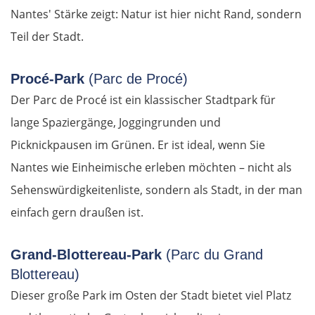
Nantes' Stärke zeigt: Natur ist hier nicht Rand, sondern
Cham
Teil der Stadt.
Regensburg
Procé-Park
(Parc de Procé)
Der Parc de Procé ist ein klassischer Stadtpark für
Ingolstadt
lange Spaziergänge, Joggingrunden und
Pfaffenhofen an der Ilm
Picknickpausen im Grünen. Er ist ideal, wenn Sie
Nantes wie Einheimische erleben möchten – nicht als
München
Sehenswürdigkeitenliste, sondern als Stadt, in der man
einfach gern draußen ist.
Rosenheim
Österreich
Grand-Blottereau-Park
(Parc du Grand
Blottereau)
Salzburg
Dieser große Park im Osten der Stadt bietet viel Platz