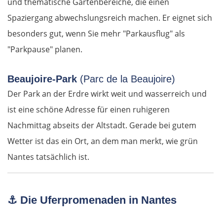
und thematische Gartenbereiche, die einen
Vöcklabruck
Spaziergang abwechslungsreich machen. Er eignet sich
besonders gut, wenn Sie mehr "Parkausflug" als
Linz
"Parkpause" planen.
Amstetten
Beaujoire-Park
(Parc de la Beaujoire)
St. Pölten
Der Park an der Erdre wirkt weit und wasserreich und
ist eine schöne Adresse für einen ruhigeren
Wien
Nachmittag abseits der Altstadt. Gerade bei gutem
Slowakei
Wetter ist das ein Ort, an dem man merkt, wie grün
Nantes tatsächlich ist.
Bratislava
Trnava
⚓
Die Uferpromenaden in Nantes
Nitra