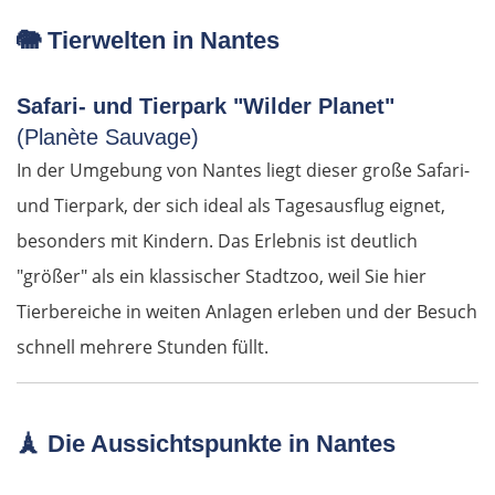
Kalambaka
🐘
Tierwelten in Nantes
Meteora-Klöster
Safari- und Tierpark "Wilder Planet"
(Planète Sauvage)
Karditsa
In der Umgebung von Nantes liegt dieser große Safari-
Lamia
und Tierpark, der sich ideal als Tagesausflug eignet,
besonders mit Kindern. Das Erlebnis ist deutlich
Livanates
"größer" als ein klassischer Stadtzoo, weil Sie hier
Tierbereiche in weiten Anlagen erleben und der Besuch
Chalkida
schnell mehrere Stunden füllt.
SÜDROUTE
Athen
🗼
Die Aussichtspunkte in Nantes