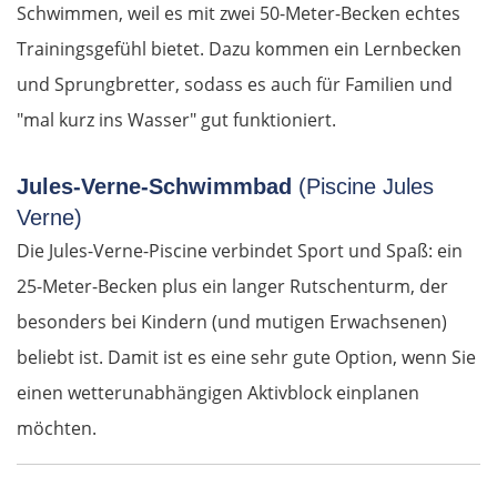
Ruse
Schwimmen, weil es mit zwei 50-Meter-Becken echtes
Trainingsgefühl bietet. Dazu kommen ein Lernbecken
Rasgrad
und Sprungbretter, sodass es auch für Familien und
"mal kurz ins Wasser" gut funktioniert.
Schumen
Jules-Verne-Schwimmbad
(Piscine Jules
Warna
Verne)
Nessebar
Die Jules-Verne-Piscine verbindet Sport und Spaß: ein
25-Meter-Becken plus ein langer Rutschenturm, der
Burgas
besonders bei Kindern (und mutigen Erwachsenen)
beliebt ist. Damit ist es eine sehr gute Option, wenn Sie
Elchowo
einen wetterunabhängigen Aktivblock einplanen
Chaskowo
möchten.
Kardschali