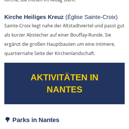
Frankfurt (Oder)
Kirche Heiliges Kreuz
(Église Sainte-Croix)
Fürstenwalde
Sainte-Croix liegt nahe der Altstadtviertel und passt gut
als kurzer Abstecher auf einer Bouffay-Runde. Sie
Berlin
ergänzt die großen Hauptbauten um eine intimere,
quartiernahe Seite der Kirchenlandschaft.
Lübben
Spreewald
AKTIVITÄTEN IN
Senftenberg
NANTES
Dresden
Pirna
🌳
Parks in Nantes