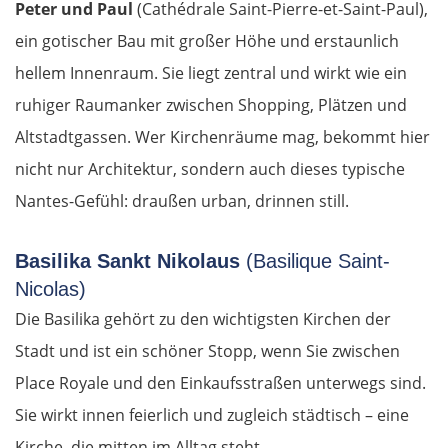
Peter und Paul
(Cathédrale Saint-Pierre-et-Saint-Paul),
ein gotischer Bau mit großer Höhe und erstaunlich
Warschau
hellem Innenraum. Sie liegt zentral und wirkt wie ein
Żyrardów
ruhiger Raumanker zwischen Shopping, Plätzen und
Altstadtgassen. Wer Kirchenräume mag, bekommt hier
Łódź
nicht nur Architektur, sondern auch dieses typische
Nantes-Gefühl: draußen urban, drinnen still.
Turek
Basilika Sankt Nikolaus
Posen
(Basilique Saint-
Nicolas)
Nowy Tomyśl
Die Basilika gehört zu den wichtigsten Kirchen der
Stadt und ist ein schöner Stopp, wenn Sie zwischen
Schwiebus
Place Royale und den Einkaufsstraßen unterwegs sind.
Sie wirkt innen feierlich und zugleich städtisch – eine
Deutschland Ost
Kirche, die mitten im Alltag steht.