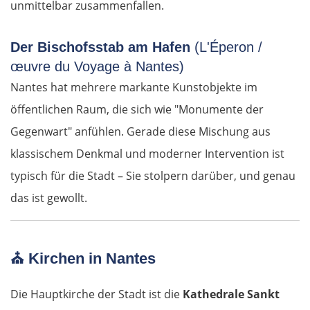
unmittelbar zusammenfallen.
Panevėžys
Der Bischofsstab am Hafen
(L'Éperon /
Ukmergė
œuvre du Voyage à Nantes)
Vilnius
Nantes hat mehrere markante Kunstobjekte im
öffentlichen Raum, die sich wie "Monumente der
Alytus
Gegenwart" anfühlen. Gerade diese Mischung aus
klassischem Denkmal und moderner Intervention ist
Polen
typisch für die Stadt – Sie stolpern darüber, und genau
Suwałki
das ist gewollt.
Ełk
⛪
Kirchen in Nantes
Łomża
Die Hauptkirche der Stadt ist die
Kathedrale Sankt
Wyszków