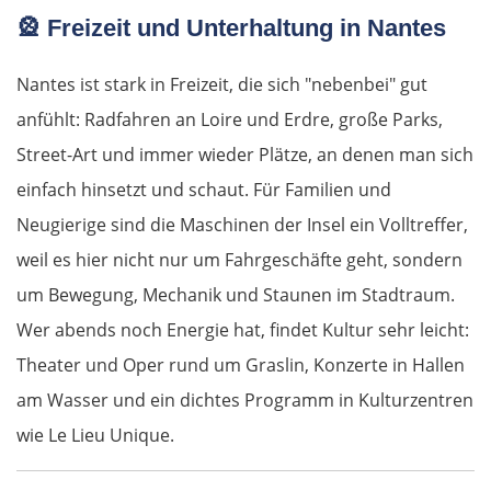
🎡
Freizeit und Unterhaltung in Nantes
Griechenland
Nantes ist stark in Freizeit, die sich "nebenbei" gut
Komotini
anfühlt: Radfahren an Loire und Erdre, große Parks,
Street-Art und immer wieder Plätze, an denen man sich
Xanthi
einfach hinsetzt und schaut. Für Familien und
Kavala
Neugierige sind die Maschinen der Insel ein Volltreffer,
weil es hier nicht nur um Fahrgeschäfte geht, sondern
Asprovalta
um Bewegung, Mechanik und Staunen im Stadtraum.
Wer abends noch Energie hat, findet Kultur sehr leicht:
Thessaloniki
Theater und Oper rund um Graslin, Konzerte in Hallen
Katerini
am Wasser und ein dichtes Programm in Kulturzentren
wie Le Lieu Unique.
Elassona