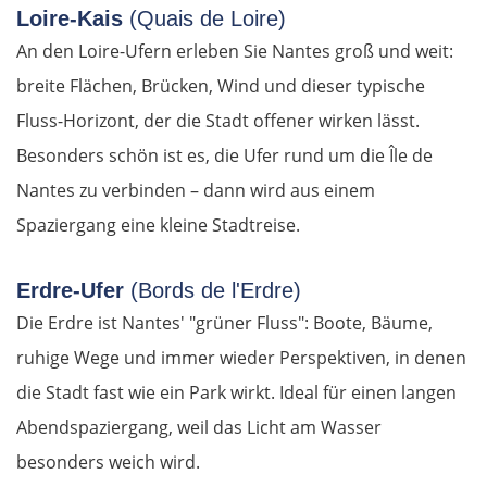
Loire-Kais
(Quais de Loire)
An den Loire-Ufern erleben Sie Nantes groß und weit:
Nové Zámky
breite Flächen, Brücken, Wind und dieser typische
Ungarn Nord
Fluss-Horizont, der die Stadt offener wirken lässt.
Besonders schön ist es, die Ufer rund um die Île de
Esztergom
Nantes zu verbinden – dann wird aus einem
Spaziergang eine kleine Stadtreise.
Budapest
Jászberény
Erdre-Ufer
(Bords de l'Erdre)
Die Erdre ist Nantes' "grüner Fluss": Boote, Bäume,
Tiszafüred
ruhige Wege und immer wieder Perspektiven, in denen
die Stadt fast wie ein Park wirkt. Ideal für einen langen
Debrecen
Abendspaziergang, weil das Licht am Wasser
besonders weich wird.
Rumänien Ost