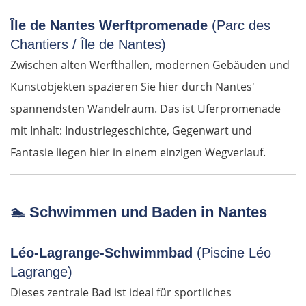
Oradea
Île de Nantes Werftpromenade
(Parc des
Chantiers / Île de Nantes)
Cluj-Napoca
Zwischen alten Werfthallen, modernen Gebäuden und
Kunstobjekten spazieren Sie hier durch Nantes'
Târnăveni
spannendsten Wandelraum. Das ist Uferpromenade
mit Inhalt: Industriegeschichte, Gegenwart und
Sibiu
Fantasie liegen hier in einem einzigen Wegverlauf.
Râmnicu Vâlcea
Pitești
🏊
Schwimmen und Baden in Nantes
Bukarest
Léo-Lagrange-Schwimmbad
(Piscine Léo
Lagrange)
Bulgarien Ost
Dieses zentrale Bad ist ideal für sportliches