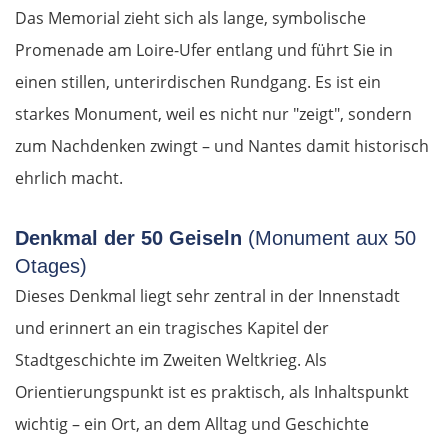
Das Memorial zieht sich als lange, symbolische
Rapla
Promenade am Loire-Ufer entlang und führt Sie in
einen stillen, unterirdischen Rundgang. Es ist ein
Pärnu
starkes Monument, weil es nicht nur "zeigt", sondern
Lettland
zum Nachdenken zwingt – und Nantes damit historisch
ehrlich macht.
Salacgrīva
Denkmal der 50 Geiseln
(Monument aux 50
Riga
Otages)
Dieses Denkmal liegt sehr zentral in der Innenstadt
Jelgava
und erinnert an ein tragisches Kapitel der
Bauska
Stadtgeschichte im Zweiten Weltkrieg. Als
Orientierungspunkt ist es praktisch, als Inhaltspunkt
Litauen
wichtig – ein Ort, an dem Alltag und Geschichte