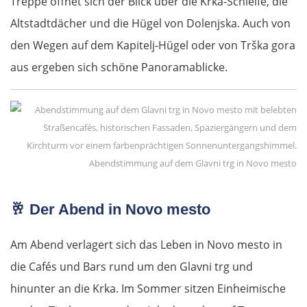
Treppe öffnet sich der Blick über die Krka-Schleife, die
Altstadtdächer und die Hügel von Dolenjska. Auch von
Pfaffenhofen an der Ilm
den Wegen auf dem Kapitelj-Hügel oder von Trška gora
München
aus ergeben sich schöne Panoramablicke.
Rosenheim
Österreich
Abendstimmung auf dem Glavni trg in Novo mesto
Salzburg
🥂
Der Abend in Novo mesto
Vöcklabruck
Am Abend verlagert sich das Leben in Novo mesto in
Linz
die Cafés und Bars rund um den Glavni trg und
Amstetten
hinunter an die Krka. Im Sommer sitzen Einheimische