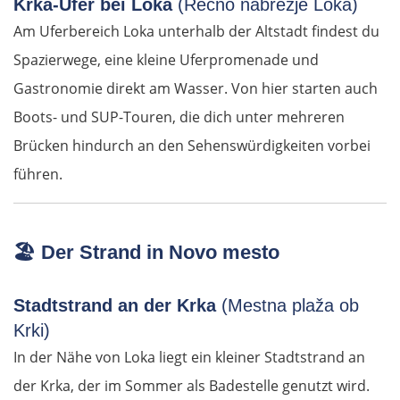
Krka-Ufer bei Loka
(Rečno nabrežje Loka)
Am Uferbereich Loka unterhalb der Altstadt findest du
Spazierwege, eine kleine Uferpromenade und
Gastronomie direkt am Wasser. Von hier starten auch
Boots- und SUP-Touren, die dich unter mehreren
OSTROUTE
Brücken hindurch an den Sehenswürdigkeiten vorbei
führen.
Estland
Tallinn
🏖️
Der Strand in Novo mesto
Rapla
Stadtstrand an der Krka
(Mestna plaža ob
Krki)
Pärnu
In der Nähe von Loka liegt ein kleiner Stadtstrand an
der Krka, der im Sommer als Badestelle genutzt wird.
Lettland