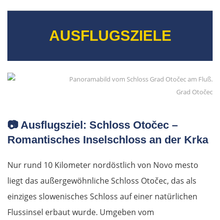
Esztergom
Budapest
AUSFLUGSZIELE
Jászberény
Tiszafüred
Grad Otočec
Debrecen
📷
Ausflugsziel: Schloss Otočec –
Rumänien Ost
Romantisches Inselschloss an der Krka
Oradea
Nur rund 10 Kilometer nordöstlich von Novo mesto
liegt das außergewöhnliche Schloss Otočec, das als
Cluj-Napoca
einziges slowenisches Schloss auf einer natürlichen
Târnăveni
Flussinsel erbaut wurde. Umgeben vom