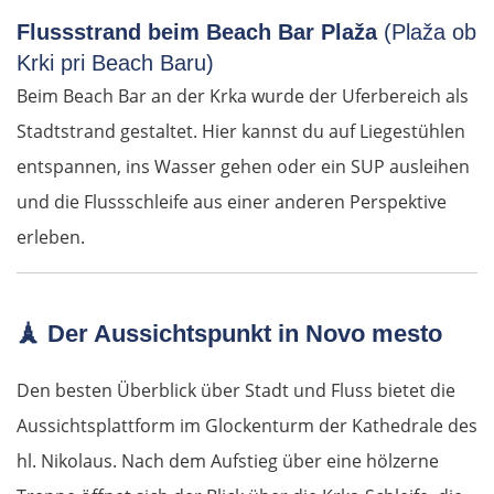
Mělník
Flussstrand beim Beach Bar Plaža
(Plaža ob
Krki pri Beach Baru)
Prag
Beim Beach Bar an der Krka wurde der Uferbereich als
Beroun
Stadtstrand gestaltet. Hier kannst du auf Liegestühlen
entspannen, ins Wasser gehen oder ein SUP ausleihen
Pilsen
und die Flussschleife aus einer anderen Perspektive
erleben.
Taus
Deutschland Süd
🗼
Der Aussichtspunkt in Novo mesto
Cham
Den besten Überblick über Stadt und Fluss bietet die
Regensburg
Aussichtsplattform im Glockenturm der Kathedrale des
hl. Nikolaus. Nach dem Aufstieg über eine hölzerne
Ingolstadt