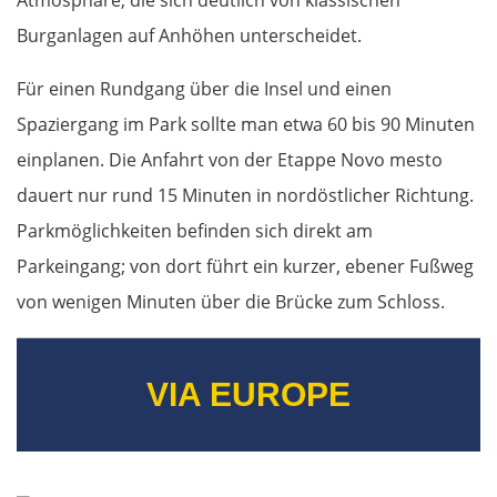
Atmosphäre, die sich deutlich von klassischen
Warna
Burganlagen auf Anhöhen unterscheidet.
Nessebar
Für einen Rundgang über die Insel und einen
Spaziergang im Park sollte man etwa 60 bis 90 Minuten
Burgas
einplanen. Die Anfahrt von der Etappe Novo mesto
Elchowo
dauert nur rund 15 Minuten in nordöstlicher Richtung.
Parkmöglichkeiten befinden sich direkt am
Chaskowo
Parkeingang; von dort führt ein kurzer, ebener Fußweg
von wenigen Minuten über die Brücke zum Schloss.
Kardschali
Griechenland
VIA EUROPE
Komotini
Xanthi