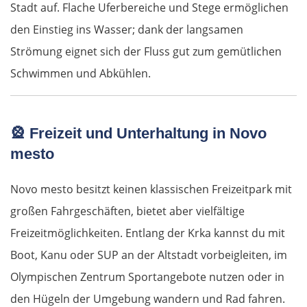
Stadt auf. Flache Uferbereiche und Stege ermöglichen
den Einstieg ins Wasser; dank der langsamen
Turek
Strömung eignet sich der Fluss gut zum gemütlichen
Posen
Schwimmen und Abkühlen.
Nowy Tomyśl
🎡
Freizeit und Unterhaltung in Novo
Schwiebus
mesto
Deutschland Ost
Novo mesto besitzt keinen klassischen Freizeitpark mit
großen Fahrgeschäften, bietet aber vielfältige
Frankfurt (Oder)
Freizeitmöglichkeiten. Entlang der Krka kannst du mit
Fürstenwalde
Boot, Kanu oder SUP an der Altstadt vorbeigleiten, im
Olympischen Zentrum Sportangebote nutzen oder in
Berlin
den Hügeln der Umgebung wandern und Rad fahren.