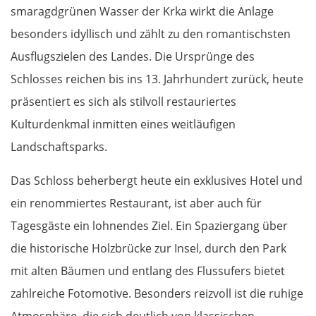
smaragdgrünen Wasser der Krka wirkt die Anlage
Sibiu
besonders idyllisch und zählt zu den romantischsten
Ausflugszielen des Landes. Die Ursprünge des
Râmnicu Vâlcea
Schlosses reichen bis ins 13. Jahrhundert zurück, heute
Pitești
präsentiert es sich als stilvoll restauriertes
Kulturdenkmal inmitten eines weitläufigen
Bukarest
Landschaftsparks.
Bulgarien Ost
Das Schloss beherbergt heute ein exklusives Hotel und
ein renommiertes Restaurant, ist aber auch für
Ruse
Tagesgäste ein lohnendes Ziel. Ein Spaziergang über
die historische Holzbrücke zur Insel, durch den Park
Rasgrad
mit alten Bäumen und entlang des Flussufers bietet
Schumen
zahlreiche Fotomotive. Besonders reizvoll ist die ruhige