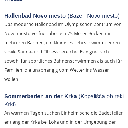
Alytus
Hallenbad Novo mesto
(Bazen Novo mesto)
Polen
Das moderne Hallenbad im Olympischen Zentrum von
Novo mesto verfügt über ein 25-Meter-Becken mit
Suwałki
mehreren Bahnen, ein kleineres Lehrschwimmbecken
Ełk
sowie Sauna- und Fitnessbereiche. Es eignet sich
sowohl für sportliches Bahnenschwimmen als auch für
Łomża
Familien, die unabhängig vom Wetter ins Wasser
wollen.
Wyszków
Sommerbaden an der Krka
(Kopališča ob reki
Warschau
Krki)
Żyrardów
An warmen Tagen suchen Einheimische die Badestellen
entlang der Krka bei Loka und in der Umgebung der
Łódź