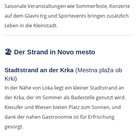
Saisonale Veranstaltungen wie Sommerfeste, Konzerte
Lübben
auf dem Glavni trg und Sportevents bringen zusätzlich
Spreewald
Leben in die Kleinstadt.
Senftenberg
🏖️
Der Strand in Novo mesto
Dresden
Stadtstrand an der Krka
(Mestna plaža ob
Pirna
Krki)
In der Nähe von Loka liegt ein kleiner Stadtstrand an
Sächsische Schweiz
der Krka, der im Sommer als Badestelle genutzt wird.
Tschechien
Kiesufer und Wiesen bieten Platz zum Sonnen, und
dank der nahen Gastronomie ist für Erfrischung
Ústí nad Labem
gesorgt.