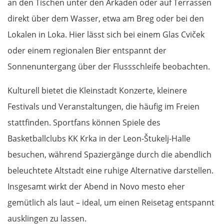
an den Tischen unter den Arkaden oder auf Terrassen
St. Pölten
direkt über dem Wasser, etwa am Breg oder bei den
Lokalen in Loka. Hier lässt sich bei einem Glas Cviček
Wien
oder einem regionalen Bier entspannt der
Slowakei
Sonnenuntergang über der Flussschleife beobachten.
Kulturell bietet die Kleinstadt Konzerte, kleinere
Bratislava
Festivals und Veranstaltungen, die häufig im Freien
Trnava
stattfinden. Sportfans können Spiele des
Basketballclubs KK Krka in der Leon-Štukelj-Halle
Nitra
besuchen, während Spaziergänge durch die abendlich
Nové Zámky
beleuchtete Altstadt eine ruhige Alternative darstellen.
Insgesamt wirkt der Abend in Novo mesto eher
Ungarn Nord
gemütlich als laut – ideal, um einen Reisetag entspannt
ausklingen zu lassen.