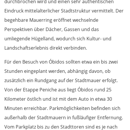
durchbrochen wird und einen sehr authentischen
Pesaro
Eindruck mittelalterlicher Stadtstruktur vermittelt. Der
begehbare Mauerring eröffnet wechselnde
Ancona
Perspektiven über Dächer, Gassen und das
Pescara
umliegende Hügelland, wodurch sich Kultur- und
Landschaftserlebnis direkt verbinden.
Termoli
Für den Besuch von Óbidos sollten etwa ein bis zwei
Vieste
Stunden eingeplant werden, abhängig davon, ob
zusätzlich ein Rundgang auf der Stadtmauer erfolgt.
Foggia
Von der Etappe Peniche aus liegt Óbidos rund 25
Salerno
Kilometer östlich und ist mit dem Auto in etwa 30
Minuten erreichbar. Parkmöglichkeiten befinden sich
Pompeji
außerhalb der Stadtmauern in fußläufiger Entfernung.
Vom Parkplatz bis zu den Stadttoren sind es je nach
Neapel