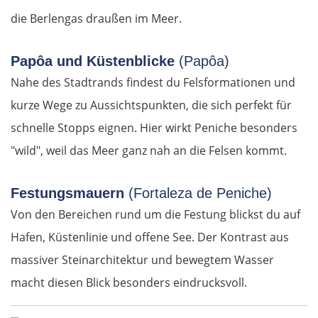
Griechenland
die Berlengas draußen im Meer.
Komotini
Papôa und Küstenblicke
(Papôa)
Xanthi
Nahe des Stadtrands findest du Felsformationen und
kurze Wege zu Aussichtspunkten, die sich perfekt für
Kavala
schnelle Stopps eignen. Hier wirkt Peniche besonders
"wild", weil das Meer ganz nah an die Felsen kommt.
Asprovalta
Thessaloniki
Festungsmauern
(Fortaleza de Peniche)
Von den Bereichen rund um die Festung blickst du auf
Katerini
Hafen, Küstenlinie und offene See. Der Kontrast aus
massiver Steinarchitektur und bewegtem Wasser
Elassona
macht diesen Blick besonders eindrucksvoll.
Kalambaka