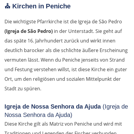
⛪
Kirchen in Peniche
Fürstenwalde
Die wichtigste Pfarrkirche ist die Igreja de São Pedro
Berlin
(Igreja de São Pedro)
in der Unterstadt. Sie geht auf
das späte 16. Jahrhundert zurück und wirkt innen
Lübben
deutlich barocker als die schlichte äußere Erscheinung
vermuten lässt. Wenn du Peniche jenseits von Strand
Spreewald
und Festung verstehen willst, ist diese Kirche ein guter
Senftenberg
Ort, um den religiösen und sozialen Mittelpunkt der
Stadt zu spüren.
Dresden
Igreja de Nossa Senhora da Ajuda
(Igreja de
Pirna
Nossa Senhora da Ajuda)
Diese Kirche gilt als Matriz von Peniche und wird mit
Sächsische Schweiz
Traditionen und Legenden der Fischer verbunden.