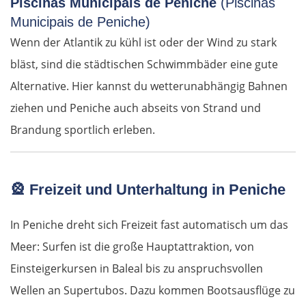
Piscinas Municipais de Peniche
(Piscinas
Municipais de Peniche)
Cluj-Napoca
Wenn der Atlantik zu kühl ist oder der Wind zu stark
bläst, sind die städtischen Schwimmbäder eine gute
Târnăveni
Alternative. Hier kannst du wetterunabhängig Bahnen
Sibiu
ziehen und Peniche auch abseits von Strand und
Brandung sportlich erleben.
Râmnicu Vâlcea
Pitești
🎡
Freizeit und Unterhaltung in Peniche
Bukarest
In Peniche dreht sich Freizeit fast automatisch um das
Meer: Surfen ist die große Hauptattraktion, von
Bulgarien Ost
Einsteigerkursen in Baleal bis zu anspruchsvollen
Ruse
Wellen an Supertubos. Dazu kommen Bootsausflüge zu