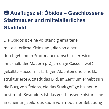
Italien
📷
Ausflugsziel: Óbidos – Geschlossene
Stadtmauer und mittelalterliches
Triest
Stadtbild
Venedig
Die Óbidos ist eine vollständig erhaltene
mittelalterliche Kleinstadt, die von einer
Padua
durchgehenden Stadtmauer umschlossen wird.
Ferrara
Innerhalb der Mauern prägen enge Gassen, weiß
gekalkte Häuser mit farbigen Akzenten und eine klar
Bologna
strukturierte Altstadt das Bild. Im Zentrum erhebt sich
die Burg von Óbidos, die das Stadtgefüge bis heute
Forlì
bestimmt. Besonders ist das geschlossene historische
Rimini
Erscheinungsbild, das kaum von moderner Bebauung