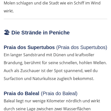
Molen schlagen und die Stadt wie ein Schiff im Wind
Linz
wirkt.
Amstetten
🏖️
Die Strände in Peniche
St. Pölten
Praia dos Supertubos
(Praia dos Supertubos)
Wien
Ein langer Sandstrand mit Dünen und kraftvoller
Slowakei
Brandung, berühmt für seine schnellen, hohlen Wellen.
Auch als Zuschauer ist der Spot spannend, weil du
Bratislava
Surfaction und Naturkulisse zugleich bekommst.
Trnava
Praia do Baleal
(Praia do Baleal)
Baleal liegt nur wenige Kilometer nördlich und wirkt
Nitra
durch seine Lage zwischen zwei Wasserflächen