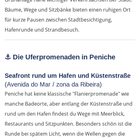
Cham
Bäume, Wege und Sitzbänke bieten einen ruhigen Ort
Regensburg
für kurze Pausen zwischen Stadtbesichtigung,
Hafenrunde und Strandbesuch.
Ingolstadt
Pfaffenhofen an der Ilm
⚓
Die Uferpromenaden in Peniche
München
Seafront rund um Hafen und Küstenstraße
Rosenheim
(Avenida do Mar / zona da Ribeira)
Peniche hat keine klassische "Flanierpromenade" wie
Österreich
manche Badeorte, aber entlang der Küstenstraße und
rund um den Hafen findest du Wege mit Meerblick,
Salzburg
Restaurants und Sitzpunkten. Besonders schön ist die
Runde bei spätem Licht, wenn die Wellen gegen die
Vöcklabruck