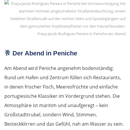
Meteora-Klöster
Karditsa
Praça Jacob Rodrigues Pereira in Peniche am Abend
Lamia
🥂
Der Abend in Peniche
Livanates
Am Abend wird Peniche angenehm bodenständig:
Chalkida
Rund um Hafen und Zentrum füllen sich Restaurants,
in denen frischer Fisch, Meeresfrüchte und einfache
SÜDROUTE
portugiesische Klassiker im Vordergrund stehen. Die
Athen
Atmosphäre ist maritim und unaufgeregt – kein
Großstadttrubel, sondern Wind, Stimmen,
Korinth
Besteckklirren und das Gefühl, nah am Wasser zu sein.