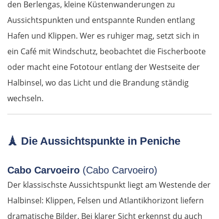
den Berlengas, kleine Küstenwanderungen zu
Rasgrad
Aussichtspunkten und entspannte Runden entlang
Hafen und Klippen. Wer es ruhiger mag, setzt sich in
Schumen
ein Café mit Windschutz, beobachtet die Fischerboote
Warna
oder macht eine Fototour entlang der Westseite der
Halbinsel, wo das Licht und die Brandung ständig
Nessebar
wechseln.
Burgas
🗼
Die Aussichtspunkte in Peniche
Elchowo
Chaskowo
Cabo Carvoeiro
(Cabo Carvoeiro)
Der klassischste Aussichtspunkt liegt am Westende der
Kardschali
Halbinsel: Klippen, Felsen und Atlantikhorizont liefern
dramatische Bilder. Bei klarer Sicht erkennst du auch