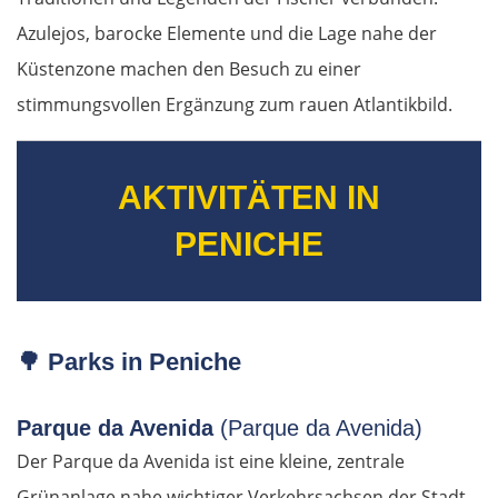
Tschechien
Azulejos, barocke Elemente und die Lage nahe der
Küstenzone machen den Besuch zu einer
Ústí nad Labem
stimmungsvollen Ergänzung zum rauen Atlantikbild.
Mělník
AKTIVITÄTEN IN
Prag
PENICHE
Beroun
Pilsen
🌳
Parks in Peniche
Taus
Parque da Avenida
(Parque da Avenida)
Deutschland Süd
Der Parque da Avenida ist eine kleine, zentrale
Grünanlage nahe wichtiger Verkehrsachsen der Stadt.