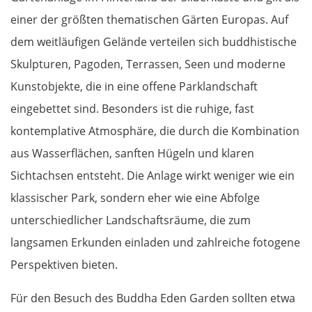
einer der größten thematischen Gärten Europas. Auf
Petroșani
dem weitläufigen Gelände verteilen sich buddhistische
Diemrich
Skulpturen, Pagoden, Terrassen, Seen und moderne
Kunstobjekte, die in eine offene Parklandschaft
Lugosch
eingebettet sind. Besonders ist die ruhige, fast
Timișoara
kontemplative Atmosphäre, die durch die Kombination
aus Wasserflächen, sanften Hügeln und klaren
Arad
Sichtachsen entsteht. Die Anlage wirkt weniger wie ein
klassischer Park, sondern eher wie eine Abfolge
Ungarn Süd
unterschiedlicher Landschaftsräume, die zum
langsamen Erkunden einladen und zahlreiche fotogene
Szeged
Perspektiven bieten.
Baja
Für den Besuch des Buddha Eden Garden sollten etwa