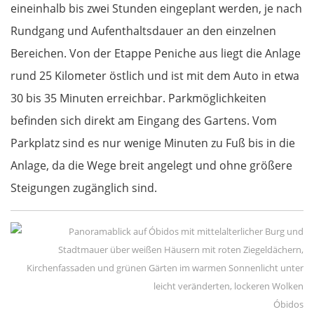
Mohács
eineinhalb bis zwei Stunden eingeplant werden, je nach
Rundgang und Aufenthaltsdauer an den einzelnen
Kroatien
Bereichen. Von der Etappe Peniche aus liegt die Anlage
rund 25 Kilometer östlich und ist mit dem Auto in etwa
Osijek
30 bis 35 Minuten erreichbar. Parkmöglichkeiten
Virovitica
befinden sich direkt am Eingang des Gartens. Vom
Parkplatz sind es nur wenige Minuten zu Fuß bis in die
Varaždin
Anlage, da die Wege breit angelegt und ohne größere
Steigungen zugänglich sind.
Zagreb
Slowenien
Novo mesto
Óbidos
Ljubljana