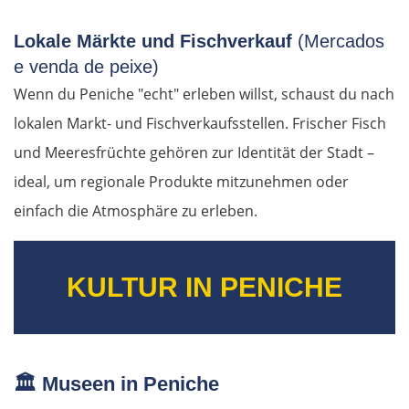
Lokale Märkte und Fischverkauf
(Mercados
Pärnu
e venda de peixe)
Wenn du Peniche "echt" erleben willst, schaust du nach
Lettland
lokalen Markt- und Fischverkaufsstellen. Frischer Fisch
Salacgrīva
und Meeresfrüchte gehören zur Identität der Stadt –
ideal, um regionale Produkte mitzunehmen oder
Riga
einfach die Atmosphäre zu erleben.
Jelgava
KULTUR IN PENICHE
Bauska
Litauen
🏛️
Museen in Peniche
Panevėžys