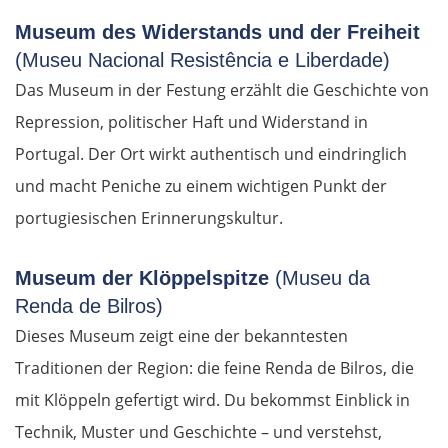
Museum des Widerstands und der Freiheit
Ukmergė
(Museu Nacional Resistência e Liberdade)
Vilnius
Das Museum in der Festung erzählt die Geschichte von
Repression, politischer Haft und Widerstand in
Alytus
Portugal. Der Ort wirkt authentisch und eindringlich
und macht Peniche zu einem wichtigen Punkt der
Polen
portugiesischen Erinnerungskultur.
Suwałki
Museum der Klöppelspitze
(Museu da
Ełk
Renda de Bilros)
Dieses Museum zeigt eine der bekanntesten
Łomża
Traditionen der Region: die feine Renda de Bilros, die
mit Klöppeln gefertigt wird. Du bekommst Einblick in
Wyszków
Technik, Muster und Geschichte – und verstehst,