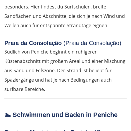
Nové Zámky
besonders. Hier findest du Surfschulen, breite
Sandflächen und Abschnitte, die sich je nach Wind und
Ungarn Nord
Wellen auch für entspannte Strandtage eignen.
Esztergom
Praia da Consolação
(Praia da Consolação)
Budapest
Südlich von Peniche beginnt ein ruhigerer
Küstenabschnitt mit großem Areal und einer Mischung
Jászberény
aus Sand und Felszone. Der Strand ist beliebt für
Spaziergänge und hat je nach Bedingungen auch
Tiszafüred
surfbare Bereiche.
Debrecen
Rumänien Ost
🏊
Schwimmen und Baden in Peniche
Oradea