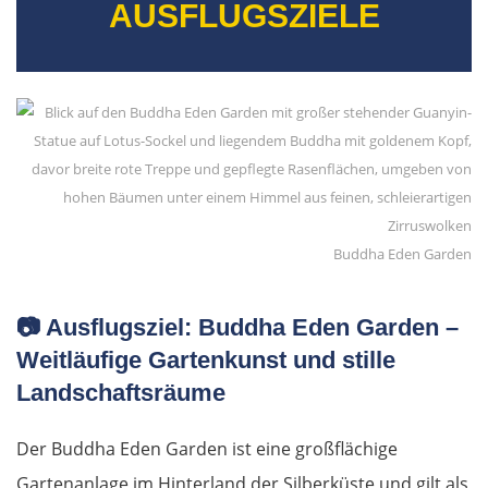
AUSFLUGSZIELE
Petritsch
Blagoewgrad
Sofia
Montana
Buddha Eden Garden
Widin
📷
Ausflugsziel: Buddha Eden Garden –
Rumänien West
Weitläufige Gartenkunst und stille
Landschaftsräume
Craiova
Der Buddha Eden Garden ist eine großflächige
Târgu Jiu
Gartenanlage im Hinterland der Silberküste und gilt als