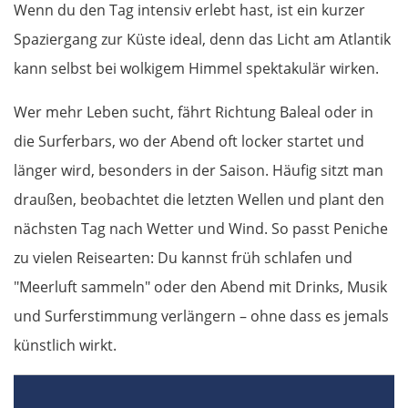
Wenn du den Tag intensiv erlebt hast, ist ein kurzer
Patras
Spaziergang zur Küste ideal, denn das Licht am Atlantik
Mesolongi
kann selbst bei wolkigem Himmel spektakulär wirken.
Wer mehr Leben sucht, fährt Richtung Baleal oder in
Arta
die Surferbars, wo der Abend oft locker startet und
Ioannina
länger wird, besonders in der Saison. Häufig sitzt man
draußen, beobachtet die letzten Wellen und plant den
Argos Orestiko
nächsten Tag nach Wetter und Wind. So passt Peniche
Edessa
zu vielen Reisearten: Du kannst früh schlafen und
"Meerluft sammeln" oder den Abend mit Drinks, Musik
Giannitsa
und Surferstimmung verlängern – ohne dass es jemals
künstlich wirkt.
Polykastro
Bulgarien West