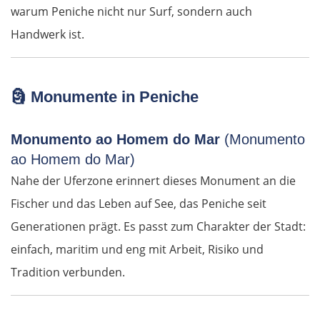
Warschau
warum Peniche nicht nur Surf, sondern auch
Handwerk ist.
Żyrardów
Łódź
🗿
Monumente in Peniche
Turek
Monumento ao Homem do Mar
(Monumento
ao Homem do Mar)
Posen
Nahe der Uferzone erinnert dieses Monument an die
Nowy Tomyśl
Fischer und das Leben auf See, das Peniche seit
Generationen prägt. Es passt zum Charakter der Stadt:
Schwiebus
einfach, maritim und eng mit Arbeit, Risiko und
Tradition verbunden.
Deutschland Ost
Frankfurt (Oder)