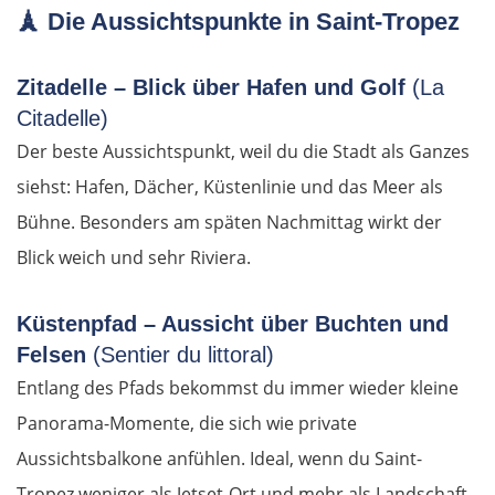
München
🗼
Die Aussichtspunkte in Saint-Tropez
Rosenheim
Zitadelle – Blick über Hafen und Golf
(La
Citadelle)
Österreich
Der beste Aussichtspunkt, weil du die Stadt als Ganzes
Salzburg
siehst: Hafen, Dächer, Küstenlinie und das Meer als
Bühne. Besonders am späten Nachmittag wirkt der
Vöcklabruck
Blick weich und sehr Riviera.
Linz
Küstenpfad – Aussicht über Buchten und
Felsen
(Sentier du littoral)
Amstetten
Entlang des Pfads bekommst du immer wieder kleine
St. Pölten
Panorama-Momente, die sich wie private
Aussichtsbalkone anfühlen. Ideal, wenn du Saint-
Wien
Tropez weniger als Jetset-Ort und mehr als Landschaft