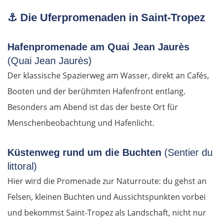
Riga
⚓
Die Uferpromenaden in Saint-Tropez
Jelgava
Hafenpromenade am Quai Jean Jaurès
Bauska
(Quai Jean Jaurès)
Der klassische Spazierweg am Wasser, direkt an Cafés,
Litauen
Booten und der berühmten Hafenfront entlang.
Besonders am Abend ist das der beste Ort für
Panevėžys
Menschenbeobachtung und Hafenlicht.
Ukmergė
Küstenweg rund um die Buchten
(Sentier du
Vilnius
littoral)
Hier wird die Promenade zur Naturroute: du gehst an
Alytus
Felsen, kleinen Buchten und Aussichtspunkten vorbei
und bekommst Saint-Tropez als Landschaft, nicht nur
Polen