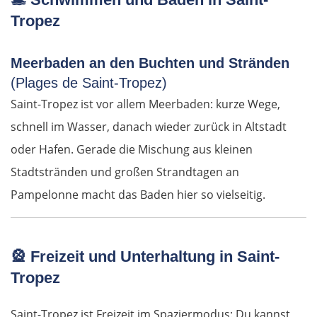
Tropez
Senftenberg
Meerbaden an den Buchten und Stränden
Dresden
(Plages de Saint-Tropez)
Saint-Tropez ist vor allem Meerbaden: kurze Wege,
Pirna
schnell im Wasser, danach wieder zurück in Altstadt
Sächsische Schweiz
oder Hafen. Gerade die Mischung aus kleinen
Stadtstränden und großen Strandtagen an
Tschechien
Pampelonne macht das Baden hier so vielseitig.
Ústí nad Labem
🎡
Freizeit und Unterhaltung in Saint-
Mělník
Tropez
Prag
Saint-Tropez ist Freizeit im Spaziermodus: Du kannst