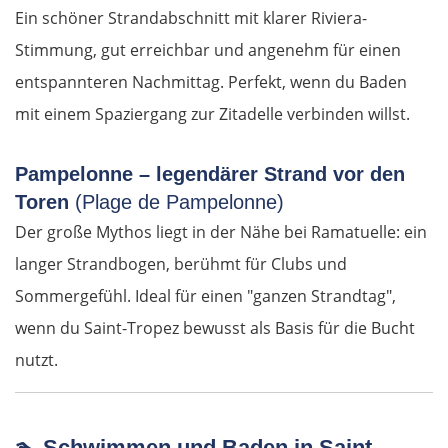
Posen
Ein schöner Strandabschnitt mit klarer Riviera-
Stimmung, gut erreichbar und angenehm für einen
Nowy Tomyśl
entspannteren Nachmittag. Perfekt, wenn du Baden
mit einem Spaziergang zur Zitadelle verbinden willst.
Schwiebus
Pampelonne – legendärer Strand vor den
Deutschland Ost
Toren
(Plage de Pampelonne)
Frankfurt (Oder)
Der große Mythos liegt in der Nähe bei Ramatuelle: ein
langer Strandbogen, berühmt für Clubs und
Fürstenwalde
Sommergefühl. Ideal für einen "ganzen Strandtag",
wenn du Saint-Tropez bewusst als Basis für die Bucht
Berlin
nutzt.
Lübben
Spreewald
🏊
Schwimmen und Baden in Saint-