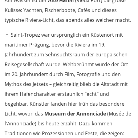
Am Wasser ist der
Alte Hafen
(Vieux Port) die große
Kulisse: Yachten, Fischerboote, Cafés und dieses
typische Riviera-Licht, das abends alles weicher macht.
📜
Saint-Tropez war ursprünglich ein Küstenort mit
maritimer Prägung, bevor die Riviera im 19.
Jahrhundert zum Sehnsuchtsraum der europäischen
Reisegesellschaft wurde. Weltberühmt wurde der Ort
im 20. Jahrhundert durch Film, Fotografie und den
Mythos des Jetsets – gleichzeitig blieb die Altstadt mit
ihrem Hafencharakter erstaunlich "echt" und
begehbar. Künstler fanden hier früh das besondere
Licht, wovon das
Museum der Annonciade
(Musée de
l'Annonciade) bis heute erzählt. Dazu kommen
Traditionen wie Prozessionen und Feste, die zeigen: