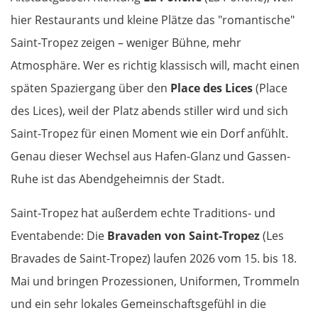
Jászberény
hier Restaurants und kleine Plätze das "romantische"
Saint-Tropez zeigen – weniger Bühne, mehr
Tiszafüred
Atmosphäre. Wer es richtig klassisch will, macht einen
Debrecen
späten Spaziergang über den
Place des Lices
(Place
des Lices), weil der Platz abends stiller wird und sich
Rumänien Ost
Saint-Tropez für einen Moment wie ein Dorf anfühlt.
Genau dieser Wechsel aus Hafen-Glanz und Gassen-
Oradea
Ruhe ist das Abendgeheimnis der Stadt.
Cluj-Napoca
Saint-Tropez hat außerdem echte Traditions- und
Eventabende: Die
Bravaden von Saint-Tropez
(Les
Târnăveni
Bravades de Saint-Tropez) laufen 2026 vom 15. bis 18.
Sibiu
Mai und bringen Prozessionen, Uniformen, Trommeln
und ein sehr lokales Gemeinschaftsgefühl in die
Râmnicu Vâlcea