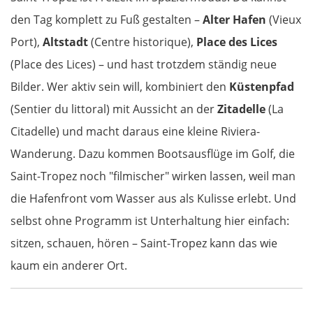
Beroun
den Tag komplett zu Fuß gestalten –
Alter Hafen
(Vieux
Port),
Altstadt
(Centre historique),
Place des Lices
Pilsen
(Place des Lices) – und hast trotzdem ständig neue
Bilder. Wer aktiv sein will, kombiniert den
Küstenpfad
Taus
(Sentier du littoral) mit Aussicht an der
Zitadelle
(La
Deutschland Süd
Citadelle) und macht daraus eine kleine Riviera-
Wanderung. Dazu kommen Bootsausflüge im Golf, die
Cham
Saint-Tropez noch "filmischer" wirken lassen, weil man
die Hafenfront vom Wasser aus als Kulisse erlebt. Und
Regensburg
selbst ohne Programm ist Unterhaltung hier einfach:
Ingolstadt
sitzen, schauen, hören – Saint-Tropez kann das wie
kaum ein anderer Ort.
Pfaffenhofen an der Ilm