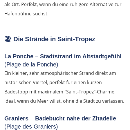
als Ort. Perfekt, wenn du eine ruhigere Alternative zur
Suwałki
Hafenbühne suchst.
Ełk
🏖️
Die Strände in Saint-Tropez
Łomża
La Ponche – Stadtstrand im Altstadtgefühl
Wyszków
(Plage de la Ponche)
Warschau
Ein kleiner, sehr atmosphärischer Strand direkt am
historischen Viertel, perfekt für einen kurzen
Żyrardów
Badestopp mit maximalem "Saint-Tropez"-Charme.
Ideal, wenn du Meer willst, ohne die Stadt zu verlassen.
Łódź
Graniers – Badebucht nahe der Zitadelle
Turek
(Plage des Graniers)