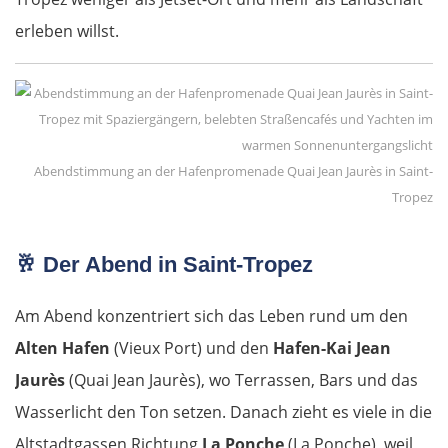
erleben willst.
Slowakei
Bratislava
Trnava
Abendstimmung an der Hafenpromenade Quai Jean Jaurès in Saint-
Nitra
Tropez
Nové Zámky
🥂
Der Abend in Saint-Tropez
Ungarn Nord
Am Abend konzentriert sich das Leben rund um den
Alten Hafen
(Vieux Port) und den
Hafen-Kai Jean
Esztergom
Jaurès
(Quai Jean Jaurès), wo Terrassen, Bars und das
Wasserlicht den Ton setzen. Danach zieht es viele in die
Budapest
Altstadtgassen Richtung
La Ponche
(La Ponche), weil