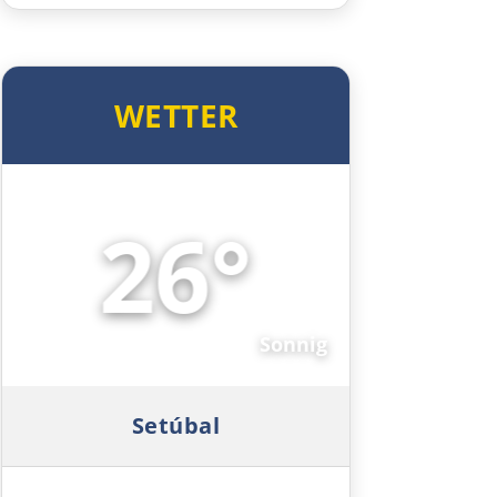
Madrid
WETTER
Guadalajara
Sacedón
26°
Molina de Aragón
☀️
Daroca
Sonnig
Saragossa
Tudela
Setúbal
Logroño