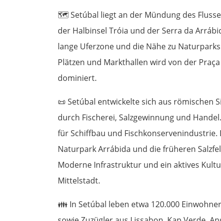
🗺️
Setúbal liegt an der Mündung des Flusse
der Halbinsel Tróia und der Serra da Arrábid
lange Uferzone und die Nähe zu Naturparks 
Plätzen und Markthallen wird von der Praça
dominiert.
📜
Setúbal entwickelte sich aus römischen S
durch Fischerei, Salzgewinnung und Handel
für Schiffbau und Fischkonservenindustrie.
Naturpark Arrábida und die früheren Salzfel
Moderne Infrastruktur und ein aktives Kul
Mittelstadt.
👪
In Setúbal leben etwa 120.000 Einwohner,
sowie Zuzügler aus Lissabon, Kap Verde, Ang