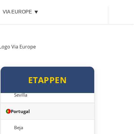
VIA EUROPE
Motril
Málaga
Marbella
Gibraltar
ETAPPEN
Jerez de la Frontera
Sevilla
Portugal
Beja