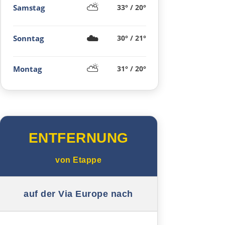
⛅
Samstag
33° / 20°
Vitoria-Gasteiz
☁️
Bilbao
Sonntag
30° / 21°
Donostia-San Sebastián
⛅
Montag
31° / 20°
Frankreich Nord
Biarritz
ENTFERNUNG
Dax
von
Etappe
Mont-de-Marsan
auf der Via Europe nach
Bordeaux