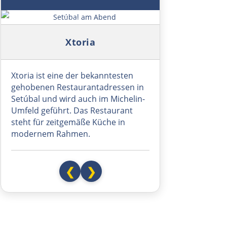
Mantes la Jolie
Symbolbild: Setúbal am Abend
Xtoria
Paris
Meaux
Xtoria ist eine der bekanntesten
gehobenen Restaurantadressen in
Château-Thierry
Setúbal und wird auch im Michelin-
Umfeld geführt. Das Restaurant
steht für zeitgemäße Küche in
Reims
modernem Rahmen.
Châlons en Champagne
❮
❯
Verdun
Metz