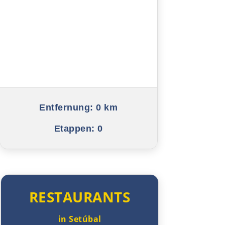
Royan
La Rochelle
La Roche-sur-Yon
Nantes
Rennes
Entfernung:
0 km
Etappen:
0
Avranches
Saint-Lô
Caen
RESTAURANTS
Rouen
in Setúbal