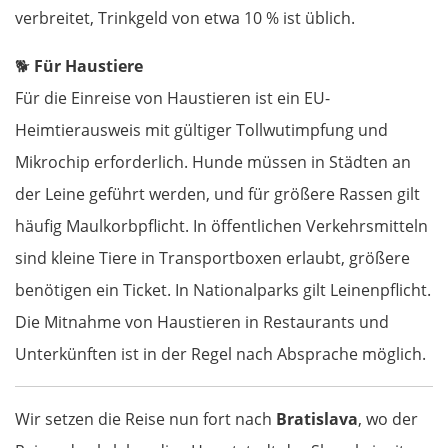
verbreitet, Trinkgeld von etwa 10 % ist üblich.
Pirna
🐕
Für Haustiere
Sächsische Schweiz
Für die Einreise von Haustieren ist ein EU-
Heimtierausweis mit gültiger Tollwutimpfung und
Tschechien
Mikrochip erforderlich. Hunde müssen in Städten an
Ústí nad Labem
der Leine geführt werden, und für größere Rassen gilt
häufig Maulkorbpflicht. In öffentlichen Verkehrsmitteln
Mělník
sind kleine Tiere in Transportboxen erlaubt, größere
benötigen ein Ticket. In Nationalparks gilt Leinenpflicht.
Prag
Die Mitnahme von Haustieren in Restaurants und
Beroun
Unterkünften ist in der Regel nach Absprache möglich.
Pilsen
Wir setzen die Reise nun fort nach
Bratislava
, wo der