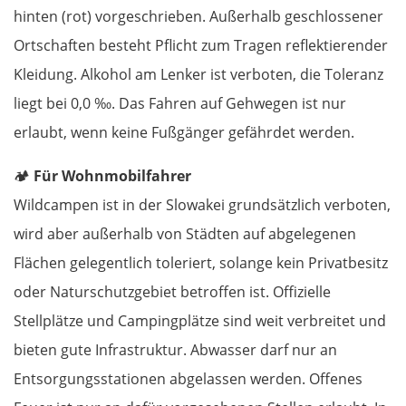
hinten (rot) vorgeschrieben. Außerhalb geschlossener
Łomża
Ortschaften besteht Pflicht zum Tragen reflektierender
Wyszków
Kleidung. Alkohol am Lenker ist verboten, die Toleranz
liegt bei 0,0 ‰. Das Fahren auf Gehwegen ist nur
Warschau
erlaubt, wenn keine Fußgänger gefährdet werden.
Żyrardów
🏕️
Für Wohnmobilfahrer
Wildcampen ist in der Slowakei grundsätzlich verboten,
Łódź
wird aber außerhalb von Städten auf abgelegenen
Turek
Flächen gelegentlich toleriert, solange kein Privatbesitz
oder Naturschutzgebiet betroffen ist. Offizielle
Posen
Stellplätze und Campingplätze sind weit verbreitet und
bieten gute Infrastruktur. Abwasser darf nur an
Nowy Tomyśl
Entsorgungsstationen abgelassen werden. Offenes
Schwiebus