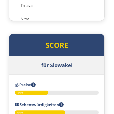
Trnava
Nitra
Nové Zámky
SCORE
Ungarn Nord
Esztergom
für Slowakei
Budapest
💰
Preise
i
Jászberény
4/10
Tiszafüred
🏰
Sehenswürdigkeiten
i
6/10
Debrecen