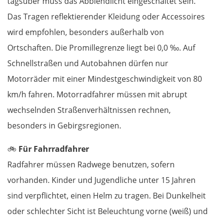
tagsüber muss das Abblendlicht eingeschaltet sein.
Das Tragen reflektierender Kleidung oder Accessoires
Litauen
wird empfohlen, besonders außerhalb von
Panevėžys
Ortschaften. Die Promillegrenze liegt bei 0,0 ‰. Auf
Schnellstraßen und Autobahnen dürfen nur
Ukmergė
Motorräder mit einer Mindestgeschwindigkeit von 80
km/h fahren. Motorradfahrer müssen mit abrupt
Vilnius
wechselnden Straßenverhältnissen rechnen,
Alytus
besonders in Gebirgsregionen.
🚲
Für Fahrradfahrer
Polen
Radfahrer müssen Radwege benutzen, sofern
Suwałki
vorhanden. Kinder und Jugendliche unter 15 Jahren
sind verpflichtet, einen Helm zu tragen. Bei Dunkelheit
Ełk
oder schlechter Sicht ist Beleuchtung vorne (weiß) und