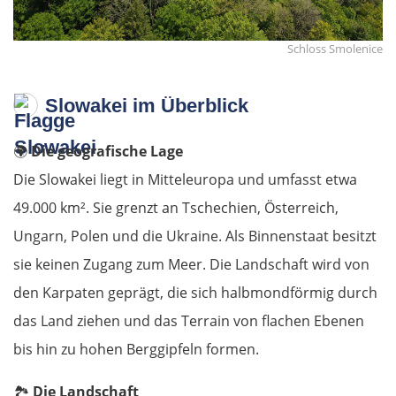
Fernsehturm Bratislava auf dem Kamzík-Hügel
Schloss Smolenice
Slowakei im Überblick
🌍
Die geografische Lage
Die Slowakei liegt in Mitteleuropa und umfasst etwa
49.000 km². Sie grenzt an Tschechien, Österreich,
Ungarn, Polen und die Ukraine. Als Binnenstaat besitzt
sie keinen Zugang zum Meer. Die Landschaft wird von
den Karpaten geprägt, die sich halbmondförmig durch
das Land ziehen und das Terrain von flachen Ebenen
bis hin zu hohen Berggipfeln formen.
🏞️
Die Landschaft