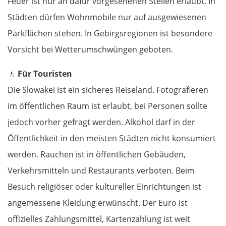
Feuer ist nur an dafür vorgesehenen Stellen erlaubt. In
Städten dürfen Wohnmobile nur auf ausgewiesenen
Deutschland Ost
Parkflächen stehen. In Gebirgsregionen ist besondere
Vorsicht bei Wetterumschwüngen geboten.
Frankfurt (Oder)
🚶
Für Touristen
Fürstenwalde
Die Slowakei ist ein sicheres Reiseland. Fotografieren
im öffentlichen Raum ist erlaubt, bei Personen sollte
Berlin
jedoch vorher gefragt werden. Alkohol darf in der
Lübben
Öffentlichkeit in den meisten Städten nicht konsumiert
werden. Rauchen ist in öffentlichen Gebäuden,
Spreewald
Verkehrsmitteln und Restaurants verboten. Beim
Besuch religiöser oder kultureller Einrichtungen ist
Senftenberg
angemessene Kleidung erwünscht. Der Euro ist
Dresden
offizielles Zahlungsmittel, Kartenzahlung ist weit