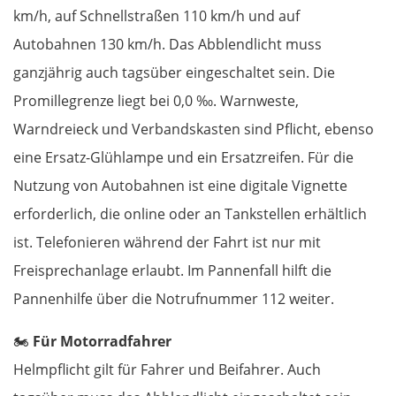
Estland
km/h, auf Schnellstraßen 110 km/h und auf
Autobahnen 130 km/h. Das Abblendlicht muss
Tallinn
ganzjährig auch tagsüber eingeschaltet sein. Die
Rapla
Promillegrenze liegt bei 0,0 ‰. Warnweste,
Warndreieck und Verbandskasten sind Pflicht, ebenso
Pärnu
eine Ersatz-Glühlampe und ein Ersatzreifen. Für die
Nutzung von Autobahnen ist eine digitale Vignette
Lettland
erforderlich, die online oder an Tankstellen erhältlich
ist. Telefonieren während der Fahrt ist nur mit
Salacgrīva
Freisprechanlage erlaubt. Im Pannenfall hilft die
Riga
Pannenhilfe über die Notrufnummer 112 weiter.
Jelgava
🏍️
Für Motorradfahrer
Helmpflicht gilt für Fahrer und Beifahrer. Auch
Bauska