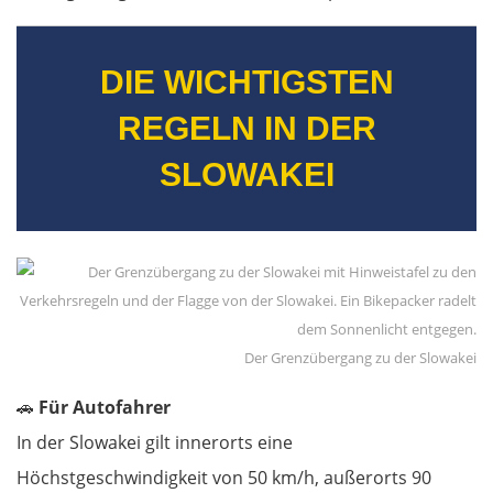
DIE WICHTIGSTEN
REGELN IN DER
SLOWAKEI
Der Grenzübergang zu der Slowakei
🚗
Für Autofahrer
OSTROUTE
In der Slowakei gilt innerorts eine
Höchstgeschwindigkeit von 50 km/h, außerorts 90