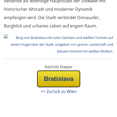
Reisende als lebendige Hauptstadt der Slowakei mit
Taus
historischer Altstadt und moderner Dynamik
Deutschland Süd
empfangen wird. Die Stadt verbindet Donauufer,
Burgblick und urbanes Leben auf engem Raum.
Cham
Regensburg
Ingolstadt
Nächste Etappe
Pfaffenhofen an der Ilm
Bratislava
München
<< Zurück zu Wien
Rosenheim
Österreich