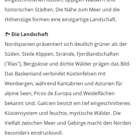
Frankfurt (Oder)
historischen Städten. Die Nähe zum Meer und die
Höhenzüge formen eine einzigartige Landschaft.
Fürstenwalde
🏞️
Die Landschaft
Berlin
Nordspanien präsentiert sich deutlich grüner als der
Süden. Steile Klippen, Strände, Fjordlandschaften
Lübben
("Rías"), Bergpässe und dichte Wälder prägen das Bild.
Spreewald
Das Baskenland verbindet Küstenfelsen mit
Weinbergen, während Kantabrien und Asturien für
Senftenberg
alpine Seen, Picos de Europa und Weideflächen
bekannt sind. Galicien besitzt ein tief eingeschnittenes
Dresden
Küstensystem und feuchte, mystische Wälder. Die
Pirna
Vielfalt zwischen Meer und Gebirge macht den Norden
besonders eindrucksvoll.
Sächsische Schweiz