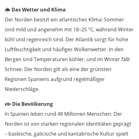
🌦️
Das Wetter und Klima
Tschechien
Der Norden besitzt ein atlantisches Klima: Sommer
sind mild und angenehm mit 18–25 °C, während Winter
Ústí nad Labem
kühl und regenreich sind. Der Atlantik sorgt für hohe
Luftfeuchtigkeit und häufiges Wolkenwetter. In den
Mělník
Bergen sind Temperaturen kühler, und im Winter fällt
Prag
Schnee. Der Norden gilt als eine der grünsten
Regionen Spaniens aufgrund regelmäßiger
Beroun
Niederschläge.
Pilsen
👪
Die Bevölkerung
In Spanien leben rund 48 Millionen Menschen. Der
Taus
Norden ist von starken regionalen Identitäten geprägt
Deutschland Süd
– baskische, galicische und kantabrische Kultur spielt