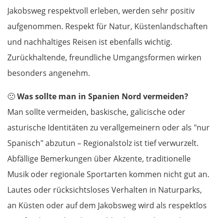
Jakobsweg respektvoll erleben, werden sehr positiv
Griechenland
aufgenommen. Respekt für Natur, Küstenlandschaften
und nachhaltiges Reisen ist ebenfalls wichtig.
Komotini
Zurückhaltende, freundliche Umgangsformen wirken
Xanthi
besonders angenehm.
Kavala
🙁
Was sollte man in Spanien Nord vermeiden?
Man sollte vermeiden, baskische, galicische oder
Asprovalta
asturische Identitäten zu verallgemeinern oder als "nur
Spanisch" abzutun – Regionalstolz ist tief verwurzelt.
Thessaloniki
Abfällige Bemerkungen über Akzente, traditionelle
Katerini
Musik oder regionale Sportarten kommen nicht gut an.
Lautes oder rücksichtsloses Verhalten in Naturparks,
Elassona
an Küsten oder auf dem Jakobsweg wird als respektlos