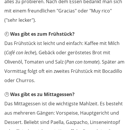
alles zu probieren. Nach dem Essen bedankt man sich
Târgu Jiu
mit einem freundlichen "Gracias" oder "Muy rico"
Petroșani
("sehr lecker").
Diemrich
🕘
Was gibt es zum Frühstück?
Das Frühstück ist leicht und einfach: Kaffee mit Milch
Lugosch
(
Café con leche
), Gebäck oder geröstetes Brot mit
Olivenöl, Tomaten und Salz (
Pan con tomate
). Später am
Timișoara
Vormittag folgt oft ein zweites Frühstück mit Bocadillo
Arad
oder Churros.
🕑
Was gibt es zu Mittagessen?
Ungarn Süd
Das Mittagessen ist die wichtigste Mahlzeit. Es besteht
Szeged
aus mehreren Gängen: Vorspeise, Hauptgericht und
Dessert. Beliebt sind Paella, Gazpacho, Linseneintopf
Baja