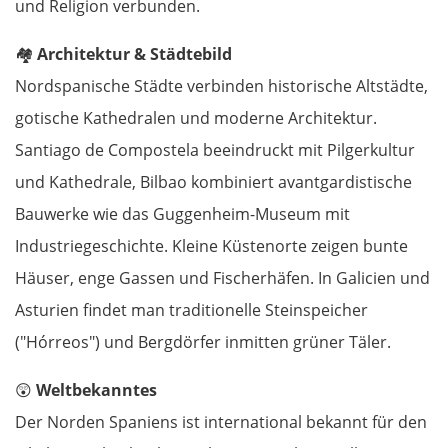
und Religion verbunden.
Oradea
🏘️
Architektur & Städtebild
Cluj-Napoca
Nordspanische Städte verbinden historische Altstädte,
gotische Kathedralen und moderne Architektur.
Târnăveni
Santiago de Compostela beeindruckt mit Pilgerkultur
und Kathedrale, Bilbao kombiniert avantgardistische
Sibiu
Bauwerke wie das Guggenheim-Museum mit
Râmnicu Vâlcea
Industriegeschichte. Kleine Küstenorte zeigen bunte
Häuser, enge Gassen und Fischerhäfen. In Galicien und
Pitești
Asturien findet man traditionelle Steinspeicher
("Hórreos") und Bergdörfer inmitten grüner Täler.
Bukarest
😲
Weltbekanntes
Bulgarien Ost
Der Norden Spaniens ist international bekannt für den