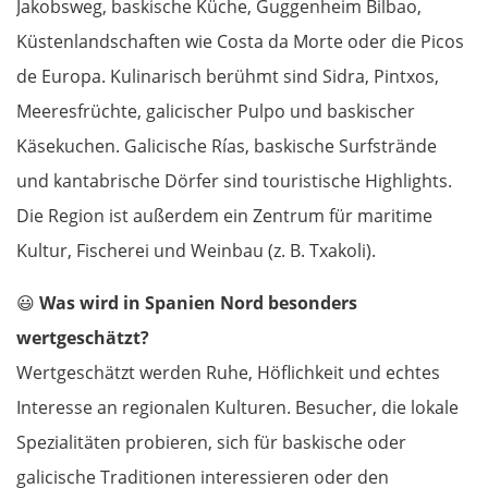
Ruse
Jakobsweg, baskische Küche, Guggenheim Bilbao,
Küstenlandschaften wie Costa da Morte oder die Picos
Rasgrad
de Europa. Kulinarisch berühmt sind Sidra, Pintxos,
Meeresfrüchte, galicischer Pulpo und baskischer
Schumen
Käsekuchen. Galicische Rías, baskische Surfstrände
Warna
und kantabrische Dörfer sind touristische Highlights.
Die Region ist außerdem ein Zentrum für maritime
Nessebar
Kultur, Fischerei und Weinbau (z. B. Txakoli).
Burgas
😃
Was wird in Spanien Nord besonders
wertgeschätzt?
Elchowo
Wertgeschätzt werden Ruhe, Höflichkeit und echtes
Interesse an regionalen Kulturen. Besucher, die lokale
Chaskowo
Spezialitäten probieren, sich für baskische oder
Kardschali
galicische Traditionen interessieren oder den