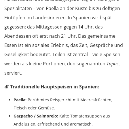
Spezialitäten – von Paella an der Küste bis zu deftigen
Patras
Eintöpfen im Landesinneren. In Spanien wird spät
gegessen: das Mittagessen gegen 14 Uhr, das
Mesolongi
Abendessen oft erst nach 21 Uhr. Das gemeinsame
Arta
Essen ist ein soziales Erlebnis, das Zeit, Gespräche und
Geselligkeit bedeutet. Teilen ist zentral – viele Speisen
Ioannina
werden als kleine Portionen, den sogenannten
Tapas
,
serviert.
Argos Orestiko
🍝
Traditionelle Hauptspeisen in Spanien:
Edessa
Paella:
Berühmtes Reisgericht mit Meeresfrüchten,
Giannitsa
Fleisch oder Gemüse.
Gazpacho / Salmorejo:
Kalte Tomatensuppen aus
Polykastro
Andalusien, erfrischend und aromatisch.