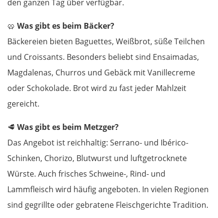
den ganzen Tag über verfügbar.
Ljubljana
🥨
Was gibt es beim Bäcker?
Italien
Bäckereien bieten Baguettes, Weißbrot, süße Teilchen
und Croissants. Besonders beliebt sind Ensaimadas,
Triest
Magdalenas, Churros und Gebäck mit Vanillecreme
oder Schokolade. Brot wird zu fast jeder Mahlzeit
Venedig
gereicht.
Padua
🥩
Was gibt es beim Metzger?
Ferrara
Das Angebot ist reichhaltig: Serrano- und Ibérico-
Schinken, Chorizo, Blutwurst und luftgetrocknete
Bologna
Würste. Auch frisches Schweine-, Rind- und
Lammfleisch wird häufig angeboten. In vielen Regionen
Forlì
sind gegrillte oder gebratene Fleischgerichte Tradition.
Rimini