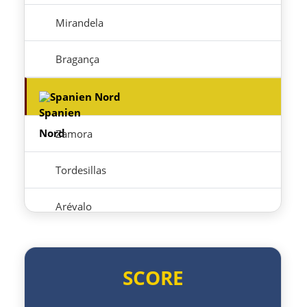
Mirandela
Bragança
Spanien Nord
Zamora
Tordesillas
Arévalo
Guadarrama
SCORE
Madrid