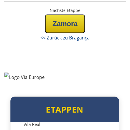
WESTROUTE
Nächste Etappe
Lissabon
Zamora
Mafra
<< Zurück zu Bragança
Peniche
Nazaré
Figueira da Foz
Porto
ETAPPEN
Amarante
Vila Real