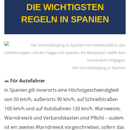
DIE WICHTIGSTEN
Neapel
REGELN IN SPANIEN
Gaeta
Rom
Terni
Der Grenzübergang zu Spanien
Foligno
🚗
Für Autofahrer
Perugia
In Spanien gilt innerorts eine Höchstgeschwindigkeit
von 50 km/h, außerorts 90 km/h, auf Schnellstraßen
Arezzo
100 km/h und auf Autobahnen 120 km/h. Warnweste,
Florenz
Warndreieck und Verbandskasten sind Pflicht – zudem
ist ein zweites Warndreieck vorgeschrieben, sofern das