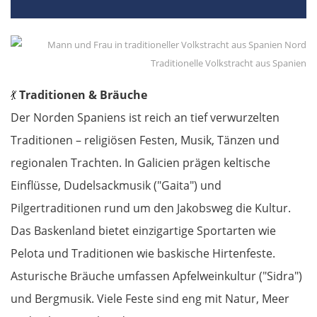
Nové Zámky
Traditionelle Volkstracht aus Spanien
Ungarn Nord
💃
Traditionen & Bräuche
Esztergom
Der Norden Spaniens ist reich an tief verwurzelten
Traditionen – religiösen Festen, Musik, Tänzen und
Budapest
regionalen Trachten. In Galicien prägen keltische
Jászberény
Einflüsse, Dudelsackmusik ("Gaita") und
Pilgertraditionen rund um den Jakobsweg die Kultur.
Tiszafüred
Das Baskenland bietet einzigartige Sportarten wie
Pelota und Traditionen wie baskische Hirtenfeste.
Debrecen
Asturische Bräuche umfassen Apfelweinkultur ("Sidra")
Rumänien Ost
und Bergmusik. Viele Feste sind eng mit Natur, Meer