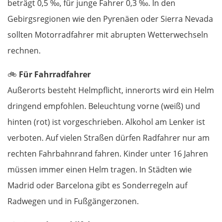
beträgt 0,5 ‰, für junge Fahrer 0,3 ‰. In den
Cannes
Gebirgsregionen wie den Pyrenäen oder Sierra Nevada
sollten Motorradfahrer mit abrupten Wetterwechseln
Saint-Tropez
rechnen.
Toulon
🚲
Für Fahrradfahrer
Außerorts besteht Helmpflicht, innerorts wird ein Helm
Marseille
dringend empfohlen. Beleuchtung vorne (weiß) und
hinten (rot) ist vorgeschrieben. Alkohol am Lenker ist
Avignon
verboten. Auf vielen Straßen dürfen Radfahrer nur am
Nîmes
rechten Fahrbahnrand fahren. Kinder unter 16 Jahren
müssen immer einen Helm tragen. In Städten wie
Montpellier
Madrid oder Barcelona gibt es Sonderregeln auf
Radwegen und in Fußgängerzonen.
Béziers