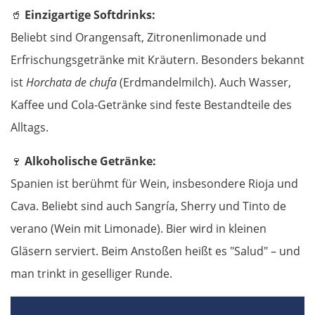
🥤
Einzigartige Softdrinks:
Pesaro
Beliebt sind Orangensaft, Zitronenlimonade und
Erfrischungsgetränke mit Kräutern. Besonders bekannt
Ancona
ist
Horchata de chufa
(Erdmandelmilch). Auch Wasser,
Kaffee und Cola-Getränke sind feste Bestandteile des
Pescara
Alltags.
Termoli
🍷
Alkoholische Getränke:
Spanien ist berühmt für Wein, insbesondere Rioja und
Vieste
Cava. Beliebt sind auch Sangría, Sherry und Tinto de
Foggia
verano (Wein mit Limonade). Bier wird in kleinen
Gläsern serviert. Beim Anstoßen heißt es "Salud" – und
Salerno
man trinkt in geselliger Runde.
Pompeji