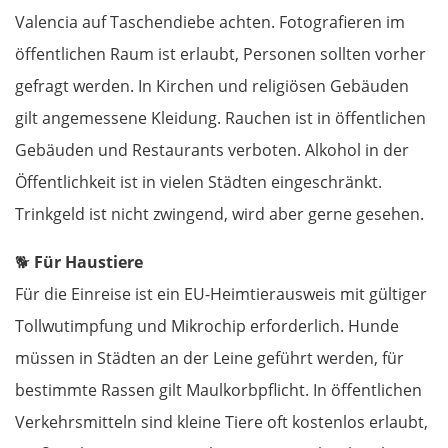
Valencia auf Taschendiebe achten. Fotografieren im
Castelló de la Plana
öffentlichen Raum ist erlaubt, Personen sollten vorher
gefragt werden. In Kirchen und religiösen Gebäuden
Valencia
gilt angemessene Kleidung. Rauchen ist in öffentlichen
Gebäuden und Restaurants verboten. Alkohol in der
Dénia
Öffentlichkeit ist in vielen Städten eingeschränkt.
Alicante
Trinkgeld ist nicht zwingend, wird aber gerne gesehen.
Murcia
🐕
Für Haustiere
Für die Einreise ist ein EU-Heimtierausweis mit gültiger
Águilas
Tollwutimpfung und Mikrochip erforderlich. Hunde
müssen in Städten an der Leine geführt werden, für
Almería
bestimmte Rassen gilt Maulkorbpflicht. In öffentlichen
Motril
Verkehrsmitteln sind kleine Tiere oft kostenlos erlaubt,