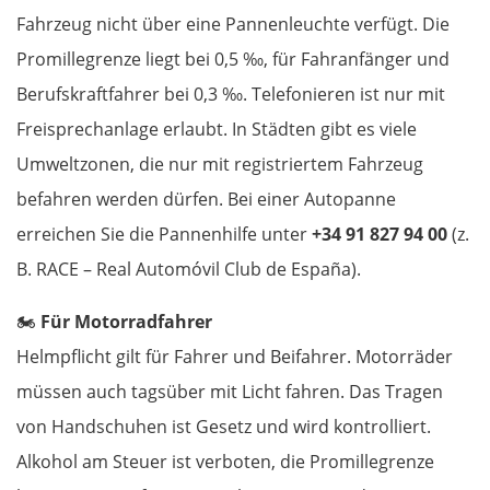
Pisa
Fahrzeug nicht über eine Pannenleuchte verfügt. Die
Promillegrenze liegt bei 0,5 ‰, für Fahranfänger und
La Spezia
Berufskraftfahrer bei 0,3 ‰. Telefonieren ist nur mit
Cinque Terre
Freisprechanlage erlaubt. In Städten gibt es viele
Umweltzonen, die nur mit registriertem Fahrzeug
Genua
befahren werden dürfen. Bei einer Autopanne
erreichen Sie die Pannenhilfe unter
+34 91 827 94 00
(z.
Savona
B. RACE – Real Automóvil Club de España).
Albenga
🏍️
Für Motorradfahrer
Frankreich Süd
Helmpflicht gilt für Fahrer und Beifahrer. Motorräder
müssen auch tagsüber mit Licht fahren. Das Tragen
Monaco
von Handschuhen ist Gesetz und wird kontrolliert.
Alkohol am Steuer ist verboten, die Promillegrenze
Nizza