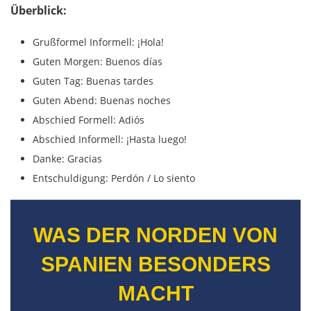
Vöcklabruck
Überblick:
Grußformel Informell: ¡Hola!
Linz
Guten Morgen: Buenos días
Guten Tag: Buenas tardes
Amstetten
Guten Abend: Buenas noches
St. Pölten
Abschied Formell: Adiós
Abschied Informell: ¡Hasta luego!
Wien
Danke: Gracias
Entschuldigung: Perdón / Lo siento
Slowakei
WAS DER NORDEN VON
Bratislava
SPANIEN BESONDERS
Trnava
MACHT
Nitra