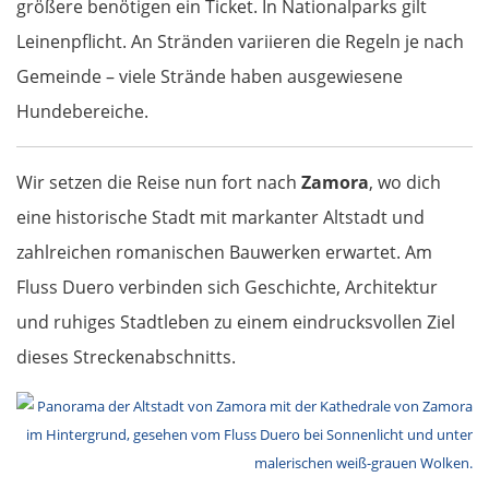
größere benötigen ein Ticket. In Nationalparks gilt
Málaga
Leinenpflicht. An Stränden variieren die Regeln je nach
Gemeinde – viele Strände haben ausgewiesene
Marbella
Hundebereiche.
Gibraltar
Wir setzen die Reise nun fort nach
Zamora
, wo dich
Jerez de la Frontera
eine historische Stadt mit markanter Altstadt und
zahlreichen romanischen Bauwerken erwartet. Am
Sevilla
Fluss Duero verbinden sich Geschichte, Architektur
Portugal
und ruhiges Stadtleben zu einem eindrucksvollen Ziel
dieses Streckenabschnitts.
Beja
Setúbal