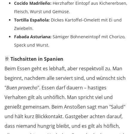
Cocido Madrileño:
Herzhafter Eintopf aus Kichererbsen,
Bulgarien West
Fleisch, Wurst und Gemüse.
Tortilla Española:
Dickes Kartoffel-Omelett mit Ei und
Petritsch
Zwiebeln.
Fabada Asturiana:
Sämiger Bohneneintopf mit Chorizo,
Blagoewgrad
Speck und Wurst.
Sofia
🥂
Tischsitten in Spanien
Beim Essen geht es lebhaft, aber respektvoll zu. Man
Montana
beginnt, nachdem alle serviert sind, und wünscht sich
Widin
"
Buen provecho
". Essen darf dauern – hastiges
Verhalten gilt als unhöflich. Man spricht viel und
Rumänien West
genießt gemeinsam. Beim Anstoßen sagt man "Salud"
und hält kurz Blickkontakt. Gastgeber achten darauf,
Craiova
dass niemand hungrig bleibt, und es gilt als höflich,