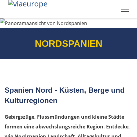
Panevėžys
Ukmergė
Vilnius
NORDSPANIEN
Alytus
Polen
Suwałki
Spanien Nord - Küsten, Berge und
Kulturregionen
Ełk
Gebirgszüge, Flussmündungen und kleine Städte
Łomża
formen eine abwechslungsreiche Region. Entdecke,
Wyszków
wie Nordspanien Landschaft, Alltagskultur und