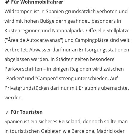
🏕️
Für Wohnmobilfahrer
Carcassonne
Wildcampen ist in Spanien grundsätzlich verboten und
Ax-les-Thermes
wird mit hohen Bußgeldern geahndet, besonders in
Küstenregionen und Nationalparks. Offizielle Stellplätze
Andorra la Vella
("Área de Autocaravanas") und Campingplätze sind weit
verbreitet. Abwasser darf nur an Entsorgungsstationen
Spanien Süd
abgelassen werden. In Städten gelten besondere
Solsona
Parkvorschriften – in einigen Regionen wird zwischen
"Parken" und "Campen" streng unterschieden. Auf
Manresa
Privatgrundstücken darf nur mit Erlaubnis übernachtet
werden.
Barcelona
🚶
Für Touristen
Reus
Spanien ist ein sicheres Reiseland, dennoch sollte man
in touristischen Gebieten wie Barcelona, Madrid oder
Amposta