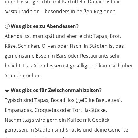
oder Fleischgerichte mit Kartoffeln. Danach ist die
Siesta
Tradition – besonders in heißen Regionen.
Mohács
🕖
Was gibt es zu Abendessen?
Kroatien
Abends isst man spät und eher leicht: Tapas, Brot,
Osijek
Käse, Schinken, Oliven oder Fisch. In Städten ist das
gemeinsame Essen in Bars oder Restaurants sehr
Virovitica
beliebt. Das Abendessen ist gesellig und kann sich über
Stunden ziehen.
Varaždin
🥪
Was gibt es für Zwischenmahlzeiten?
Zagreb
Typisch sind Tapas, Bocadillos (gefüllte Baguettes),
Empanadas, Croquetas oder Tortilla-Stücke.
Slowenien
Nachmittags wird gern ein Kaffee mit Gebäck
Novo mesto
genossen. In Städten sind Snacks und kleine Gerichte