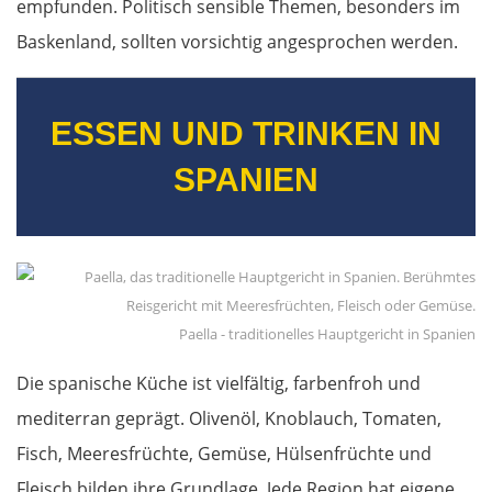
empfunden. Politisch sensible Themen, besonders im
Kalambaka
Baskenland, sollten vorsichtig angesprochen werden.
Meteora-Klöster
ESSEN UND TRINKEN IN
Karditsa
SPANIEN
Lamia
Livanates
Chalkida
Paella - traditionelles Hauptgericht in Spanien
SÜDROUTE
Die spanische Küche ist vielfältig, farbenfroh und
mediterran geprägt. Olivenöl, Knoblauch, Tomaten,
Athen
Fisch, Meeresfrüchte, Gemüse, Hülsenfrüchte und
Korinth
Fleisch bilden ihre Grundlage. Jede Region hat eigene