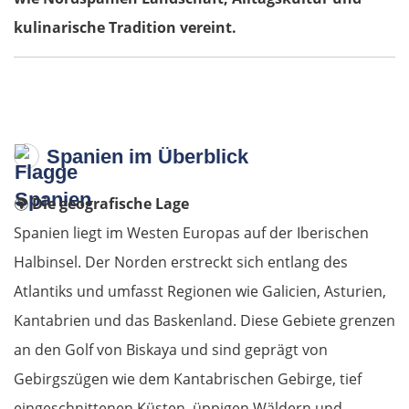
kulinarische Tradition vereint.
Warschau
Żyrardów
Łódź
Spanien im Überblick
Turek
🌍
Die geografische Lage
Spanien liegt im Westen Europas auf der Iberischen
Posen
Halbinsel. Der Norden erstreckt sich entlang des
Nowy Tomyśl
Atlantiks und umfasst Regionen wie Galicien, Asturien,
Kantabrien und das Baskenland. Diese Gebiete grenzen
Schwiebus
an den Golf von Biskaya und sind geprägt von
Gebirgszügen wie dem Kantabrischen Gebirge, tief
Deutschland Ost
eingeschnittenen Küsten, üppigen Wäldern und