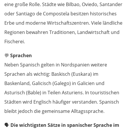
eine große Rolle. Städte wie Bilbao, Oviedo, Santander
Cham
oder Santiago de Compostela besitzen historisches
Erbe und moderne Wirtschaftszentren. Viele ländliche
Regensburg
Regionen bewahren Traditionen, Landwirtschaft und
Ingolstadt
Fischerei.
💬
Sprachen
Pfaffenhofen an der Ilm
Neben Spanisch gelten in Nordspanien weitere
München
Sprachen als wichtig: Baskisch (Euskara) im
Baskenland, Galicisch (Galego) in Galicien und
Rosenheim
Asturisch (Bable) in Teilen Asturiens. In touristischen
Städten wird Englisch häufiger verstanden. Spanisch
Österreich
bleibt jedoch die gemeinsame Alltagssprache.
Salzburg
🗣️
Die wichtigsten Sätze in spanischer Sprache im