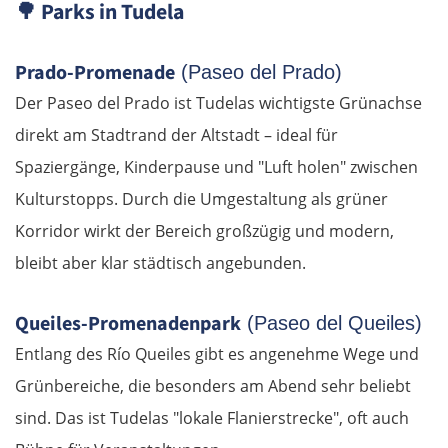
🌳
Parks in Tudela
Posen
Nowy Tomyśl
Prado-Promenade
(Paseo del Prado)
Der Paseo del Prado ist Tudelas wichtigste Grünachse
Schwiebus
direkt am Stadtrand der Altstadt – ideal für
Spaziergänge, Kinderpause und "Luft holen" zwischen
Deutschland Ost
Kulturstopps. Durch die Umgestaltung als grüner
Frankfurt (Oder)
Korridor wirkt der Bereich großzügig und modern,
bleibt aber klar städtisch angebunden.
Fürstenwalde
Queiles-Promenadenpark
(Paseo del Queiles)
Berlin
Entlang des Río Queiles gibt es angenehme Wege und
Grünbereiche, die besonders am Abend sehr beliebt
Lübben
sind. Das ist Tudelas "lokale Flanierstrecke", oft auch
Spreewald