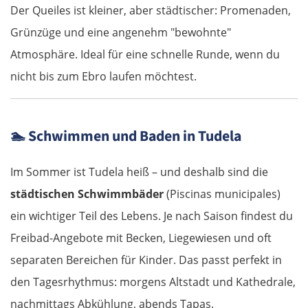
Der Queiles ist kleiner, aber städtischer: Promenaden,
Beroun
Grünzüge und eine angenehm "bewohnte"
Pilsen
Atmosphäre. Ideal für eine schnelle Runde, wenn du
nicht bis zum Ebro laufen möchtest.
Taus
Deutschland Süd
🏊
Schwimmen und Baden in Tudela
Cham
Im Sommer ist Tudela heiß – und deshalb sind die
städtischen Schwimmbäder
(Piscinas municipales)
Regensburg
ein wichtiger Teil des Lebens. Je nach Saison findest du
Ingolstadt
Freibad-Angebote mit Becken, Liegewiesen und oft
separaten Bereichen für Kinder. Das passt perfekt in
Pfaffenhofen an der Ilm
den Tagesrhythmus: morgens Altstadt und Kathedrale,
nachmittags Abkühlung, abends Tapas.