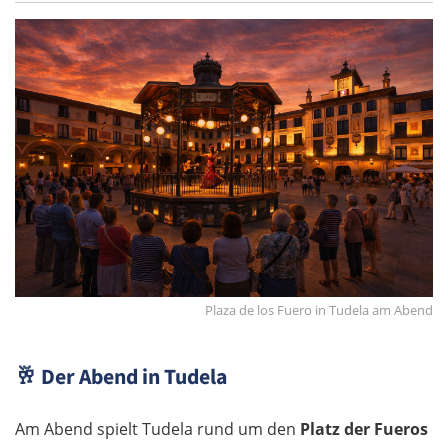
Burgas
Elchowo
Chaskowo
Kardschali
Griechenland
Komotini
Plaza de los Fuero in Tudela am Abend
Xanthi
🥂
Der Abend in Tudela
Kavala
Am Abend spielt Tudela rund um den
Platz der Fueros