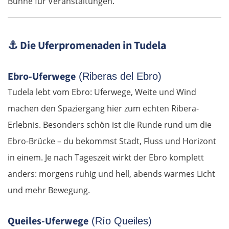
Bühne für Veranstaltungen.
Senftenberg
⚓
Die Uferpromenaden in Tudela
Dresden
Ebro-Uferwege
(Riberas del Ebro)
Pirna
Tudela lebt vom Ebro: Uferwege, Weite und Wind
Sächsische Schweiz
machen den Spaziergang hier zum echten Ribera-
Erlebnis. Besonders schön ist die Runde rund um die
Tschechien
Ebro-Brücke – du bekommst Stadt, Fluss und Horizont
in einem. Je nach Tageszeit wirkt der Ebro komplett
Ústí nad Labem
anders: morgens ruhig und hell, abends warmes Licht
Mělník
und mehr Bewegung.
Prag
Queiles-Uferwege
(Río Queiles)