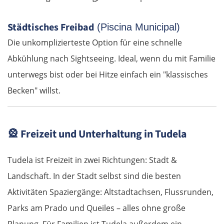
München
Städtisches Freibad
(Piscina Municipal)
Rosenheim
Die unkomplizierteste Option für eine schnelle
Österreich
Abkühlung nach Sightseeing. Ideal, wenn du mit Familie
unterwegs bist oder bei Hitze einfach ein "klassisches
Salzburg
Becken" willst.
Vöcklabruck
🎡
Freizeit und Unterhaltung in Tudela
Linz
Tudela ist Freizeit in zwei Richtungen: Stadt &
Amstetten
Landschaft. In der Stadt selbst sind die besten
St. Pölten
Aktivitäten Spaziergänge: Altstadtachsen, Flussrunden,
Parks am Prado und Queiles – alles ohne große
Wien
Planung. Für Familien ist Tudela außerdem ein