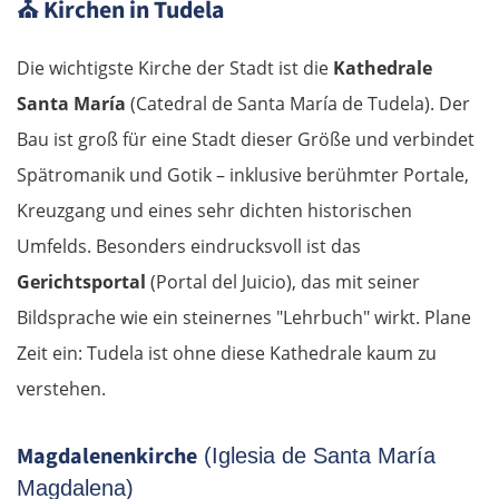
Riga
⛪
Kirchen in Tudela
Jelgava
Die wichtigste Kirche der Stadt ist die
Kathedrale
Santa María
(Catedral de Santa María de Tudela). Der
Bauska
Bau ist groß für eine Stadt dieser Größe und verbindet
Spätromanik und Gotik – inklusive berühmter Portale,
Litauen
Kreuzgang und eines sehr dichten historischen
Panevėžys
Umfelds. Besonders eindrucksvoll ist das
Gerichtsportal
(Portal del Juicio), das mit seiner
Ukmergė
Bildsprache wie ein steinernes "Lehrbuch" wirkt. Plane
Zeit ein: Tudela ist ohne diese Kathedrale kaum zu
Vilnius
verstehen.
Alytus
Magdalenenkirche
(Iglesia de Santa María
Polen
Magdalena)