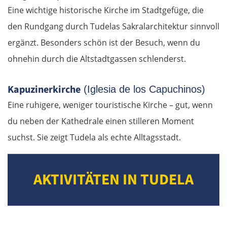
Eine wichtige historische Kirche im Stadtgefüge, die
Suwałki
den Rundgang durch Tudelas Sakralarchitektur sinnvoll
ergänzt. Besonders schön ist der Besuch, wenn du
Ełk
ohnehin durch die Altstadtgassen schlenderst.
Łomża
Kapuzinerkirche
(Iglesia de los Capuchinos)
Wyszków
Eine ruhigere, weniger touristische Kirche – gut, wenn
du neben der Kathedrale einen stilleren Moment
Warschau
suchst. Sie zeigt Tudela als echte Alltagsstadt.
Żyrardów
AKTIVITÄTEN IN TUDELA
Łódź
Turek