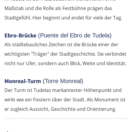
Maßstab und die Rolle als Festbühne prägen das
Stadtgefühl. Hier beginnt und endet für viele der Tag.
OSTROUTE
Ebro-Brücke
(Puente del Ebro de Tudela)
Estland
Als städtebauliches Zeichen ist die Brücke einer der
Tallinn
wichtigsten "Träger" der Stadtgeschichte. Sie verbindet
nicht nur Ufer, sondern auch Blick, Weite und Identität.
Rapla
Monreal-Turm
(Torre Monreal)
Pärnu
Der Turm ist Tudelas markantester Höhenpunkt und
wirkt wie ein Fixstern über der Stadt. Als Monument ist
Lettland
er zugleich Aussicht, Geschichte und Orientierung.
Salacgrīva