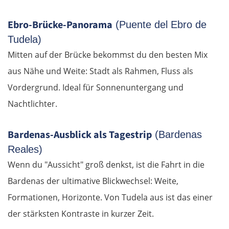
Ebro-Brücke-Panorama
(Puente del Ebro de
Pitești
Tudela)
Bukarest
Mitten auf der Brücke bekommst du den besten Mix
aus Nähe und Weite: Stadt als Rahmen, Fluss als
Bulgarien Ost
Vordergrund. Ideal für Sonnenuntergang und
Nachtlichter.
Ruse
Bardenas-Ausblick als Tagestrip
(Bardenas
Rasgrad
Reales)
Schumen
Wenn du "Aussicht" groß denkst, ist die Fahrt in die
Bardenas der ultimative Blickwechsel: Weite,
Warna
Formationen, Horizonte. Von Tudela aus ist das einer
der stärksten Kontraste in kurzer Zeit.
Nessebar