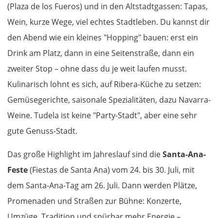
Asprovalta
(Plaza de los Fueros) und in den Altstadtgassen: Tapas,
Wein, kurze Wege, viel echtes Stadtleben. Du kannst dir
Thessaloniki
den Abend wie ein kleines "Hopping" bauen: erst ein
Drink am Platz, dann in eine Seitenstraße, dann ein
Katerini
zweiter Stop – ohne dass du je weit laufen musst.
Elassona
Kulinarisch lohnt es sich, auf Ribera-Küche zu setzen:
Gemüsegerichte, saisonale Spezialitäten, dazu Navarra-
Kalambaka
Weine. Tudela ist keine "Party-Stadt", aber eine sehr
gute Genuss-Stadt.
Meteora-Klöster
Das große Highlight im Jahreslauf sind die
Santa-Ana-
Karditsa
Feste
(Fiestas de Santa Ana) vom 24. bis 30. Juli, mit
Lamia
dem Santa-Ana-Tag am 26. Juli. Dann werden Plätze,
Promenaden und Straßen zur Bühne: Konzerte,
Livanates
Umzüge, Tradition und spürbar mehr Energie –