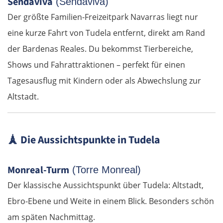
Sendaviva
(Sendaviva)
Jászberény
Der größte Familien-Freizeitpark Navarras liegt nur
eine kurze Fahrt von Tudela entfernt, direkt am Rand
Tiszafüred
der Bardenas Reales. Du bekommst Tierbereiche,
Debrecen
Shows und Fahrattraktionen – perfekt für einen
Tagesausflug mit Kindern oder als Abwechslung zur
Rumänien Ost
Altstadt.
Oradea
🗼
Die Aussichtspunkte in Tudela
Cluj-Napoca
Târnăveni
Monreal-Turm
(Torre Monreal)
Der klassische Aussichtspunkt über Tudela: Altstadt,
Sibiu
Ebro-Ebene und Weite in einem Blick. Besonders schön
am späten Nachmittag.
Râmnicu Vâlcea