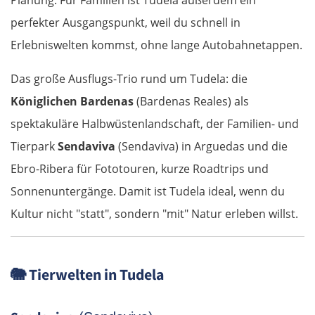
perfekter Ausgangspunkt, weil du schnell in
Slowakei
Erlebniswelten kommst, ohne lange Autobahnetappen.
Bratislava
Das große Ausflugs-Trio rund um Tudela: die
Königlichen Bardenas
(Bardenas Reales) als
Trnava
spektakuläre Halbwüstenlandschaft, der Familien- und
Nitra
Tierpark
Sendaviva
(Sendaviva) in Arguedas und die
Ebro-Ribera für Fototouren, kurze Roadtrips und
Nové Zámky
Sonnenuntergänge. Damit ist Tudela ideal, wenn du
Kultur nicht "statt", sondern "mit" Natur erleben willst.
Ungarn Nord
Esztergom
🐘
Tierwelten in Tudela
Budapest