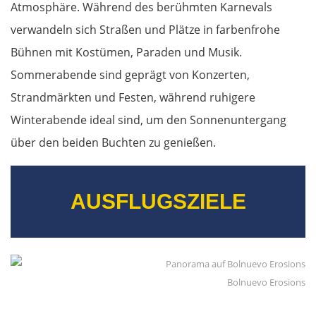
Atmosphäre. Während des berühmten Karnevals
Nessebar
verwandeln sich Straßen und Plätze in farbenfrohe
Bühnen mit Kostümen, Paraden und Musik.
Burgas
Sommerabende sind geprägt von Konzerten,
Elchowo
Strandmärkten und Festen, während ruhigere
Winterabende ideal sind, um den Sonnenuntergang
Chaskowo
über den beiden Buchten zu genießen.
Kardschali
AUSFLUGSZIELE
Griechenland
Komotini
Xanthi
Bolnuevo Erosions