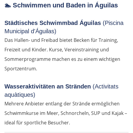
🏊
Schwimmen und Baden in Águilas
München
Städtisches Schwimmbad Águilas
(Piscina
Municipal d'Águilas)
Rosenheim
Das Hallen- und Freibad bietet Becken für Training,
Österreich
Freizeit und Kinder. Kurse, Vereinstraining und
Sommerprogramme machen es zu einem wichtigen
Salzburg
Sportzentrum.
Vöcklabruck
Wasseraktivitäten an Stränden
(Activitats
aquàtiques)
Linz
Mehrere Anbieter entlang der Strände ermöglichen
Amstetten
Schwimmkurse im Meer, Schnorcheln, SUP und Kajak –
ideal für sportliche Besucher.
St. Pölten