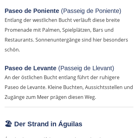
Paseo de Poniente
(Passeig de Poniente)
Spreewald
Entlang der westlichen Bucht verläuft diese breite
Senftenberg
Promenade mit Palmen, Spielplätzen, Bars und
Restaurants. Sonnenuntergänge sind hier besonders
Dresden
schön.
Pirna
Paseo de Levante
(Passeig de Llevant)
An der östlichen Bucht entlang führt der ruhigere
Sächsische Schweiz
Paseo de Levante. Kleine Buchten, Aussichtsstellen und
Tschechien
Zugänge zum Meer prägen diesen Weg.
Ústí nad Labem
🏖️
Der Strand in Águilas
Mělník