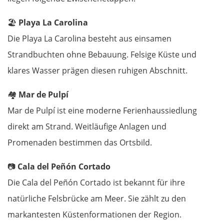
Padua
🏖️
Playa La Carolina
Die Playa La Carolina besteht aus einsamen
Ferrara
Strandbuchten ohne Bebauung. Felsige Küste und
klares Wasser prägen diesen ruhigen Abschnitt.
Bologna
🏘️
Mar de Pulpí
Forlì
Mar de Pulpí ist eine moderne Ferienhaussiedlung
direkt am Strand. Weitläufige Anlagen und
Rimini
Promenaden bestimmen das Ortsbild.
Pesaro
📷
Cala del Peñón Cortado
Ancona
Die Cala del Peñón Cortado ist bekannt für ihre
natürliche Felsbrücke am Meer. Sie zählt zu den
Pescara
markantesten Küstenformationen der Region.