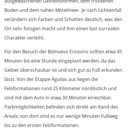
ausgewaschenen Gesteinsformen, dem trockenen
Livanates
Boden und dem nahen Mittelmeer. Je nach Lichteinfall
verändern sich Farben und Schatten deutlich, was den
Chalkida
Ort sehr fotogen macht und ihm einen fast surrealen
Charakter verleiht.
SÜDROUTE
Für den Besuch der Bolnuevo Erosions sollten etwa 45
Athen
Minuten bis eine Stunde eingeplant werden, da das
Gebiet überschaubar ist und sich gut zu Fuß erkunden
Korinth
lässt. Von der Etappe Águilas aus liegen die
Patras
Felsformationen rund 25 Kilometer nordöstlich und
sind mit dem Auto in etwa 30 Minuten erreichbar.
Mesolongi
Parkmöglichkeiten befinden sich direkt am Rand des
Areals; von dort sind es nur wenige Minuten Fußweg
Arta
bis zu den ersten Felsformationen.