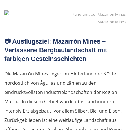
Ioannina
Argos Orestiko
Mazarrón Mines
Edessa
📷
Ausflugsziel: Mazarrón Mines –
Verlassene Bergbaulandschaft mit
Giannitsa
farbigen Gesteinsschichten
Polykastro
Die Mazarrón Mines liegen im Hinterland der Küste
Bulgarien West
nordöstlich von Águilas und zählen zu den
eindrucksvollsten Industrie­landschaften der Region
Petritsch
Murcia. In diesem Gebiet wurde über Jahrhunderte
intensiv Erz abgebaut, vor allem Silber, Blei und Eisen.
Blagoewgrad
Zurückgeblieben ist eine weitläufige Landschaft aus
Sofia
offenen Schächten, Stollen, Abraumhalden und Ruinen