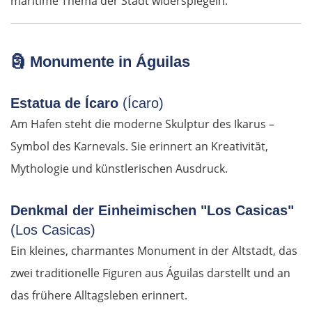
maritime Thema der Stadt widerspiegeln.
🗿
Monumente in Águilas
OSTROUTE
Estatua de Ícaro
(Ícaro)
Am Hafen steht die moderne Skulptur des Ikarus –
Estland
Symbol des Karnevals. Sie erinnert an Kreativität,
Tallinn
Mythologie und künstlerischen Ausdruck.
Rapla
Denkmal der Einheimischen "Los Casicas"
(Los Casicas)
Pärnu
Ein kleines, charmantes Monument in der Altstadt, das
zwei traditionelle Figuren aus Águilas darstellt und an
Lettland
das frühere Alltagsleben erinnert.
Salacgrīva