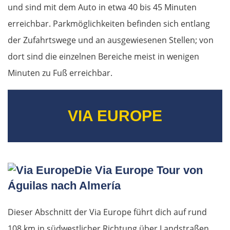
und sind mit dem Auto in etwa 40 bis 45 Minuten
Timișoara
erreichbar. Parkmöglichkeiten befinden sich entlang
der Zufahrtswege und an ausgewiesenen Stellen; von
Arad
dort sind die einzelnen Bereiche meist in wenigen
Ungarn Süd
Minuten zu Fuß erreichbar.
Szeged
VIA EUROPE
Baja
Mohács
Die Via Europe Tour von
Kroatien
Águilas nach Almería
Osijek
Dieser Abschnitt der Via Europe führt dich auf rund
108 km in südwestlicher Richtung über Landstraßen