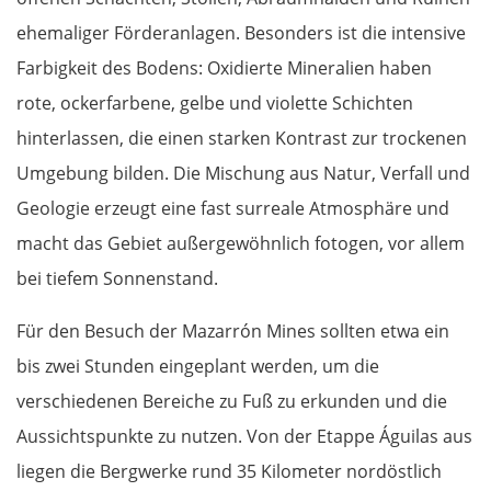
ehemaliger Förderanlagen. Besonders ist die intensive
Montana
Farbigkeit des Bodens: Oxidierte Mineralien haben
rote, ockerfarbene, gelbe und violette Schichten
Widin
hinterlassen, die einen starken Kontrast zur trockenen
Rumänien West
Umgebung bilden. Die Mischung aus Natur, Verfall und
Geologie erzeugt eine fast surreale Atmosphäre und
Craiova
macht das Gebiet außergewöhnlich fotogen, vor allem
bei tiefem Sonnenstand.
Târgu Jiu
Für den Besuch der Mazarrón Mines sollten etwa ein
Petroșani
bis zwei Stunden eingeplant werden, um die
verschiedenen Bereiche zu Fuß zu erkunden und die
Diemrich
Aussichtspunkte zu nutzen. Von der Etappe Águilas aus
Lugosch
liegen die Bergwerke rund 35 Kilometer nordöstlich