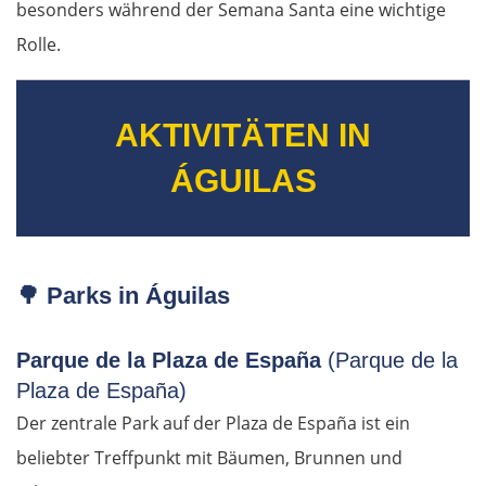
besonders während der Semana Santa eine wichtige
Polen
Rolle.
Suwałki
AKTIVITÄTEN IN
Ełk
ÁGUILAS
Łomża
Wyszków
🌳
Parks in Águilas
Warschau
Parque de la Plaza de España
(Parque de la
Żyrardów
Plaza de España)
Der zentrale Park auf der Plaza de España ist ein
Łódź
beliebter Treffpunkt mit Bäumen, Brunnen und