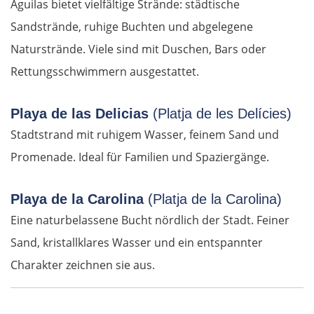
Águilas bietet vielfältige Strände: städtische
Prag
Sandstrände, ruhige Buchten und abgelegene
Naturstrände. Viele sind mit Duschen, Bars oder
Beroun
Rettungsschwimmern ausgestattet.
Pilsen
Playa de las Delicias
(Platja de les Delícies)
Taus
Stadtstrand mit ruhigem Wasser, feinem Sand und
Promenade. Ideal für Familien und Spaziergänge.
Deutschland Süd
Playa de la Carolina
(Platja de la Carolina)
Cham
Eine naturbelassene Bucht nördlich der Stadt. Feiner
Regensburg
Sand, kristallklares Wasser und ein entspannter
Charakter zeichnen sie aus.
Ingolstadt
Pfaffenhofen an der Ilm