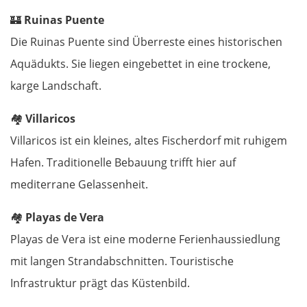
Termoli
🏰
Ruinas Puente
Die Ruinas Puente sind Überreste eines historischen
Vieste
Aquädukts. Sie liegen eingebettet in eine trockene,
karge Landschaft.
Foggia
🏘️
Villaricos
Salerno
Villaricos ist ein kleines, altes Fischerdorf mit ruhigem
Pompeji
Hafen. Traditionelle Bebauung trifft hier auf
mediterrane Gelassenheit.
Neapel
🏘️
Playas de Vera
Gaeta
Playas de Vera ist eine moderne Ferienhaussiedlung
mit langen Strandabschnitten. Touristische
Rom
Infrastruktur prägt das Küstenbild.
Terni