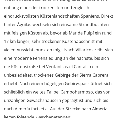
Virovitica
entlang einer der trockensten und zugleich
eindrucksvollsten Küstenlandschaften Spaniens. Direkt
Varaždin
hinter Águilas wechseln sich einsame Strandbuchten
Zagreb
mit felsigen Küsten ab, bevor ab Mar de Pulpí ein rund
17 km langer, sehr trockener Küstenabschnitt mit
Slowenien
vielen Aussichtspunkten folgt. Nach Villaricos reiht sich
eine moderne Feriensiedlung an die nächste, bis sich
Novo mesto
die Küstenstraße bei Ventanicas-el Cantal in ein
Ljubljana
unbesiedeltes, trockenes Gebirge der Sierra Cabrera
erhebt. Nach einem hügeligen Gebirgspass öffnet sich
Italien
schließlich ein weites Tal bei Campohermoso, das von
unzähligen Gewächshäusern geprägt ist und sich bis
Triest
nach Almería fortsetzt. Auf der Strecke nach Almería
Venedig
liegen folgende Zwischenetappen: