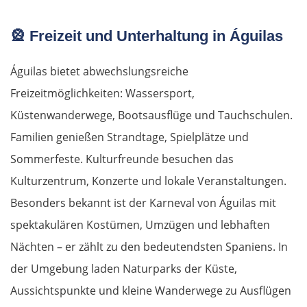
Wien
🎡
Freizeit und Unterhaltung in Águilas
Slowakei
Águilas bietet abwechslungsreiche
Freizeitmöglichkeiten: Wassersport,
Bratislava
Küstenwanderwege, Bootsausflüge und Tauchschulen.
Trnava
Familien genießen Strandtage, Spielplätze und
Sommerfeste. Kulturfreunde besuchen das
Nitra
Kulturzentrum, Konzerte und lokale Veranstaltungen.
Besonders bekannt ist der Karneval von Águilas mit
Nové Zámky
spektakulären Kostümen, Umzügen und lebhaften
Ungarn Nord
Nächten – er zählt zu den bedeutendsten Spaniens. In
der Umgebung laden Naturparks der Küste,
Esztergom
Aussichtspunkte und kleine Wanderwege zu Ausflügen