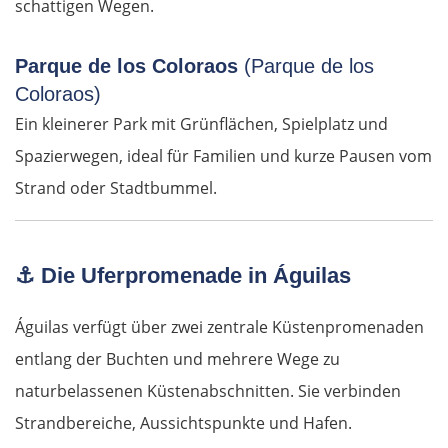
schattigen Wegen.
Turek
Posen
Parque de los Coloraos
(Parque de los
Coloraos)
Nowy Tomyśl
Ein kleinerer Park mit Grünflächen, Spielplatz und
Spazierwegen, ideal für Familien und kurze Pausen vom
Schwiebus
Strand oder Stadtbummel.
Deutschland Ost
⚓
Die Uferpromenade in Águilas
Frankfurt (Oder)
Águilas verfügt über zwei zentrale Küstenpromenaden
Fürstenwalde
entlang der Buchten und mehrere Wege zu
Berlin
naturbelassenen Küstenabschnitten. Sie verbinden
Strandbereiche, Aussichtspunkte und Hafen.
Lübben