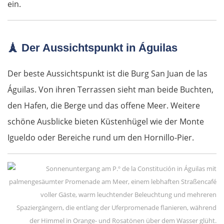
ein.
Budapest
Jászberény
🗼
Der Aussichtspunkt in Águilas
Tiszafüred
Der beste Aussichtspunkt ist die Burg San Juan de las
Debrecen
Águilas. Von ihren Terrassen sieht man beide Buchten,
den Hafen, die Berge und das offene Meer. Weitere
Rumänien Ost
schöne Ausblicke bieten Küstenhügel wie der Monte
Igueldo oder Bereiche rund um den Hornillo-Pier.
Oradea
Cluj-Napoca
Târnăveni
Sibiu