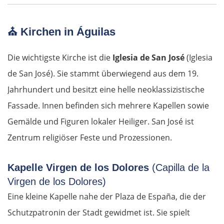
Riga
⛪
Kirchen in Águilas
Jelgava
Die wichtigste Kirche ist die
Iglesia de San José
(Iglesia
de San José). Sie stammt überwiegend aus dem 19.
Bauska
Jahrhundert und besitzt eine helle neoklassizistische
Fassade. Innen befinden sich mehrere Kapellen sowie
Litauen
Gemälde und Figuren lokaler Heiliger. San José ist
Panevėžys
Zentrum religiöser Feste und Prozessionen.
Ukmergė
Kapelle Virgen de los Dolores
(Capilla de la
Virgen de los Dolores)
Vilnius
Eine kleine Kapelle nahe der Plaza de España, die der
Schutzpatronin der Stadt gewidmet ist. Sie spielt
Alytus