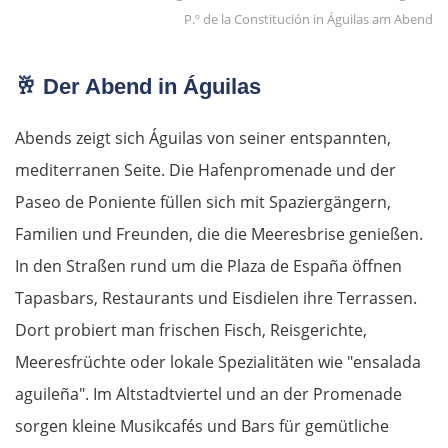
P.º de la Constitución in Águilas am Abend
Râmnicu Vâlcea
🥂
Der Abend in Águilas
Pitești
Abends zeigt sich Águilas von seiner entspannten,
Bukarest
mediterranen Seite. Die Hafenpromenade und der
Paseo de Poniente füllen sich mit Spaziergängern,
Bulgarien Ost
Familien und Freunden, die die Meeresbrise genießen.
Ruse
In den Straßen rund um die Plaza de España öffnen
Tapasbars, Restaurants und Eisdielen ihre Terrassen.
Rasgrad
Dort probiert man frischen Fisch, Reisgerichte,
Meeresfrüchte oder lokale Spezialitäten wie "ensalada
Schumen
aguileña". Im Altstadtviertel und an der Promenade
Warna
sorgen kleine Musikcafés und Bars für gemütliche