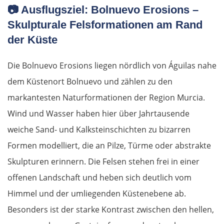
Kavala
📷
Ausflugsziel: Bolnuevo Erosions –
Skulpturale Felsformationen am Rand
Asprovalta
der Küste
Thessaloniki
Die Bolnuevo Erosions liegen nördlich von Águilas nahe
dem Küstenort Bolnuevo und zählen zu den
Katerini
markantesten Naturformationen der Region Murcia.
Elassona
Wind und Wasser haben hier über Jahrtausende
weiche Sand- und Kalksteinschichten zu bizarren
Kalambaka
Formen modelliert, die an Pilze, Türme oder abstrakte
Meteora-Klöster
Skulpturen erinnern. Die Felsen stehen frei in einer
offenen Landschaft und heben sich deutlich vom
Karditsa
Himmel und der umliegenden Küstenebene ab.
Besonders ist der starke Kontrast zwischen den hellen,
Lamia