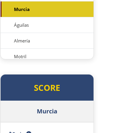
Murcia
Águilas
Almería
Motril
Málaga
SCORE
Marbella
Gibraltar
Murcia
Jerez de la Frontera