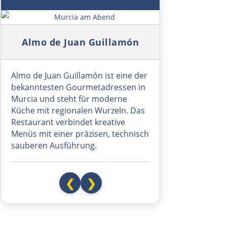
Mont-de-Marsan
Symbolbild: Murcia am Abend
Almo de Juan Guillamón
Bordeaux
Royan
Almo de Juan Guillamón ist eine der
bekanntesten Gourmetadressen in
La Rochelle
Murcia und steht für moderne
Küche mit regionalen Wurzeln. Das
Restaurant verbindet kreative
La Roche-sur-Yon
Menüs mit einer präzisen, technisch
sauberen Ausführung.
Nantes
Rennes
❮
❯
Avranches