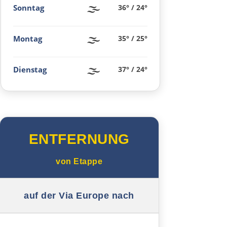
🌫️
Sonntag
36° / 24°
Tordesillas
🌫️
Montag
35° / 25°
Arévalo
Guadarrama
🌫️
Dienstag
37° / 24°
Madrid
Guadalajara
ENTFERNUNG
Sacedón
von
Etappe
Molina de Aragón
auf der Via Europe nach
Daroca