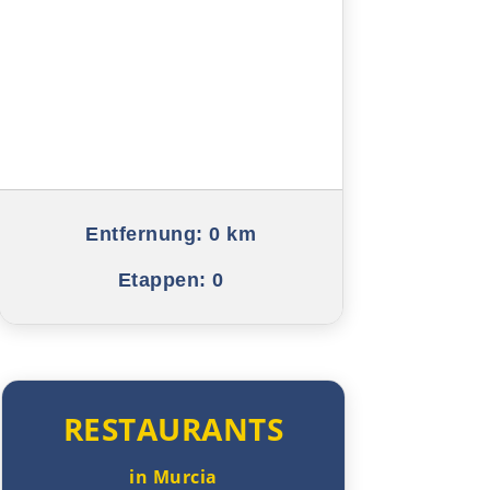
Saragossa
Tudela
Logroño
Vitoria-Gasteiz
Bilbao
Entfernung:
0 km
Etappen:
0
Donostia-San Sebastián
Frankreich Nord
Biarritz
RESTAURANTS
Dax
in Murcia