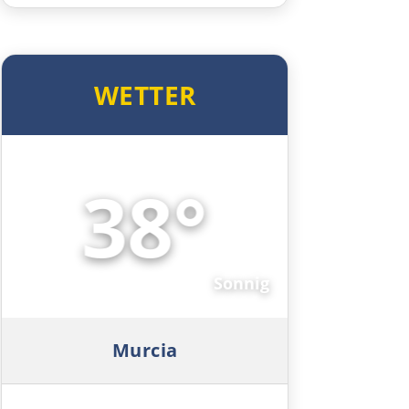
Figueira da Foz
WETTER
Porto
Amarante
38°
Vila Real
☀️
Mirandela
Sonnig
Bragança
Spanien Nord
Murcia
Zamora