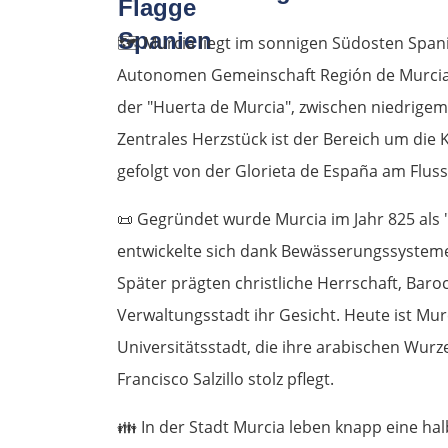
🗺️
Murcia liegt im sonnigen Südosten Spani
Autonomen Gemeinschaft Región de Murcia. D
der "Huerta de Murcia", zwischen niedrigem
Zentrales Herzstück ist der Bereich um die K
gefolgt von der Glorieta de España am Fluss
📜
Gegründet wurde Murcia im Jahr 825 als 
entwickelte sich dank Bewässerungssyste
Später prägten christliche Herrschaft, Baroc
Verwaltungsstadt ihr Gesicht. Heute ist Mu
Universitätsstadt, die ihre arabischen Wurz
Francisco Salzillo stolz pflegt.
👪
In der Stadt Murcia leben knapp eine ha