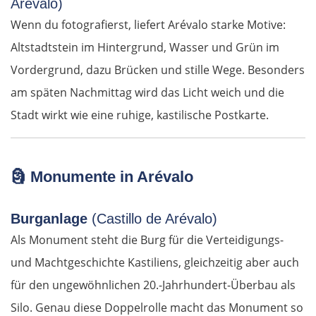
Arévalo)
Wenn du fotografierst, liefert Arévalo starke Motive:
OSTROUTE
Altstadtstein im Hintergrund, Wasser und Grün im
Vordergrund, dazu Brücken und stille Wege. Besonders
Estland
am späten Nachmittag wird das Licht weich und die
Stadt wirkt wie eine ruhige, kastilische Postkarte.
Tallinn
Rapla
🗿
Monumente in Arévalo
Pärnu
Burganlage
(Castillo de Arévalo)
Lettland
Als Monument steht die Burg für die Verteidigungs-
und Machtgeschichte Kastiliens, gleichzeitig aber auch
Salacgrīva
für den ungewöhnlichen 20.-Jahrhundert-Überbau als
Silo. Genau diese Doppelrolle macht das Monument so
Riga