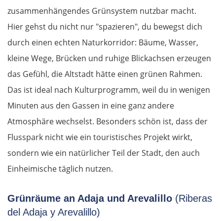
zusammenhängendes Grünsystem nutzbar macht.
Rosenheim
Hier gehst du nicht nur "spazieren", du bewegst dich
durch einen echten Naturkorridor: Bäume, Wasser,
Österreich
kleine Wege, Brücken und ruhige Blickachsen erzeugen
das Gefühl, die Altstadt hätte einen grünen Rahmen.
Salzburg
Das ist ideal nach Kulturprogramm, weil du in wenigen
Vöcklabruck
Minuten aus den Gassen in eine ganz andere
Atmosphäre wechselst. Besonders schön ist, dass der
Linz
Flusspark nicht wie ein touristisches Projekt wirkt,
sondern wie ein natürlicher Teil der Stadt, den auch
Amstetten
Einheimische täglich nutzen.
St. Pölten
Grünräume an Adaja und Arevalillo
(Riberas
Wien
del Adaja y Arevalillo)