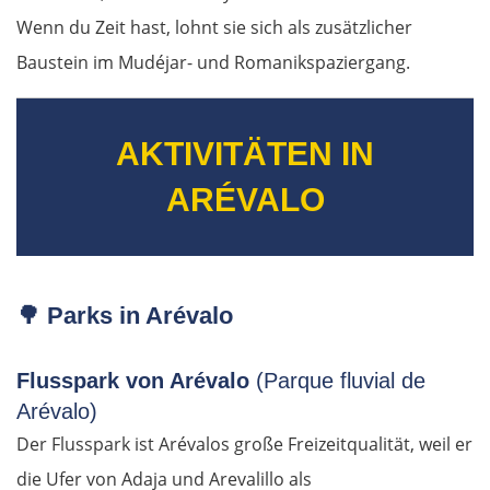
Beroun
Wenn du Zeit hast, lohnt sie sich als zusätzlicher
Baustein im Mudéjar- und Romanikspaziergang.
Pilsen
Taus
AKTIVITÄTEN IN
ARÉVALO
Deutschland Süd
Cham
Regensburg
🌳
Parks in Arévalo
Ingolstadt
Flusspark von Arévalo
(Parque fluvial de
Arévalo)
Pfaffenhofen an der Ilm
Der Flusspark ist Arévalos große Freizeitqualität, weil er
die Ufer von Adaja und Arevalillo als
München