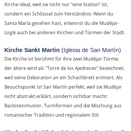
Posen
Kirche ideal, weil sie nicht nur "eine Station" ist,
sondern ein Schlüssel zum Verständnis: Wenn du
Nowy Tomyśl
Santa María gesehen hast, erkennst du die Mudéjar-
Logik auch bei anderen Kirchen und Türmen der Stadt.
Schwiebus
Deutschland Ost
Kirche Sankt Martin
(Iglesia de San Martín)
Die Kirche ist berühmt für ihre zwei Mudéjar-Türme;
Frankfurt (Oder)
der ältere wird als "Torre de los Ajedreces" bezeichnet,
weil seine Dekoration an ein Schachbrett erinnert. Als
Fürstenwalde
Besuchspunkt ist San Martín perfekt, weil sie Mudéjar
Berlin
nicht abstrakt erklärt, sondern sichtbar macht:
Backsteinmuster, Turmformen und die Mischung aus
Lübben
romanischer Tradition und regionalem Stil.
Spreewald