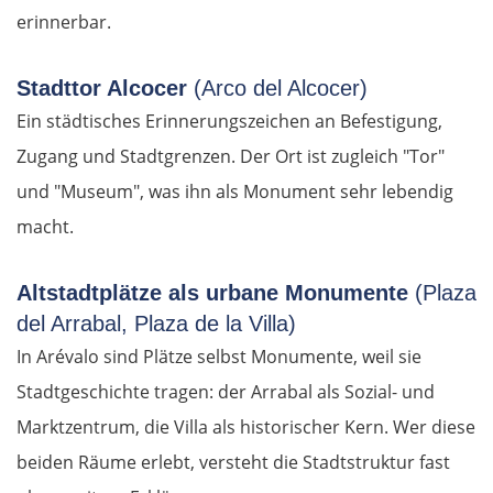
erinnerbar.
Jelgava
Stadttor Alcocer
(Arco del Alcocer)
Bauska
Ein städtisches Erinnerungszeichen an Befestigung,
Zugang und Stadtgrenzen. Der Ort ist zugleich "Tor"
Litauen
und "Museum", was ihn als Monument sehr lebendig
macht.
Panevėžys
Ukmergė
Altstadtplätze als urbane Monumente
(Plaza
del Arrabal, Plaza de la Villa)
Vilnius
In Arévalo sind Plätze selbst Monumente, weil sie
Stadtgeschichte tragen: der Arrabal als Sozial- und
Alytus
Marktzentrum, die Villa als historischer Kern. Wer diese
beiden Räume erlebt, versteht die Stadtstruktur fast
Polen