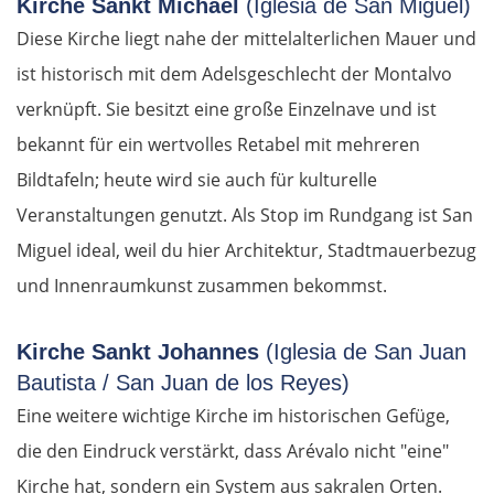
Kirche Sankt Michael
(Iglesia de San Miguel)
Diese Kirche liegt nahe der mittelalterlichen Mauer und
Senftenberg
ist historisch mit dem Adelsgeschlecht der Montalvo
Dresden
verknüpft. Sie besitzt eine große Einzelnave und ist
bekannt für ein wertvolles Retabel mit mehreren
Pirna
Bildtafeln; heute wird sie auch für kulturelle
Veranstaltungen genutzt. Als Stop im Rundgang ist San
Sächsische Schweiz
Miguel ideal, weil du hier Architektur, Stadtmauerbezug
Tschechien
und Innenraumkunst zusammen bekommst.
Ústí nad Labem
Kirche Sankt Johannes
(Iglesia de San Juan
Bautista / San Juan de los Reyes)
Mělník
Eine weitere wichtige Kirche im historischen Gefüge,
die den Eindruck verstärkt, dass Arévalo nicht "eine"
Prag
Kirche hat, sondern ein System aus sakralen Orten.