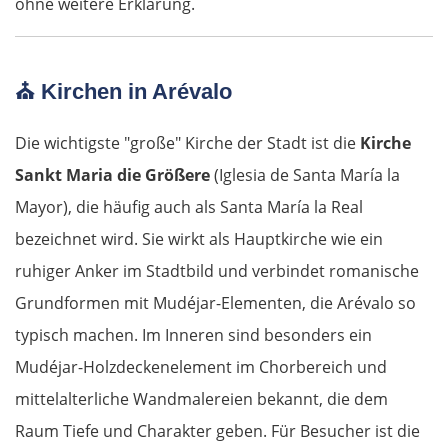
ohne weitere Erklärung.
Suwałki
Ełk
⛪
Kirchen in Arévalo
Łomża
Die wichtigste "große" Kirche der Stadt ist die
Kirche
Sankt Maria die Größere
(Iglesia de Santa María la
Wyszków
Mayor), die häufig auch als Santa María la Real
bezeichnet wird. Sie wirkt als Hauptkirche wie ein
Warschau
ruhiger Anker im Stadtbild und verbindet romanische
Żyrardów
Grundformen mit Mudéjar-Elementen, die Arévalo so
typisch machen. Im Inneren sind besonders ein
Łódź
Mudéjar-Holzdeckenelement im Chorbereich und
mittelalterliche Wandmalereien bekannt, die dem
Turek
Raum Tiefe und Charakter geben. Für Besucher ist die