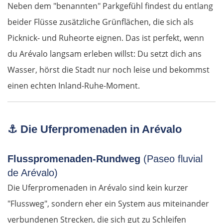
Neben dem "benannten" Parkgefühl findest du entlang
Slowakei
beider Flüsse zusätzliche Grünflächen, die sich als
Picknick- und Ruheorte eignen. Das ist perfekt, wenn
Bratislava
du Arévalo langsam erleben willst: Du setzt dich ans
Trnava
Wasser, hörst die Stadt nur noch leise und bekommst
einen echten Inland-Ruhe-Moment.
Nitra
Nové Zámky
⚓
Die Uferpromenaden in Arévalo
Ungarn Nord
Flusspromenaden-Rundweg
(Paseo fluvial
de Arévalo)
Esztergom
Die Uferpromenaden in Arévalo sind kein kurzer
Budapest
"Flussweg", sondern eher ein System aus miteinander
verbundenen Strecken, die sich gut zu Schleifen