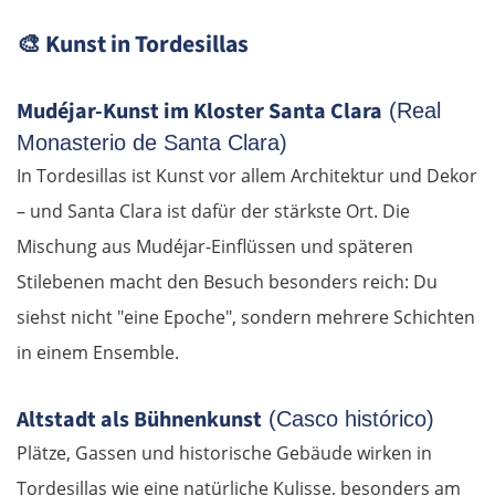
🎨
Kunst in Tordesillas
Mudéjar-Kunst im Kloster Santa Clara
(Real
Monasterio de Santa Clara)
In Tordesillas ist Kunst vor allem Architektur und Dekor
– und Santa Clara ist dafür der stärkste Ort. Die
OSTROUTE
Mischung aus Mudéjar-Einflüssen und späteren
Estland
Stilebenen macht den Besuch besonders reich: Du
siehst nicht "eine Epoche", sondern mehrere Schichten
Tallinn
in einem Ensemble.
Rapla
Altstadt als Bühnenkunst
(Casco histórico)
Plätze, Gassen und historische Gebäude wirken in
Pärnu
Tordesillas wie eine natürliche Kulisse, besonders am