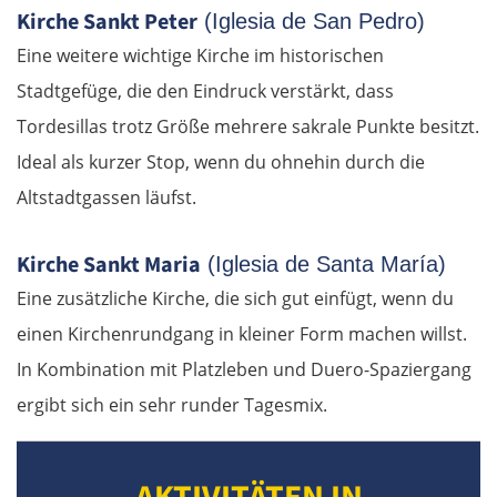
Kirche Sankt Peter
(Iglesia de San Pedro)
Mělník
Eine weitere wichtige Kirche im historischen
Stadtgefüge, die den Eindruck verstärkt, dass
Prag
Tordesillas trotz Größe mehrere sakrale Punkte besitzt.
Ideal als kurzer Stop, wenn du ohnehin durch die
Beroun
Altstadtgassen läufst.
Pilsen
Kirche Sankt Maria
(Iglesia de Santa María)
Taus
Eine zusätzliche Kirche, die sich gut einfügt, wenn du
einen Kirchenrundgang in kleiner Form machen willst.
Deutschland Süd
In Kombination mit Platzleben und Duero-Spaziergang
Cham
ergibt sich ein sehr runder Tagesmix.
Regensburg