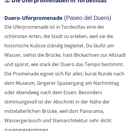
⚓
Die Uferpromenaden in Tordesillas
Esztergom
Duero-Uferpromenade
(Paseo del Duero)
Budapest
Die Uferpromenade ist in Tordesillas eine der
schönsten Arten, die Stadt zu erleben, weil sie die
Jászberény
historische Kulisse ständig begleitet. Du läufst am
Wasser, siehst die Brücke, hast Blickachsen zur Altstadt
Tiszafüred
und spürst, wie stark der Duero das Tempo bestimmt.
Debrecen
Die Promenade eignet sich für alles: kurze Runde nach
dem Museum, längerer Spaziergang am Nachmittag
Rumänien Ost
oder Abendweg nach dem Essen. Besonders
stimmungsvoll ist der Abschnitt in der Nähe der
Oradea
mittelalterlichen Brücke, weil dort Panorama,
Cluj-Napoca
Wassergeräusch und Steinarchitektur sehr dicht
zusammenkommen.