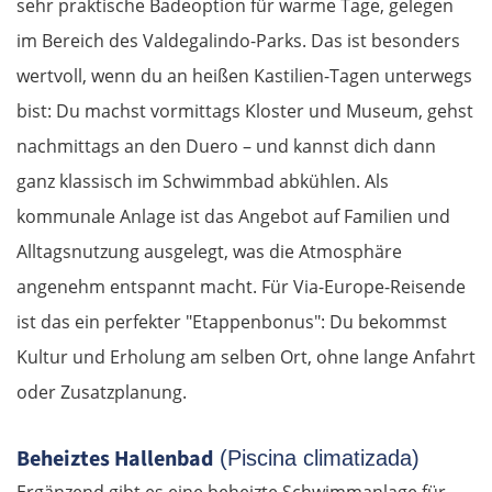
sehr praktische Badeoption für warme Tage, gelegen
im Bereich des Valdegalindo-Parks. Das ist besonders
Warna
wertvoll, wenn du an heißen Kastilien-Tagen unterwegs
Nessebar
bist: Du machst vormittags Kloster und Museum, gehst
nachmittags an den Duero – und kannst dich dann
Burgas
ganz klassisch im Schwimmbad abkühlen. Als
kommunale Anlage ist das Angebot auf Familien und
Elchowo
Alltagsnutzung ausgelegt, was die Atmosphäre
Chaskowo
angenehm entspannt macht. Für Via-Europe-Reisende
ist das ein perfekter "Etappenbonus": Du bekommst
Kardschali
Kultur und Erholung am selben Ort, ohne lange Anfahrt
oder Zusatzplanung.
Griechenland
Beheiztes Hallenbad
(Piscina climatizada)
Komotini
Ergänzend gibt es eine beheizte Schwimmanlage für