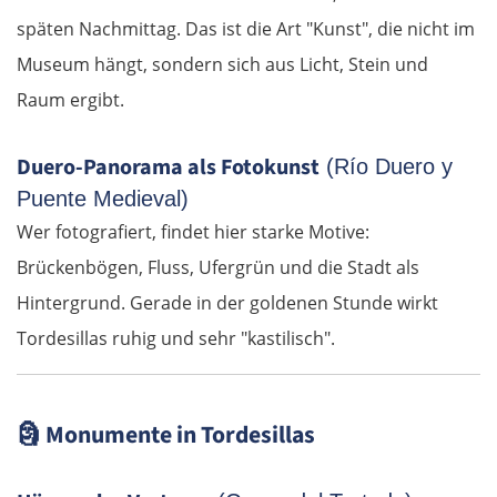
Lettland
späten Nachmittag. Das ist die Art "Kunst", die nicht im
Museum hängt, sondern sich aus Licht, Stein und
Salacgrīva
Raum ergibt.
Riga
Duero-Panorama als Fotokunst
(Río Duero y
Jelgava
Puente Medieval)
Wer fotografiert, findet hier starke Motive:
Bauska
Brückenbögen, Fluss, Ufergrün und die Stadt als
Hintergrund. Gerade in der goldenen Stunde wirkt
Litauen
Tordesillas ruhig und sehr "kastilisch".
Panevėžys
🗿
Monumente in Tordesillas
Ukmergė
Vilnius