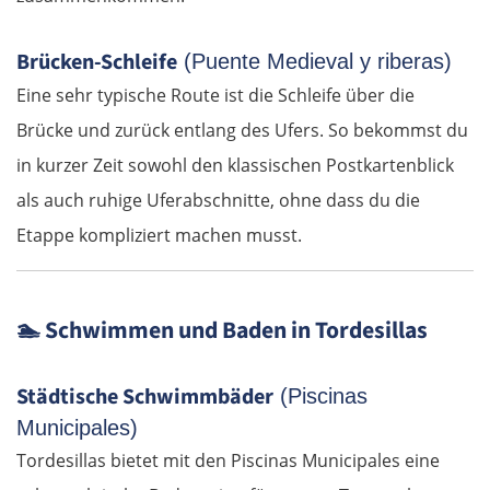
Târnăveni
Brücken-Schleife
(Puente Medieval y riberas)
Sibiu
Eine sehr typische Route ist die Schleife über die
Râmnicu Vâlcea
Brücke und zurück entlang des Ufers. So bekommst du
in kurzer Zeit sowohl den klassischen Postkartenblick
Pitești
als auch ruhige Uferabschnitte, ohne dass du die
Etappe kompliziert machen musst.
Bukarest
Bulgarien Ost
🏊
Schwimmen und Baden in Tordesillas
Ruse
Städtische Schwimmbäder
(Piscinas
Rasgrad
Municipales)
Tordesillas bietet mit den Piscinas Municipales eine
Schumen