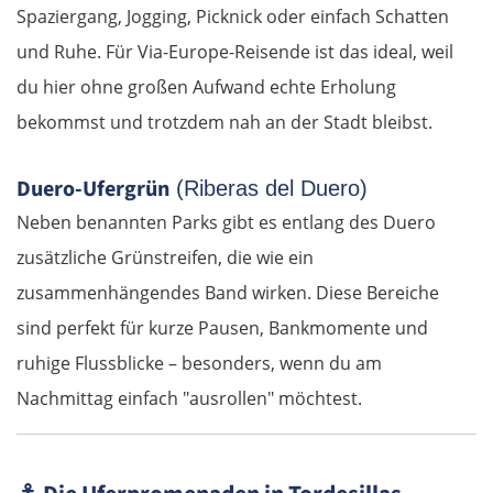
Spaziergang, Jogging, Picknick oder einfach Schatten
und Ruhe. Für Via-Europe-Reisende ist das ideal, weil
St. Pölten
du hier ohne großen Aufwand echte Erholung
Wien
bekommst und trotzdem nah an der Stadt bleibst.
Slowakei
Duero-Ufergrün
(Riberas del Duero)
Neben benannten Parks gibt es entlang des Duero
Bratislava
zusätzliche Grünstreifen, die wie ein
zusammenhängendes Band wirken. Diese Bereiche
Trnava
sind perfekt für kurze Pausen, Bankmomente und
Nitra
ruhige Flussblicke – besonders, wenn du am
Nachmittag einfach "ausrollen" möchtest.
Nové Zámky
Ungarn Nord