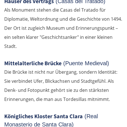
Häuser des Vertrags
(Casas del Tratado)
Als Monument stehen die Casas del Tratado für
Alytus
Diplomatie, Weltordnung und die Geschichte von 1494.
Der Ort ist zugleich Museum und Erinnerungspunkt –
Polen
ein selten klarer "Geschichtsanker" in einer kleinen
Suwałki
Stadt.
Ełk
Mittelalterliche Brücke
(Puente Medieval)
Die Brücke ist nicht nur Übergang, sondern Identität:
Łomża
Sie verbindet Ufer, Blickachsen und Stadtgefühl. Als
Denk- und Fotopunkt gehört sie zu den stärksten
Wyszków
Erinnerungen, die man aus Tordesillas mitnimmt.
Warschau
Königliches Kloster Santa Clara
(Real
Żyrardów
Monasterio de Santa Clara)