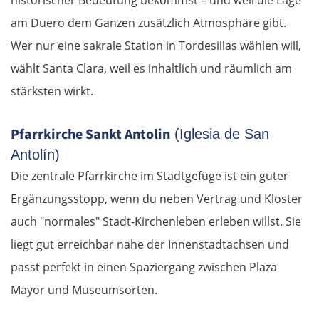
Berlin
am Duero dem Ganzen zusätzlich Atmosphäre gibt.
Lübben
Wer nur eine sakrale Station in Tordesillas wählen will,
wählt Santa Clara, weil es inhaltlich und räumlich am
Spreewald
stärksten wirkt.
Senftenberg
Pfarrkirche Sankt Antolin
(Iglesia de San
Antolín)
Dresden
Die zentrale Pfarrkirche im Stadtgefüge ist ein guter
Pirna
Ergänzungsstopp, wenn du neben Vertrag und Kloster
auch "normales" Stadt-Kirchenleben erleben willst. Sie
Sächsische Schweiz
liegt gut erreichbar nahe der Innenstadtachsen und
passt perfekt in einen Spaziergang zwischen Plaza
Tschechien
Mayor und Museumsorten.
Ústí nad Labem