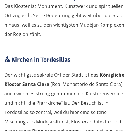
Das Kloster ist Monument, Kunstwerk und spiritueller
Łódź
Ort zugleich. Seine Bedeutung geht weit über die Stadt
Turek
hinaus, weil es zu den wichtigsten Mudéjar-Komplexen
der Region zählt.
Posen
Nowy Tomyśl
⛪
Kirchen in Tordesillas
Schwiebus
Der wichtigste sakrale Ort der Stadt ist das
Königliche
Kloster Santa Clara
(Real Monasterio de Santa Clara),
Deutschland Ost
auch wenn es streng genommen ein Klosterensemble
Frankfurt (Oder)
und nicht "die Pfarrkirche" ist. Der Besuch ist in
Tordesillas so zentral, weil du hier eine seltene
Fürstenwalde
Mischung aus Mudéjar-Kunst, Klosterarchitektur und
historischer Bedeutung bekommst – und weil die Lage