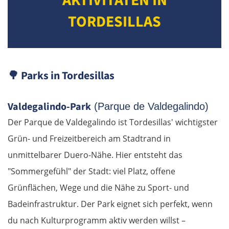
AKTIVITÄTEN IN
Ingolstadt
TORDESILLAS
Pfaffenhofen an der Ilm
München
🌳
Parks in Tordesillas
Rosenheim
Valdegalindo-Park
(Parque de Valdegalindo)
Österreich
Der Parque de Valdegalindo ist Tordesillas' wichtigster
Grün- und Freizeitbereich am Stadtrand in
Salzburg
unmittelbarer Duero-Nähe. Hier entsteht das
"Sommergefühl" der Stadt: viel Platz, offene
Vöcklabruck
Grünflächen, Wege und die Nähe zu Sport- und
Linz
Badeinfrastruktur. Der Park eignet sich perfekt, wenn
du nach Kulturprogramm aktiv werden willst –
Amstetten