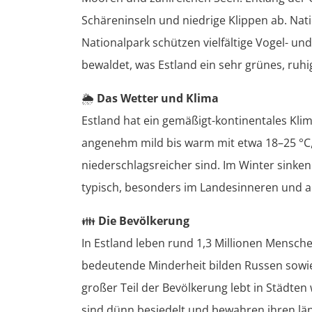
Schäreninseln und niedrige Klippen ab. Na
Nationalpark schützen vielfältige Vogel- un
bewaldet, was Estland ein sehr grünes, ruhi
🌦️
Das Wetter und Klima
Estland hat ein gemäßigt-kontinentales Kli
angenehm mild bis warm mit etwa 18–25 °C
niederschlagsreicher sind. Im Winter sinke
typisch, besonders im Landesinneren und 
👪
Die Bevölkerung
In Estland leben rund 1,3 Millionen Mensche
bedeutende Minderheit bilden Russen sowie
großer Teil der Bevölkerung lebt in Städten 
sind dünn besiedelt und bewahren ihren län