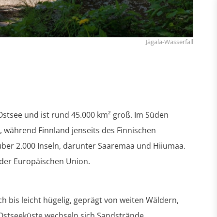
Jägala-Wasserfall
Ostsee und ist rund 45.000 km² groß. Im Süden
, während Finnland jenseits des Finnischen
über 2.000 Inseln, darunter Saaremaa und Hiiumaa.
 der Europäischen Union.
ch bis leicht hügelig, geprägt von weiten Wäldern,
Ostseeküste wechseln sich Sandstrände,