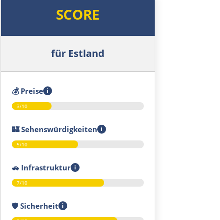
Riga
SCORE
Jelgava
für Estland
Bauska
Litauen
💰
Preise
i
3/10
Panevėžys
🏰
Sehenswürdigkeiten
i
Ukmergė
5/10
Vilnius
🚗
Infrastruktur
i
7/10
Alytus
🛡️
Sicherheit
i
Polen