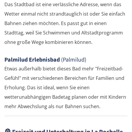
Elassona
Das Stadtbad ist eine verlässliche Adresse, wenn das
Wetter einmal nicht strandtauglich ist oder Sie einfach
Kalambaka
Bahnen ziehen möchten. Es passt gut in einen
Meteora-Klöster
Stadttag, weil Sie Schwimmen und Altstadtprogramm
ohne große Wege kombinieren können.
Karditsa
Palmilud Erlebnisbad
(Palmilud)
Lamia
Etwas außerhalb bietet dieses Bad mehr "Freizeitbad-
Gefühl" mit verschiedenen Bereichen für Familien und
Livanates
Erholung. Das ist ideal, wenn Sie einen
Chalkida
wetterunabhängigen Badetag planen oder mit Kindern
mehr Abwechslung als nur Bahnen suchen.
SÜDROUTE
Athen