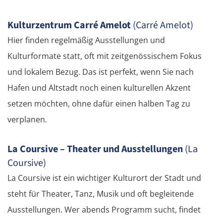
Kulturzentrum Carré Amelot
(Carré Amelot)
Panevėžys
Hier finden regelmäßig Ausstellungen und
Ukmergė
Kulturformate statt, oft mit zeitgenössischem Fokus
und lokalem Bezug. Das ist perfekt, wenn Sie nach
Vilnius
Hafen und Altstadt noch einen kulturellen Akzent
setzen möchten, ohne dafür einen halben Tag zu
Alytus
verplanen.
Polen
La Coursive – Theater und Ausstellungen
(La
Suwałki
Coursive)
La Coursive ist ein wichtiger Kulturort der Stadt und
Ełk
steht für Theater, Tanz, Musik und oft begleitende
Ausstellungen. Wer abends Programm sucht, findet
Łomża