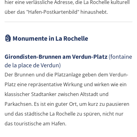
hier eine verlässliche Adresse, die La Rochelle kulturell
Wyszków
über das "Hafen-Postkartenbild" hinaushebt.
Warschau
🗿
Monumente in La Rochelle
Żyrardów
Girondisten-Brunnen am Verdun-Platz
(fontaine
Łódź
de la place de Verdun)
Der Brunnen und die Platzanlage geben dem Verdun-
Turek
Platz eine repräsentative Wirkung und wirken wie ein
Posen
klassischer Stadtanker zwischen Altstadt und
Parkachsen. Es ist ein guter Ort, um kurz zu pausieren
Nowy Tomyśl
und das städtische La Rochelle zu spüren, nicht nur
Schwiebus
das touristische am Hafen.