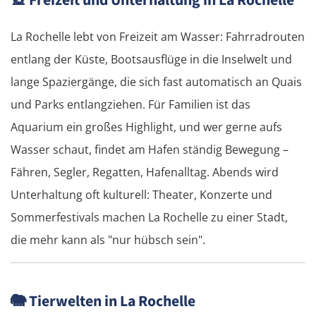
🎡
Freizeit und Unterhaltung in La Rochelle
Korinth
La Rochelle lebt von Freizeit am Wasser: Fahrradrouten
entlang der Küste, Bootsausflüge in die Inselwelt und
Patras
lange Spaziergänge, die sich fast automatisch an Quais
Mesolongi
und Parks entlangziehen. Für Familien ist das
Aquarium ein großes Highlight, und wer gerne aufs
Arta
Wasser schaut, findet am Hafen ständig Bewegung –
Fähren, Segler, Regatten, Hafenalltag. Abends wird
Ioannina
Unterhaltung oft kulturell: Theater, Konzerte und
Argos Orestiko
Sommerfestivals machen La Rochelle zu einer Stadt,
die mehr kann als "nur hübsch sein".
Edessa
Giannitsa
🐘
Tierwelten in La Rochelle