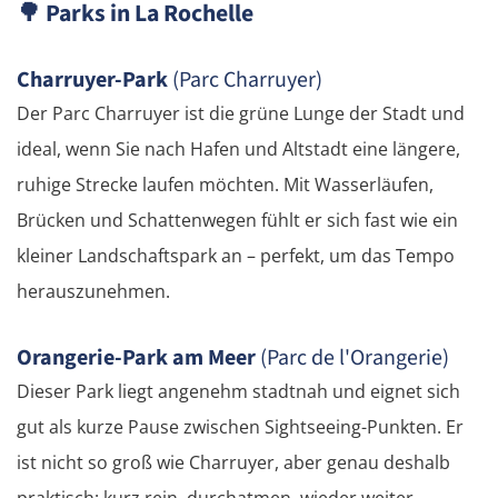
🌳
Parks in La Rochelle
Vöcklabruck
Charruyer-Park
(Parc Charruyer)
Der Parc Charruyer ist die grüne Lunge der Stadt und
Linz
ideal, wenn Sie nach Hafen und Altstadt eine längere,
Amstetten
ruhige Strecke laufen möchten. Mit Wasserläufen,
Brücken und Schattenwegen fühlt er sich fast wie ein
St. Pölten
kleiner Landschaftspark an – perfekt, um das Tempo
herauszunehmen.
Wien
Orangerie-Park am Meer
(Parc de l'Orangerie)
Slowakei
Dieser Park liegt angenehm stadtnah und eignet sich
Bratislava
gut als kurze Pause zwischen Sightseeing-Punkten. Er
ist nicht so groß wie Charruyer, aber genau deshalb
Trnava
praktisch: kurz rein, durchatmen, wieder weiter.