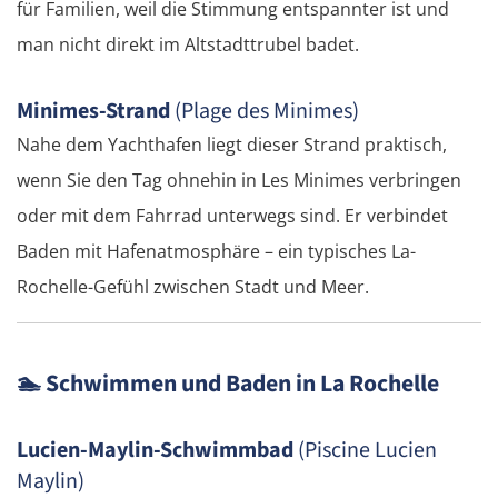
für Familien, weil die Stimmung entspannter ist und
Kardschali
man nicht direkt im Altstadttrubel badet.
Griechenland
Minimes-Strand
(Plage des Minimes)
Nahe dem Yachthafen liegt dieser Strand praktisch,
Komotini
wenn Sie den Tag ohnehin in Les Minimes verbringen
Xanthi
oder mit dem Fahrrad unterwegs sind. Er verbindet
Baden mit Hafenatmosphäre – ein typisches La-
Kavala
Rochelle-Gefühl zwischen Stadt und Meer.
Asprovalta
🏊
Schwimmen und Baden in La Rochelle
Thessaloniki
Katerini
Lucien-Maylin-Schwimmbad
(Piscine Lucien
Maylin)