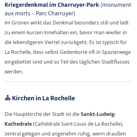
Deutschland Ost
Kriegerdenkmal im Charruyer-Park
(monument
aux morts – Parc Charruyer)
Frankfurt (Oder)
Im Grünen wirkt das Denkmal besonders still und lädt
zu einem kurzen Innehalten ein, bevor man wieder in
Fürstenwalde
die lebendigeren Viertel zurückgeht. Es ist typisch für
La Rochelle, dass selbst Gedenkorte oft in Spazierwege
Berlin
eingebettet sind und so Teil des täglichen Stadtflusses
Lübben
werden.
Spreewald
⛪
Kirchen in La Rochelle
Senftenberg
Die Hauptkirche der Stadt ist die
Sankt-Ludwig-
Dresden
Kathedrale
(Cathédrale Saint-Louis de La Rochelle),
Pirna
zentral gelegen und angenehm ruhig, wenn draußen