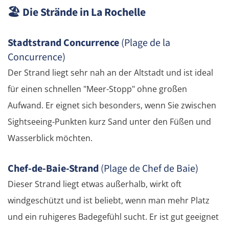
🏖️
Die Strände in La Rochelle
Ruse
Stadtstrand Concurrence
(Plage de la
Rasgrad
Concurrence)
Der Strand liegt sehr nah an der Altstadt und ist ideal
Schumen
für einen schnellen "Meer-Stopp" ohne großen
Aufwand. Er eignet sich besonders, wenn Sie zwischen
Warna
Sightseeing-Punkten kurz Sand unter den Füßen und
Nessebar
Wasserblick möchten.
Burgas
Chef-de-Baie-Strand
(Plage de Chef de Baie)
Dieser Strand liegt etwas außerhalb, wirkt oft
Elchowo
windgeschützt und ist beliebt, wenn man mehr Platz
Chaskowo
und ein ruhigeres Badegefühl sucht. Er ist gut geeignet