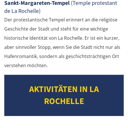
Sankt-Margareten-Tempel
(Temple protestant
Deutschland Süd
de La Rochelle)
Der protestantische Tempel erinnert an die religiöse
Cham
Geschichte der Stadt und steht für eine wichtige
Regensburg
historische Identität von La Rochelle. Er ist ein kurzer,
aber sinnvoller Stopp, wenn Sie die Stadt nicht nur als
Ingolstadt
Hafenromantik, sondern als geschichtsträchtigen Ort
verstehen möchten.
Pfaffenhofen an der Ilm
München
AKTIVITÄTEN IN LA
Rosenheim
ROCHELLE
Österreich
Salzburg