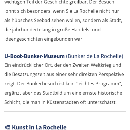
wichtigen Teil der Geschichte greifbar. Der Besuch
Tallinn
lohnt sich besonders, wenn Sie La Rochelle nicht nur
als hübsches Seebad sehen wollen, sondern als Stadt,
Rapla
die jahrhundertelang in große Handels- und
Pärnu
Ideengeschichten eingebunden war.
Lettland
U-Boot-Bunker-Museum
(Bunker de La Rochelle)
Ein eindrücklicher Ort, der den Zweiten Weltkrieg und
Salacgrīva
die Besatzungszeit aus einer sehr direkten Perspektive
Riga
zeigt. Der Bunkerbesuch ist kein "leichtes Programm",
ergänzt aber das Stadtbild um eine ernste historische
Jelgava
Schicht, die man in Küstenstädten oft unterschätzt.
Bauska
🎨
Kunst in La Rochelle
Litauen