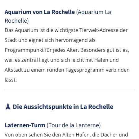
Polykastro
Aquarium von La Rochelle
(Aquarium La
Rochelle)
Bulgarien West
Das Aquarium ist die wichtigste Tierwelt-Adresse der
Petritsch
Stadt und eignet sich hervorragend als
Programmpunkt für jedes Alter. Besonders gut ist es,
Blagoewgrad
weil es zentral liegt und sich leicht mit Hafen und
Altstadt zu einem runden Tagesprogramm verbinden
Sofia
lässt.
Montana
Widin
🗼
Die Aussichtspunkte in La Rochelle
Rumänien West
Laternen-Turm
(Tour de la Lanterne)
Von oben sehen Sie den Alten Hafen, die Dächer und
Craiova