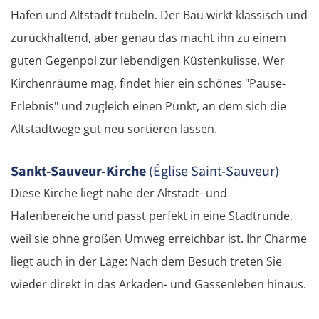
Hafen und Altstadt trubeln. Der Bau wirkt klassisch und
Sächsische Schweiz
zurückhaltend, aber genau das macht ihn zu einem
guten Gegenpol zur lebendigen Küstenkulisse. Wer
Tschechien
Kirchenräume mag, findet hier ein schönes "Pause-
Erlebnis" und zugleich einen Punkt, an dem sich die
Ústí nad Labem
Altstadtwege gut neu sortieren lassen.
Mělník
Sankt-Sauveur-Kirche
(Église Saint-Sauveur)
Prag
Diese Kirche liegt nahe der Altstadt- und
Hafenbereiche und passt perfekt in eine Stadtrunde,
Beroun
weil sie ohne großen Umweg erreichbar ist. Ihr Charme
Pilsen
liegt auch in der Lage: Nach dem Besuch treten Sie
wieder direkt in das Arkaden- und Gassenleben hinaus.
Taus