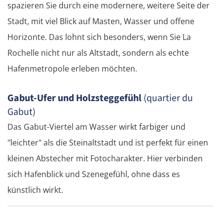
spazieren Sie durch eine modernere, weitere Seite der
Rumänien Ost
Stadt, mit viel Blick auf Masten, Wasser und offene
Oradea
Horizonte. Das lohnt sich besonders, wenn Sie La
Rochelle nicht nur als Altstadt, sondern als echte
Cluj-Napoca
Hafenmetropole erleben möchten.
Târnăveni
Gabut-Ufer und Holzsteggefühl
(quartier du
Gabut)
Sibiu
Das Gabut-Viertel am Wasser wirkt farbiger und
Râmnicu Vâlcea
"leichter" als die Steinaltstadt und ist perfekt für einen
kleinen Abstecher mit Fotocharakter. Hier verbinden
Pitești
sich Hafenblick und Szenegefühl, ohne dass es
künstlich wirkt.
Bukarest
Bulgarien Ost