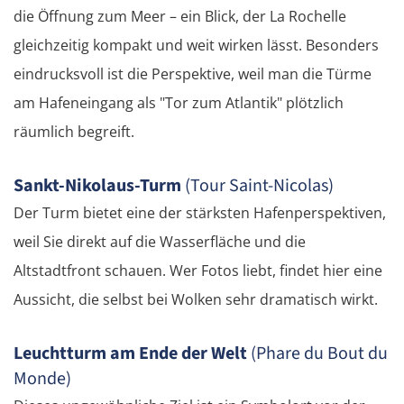
die Öffnung zum Meer – ein Blick, der La Rochelle
Târgu Jiu
gleichzeitig kompakt und weit wirken lässt. Besonders
eindrucksvoll ist die Perspektive, weil man die Türme
Petroșani
am Hafeneingang als "Tor zum Atlantik" plötzlich
räumlich begreift.
Diemrich
Sankt-Nikolaus-Turm
(Tour Saint-Nicolas)
Lugosch
Der Turm bietet eine der stärksten Hafenperspektiven,
Timișoara
weil Sie direkt auf die Wasserfläche und die
Altstadtfront schauen. Wer Fotos liebt, findet hier eine
Arad
Aussicht, die selbst bei Wolken sehr dramatisch wirkt.
Ungarn Süd
Leuchtturm am Ende der Welt
(Phare du Bout du
Monde)
Szeged