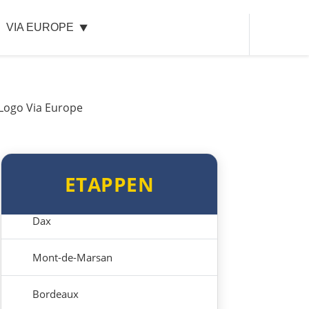
VIA EUROPE
Vitoria-Gasteiz
Bilbao
Donostia-San Sebastián
Frankreich Nord
ETAPPEN
Biarritz
Dax
Mont-de-Marsan
Bordeaux