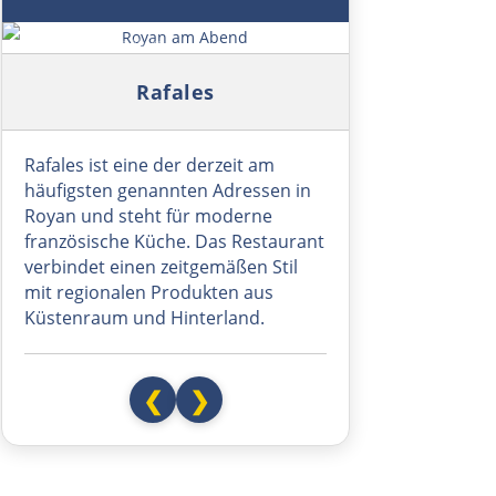
Schweden
Symbolbild: Royan am Abend
Rafales
Malmö
Helsingborg
Rafales ist eine der derzeit am
häufigsten genannten Adressen in
Royan und steht für moderne
Halmstad
französische Küche. Das Restaurant
verbindet einen zeitgemäßen Stil
Varberg
mit regionalen Produkten aus
Küstenraum und Hinterland.
Göteborg
Borås
❮
❯
Jönköping