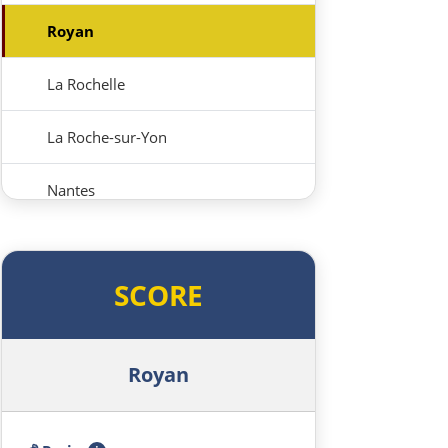
Royan
La Rochelle
La Roche-sur-Yon
Nantes
Rennes
SCORE
Avranches
Saint-Lô
Royan
Caen