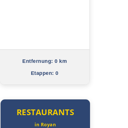
Hamburg
Lübeck
Kiel
Flensburg
Dänemark
Entfernung:
0 km
Etappen:
0
Kolding
Odense
Slagelse
RESTAURANTS
Kopenhagen
in Royan