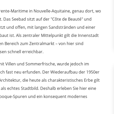
rente-Maritime in Nouvelle-Aquitaine, genau dort, wo
 Das Seebad sitzt auf der "Côte de Beauté" und
ützt und offen, mit langen Sandstränden und einer
ut ist. Als zentraler Mittelpunkt gilt die Innenstadt
n Bereich zum Zentralmarkt – von hier sind
n schnell erreichbar.
mit Villen und Sommerfrische, wurde jedoch im
ach fast neu erfunden. Der Wiederaufbau der 1950er
rchitektur, die heute als charakteristisches Erbe gilt
n als echtes Stadtbild. Deshalb erleben Sie hier eine
e-Époque-Spuren und ein konsequent modernes