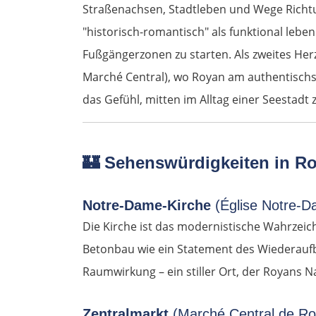
Straßenachsen, Stadtleben und Wege Richt
"historisch-romantisch" als funktional leben
Fußgängerzonen zu starten. Als zweites Herz
Marché Central), wo Royan am authentischst
das Gefühl, mitten im Alltag einer Seestadt 
🏰
Sehenswürdigkeiten in R
Notre-Dame-Kirche
(Église Notre-
Die Kirche ist das modernistische Wahrzeic
Betonbau wie ein Statement des Wiederaufba
Raumwirkung – ein stiller Ort, der Royans N
Zentralmarkt
(Marché Central de R