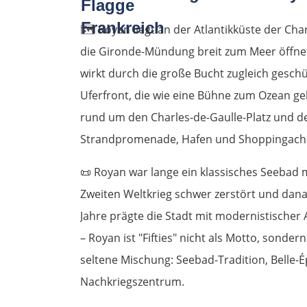
🗺️
Royan liegt an der Atlantikküste der Cha
die Gironde-Mündung breit zum Meer öffnet.
wirkt durch die große Bucht zugleich gesch
Uferfront, die wie eine Bühne zum Ozean geba
rund um den Charles-de-Gaulle-Platz und de
Strandpromenade, Hafen und Shoppingachse
📜
Royan war lange ein klassisches Seebad 
Zweiten Weltkrieg schwer zerstört und dan
Jahre prägte die Stadt mit modernistischer A
– Royan ist "Fifties" nicht als Motto, sonder
seltene Mischung: Seebad-Tradition, Bell
Nachkriegszentrum.