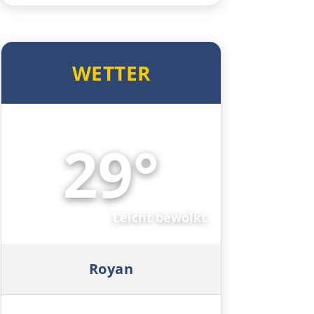
Luxemburg
Luxemburg
WETTER
Belgien
29°
Lüttich
🌤️
Brüssel
Antwerpen
Leicht bewölkt
Niederlande
Royan
Rotterdam