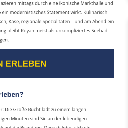
azieren mittags durch eine ikonische Markthalle und
e ein modernistisches Statement wirkt. Kulinarisch
sch, Käse, regionale Spezialitäten – und am Abend ein
rung bleibt Royan meist als unkompliziertes Seebad
igen.
N ERLEBEN
rleben?
r: Die Große Bucht lädt zu einem langen
igen Minuten sind Sie an der lebendigen
ck auf die Brandung. Danach lohnt sich ein