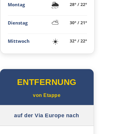
🌦️
Montag
28° / 22°
Den Haag
⛅
Amsterdam
Dienstag
30° / 21°
Leeuwarden
☀️
Mittwoch
32° / 22°
Groningen
Deutschland Nord
ENTFERNUNG
Leer
von
Etappe
Oldenburg
auf der Via Europe nach
Bremen