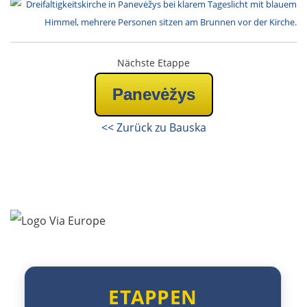
Nächste Etappe
OSTROUTE
Panevėžys
Estland
<< Zurück zu Bauska
Tallinn
Rapla
Pärnu
Lettland
ETAPPEN
Salacgrīva