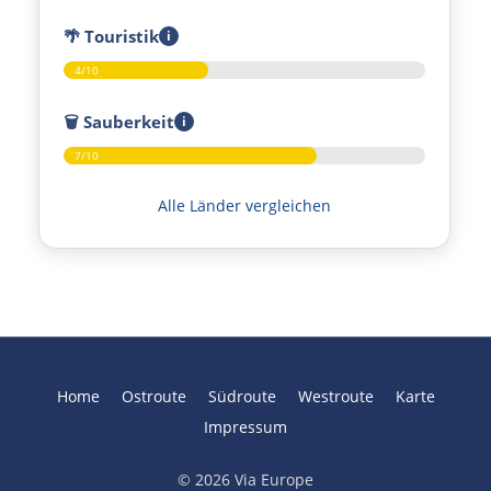
🌴
Touristik
i
Posen
4/10
Nowy Tomyśl
🗑️
Sauberkeit
i
7/10
Schwiebus
Alle Länder vergleichen
Deutschland Ost
Frankfurt (Oder)
Fürstenwalde
Home
Ostroute
Südroute
Westroute
Karte
Berlin
Impressum
Lübben
© 2026 Via Europe