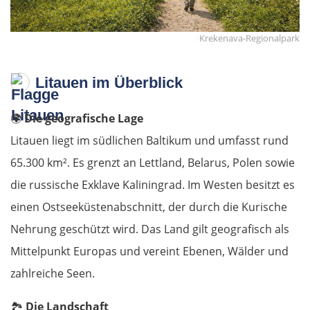
Aussichtsturm Krekenava
Krekenava-Regionalpark
Litauen im Überblick
🌍
Die geografische Lage
Litauen liegt im südlichen Baltikum und umfasst rund
65.300 km². Es grenzt an Lettland, Belarus, Polen sowie
die russische Exklave Kaliningrad. Im Westen besitzt es
einen Ostseeküstenabschnitt, der durch die Kurische
Nehrung geschützt wird. Das Land gilt geografisch als
Mittelpunkt Europas und vereint Ebenen, Wälder und
zahlreiche Seen.
🏞️
Die Landschaft