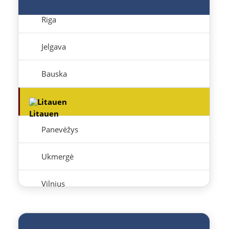
Riga
Jelgava
Bauska
Litauen
Panevėžys
Ukmergė
Vilnius
Alytus