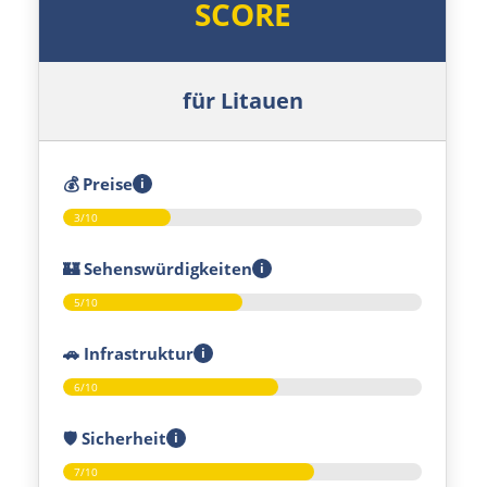
SCORE
Polen
Suwałki
für Litauen
Ełk
💰
Preise
i
Łomża
3/10
Wyszków
🏰
Sehenswürdigkeiten
i
5/10
Warschau
🚗
Infrastruktur
i
Żyrardów
6/10
Łódź
🛡️
Sicherheit
i
7/10
Turek