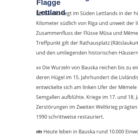
🗺️
Bauska liegt im Süden Lettlands in der h
Kilometer südlich von Riga und unweit der l
Zusammenfluss der Flüsse Mūsa und Mēmele a
Treffpunkt gilt der Rathausplatz (Rātslauku
und den umliegenden historischen Häusern
📜
Die Wurzeln von Bauska reichen bis zu ei
deren Hügel im 15. Jahrhundert die Livländ
entwickelte sich am linken Ufer der Mēmele
Semgallen aufblühte. Kriege im 17. und 18.
Zerstörungen im Zweiten Weltkrieg prägten
1990 schrittweise restauriert.
👪
Heute leben in Bauska rund 10.000 Einwo