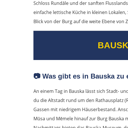
Schloss Rundāle und der sanften Flusslands
einfache lettische Küche in kleinen Lokale
Blick von der Burg auf die weite Ebene von 
BAUSK
📷
Was gibt es in Bauska zu 
An einem Tag in Bauska lässt sich Stadt- u
du die Altstadt rund um den Rathausplatz (R
Gassen mit niedrigem Häuserbestand. Ansch
Mūsa und Mēmele hinauf zur Burg Bauska m
Nachmittags bieten das Bauska-Museum, d