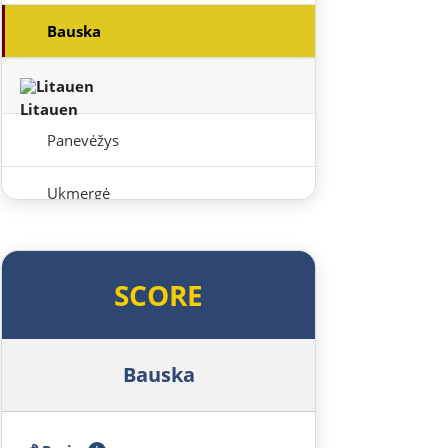
Bauska
Litauen
Panevėžys
Ukmergė
Vilnius
SCORE
Alytus
Polen
Bauska
Suwałki