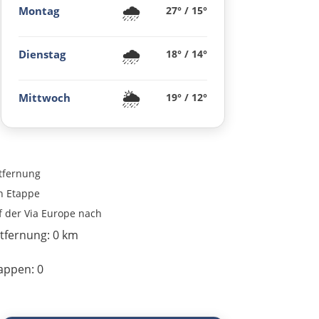
🌧️
Montag
27° / 15°
Dresden
🌧️
Pirna
Dienstag
18° / 14°
Sächsische Schweiz
🌦️
Mittwoch
19° / 12°
Tschechien
Ústí nad Labem
tfernung
n
Etappe
Mělník
f der Via Europe nach
tfernung:
0 km
Prag
appen:
0
Beroun