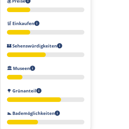
💰
Preise
i
Ełk
Łomża
🛒
Einkaufen
i
Wyszków
🏰
Sehenswürdigkeiten
i
Warschau
Żyrardów
🏛️
Museen
i
Łódź
🌳
Grünanteil
i
Turek
Posen
🏊
Bademöglichkeiten
i
Nowy Tomyśl