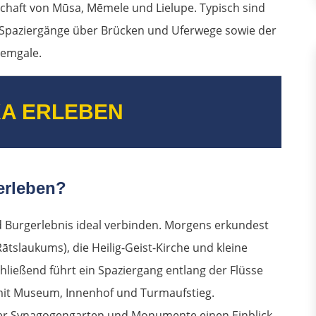
chaft von Mūsa, Mēmele und Lielupe. Typisch sind
n, Spaziergänge über Brücken und Uferwege sowie der
Zemgale.
A ERLEBEN
erleben?
nd Burgerlebnis ideal verbinden. Morgens erkundest
ātslaukums), die Heilig-Geist-Kirche und kleine
ließend führt ein Spaziergang entlang der Flüsse
it Museum, Innenhof und Turmaufstieg.
er Synagogengarten und Monumente einen Einblick