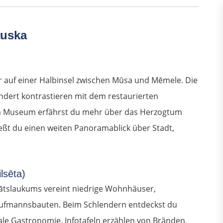
auska
är auf einer Halbinsel zwischen Mūsa und Mēmele. Die
dert kontrastieren mit dem restaurierten
 Im Museum erfährst du mehr über das Herzogtum
ßt du einen weiten Panoramablick über Stadt,
lsēta)
 Rātslaukums vereint niedrige Wohnhäuser,
Kaufmannsbauten. Beim Schlendern entdeckst du
ale Gastronomie. Infotafeln erzählen von Bränden,