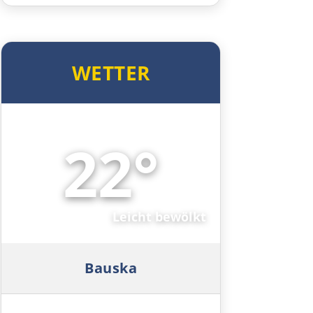
Schwiebus
WETTER
Deutschland Ost
Frankfurt (Oder)
22°
Fürstenwalde
🌤️
Berlin
Leicht bewölkt
Lübben
Spreewald
Bauska
Senftenberg