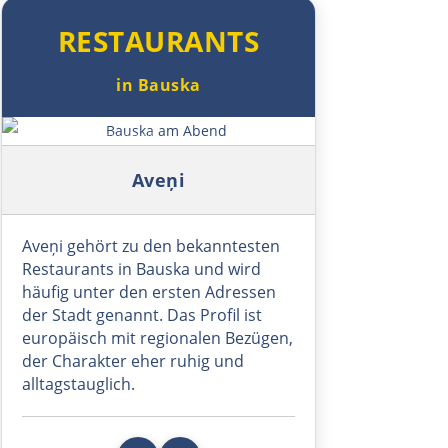
Pilsen
RESTAURANTS
Taus
in Bauska
Deutschland Süd
Symbolbild: Bauska am Abend
Cham
Aveņi
Regensburg
Aveņi gehört zu den bekanntesten
Restaurants in Bauska und wird
Ingolstadt
häufig unter den ersten Adressen
der Stadt genannt. Das Profil ist
Pfaffenhofen an der Ilm
europäisch mit regionalen Bezügen,
der Charakter eher ruhig und
München
alltagstauglich.
Rosenheim