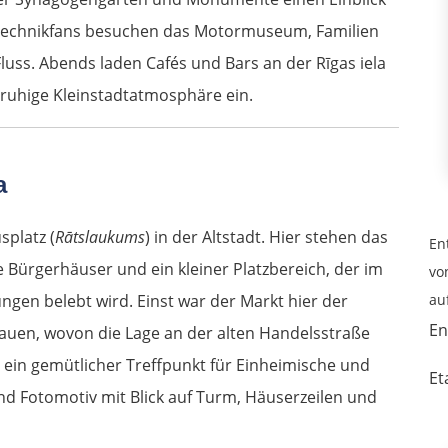
. Technikfans besuchen das Motormuseum, Familien
luss. Abends laden Cafés und Bars an der Rīgas iela
 ruhige Kleinstadtatmosphäre ein.
a
splatz (
Rātslaukums
) in der Altstadt. Hier stehen das
En
 Bürgerhäuser und ein kleiner Platzbereich, der im
vo
gen belebt wird. Einst war der Markt hier der
au
En
tauen, wovon die Lage an der alten Handelsstraße
z ein gemütlicher Treffpunkt für Einheimische und
Et
d Fotomotiv mit Blick auf Turm, Häuserzeilen und