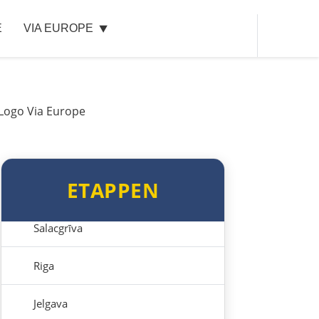
E
VIA EUROPE
Estland
Tallinn
Rapla
Pärnu
ETAPPEN
Lettland
Salacgrīva
Riga
Jelgava