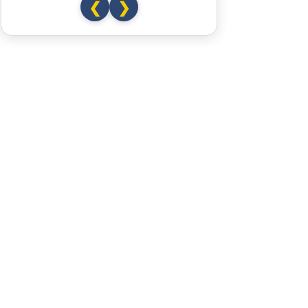
❮
❯
Österreich
Salzburg
Vöcklabruck
Linz
Amstetten
St. Pölten
Wien
Slowakei