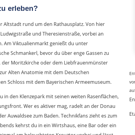
zu erleben?
der Altstadt rund um den Rathausplatz. Von hier
 Ludwigstraße und Theresienstraße, vorbei an
n. Am Viktualienmarkt genießt du unter
sche Schmankerl, bevor du über enge Gassen zu
, der Moritzkirche oder dem Liebfrauenmünster
r zur Alten Anatomie mit dem Deutschen
En
uen Schloss mit dem Bayerischen Armeemuseum.
vo
au
 in den Klenzepark mit seinen weiten Rasenflächen,
En
tungsfront. Wer es aktiver mag, radelt an der Donau
Et
der Auwaldsee zum Baden. Technikfans zieht es zum
nds kehrst du in ein Wirtshaus, eine Bar oder ein
h einmal am beleuchteten Kreuztor vorbei und lässt