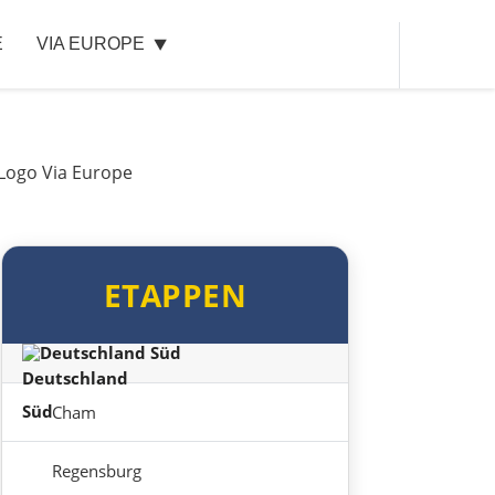
E
VIA EUROPE
Mělník
Prag
Beroun
Pilsen
ETAPPEN
Taus
Deutschland Süd
Cham
Regensburg