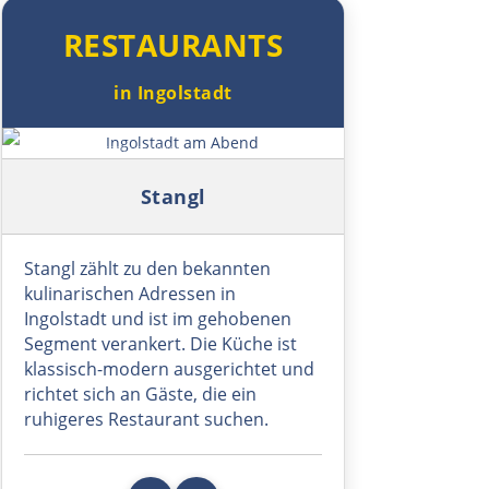
Schumen
RESTAURANTS
Warna
in Ingolstadt
Nessebar
Symbolbild: Ingolstadt am Abend
Burgas
Stangl
Elchowo
Stangl zählt zu den bekannten
kulinarischen Adressen in
Chaskowo
Ingolstadt und ist im gehobenen
Segment verankert. Die Küche ist
Kardschali
klassisch-modern ausgerichtet und
richtet sich an Gäste, die ein
Griechenland
ruhigeres Restaurant suchen.
Komotini