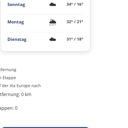
☁️
Sonntag
34° / 16°
Târnăveni
🌦️
Montag
32° / 21°
Sibiu
Râmnicu Vâlcea
☁️
Dienstag
31° / 18°
Pitești
Bukarest
tfernung
n
Etappe
Bulgarien Ost
f der Via Europe nach
tfernung:
0 km
Ruse
appen:
0
Rasgrad