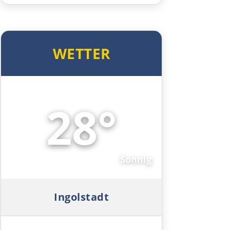
Esztergom
WETTER
Budapest
Jászberény
28°
Tiszafüred
☀️
Debrecen
Sonnig
Rumänien Ost
Oradea
Ingolstadt
Cluj-Napoca