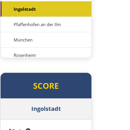
Ingolstadt
Pfaffenhofen an der Ilm
München
Rosenheim
Österreich
SCORE
Salzburg
Vöcklabruck
Ingolstadt
Linz