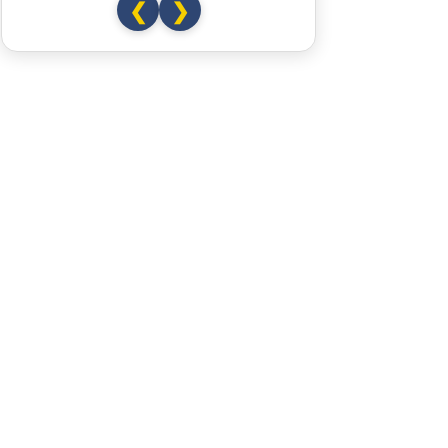
❮
❯
Xanthi
Kavala
Asprovalta
Thessaloniki
Katerini
Elassona
Kalambaka
Meteora-Klöster