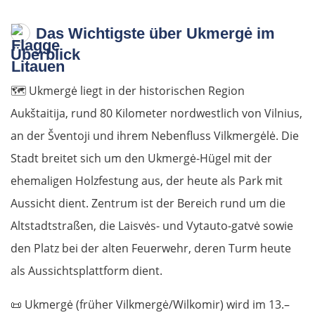
Das Wichtigste über Ukmergė im
Überblick
🗺️
Ukmergė liegt in der historischen Region
Aukštaitija, rund 80 Kilometer nordwestlich von Vilnius,
an der Šventoji und ihrem Nebenfluss Vilkmergėlė. Die
Stadt breitet sich um den Ukmergė-Hügel mit der
ehemaligen Holzfestung aus, der heute als Park mit
Aussicht dient. Zentrum ist der Bereich rund um die
Altstadtstraßen, die Laisvės- und Vytauto-gatvė sowie
den Platz bei der alten Feuerwehr, deren Turm heute
als Aussichtsplattform dient.
📜
Ukmergė (früher Vilkmergė/Wilkomir) wird im 13.–