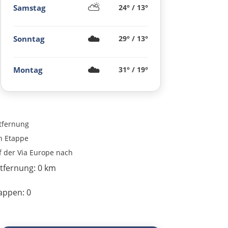
⛅
Samstag
24° / 13°
Österreich
☁️
Sonntag
29° / 13°
Salzburg
Vöcklabruck
☁️
Montag
31° / 19°
Linz
Amstetten
tfernung
n
Etappe
St. Pölten
f der Via Europe nach
tfernung:
0 km
Wien
appen:
0
Slowakei