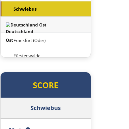
Schwiebus
Deutschland Ost
Frankfurt (Oder)
Fürstenwalde
Berlin
SCORE
Lübben
Spreewald
Schwiebus
Senftenberg