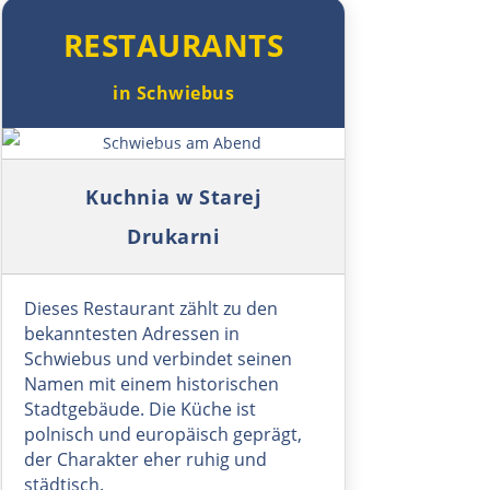
Bratislava
RESTAURANTS
Trnava
in Schwiebus
Nitra
Symbolbild: Schwiebus am Abend
Nové Zámky
Kuchnia w Starej
Drukarni
Ungarn Nord
Esztergom
Dieses Restaurant zählt zu den
bekanntesten Adressen in
Budapest
Schwiebus und verbindet seinen
Namen mit einem historischen
Stadtgebäude. Die Küche ist
Jászberény
polnisch und europäisch geprägt,
der Charakter eher ruhig und
Tiszafüred
städtisch.