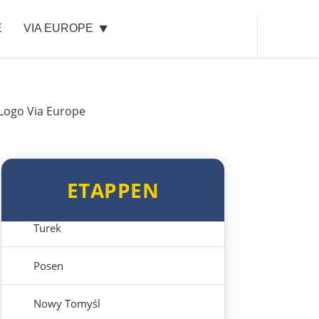
Ełk
E
VIA EUROPE
Łomża
Wyszków
Warschau
Żyrardów
ETAPPEN
Łódź
Turek
Posen
Nowy Tomyśl