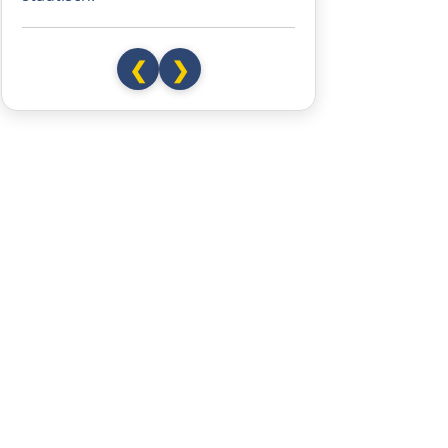
Debrecen
❮
❯
Rumänien Ost
Oradea
Cluj-Napoca
Târnăveni
Sibiu
Râmnicu Vâlcea
Pitești