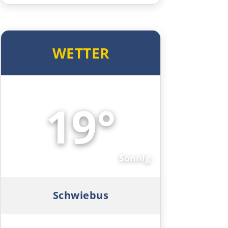
Taus
WETTER
Deutschland Süd
Cham
19°
Regensburg
☀️
Ingolstadt
Sonnig
Pfaffenhofen an der Ilm
München
Schwiebus
Rosenheim