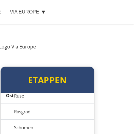
E
VIA EUROPE
Sibiu
Râmnicu Vâlcea
Pitești
Bukarest
ETAPPEN
Bulgarien Ost
Ruse
Rasgrad
Schumen