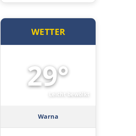
Lamia
Livanates
WETTER
Chalkida
29°
SÜDROUTE
🌤️
Athen
Leicht bewölkt
Korinth
Patras
Warna
Mesolongi