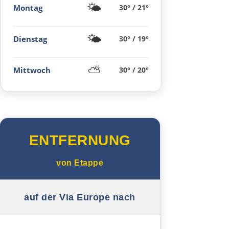
🌤️
Montag
30° / 21°
Arta
🌤️
Ioannina
Dienstag
30° / 19°
Argos Orestiko
⛅
Mittwoch
30° / 20°
Edessa
Giannitsa
ENTFERNUNG
Polykastro
von
Etappe
Bulgarien West
auf der Via Europe nach
Petritsch