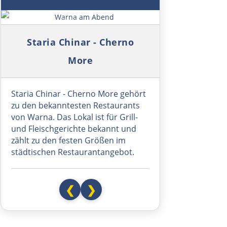
Lugosch
Symbolbild: Warna am Abend
Staria Chinar - Cherno
Timișoara
More
Arad
Staria Chinar - Cherno More gehört
Ungarn Süd
zu den bekanntesten Restaurants
von Warna. Das Lokal ist für Grill-
Szeged
und Fleischgerichte bekannt und
zählt zu den festen Größen im
städtischen Restaurantangebot.
Baja
Mohács
❮
❯
Kroatien