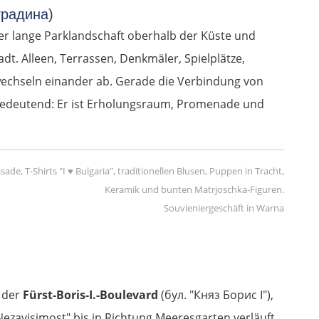
градина)
er lange Parklandschaft oberhalb der Küste und
dt. Alleen, Terrassen, Denkmäler, Spielplätze,
echseln einander ab. Gerade die Verbindung von
bedeutend: Er ist Erholungsraum, Promenade und
Souvieniergeschäft in Warna
t der
Fürst-Boris-I.-Boulevard
(бул. "Княз Борис I"),
ezavisimost" bis in Richtung Meeresgarten verläuft.