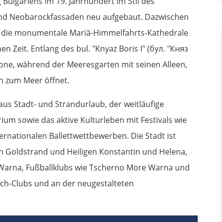
Bulgariens im 19. Jahrhundert im Stil des
 und Neobarockfassaden neu aufgebaut. Dazwischen
e, die monumentale Mariä-Himmelfahrts-Kathedrale
n Zeit. Entlang des bul. "Knyaz Boris I" (бул. "Княз
rzone, während der Meeresgarten mit seinen Alleen,
ch zum Meer öffnet.
us Stadt- und Strandurlaub, der weitläufige
um sowie das aktive Kulturleben mit Festivals wie
rnationalen Ballettwettbewerben. Die Stadt ist
 Goldstrand und Heiligen Konstantin und Helena,
 Warna, Fußballklubs wie Tscherno More Warna und
ch-Clubs und an der neugestalteten