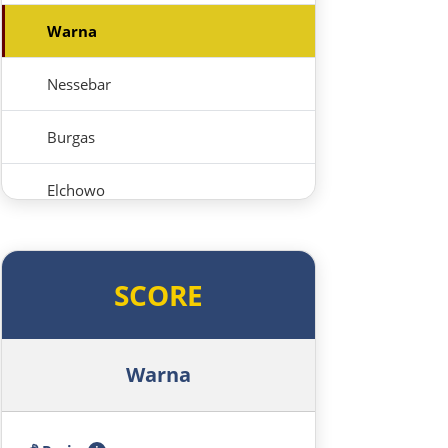
Warna
Nessebar
Burgas
Elchowo
Chaskowo
SCORE
Kardschali
Griechenland
Warna
Komotini