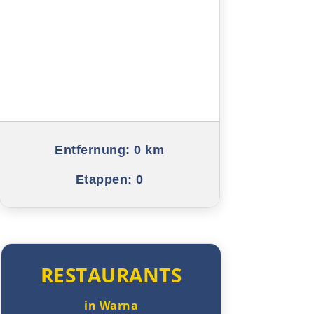
Blagoewgrad
Sofia
Montana
Widin
Rumänien West
Entfernung:
0 km
Etappen:
0
Craiova
Târgu Jiu
Petroșani
RESTAURANTS
Diemrich
in Warna