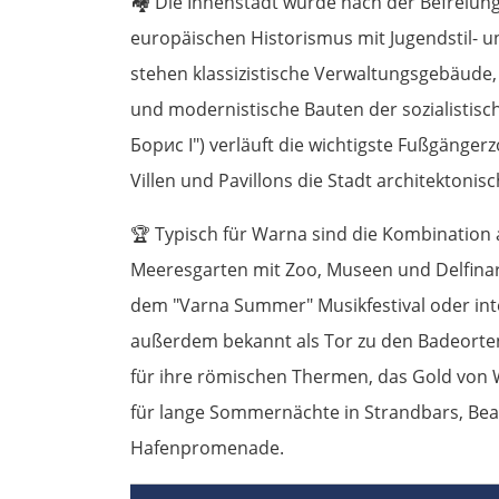
🏘️
Die Innenstadt wurde nach der Befreiung 
europäischen Historismus mit Jugendstil-
stehen klassizistische Verwaltungsgebäud
und modernistische Bauten der sozialistische
Борис I") verläuft die wichtigste Fußgänge
Villen und Pavillons die Stadt architektonis
🏆
Typisch für Warna sind die Kombination a
Meeresgarten mit Zoo, Museen und Delfinari
dem "Varna Summer" Musikfestival oder inte
außerdem bekannt als Tor zu den Badeorten
für ihre römischen Thermen, das Gold von
für lange Sommernächte in Strandbars, Bea
Hafenpromenade.