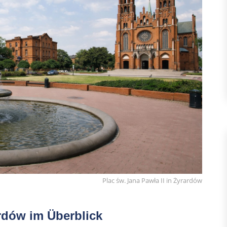
Plac św. Jana Pawła II in Żyrardów
rdów im Überblick