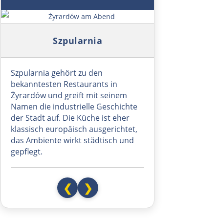
Ungarn Nord
Symbolbild: Żyrardów am Abend
Szpularnia
Esztergom
Budapest
Szpularnia gehört zu den
bekanntesten Restaurants in
Żyrardów und greift mit seinem
Jászberény
Namen die industrielle Geschichte
der Stadt auf. Die Küche ist eher
Tiszafüred
klassisch europäisch ausgerichtet,
das Ambiente wirkt städtisch und
Debrecen
gepflegt.
Rumänien Ost
❮
❯
Oradea