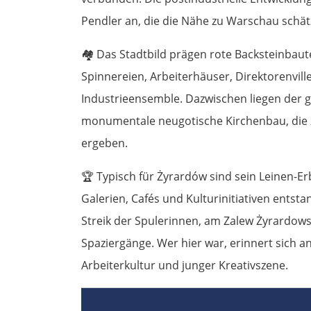
Pendler an, die die Nähe zu Warschau schät
🏘️
Das Stadtbild prägen rote Backsteinbaute
Spinnereien, Arbeiterhäuser, Direktorenvill
Industrieensemble. Dazwischen liegen der g
monumentale neugotische Kirchenbau, die z
ergeben.
🏆
Typisch für Żyrardów sind sein Leinen-Erb
Galerien, Cafés und Kulturinitiativen entst
Streik der Spulerinnen, am Zalew Żyrardow
Spaziergänge. Wer hier war, erinnert sich a
Arbeiterkultur und junger Kreativszene.