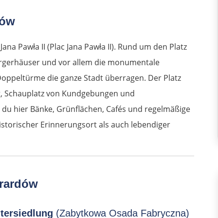
dów
Jana Pawła II (Plac Jana Pawła II). Rund um den Platz
ürgerhäuser und vor allem die monumentale
 Doppeltürme die ganze Stadt überragen. Der Platz
ng, Schauplatz von Kundgebungen und
 du hier Bänke, Grünflächen, Cafés und regelmäßige
istorischer Erinnerungsort als auch lebendiger
yrardów
itersiedlung
(Zabytkowa Osada Fabryczna)