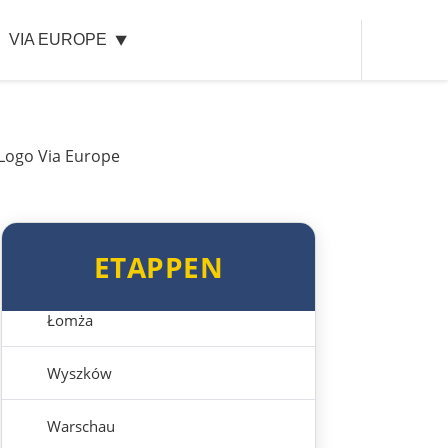
VIA EUROPE
Vilnius
Alytus
Polen
Suwałki
ETAPPEN
Ełk
Łomża
Wyszków
Warschau