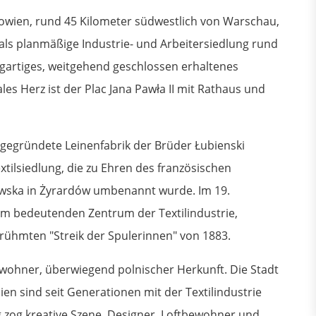
owien, rund 45 Kilometer südwestlich von Warschau,
 als planmäßige Industrie- und Arbeitersiedlung rund
zigartiges, weitgehend geschlossen erhaltenes
es Herz ist der Plac Jana Pawła II mit Rathaus und
t gegründete Leinenfabrik der Brüder Łubienski
tilsiedlung, die zu Ehren des französischen
owska in Żyrardów umbenannt wurde. Im 19.
nem bedeutenden Zentrum der Textilindustrie,
ühmten "Streik der Spulerinnen" von 1883.
wohner, überwiegend polnischer Herkunft. Die Stadt
lien sind seit Generationen mit der Textilindustrie
g zog kreative Szene, Designer, Loftbewohner und