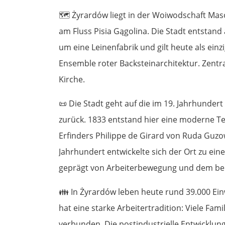
🗺️
Żyrardów liegt in der Woiwodschaft Mas
am Fluss Pisia Gągolina. Die Stadt entstand
um eine Leinenfabrik und gilt heute als ein
Ensemble roter Backsteinarchitektur. Zentral
Kirche.
📜
Die Stadt geht auf die im 19. Jahrhunder
zurück. 1833 entstand hier eine moderne Tex
Erfinders Philippe de Girard von Ruda Guz
Jahrhundert entwickelte sich der Ort zu ei
geprägt von Arbeiterbewegung und dem ber
👪
In Żyrardów leben heute rund 39.000 Ein
hat eine starke Arbeitertradition: Viele Fami
verbunden. Die postindustrielle Entwicklun