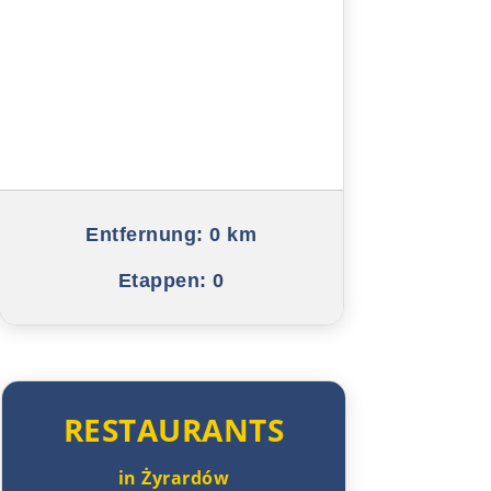
Linz
Amstetten
St. Pölten
Wien
Slowakei
Entfernung:
0 km
Etappen:
0
Bratislava
Trnava
Nitra
RESTAURANTS
Nové Zámky
in Żyrardów