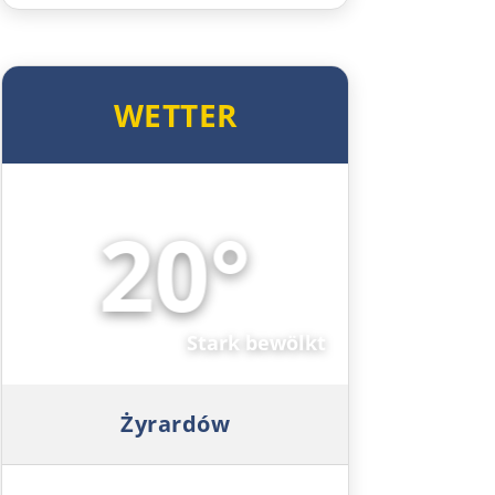
Ústí nad Labem
Mělník
WETTER
Prag
20°
Beroun
☁️
Pilsen
Taus
Stark bewölkt
Deutschland Süd
Żyrardów
Cham