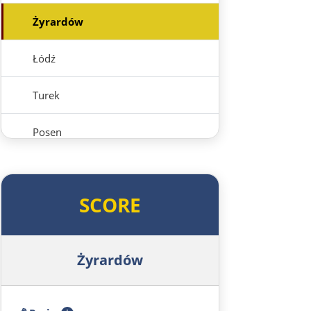
Żyrardów
Łódź
Turek
Posen
Nowy Tomyśl
SCORE
Schwiebus
Deutschland Ost
Żyrardów
Frankfurt (Oder)