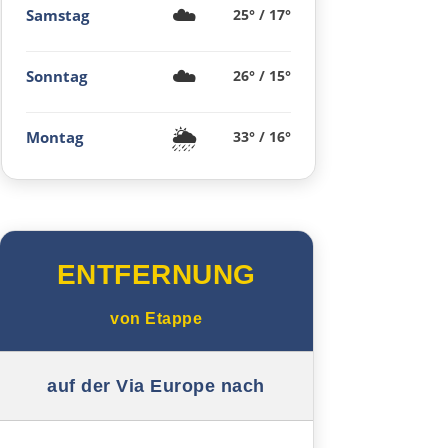
☁️
Samstag
25° / 17°
Regensburg
☁️
Ingolstadt
Sonntag
26° / 15°
Pfaffenhofen an der Ilm
🌦️
Montag
33° / 16°
München
Rosenheim
ENTFERNUNG
Österreich
von
Etappe
Salzburg
auf der Via Europe nach
Vöcklabruck