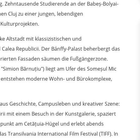
g. Zehntausende Studierende an der Babeș-Bolyai-
n Cluj zu einer jungen, lebendigen
 Kulturprojekten.
e Altstadt mit klassizistischen und
 Calea Republicii. Der Bánffy-Palast beherbergt das
rierten Fassaden säumen die Fußgängerzone.
 "Simion Bărnuțiu") liegt am Ufer des Someșul Mic
eln entstehen moderne Wohn- und Bürokomplexe,
 aus Geschichte, Campusleben und kreativer Szene:
rii mit einem Besuch in der Kunstgalerie, spaziert
tspunkt am Cetățuia-Hügel und erlebt abends
s Transilvania International Film Festival (TIFF). In