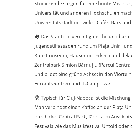
Studierende sorgen für eine bunte Mischun
Universität und anderen Hochschulen mache
Universitätsstadt mit vielen Cafés, Bars und
🏘️
Das Stadtbild vereint gotische und barock
Jugendstilfassaden rund um Piața Unirii und
Kunstmuseum, Häuser mit Erkern und deko
Zentralpark Simion Bărnuțiu (Parcul Central
und bildet eine grüne Achse; in den Viert
Einkaufszentren und IT-Campusse.
🏆
Typisch für Cluj-Napoca ist die Mischung
Man verbindet einen Kaffee an der Piața Uni
durch den Central Park, fährt zum Aussich
Festivals wie das Musikfestival Untold oder da