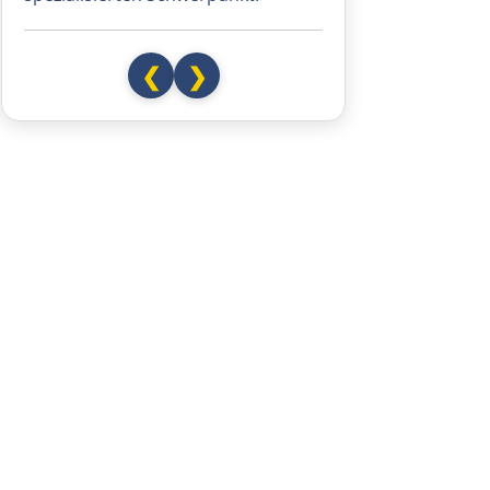
Petritsch
❮
❯
Blagoewgrad
Sofia
Montana
Widin
Rumänien West
Craiova
Târgu Jiu