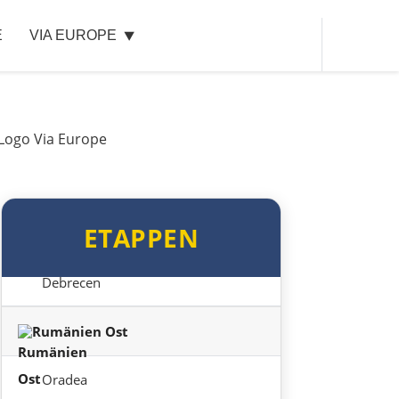
E
VIA EUROPE
Ungarn Nord
Esztergom
Budapest
Jászberény
ETAPPEN
Tiszafüred
Debrecen
Rumänien Ost
Oradea