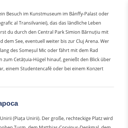
 ein Besuch im Kunstmuseum im Bánffy-Palast oder
fic al Transilvaniei), das das ländliche Leben
erst du durch den Central Park Simion Bărnuțiu mit
 dem See, eventuell weiter bis zur Cluj Arena. Wer
ntlang des Someșul Mic oder fährt mit dem Rad
n zum Cetățuia-Hügel hinauf, genießt den Blick über
 Bar, einem Studentencafé oder bei einem Konzert
Napoca
Unirii (Piața Unirii). Der große, rechteckige Platz wird
r hohen Turm, dem Matthias-Corvinus-Denkmal, dem