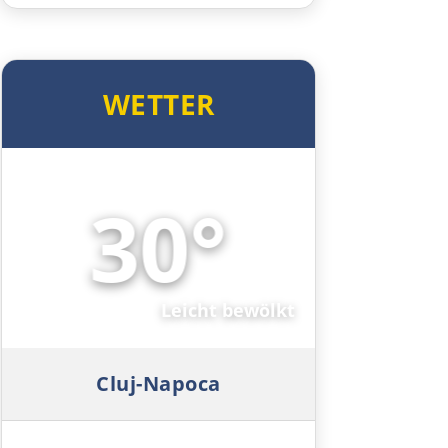
Komotini
Xanthi
WETTER
Kavala
30°
Asprovalta
🌤️
Thessaloniki
Katerini
Leicht bewölkt
Elassona
Cluj-Napoca
Kalambaka