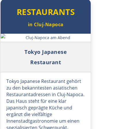
Patras
RESTAURANTS
Mesolongi
in Cluj-Napoca
Arta
Symbolbild: Cluj-Napoca am Abend
Ioannina
Tokyo Japanese
Argos Orestiko
Restaurant
Edessa
Tokyo Japanese Restaurant gehört
zu den bekanntesten asiatischen
Giannitsa
Restaurantadressen in Cluj-Napoca.
Das Haus steht für eine klar
Polykastro
japanisch geprägte Küche und
ergänzt die vielfältige
Innenstadtgastronomie um einen
Bulgarien West
spezialisierten Schwerpunkt.