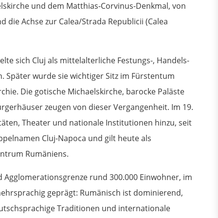
haelskirche und dem Matthias-Corvinus-Denkmal, von
d die Achse zur Calea/Strada Republicii (Calea
lte sich Cluj als mittelalterliche Festungs-, Handels-
 Später wurde sie wichtiger Sitz im Fürstentum
ie. Die gotische Michaelskirche, barocke Paläste
Bürgerhäuser zeugen von dieser Vergangenheit. Im 19.
ten, Theater und nationale Institutionen hinzu, seit
ppelnamen Cluj-Napoca und gilt heute als
zentrum Rumäniens.
nd Agglomerationsgrenze rund 300.000 Einwohner, im
mehrsprachig geprägt: Rumänisch ist dominierend,
utschsprachige Traditionen und internationale