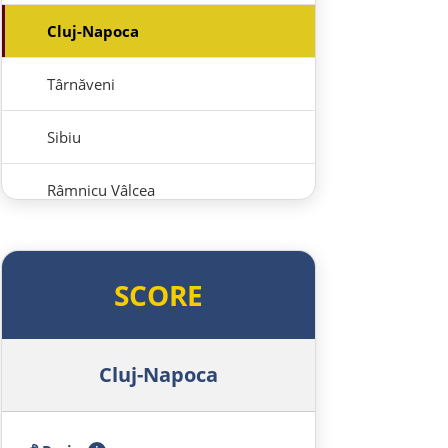
Cluj-Napoca
Târnăveni
Sibiu
Râmnicu Vâlcea
Pitești
SCORE
Bukarest
Bulgarien Ost
Cluj-Napoca
Ruse