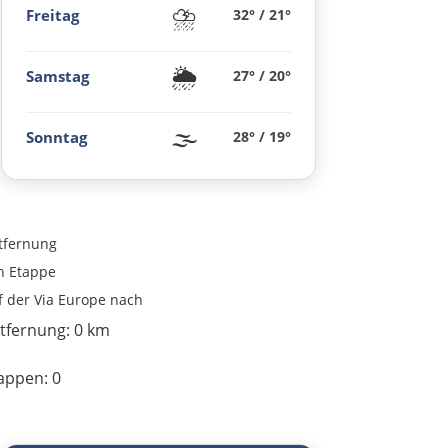
⛈️
Freitag
32° / 21°
Meteora-Klöster
🌦️
Karditsa
Samstag
27° / 20°
Lamia
🌫️
Sonntag
28° / 19°
Livanates
Chalkida
tfernung
n
Etappe
SÜDROUTE
f der Via Europe nach
tfernung:
0 km
Athen
appen:
0
Korinth