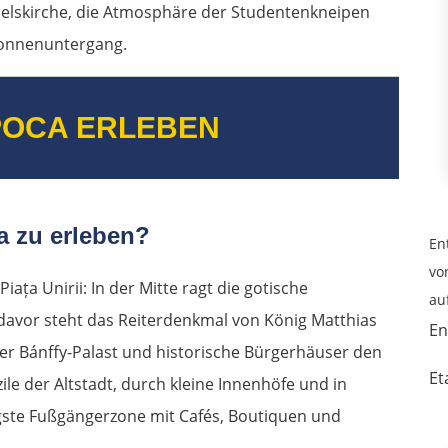
aelskirche, die Atmosphäre der Studentenkneipen
 Sonnenuntergang.
POCA ERLEBEN
a zu erleben?
En
vo
iața Unirii: In der Mitte ragt die gotische
au
f, davor steht das Reiterdenkmal von König Matthias
En
r Bánffy-Palast und historische Bürgerhäuser den
Et
zile der Altstadt, durch kleine Innenhöfe und in
tigste Fußgängerzone mit Cafés, Boutiquen und