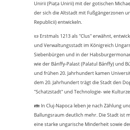
Unirii (Piața Unirii) mit der gotischen Mic
der sich die Altstadt mit Fußgängerzonen un
Republicii) entwickeln.
📜
Erstmals 1213 als "Clus" erwähnt, entwicke
und Verwaltungsstadt im Königreich Ungarn.
Siebenbürgen und in der Habsburgermonarch
wie der Bánffy-Palast (Palatul Bánffy) und 
und frühen 20. Jahrhundert kamen Universitä
dem 20. Jahrhundert trägt die Stadt den Do
"Schatzstadt" und Technologie- wie Kultur
👪
In Cluj-Napoca leben je nach Zählung u
Ballungsraum deutlich mehr. Die Stadt ist 
eine starke ungarische Minderheit sowie de