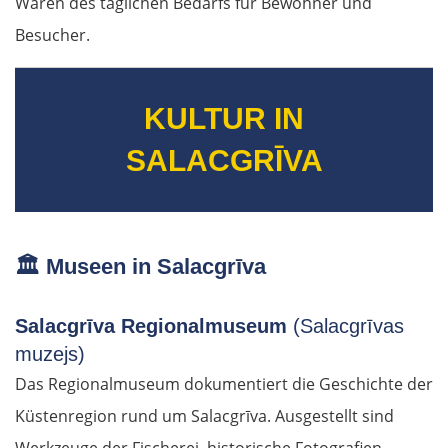
Waren des täglichen Bedarfs für Bewohner und
Besucher.
KULTUR IN
SALACGRĪVA
🏛️
Museen in Salacgrīva
Salacgrīva Regionalmuseum
(Salacgrīvas
muzejs)
Das Regionalmuseum dokumentiert die Geschichte der
Küstenregion rund um Salacgrīva. Ausgestellt sind