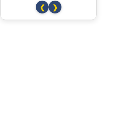
❮
❯
Nessebar
Burgas
Elchowo
Chaskowo
Kardschali
Griechenland
Komotini
Xanthi