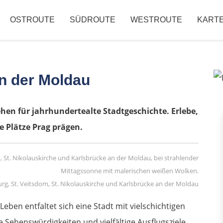
OSTROUTE
SÜDROUTE
WESTROUTE
KART
an der Moldau
ehen für jahrhundertealte Stadtgeschichte. Erlebe,
e Plätze Prag prägen.
g, St. Veitsdom, St. Nikolauskirche und Karlsbrücke an der Moldau
ben entfaltet sich eine Stadt mit vielschichtigen
Sehenswürdigkeiten und vielfältige Ausflugsziele