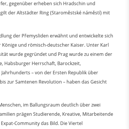
Ufer, gegenüber erheben sich Hradschin und
 gilt der Altstädter Ring (Staroměstské náměstí) mit
dlung der Přemysliden erwähnt und entwickelte sich
r Könige und römisch-deutscher Kaiser. Unter Karl
ersität wurde gegründet und Prag wurde zu einem der
e, Habsburger Herrschaft, Barockzeit,
0. Jahrhunderts – von der Ersten Republik über
is zur Samtenen Revolution – haben das Gesicht
 Menschen, im Ballungsraum deutlich über zwei
amilien prägen Studierende, Kreative, Mitarbeitende
Expat-Community das Bild. Die Viertel