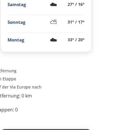
☁️
Samstag
27° / 16°
Budapest
⛅
Sonntag
31° / 17°
Jászberény
Tiszafüred
☁️
Montag
33° / 20°
Debrecen
Rumänien Ost
tfernung
n
Etappe
Oradea
f der Via Europe nach
tfernung:
0 km
Cluj-Napoca
appen:
0
Târnăveni