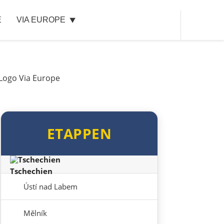
E
VIA EUROPE
Spreewald
Senftenberg
Dresden
Pirna
ETAPPEN
Sächsische Schweiz
Tschechien
Ústí nad Labem
Mělník