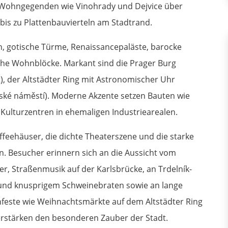
n Wohngegenden wie Vinohrady und Dejvice über
 bis zu Plattenbauvierteln am Stadtrand.
n, gotische Türme, Renaissancepaläste, barocke
sche Wohnblöcke. Markant sind die Prager Burg
t), der Altstädter Ring mit Astronomischer Uhr
avské náměstí). Moderne Akzente setzen Bauten wie
Kulturzentren in ehemaligen Industriearealen.
affeehäuser, die dichte Theaterszene und die starke
. Besucher erinnern sich an die Aussicht vom
r, Straßenmusik auf der Karlsbrücke, an Trdelník-
" und knusprigem Schweinebraten sowie an lange
enfeste wie Weihnachtsmärkte auf dem Altstädter Ring
erstärken den besonderen Zauber der Stadt.