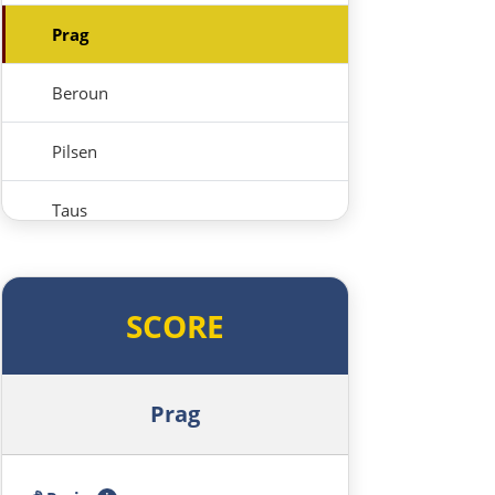
Prag
Beroun
Pilsen
Taus
Deutschland Süd
SCORE
Cham
Regensburg
Prag
Ingolstadt