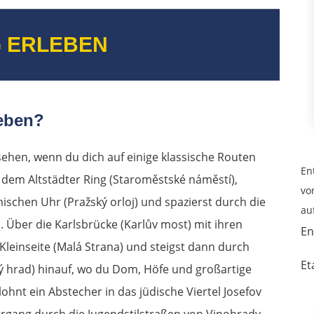
 ERLEBEN
leben?
sehen, wenn du dich auf einige klassische Routen
En
f dem Altstädter Ring (Staroměstské náměstí),
vo
schen Uhr (Pražský orloj) und spazierst durch die
au
 Über die Karlsbrücke (Karlův most) mit ihren
En
 Kleinseite (Malá Strana) und steigst dann durch
Et
ý hrad) hinauf, wo du Dom, Höfe und großartige
hnt ein Abstecher in das jüdische Viertel Josefov
rgang durch die Jugendstilstraßen von Vinohrady.