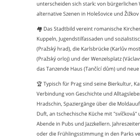
unterscheiden sich stark: von bürgerliche
alternative Szenen in Holešovice und Žižkov
🏘️
Das Stadtbild vereint romanische Kirche
Kuppeln, Jugendstilfassaden und sozialisti
(Pražský hrad), die Karlsbrücke (Karlův mos
(Pražský orloj) und der Wenzelsplatz (Václ
das Tanzende Haus (Tančící dům) und neue 
🏆
Typisch für Prag sind seine Bierkultur, K
Verbindung von Geschichte und Alltagsleben
Hradschin, Spaziergänge über die Moldauufe
Duft, an tschechische Küche mit "svíčková
Abende in Pubs und Jazzkellern. Jahreszeit
oder die Frühlingsstimmung in den Parks v