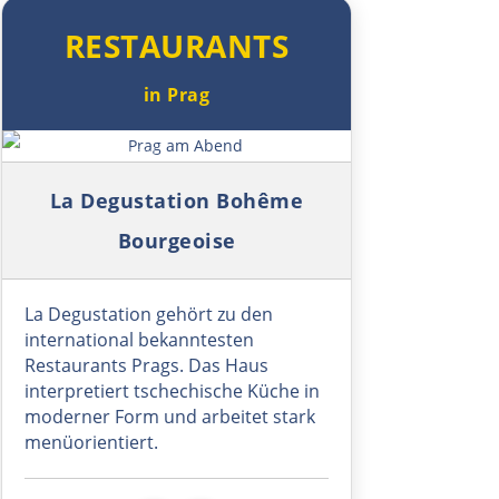
Sibiu
RESTAURANTS
Râmnicu Vâlcea
in Prag
Pitești
Symbolbild: Prag am Abend
Bukarest
La Degustation Bohême
Bourgeoise
Bulgarien Ost
Ruse
La Degustation gehört zu den
international bekanntesten
Rasgrad
Restaurants Prags. Das Haus
interpretiert tschechische Küche in
moderner Form und arbeitet stark
Schumen
menüorientiert.
Warna