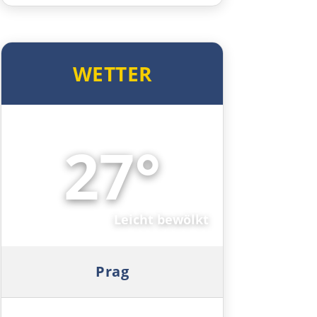
Wien
WETTER
Slowakei
Bratislava
27°
Trnava
🌤️
Nitra
Leicht bewölkt
Nové Zámky
Ungarn Nord
Prag
Esztergom