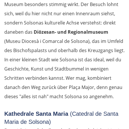
Museum besonders stimmig wirkt. Der Besuch lohnt
Łomża
sich, weil du hier nicht nur einen Innenraum siehst,
sondern Solsonas kulturelle Achse verstehst: direkt
Wyszków
daneben das
Diözesan- und Regionalmuseum
Warschau
(Museu Diocesà i Comarcal de Solsona), das im Umfeld
des Bischofspalasts und oberhalb des Kreuzgangs liegt.
Żyrardów
In einer kleinen Stadt wie Solsona ist das ideal, weil du
Geschichte, Kunst und Stadtbummel in wenigen
Łódź
Schritten verbinden kannst. Wer mag, kombiniert
Turek
danach den Weg zurück über Plaça Major, denn genau
dieses "alles ist nah" macht Solsona so angenehm.
Posen
Kathedrale Santa Maria
(Catedral de Santa
Nowy Tomyśl
Maria de Solsona)