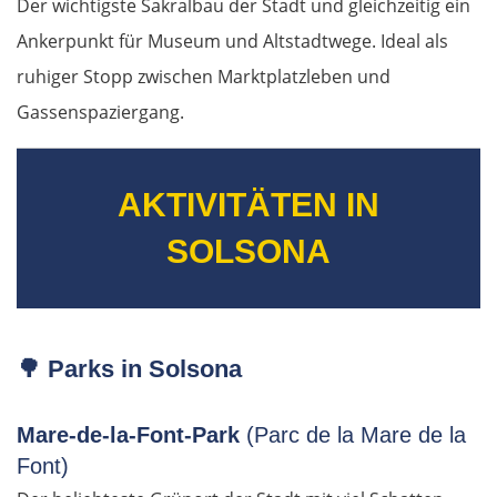
Der wichtigste Sakralbau der Stadt und gleichzeitig ein
Schwiebus
Ankerpunkt für Museum und Altstadtwege. Ideal als
Deutschland Ost
ruhiger Stopp zwischen Marktplatzleben und
Gassenspaziergang.
Frankfurt (Oder)
Fürstenwalde
AKTIVITÄTEN IN
Berlin
SOLSONA
Lübben
Spreewald
🌳 Parks in Solsona
Senftenberg
Mare-de-la-Font-Park
(Parc de la Mare de la
Font)
Dresden