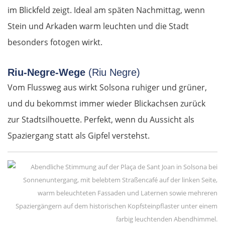
Debrecen
im Blickfeld zeigt. Ideal am späten Nachmittag, wenn
Stein und Arkaden warm leuchten und die Stadt
Rumänien Ost
besonders fotogen wirkt.
Oradea
Riu-Negre-Wege
(Riu Negre)
Cluj-Napoca
Vom Flussweg aus wirkt Solsona ruhiger und grüner,
und du bekommst immer wieder Blickachsen zurück
Târnăveni
zur Stadtsilhouette. Perfekt, wenn du Aussicht als
Spaziergang statt als Gipfel verstehst.
Sibiu
Râmnicu Vâlcea
Pitești
Bukarest