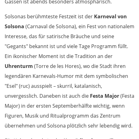
Gassen ist abends besonders atmosphärisch.
Chaskowo
Solsonas berühmteste Festzeit ist der
Karneval von
Kardschali
Solsona
(Carnaval de Solsona), ein Fest von nationalem
Interesse, das für satirische Bräuche und seine
Griechenland
"Gegants" bekannt ist und viele Tage Programm füllt.
Ein ikonischer Moment ist die Tradition an der
Komotini
Uhrenturm
(Torre de les Hores), wo die Stadt ihren
Xanthi
legendären Karnevals-Humor mit dem symbolischen
"Esel" (ruc) ausspielt – skurril, katalanisch,
Kavala
unvergesslich. Daneben ist auch die
Festa Major
(Festa
Major) in der ersten Septemberhälfte wichtig, wenn
Asprovalta
Figuren, Musik und Ritualprogramm das Zentrum
Thessaloniki
übernehmen und Solsona plötzlich sehr lebendig wird.
Katerini