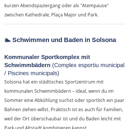
Taus
kurzen Abendspaziergang oder als "Atempause"
zwischen Kathedrale, Plaça Major und Park.
Deutschland Süd
Cham
🏊 Schwimmen und Baden in Solsona
Regensburg
Kommunaler Sportkomplex mit
Schwimmbädern
(Complex esportiu municipal
Ingolstadt
/ Piscines municipals)
Solsona hat ein städtisches Sportzentrum mit
Pfaffenhofen an der Ilm
kommunalen Schwimmbädern – ideal, wenn du im
München
Sommer eine Abkühlung suchst oder sportlich ein paar
Bahnen ziehen willst. Praktisch ist es auch für Familien,
Rosenheim
weil der Ort überschaubar ist und du Baden leicht mit
Park und Altstadt kombinieren kannst.
Österreich