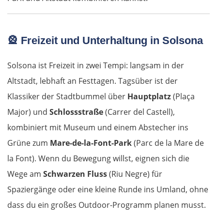
Salzburg
🎡 Freizeit und Unterhaltung in Solsona
Vöcklabruck
Solsona ist Freizeit in zwei Tempi: langsam in der
Linz
Altstadt, lebhaft an Festtagen. Tagsüber ist der
Klassiker der Stadtbummel über
Hauptplatz
(Plaça
Amstetten
Major) und
Schlossstraße
(Carrer del Castell),
kombiniert mit Museum und einem Abstecher ins
St. Pölten
Grüne zum
Mare-de-la-Font-Park
(Parc de la Mare de
Wien
la Font). Wenn du Bewegung willst, eignen sich die
Wege am
Schwarzen Fluss
(Riu Negre) für
Slowakei
Spaziergänge oder eine kleine Runde ins Umland, ohne
dass du ein großes Outdoor-Programm planen musst.
Bratislava