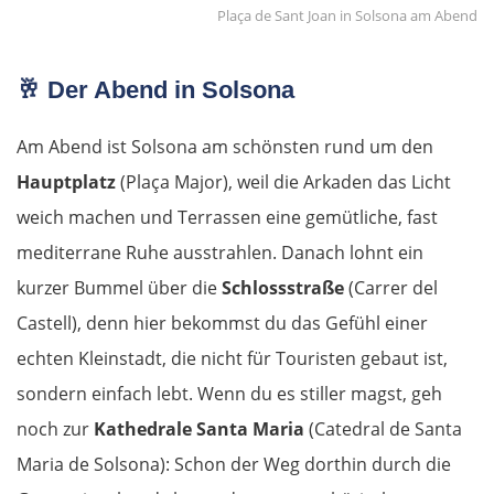
Plaça de Sant Joan in Solsona am Abend
Bulgarien Ost
🥂 Der Abend in Solsona
Ruse
Am Abend ist Solsona am schönsten rund um den
Rasgrad
Hauptplatz
(Plaça Major), weil die Arkaden das Licht
weich machen und Terrassen eine gemütliche, fast
Schumen
mediterrane Ruhe ausstrahlen. Danach lohnt ein
Warna
kurzer Bummel über die
Schlossstraße
(Carrer del
Castell), denn hier bekommst du das Gefühl einer
Nessebar
echten Kleinstadt, die nicht für Touristen gebaut ist,
sondern einfach lebt. Wenn du es stiller magst, geh
Burgas
noch zur
Kathedrale Santa Maria
(Catedral de Santa
Elchowo
Maria de Solsona): Schon der Weg dorthin durch die