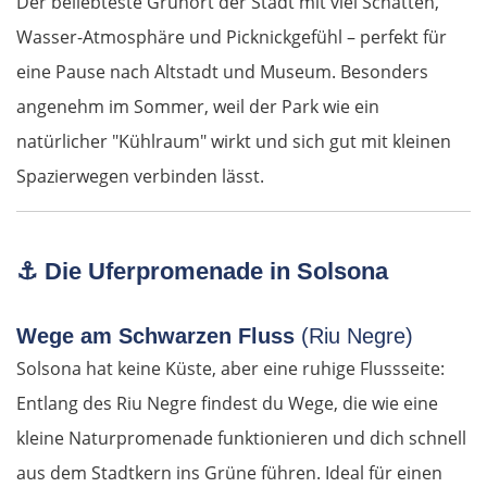
Der beliebteste Grünort der Stadt mit viel Schatten,
Wasser-Atmosphäre und Picknickgefühl – perfekt für
Pirna
eine Pause nach Altstadt und Museum. Besonders
Sächsische Schweiz
angenehm im Sommer, weil der Park wie ein
natürlicher "Kühlraum" wirkt und sich gut mit kleinen
Tschechien
Spazierwegen verbinden lässt.
Ústí nad Labem
⚓ Die Uferpromenade in Solsona
Mělník
Prag
Wege am Schwarzen Fluss
(Riu Negre)
Solsona hat keine Küste, aber eine ruhige Flussseite:
Beroun
Entlang des Riu Negre findest du Wege, die wie eine
kleine Naturpromenade funktionieren und dich schnell
Pilsen
aus dem Stadtkern ins Grüne führen. Ideal für einen