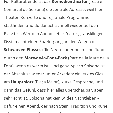
Für Kulturabende ist das
Komödientheater
(Teatre
Comarcal de Solsona) die zentrale Adresse, weil hier
Elassona
Theater, Konzerte und regionale Programme
stattfinden und du danach schnell wieder auf dem
Kalambaka
Platz bist. Wer den Abend lieber "naturig" ausklingen
Meteora-Klöster
lässt, macht einen Spaziergang an den Wegen des
Schwarzen Flusses
(Riu Negre) oder noch eine Runde
Karditsa
durch den
Mare-de-la-Font-Park
(Parc de la Mare de la
Font), wenn es warm ist. Und ganz typisch Solsona ist
Lamia
der Abschluss wieder unter Arkaden: ein letztes Glas
Livanates
am
Hauptplatz
(Plaça Major), kurze Gespräche, und
dann das Gefühl, dass hier alles überschaubar, aber
Chalkida
sehr echt ist. Solsona hat kein wildes Nachtleben –
dafür einen Abend, der nach Stein, Tradition und Ruhe
SÜDROUTE