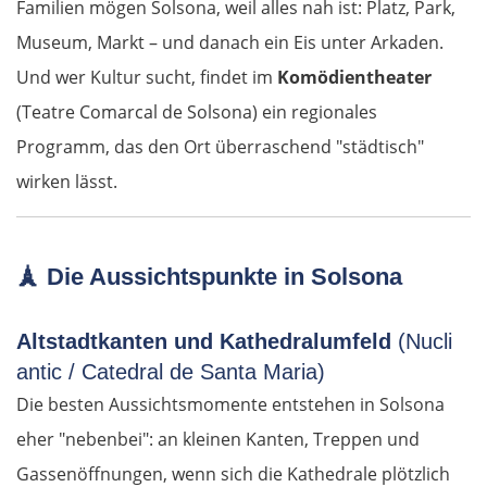
Familien mögen Solsona, weil alles nah ist: Platz, Park,
Trnava
Museum, Markt – und danach ein Eis unter Arkaden.
Und wer Kultur sucht, findet im
Komödientheater
Nitra
(Teatre Comarcal de Solsona) ein regionales
Programm, das den Ort überraschend "städtisch"
Nové Zámky
wirken lässt.
Ungarn Nord
Esztergom
🗼 Die Aussichtspunkte in Solsona
Budapest
Altstadtkanten und Kathedralumfeld
(Nucli
antic / Catedral de Santa Maria)
Jászberény
Die besten Aussichtsmomente entstehen in Solsona
eher "nebenbei": an kleinen Kanten, Treppen und
Tiszafüred
Gassenöffnungen, wenn sich die Kathedrale plötzlich