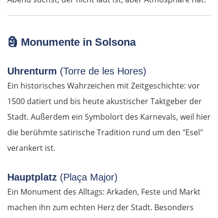
Estland
Tallinn
🗿 Monumente in Solsona
Rapla
Uhrenturm
(Torre de les Hores)
Pärnu
Ein historisches Wahrzeichen mit Zeitgeschichte: vor
1500 datiert und bis heute akustischer Taktgeber der
Lettland
Stadt. Außerdem ein Symbolort des Karnevals, weil hier
die berühmte satirische Tradition rund um den "Esel"
Salacgrīva
verankert ist.
Riga
Hauptplatz
(Plaça Major)
Jelgava
Ein Monument des Alltags: Arkaden, Feste und Markt
machen ihn zum echten Herz der Stadt. Besonders
Bauska