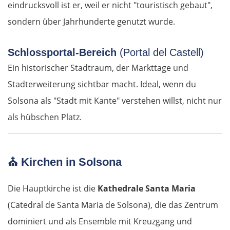
eindrucksvoll ist er, weil er nicht "touristisch gebaut",
sondern über Jahrhunderte genutzt wurde.
Litauen
Schlossportal-Bereich
(Portal del Castell)
Panevėžys
Ein historischer Stadtraum, der Markttage und
Ukmergė
Stadterweiterung sichtbar macht. Ideal, wenn du
Solsona als "Stadt mit Kante" verstehen willst, nicht nur
Vilnius
als hübschen Platz.
Alytus
⛪ Kirchen in Solsona
Polen
Die Hauptkirche ist die
Kathedrale Santa Maria
Suwałki
(Catedral de Santa Maria de Solsona), die das Zentrum
Ełk
dominiert und als Ensemble mit Kreuzgang und