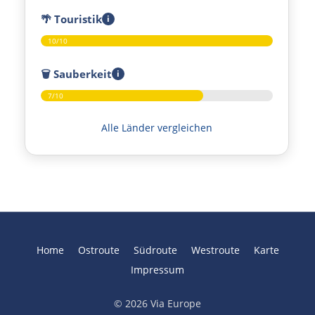
🌴
Touristik
i
Málaga
10/10
Marbella
🗑️
Sauberkeit
i
7/10
Gibraltar
Alle Länder vergleichen
Jerez de la Frontera
Sevilla
Portugal
Home
Ostroute
Südroute
Westroute
Karte
Beja
Impressum
Setúbal
© 2026 Via Europe