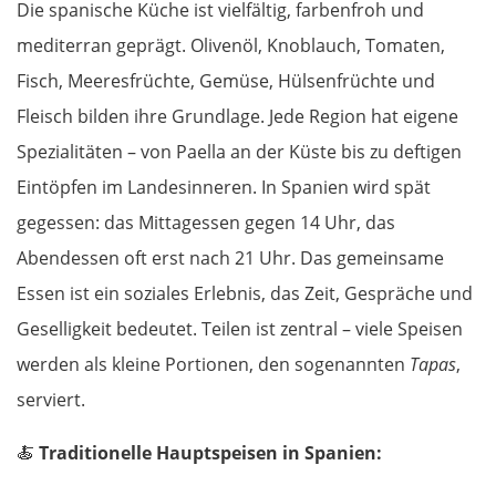
Die spanische Küche ist vielfältig, farbenfroh und
mediterran geprägt. Olivenöl, Knoblauch, Tomaten,
Oradea
Fisch, Meeresfrüchte, Gemüse, Hülsenfrüchte und
Cluj-Napoca
Fleisch bilden ihre Grundlage. Jede Region hat eigene
Spezialitäten – von Paella an der Küste bis zu deftigen
Târnăveni
Eintöpfen im Landesinneren. In Spanien wird spät
gegessen: das Mittagessen gegen 14 Uhr, das
Sibiu
Abendessen oft erst nach 21 Uhr. Das gemeinsame
Râmnicu Vâlcea
Essen ist ein soziales Erlebnis, das Zeit, Gespräche und
Geselligkeit bedeutet. Teilen ist zentral – viele Speisen
Pitești
werden als kleine Portionen, den sogenannten
Tapas
,
serviert.
Bukarest
🍝
Traditionelle Hauptspeisen in Spanien:
Bulgarien Ost