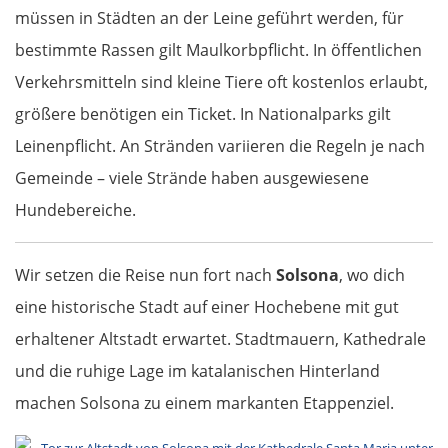
müssen in Städten an der Leine geführt werden, für
Pisa
bestimmte Rassen gilt Maulkorbpflicht. In öffentlichen
La Spezia
Verkehrsmitteln sind kleine Tiere oft kostenlos erlaubt,
größere benötigen ein Ticket. In Nationalparks gilt
Cinque Terre
Leinenpflicht. An Stränden variieren die Regeln je nach
Gemeinde – viele Strände haben ausgewiesene
Genua
Hundebereiche.
Savona
Wir setzen die Reise nun fort nach
Solsona
, wo dich
Albenga
eine historische Stadt auf einer Hochebene mit gut
erhaltener Altstadt erwartet. Stadtmauern, Kathedrale
Frankreich Süd
und die ruhige Lage im katalanischen Hinterland
Monaco
machen Solsona zu einem markanten Etappenziel.