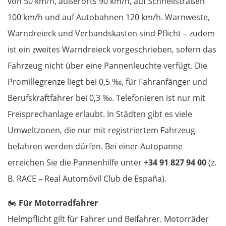
von 50 km/h, außerorts 90 km/h, auf Schnellstraßen
Baja
100 km/h und auf Autobahnen 120 km/h. Warnweste,
Mohács
Warndreieck und Verbandskasten sind Pflicht – zudem
ist ein zweites Warndreieck vorgeschrieben, sofern das
Kroatien
Fahrzeug nicht über eine Pannenleuchte verfügt. Die
Promillegrenze liegt bei 0,5 ‰, für Fahranfänger und
Osijek
Berufskraftfahrer bei 0,3 ‰. Telefonieren ist nur mit
Virovitica
Freisprechanlage erlaubt. In Städten gibt es viele
Umweltzonen, die nur mit registriertem Fahrzeug
Varaždin
befahren werden dürfen. Bei einer Autopanne
erreichen Sie die Pannenhilfe unter
+34 91 827 94 00
(z.
Zagreb
B. RACE – Real Automóvil Club de España).
Slowenien
🏍️
Für Motorradfahrer
Helmpflicht gilt für Fahrer und Beifahrer. Motorräder
Novo mesto