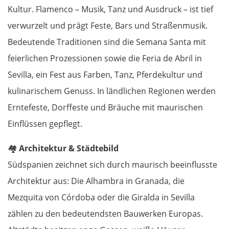
Sächsische Schweiz
Kultur. Flamenco – Musik, Tanz und Ausdruck – ist tief
verwurzelt und prägt Feste, Bars und Straßenmusik.
Tschechien
Bedeutende Traditionen sind die Semana Santa mit
feierlichen Prozessionen sowie die Feria de Abril in
Ústí nad Labem
Sevilla, ein Fest aus Farben, Tanz, Pferdekultur und
kulinarischem Genuss. In ländlichen Regionen werden
Mělník
Erntefeste, Dorffeste und Bräuche mit maurischen
Prag
Einflüssen gepflegt.
Beroun
🏘️
Architektur & Städtebild
Südspanien zeichnet sich durch maurisch beeinflusste
Pilsen
Architektur aus: Die Alhambra in Granada, die
Mezquita von Córdoba oder die Giralda in Sevilla
Taus
zählen zu den bedeutendsten Bauwerken Europas.
Deutschland Süd