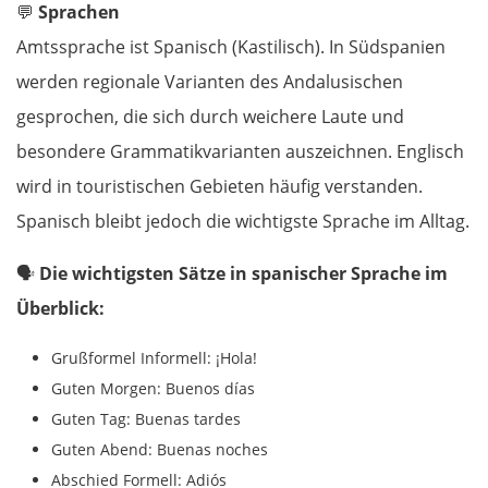
Wyszków
💬
Sprachen
Amtssprache ist Spanisch (Kastilisch). In Südspanien
Warschau
werden regionale Varianten des Andalusischen
gesprochen, die sich durch weichere Laute und
Żyrardów
besondere Grammatikvarianten auszeichnen. Englisch
Łódź
wird in touristischen Gebieten häufig verstanden.
Spanisch bleibt jedoch die wichtigste Sprache im Alltag.
Turek
🗣️
Die wichtigsten Sätze in spanischer Sprache im
Posen
Überblick:
Nowy Tomyśl
Grußformel Informell: ¡Hola!
Guten Morgen: Buenos días
Schwiebus
Guten Tag: Buenas tardes
Guten Abend: Buenas noches
Deutschland Ost
Abschied Formell: Adiós