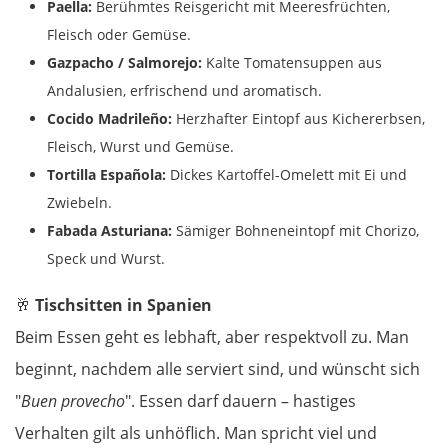
Paella:
Berühmtes Reisgericht mit Meeresfrüchten,
Ruse
Fleisch oder Gemüse.
Gazpacho / Salmorejo:
Kalte Tomatensuppen aus
Rasgrad
Andalusien, erfrischend und aromatisch.
Cocido Madrileño:
Herzhafter Eintopf aus Kichererbsen,
Schumen
Fleisch, Wurst und Gemüse.
Tortilla Española:
Dickes Kartoffel-Omelett mit Ei und
Warna
Zwiebeln.
Fabada Asturiana:
Sämiger Bohneneintopf mit Chorizo,
Nessebar
Speck und Wurst.
Burgas
🥂
Tischsitten in Spanien
Beim Essen geht es lebhaft, aber respektvoll zu. Man
Elchowo
beginnt, nachdem alle serviert sind, und wünscht sich
Chaskowo
"
Buen provecho
". Essen darf dauern – hastiges
Verhalten gilt als unhöflich. Man spricht viel und
Kardschali