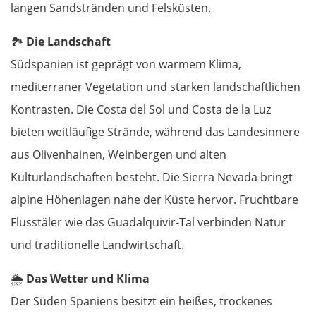
langen Sandstränden und Felsküsten.
Rapla
🏞️
Die Landschaft
Südspanien ist geprägt von warmem Klima,
Pärnu
mediterraner Vegetation und starken landschaftlichen
Kontrasten. Die Costa del Sol und Costa de la Luz
Lettland
bieten weitläufige Strände, während das Landesinnere
Salacgrīva
aus Olivenhainen, Weinbergen und alten
Kulturlandschaften besteht. Die Sierra Nevada bringt
Riga
alpine Höhenlagen nahe der Küste hervor. Fruchtbare
Flusstäler wie das Guadalquivir-Tal verbinden Natur
Jelgava
und traditionelle Landwirtschaft.
Bauska
🌦️
Das Wetter und Klima
Litauen
Der Süden Spaniens besitzt ein heißes, trockenes