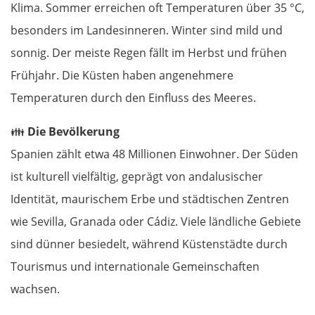
Klima. Sommer erreichen oft Temperaturen über 35 °C,
Panevėžys
besonders im Landesinneren. Winter sind mild und
sonnig. Der meiste Regen fällt im Herbst und frühen
Ukmergė
Frühjahr. Die Küsten haben angenehmere
Vilnius
Temperaturen durch den Einfluss des Meeres.
👪
Die Bevölkerung
Alytus
Spanien zählt etwa 48 Millionen Einwohner. Der Süden
Polen
ist kulturell vielfältig, geprägt von andalusischer
Identität, maurischem Erbe und städtischen Zentren
Suwałki
wie Sevilla, Granada oder Cádiz. Viele ländliche Gebiete
sind dünner besiedelt, während Küstenstädte durch
Ełk
Tourismus und internationale Gemeinschaften
Łomża
wachsen.