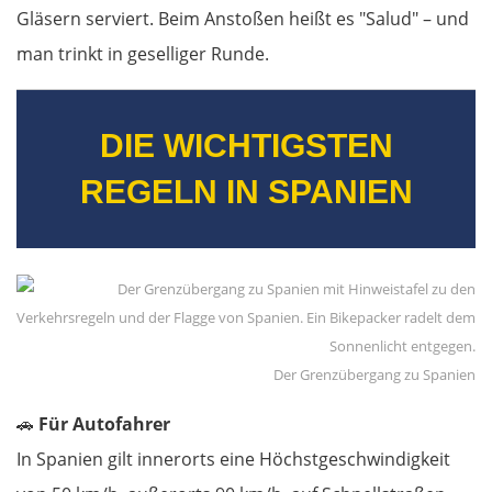
Gläsern serviert. Beim Anstoßen heißt es "Salud" – und
Târgu Jiu
man trinkt in geselliger Runde.
Petroșani
DIE WICHTIGSTEN
Diemrich
REGELN IN SPANIEN
Lugosch
Timișoara
Arad
Der Grenzübergang zu Spanien
Ungarn Süd
🚗
Für Autofahrer
Szeged
In Spanien gilt innerorts eine Höchstgeschwindigkeit