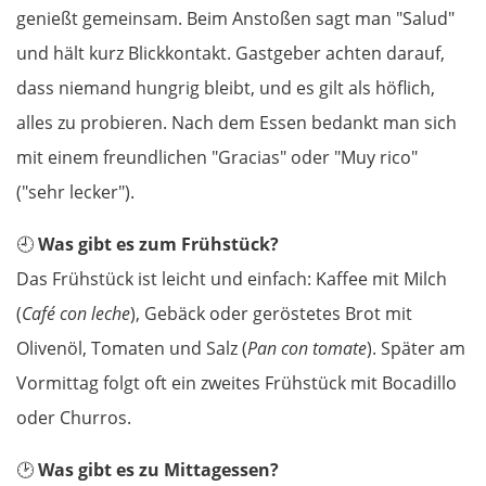
genießt gemeinsam. Beim Anstoßen sagt man "Salud"
und hält kurz Blickkontakt. Gastgeber achten darauf,
Griechenland
dass niemand hungrig bleibt, und es gilt als höflich,
Komotini
alles zu probieren. Nach dem Essen bedankt man sich
mit einem freundlichen "Gracias" oder "Muy rico"
Xanthi
("sehr lecker").
Kavala
🕘
Was gibt es zum Frühstück?
Das Frühstück ist leicht und einfach: Kaffee mit Milch
Asprovalta
(
Café con leche
), Gebäck oder geröstetes Brot mit
Olivenöl, Tomaten und Salz (
Thessaloniki
Pan con tomate
). Später am
Vormittag folgt oft ein zweites Frühstück mit Bocadillo
Katerini
oder Churros.
Elassona
🕑
Was gibt es zu Mittagessen?