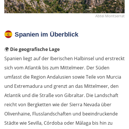
Abtei Montserrat
Peñíscola
Spanien im Überblick
🌍
Die geografische Lage
Spanien liegt auf der Iberischen Halbinsel und erstreckt
sich vom Atlantik bis zum Mittelmeer. Der Süden
umfasst die Region Andalusien sowie Teile von Murcia
und Extremadura und grenzt an das Mittelmeer, den
Atlantik und die Straße von Gibraltar. Die Landschaft
OSTROUTE
reicht von Bergketten wie der Sierra Nevada über
Estland
Olivenhaine, Flusslandschaften und beeindruckende
Städte wie Sevilla, Córdoba oder Málaga bis hin zu
Tallinn