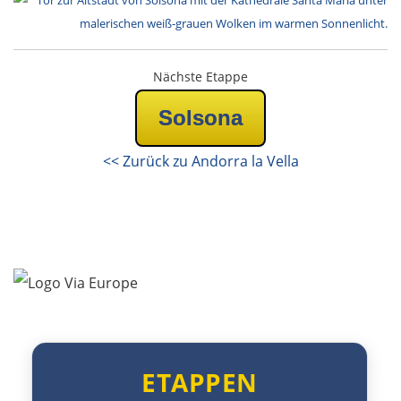
Nizza
Cannes
Nächste Etappe
Saint-Tropez
Solsona
Toulon
<< Zurück zu Andorra la Vella
Marseille
Avignon
Nîmes
Montpellier
ETAPPEN
Béziers