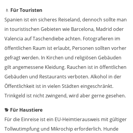
🚶
Für Touristen
Neapel
Spanien ist ein sicheres Reiseland, dennoch sollte man
in touristischen Gebieten wie Barcelona, Madrid oder
Gaeta
Valencia auf Taschendiebe achten. Fotografieren im
Rom
öffentlichen Raum ist erlaubt, Personen sollten vorher
gefragt werden. In Kirchen und religiösen Gebäuden
Terni
gilt angemessene Kleidung. Rauchen ist in öffentlichen
Gebäuden und Restaurants verboten. Alkohol in der
Foligno
Öffentlichkeit ist in vielen Städten eingeschränkt.
Perugia
Trinkgeld ist nicht zwingend, wird aber gerne gesehen.
Arezzo
🐕
Für Haustiere
Für die Einreise ist ein EU-Heimtierausweis mit gültiger
Florenz
Tollwutimpfung und Mikrochip erforderlich. Hunde