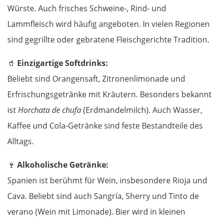
Würste. Auch frisches Schweine-, Rind- und
Bulgarien West
Lammfleisch wird häufig angeboten. In vielen Regionen
sind gegrillte oder gebratene Fleischgerichte Tradition.
Petritsch
🥤
Einzigartige Softdrinks:
Blagoewgrad
Beliebt sind Orangensaft, Zitronenlimonade und
Erfrischungsgetränke mit Kräutern. Besonders bekannt
Sofia
ist
Horchata de chufa
(Erdmandelmilch). Auch Wasser,
Kaffee und Cola-Getränke sind feste Bestandteile des
Montana
Alltags.
Widin
🍷
Alkoholische Getränke:
Rumänien West
Spanien ist berühmt für Wein, insbesondere Rioja und
Cava. Beliebt sind auch Sangría, Sherry und Tinto de
Craiova
verano (Wein mit Limonade). Bier wird in kleinen