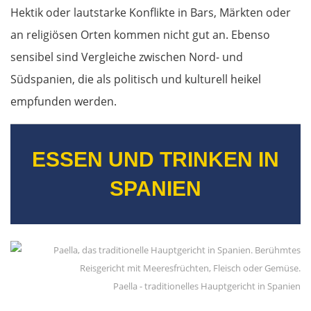
Nitra
Hektik oder lautstarke Konflikte in Bars, Märkten oder
an religiösen Orten kommen nicht gut an. Ebenso
Nové Zámky
sensibel sind Vergleiche zwischen Nord- und
Südspanien, die als politisch und kulturell heikel
Ungarn Nord
empfunden werden.
Esztergom
ESSEN UND TRINKEN IN
Budapest
SPANIEN
Jászberény
Tiszafüred
Debrecen
Paella - traditionelles Hauptgericht in Spanien
Rumänien Ost