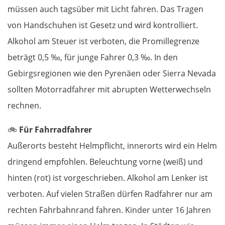
müssen auch tagsüber mit Licht fahren. Das Tragen
Ljubljana
von Handschuhen ist Gesetz und wird kontrolliert.
Alkohol am Steuer ist verboten, die Promillegrenze
Italien
beträgt 0,5 ‰, für junge Fahrer 0,3 ‰. In den
Gebirgsregionen wie den Pyrenäen oder Sierra Nevada
Triest
sollten Motorradfahrer mit abrupten Wetterwechseln
Venedig
rechnen.
Padua
🚲
Für Fahrradfahrer
Außerorts besteht Helmpflicht, innerorts wird ein Helm
Ferrara
dringend empfohlen. Beleuchtung vorne (weiß) und
hinten (rot) ist vorgeschrieben. Alkohol am Lenker ist
Bologna
verboten. Auf vielen Straßen dürfen Radfahrer nur am
Forlì
rechten Fahrbahnrand fahren. Kinder unter 16 Jahren