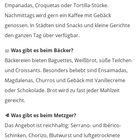
Korinth
Empanadas, Croquetas oder Tortilla-Stücke.
Nachmittags wird gern ein Kaffee mit Gebäck
Patras
genossen. In Städten sind Snacks und kleine Gerichte
den ganzen Tag über verfügbar.
Mesolongi
🥨
Was gibt es beim Bäcker?
Arta
Bäckereien bieten Baguettes, Weißbrot, süße Teilchen
und Croissants. Besonders beliebt sind Ensaimadas,
Ioannina
Magdalenas, Churros und Gebäck mit Vanillecreme
Argos Orestiko
oder Schokolade. Brot wird zu fast jeder Mahlzeit
gereicht.
Edessa
🥩
Was gibt es beim Metzger?
Giannitsa
Das Angebot ist reichhaltig: Serrano- und Ibérico-
Schinken, Chorizo, Blutwurst und luftgetrocknete
Polykastro