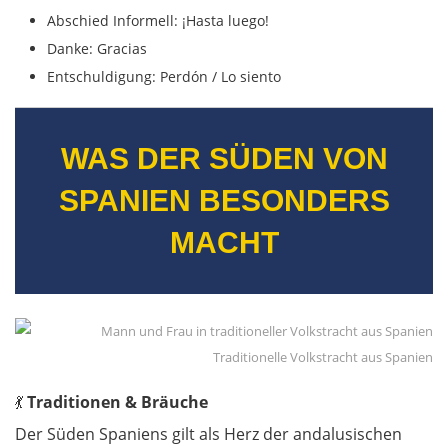
Abschied Informell: ¡Hasta luego!
Frankfurt (Oder)
Danke: Gracias
Entschuldigung: Perdón / Lo siento
Fürstenwalde
Berlin
WAS DER SÜDEN VON
SPANIEN BESONDERS
Lübben
MACHT
Spreewald
Senftenberg
Dresden
Traditionelle Volkstracht aus Spanien
💃
Traditionen & Bräuche
Pirna
Der Süden Spaniens gilt als Herz der andalusischen