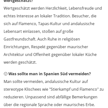
wertgeschätzt?
Vöcklabruck
Wertgeschätzt werden Herzlichkeit, Lebensfreude und
echtes Interesse an lokaler Tradition. Besucher, die
Linz
sich auf Flamenco, Tapas-Kultur und andalusische
Lebensart einlassen, stoßen auf große
Amstetten
Gastfreundschaft. Auch Ruhe in religiösen
St. Pölten
Einrichtungen, Respekt gegenüber maurischer
Architektur und Offenheit gegenüber lokaler Küche
Wien
werden geschätzt.
Slowakei
🙁
Was sollte man in Spanien Süd vermeiden?
Man sollte vermeiden, andalusische Kultur auf
Bratislava
stereotype Klischees wie "Stierkampf und Flamenco" zu
reduzieren. Unpassend sind abfällige Bemerkungen
Trnava
über die regionale Sprache oder maurisches Erbe.