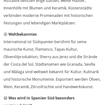
Altstädte besitzen enge Gassen, weiße Häuser,
Innenhöfe mit Blumen und Keramik. Küstenstädte
Cham
verbinden moderne Promenaden mit historischen
Festungen und lebendigen Marktplätzen.
Regensburg
😲
Weltbekanntes
Ingolstadt
International ist Südspanien berühmt für seine
maurische Kunst, Flamenco, Tapas-Kultur,
Pfaffenhofen an der Ilm
Olivenölproduktion, Sherry aus Jerez und die Strände
München
der Costa del Sol. Städtenamen wie Granada, Sevilla
und Málaga sind weltweit bekannt für Kultur, Kulinarik
Rosenheim
und historische Monumente. Exportiert werden Oliven,
Wein, Keramik, Zitrusfrüchte und Handwerkskunst.
Österreich
😃
Was wird in Spanien Süd besonders
Salzburg