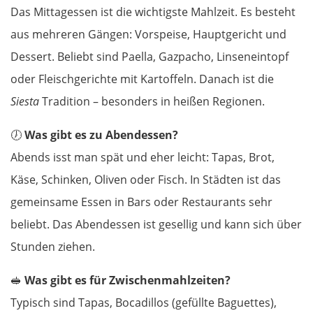
Das Mittagessen ist die wichtigste Mahlzeit. Es besteht
Kalambaka
aus mehreren Gängen: Vorspeise, Hauptgericht und
Dessert. Beliebt sind Paella, Gazpacho, Linseneintopf
Meteora-Klöster
oder Fleischgerichte mit Kartoffeln. Danach ist die
Karditsa
Siesta
Tradition – besonders in heißen Regionen.
Lamia
🕖
Was gibt es zu Abendessen?
Abends isst man spät und eher leicht: Tapas, Brot,
Livanates
Käse, Schinken, Oliven oder Fisch. In Städten ist das
gemeinsame Essen in Bars oder Restaurants sehr
Chalkida
beliebt. Das Abendessen ist gesellig und kann sich über
Stunden ziehen.
SÜDROUTE
🥪
Was gibt es für Zwischenmahlzeiten?
Athen
Typisch sind Tapas, Bocadillos (gefüllte Baguettes),