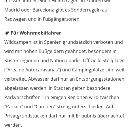
müssen immer einen Helm tragen. In Städten wie
Rimini
Madrid oder Barcelona gibt es Sonderregeln auf
Radwegen und in Fußgängerzonen.
Pesaro
🏕️
Für Wohnmobilfahrer
Ancona
Wildcampen ist in Spanien grundsätzlich verboten und
Pescara
wird mit hohen Bußgeldern geahndet, besonders in
Küstenregionen und Nationalparks. Offizielle Stellplätze
Termoli
("Área de Autocaravanas") und Campingplätze sind weit
verbreitet. Abwasser darf nur an Entsorgungsstationen
Vieste
abgelassen werden. In Städten gelten besondere
Foggia
Parkvorschriften – in einigen Regionen wird zwischen
"Parken" und "Campen" streng unterschieden. Auf
Salerno
Privatgrundstücken darf nur mit Erlaubnis übernachtet
werden.
Pompeji