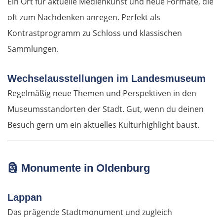
Ein Ort für aktuelle Medienkunst und neue Formate, die
oft zum Nachdenken anregen. Perfekt als
Griechenland
Kontrastprogramm zu Schloss und klassischen
Sammlungen.
Komotini
Wechselausstellungen im Landesmuseum
Xanthi
Regelmäßig neue Themen und Perspektiven in den
Kavala
Museumsstandorten der Stadt. Gut, wenn du deinen
Besuch gern um ein aktuelles Kulturhighlight baust.
Asprovalta
Thessaloniki
🗿
Monumente in Oldenburg
Katerini
Lappan
Elassona
Das prägende Stadtmonument und zugleich