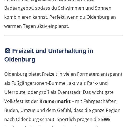
Badeangebot, sodass du Schwimmen und Sonnen
Neapel
kombinieren kannst. Perfekt, wenn du Oldenburg an
warmen Tagen aktiv einplanst.
Gaeta
Rom
🎡
Freizeit und Unterhaltung in
Terni
Oldenburg
Foligno
Oldenburg bietet Freizeit in vielen Formaten: entspannt
als Fußgängerzonen-Bummel, aktiv als Park- und
Perugia
Uferroute, oder groß als Eventstadt. Das wichtigste
Volksfest ist der
Kramermarkt
– mit Fahrgeschäften,
Arezzo
Buden, Umzug und dem Gefühl, dass die ganze Region
Florenz
nach Oldenburg schaut. Sportlich prägen die
EWE