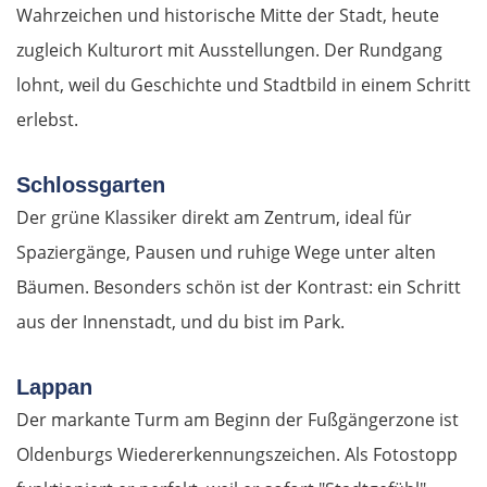
Wyszków
Wahrzeichen und historische Mitte der Stadt, heute
zugleich Kulturort mit Ausstellungen. Der Rundgang
Warschau
lohnt, weil du Geschichte und Stadtbild in einem Schritt
erlebst.
Żyrardów
Łódź
Schlossgarten
Der grüne Klassiker direkt am Zentrum, ideal für
Turek
Spaziergänge, Pausen und ruhige Wege unter alten
Bäumen. Besonders schön ist der Kontrast: ein Schritt
Posen
aus der Innenstadt, und du bist im Park.
Nowy Tomyśl
Lappan
Schwiebus
Der markante Turm am Beginn der Fußgängerzone ist
Oldenburgs Wiedererkennungszeichen. Als Fotostopp
Deutschland Ost