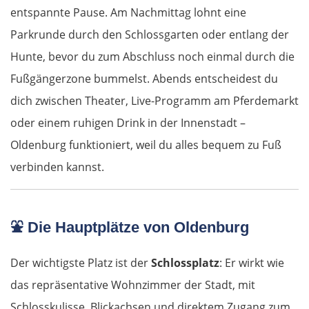
entspannte Pause. Am Nachmittag lohnt eine
Rapla
Parkrunde durch den Schlossgarten oder entlang der
Hunte, bevor du zum Abschluss noch einmal durch die
Pärnu
Fußgängerzone bummelst. Abends entscheidest du
dich zwischen Theater, Live-Programm am Pferdemarkt
Lettland
oder einem ruhigen Drink in der Innenstadt –
Salacgrīva
Oldenburg funktioniert, weil du alles bequem zu Fuß
verbinden kannst.
Riga
Jelgava
⛲
Die Hauptplätze von Oldenburg
Bauska
Der wichtigste Platz ist der
Schlossplatz
: Er wirkt wie
das repräsentative Wohnzimmer der Stadt, mit
Litauen
Schlosskulisse, Blickachsen und direktem Zugang zum