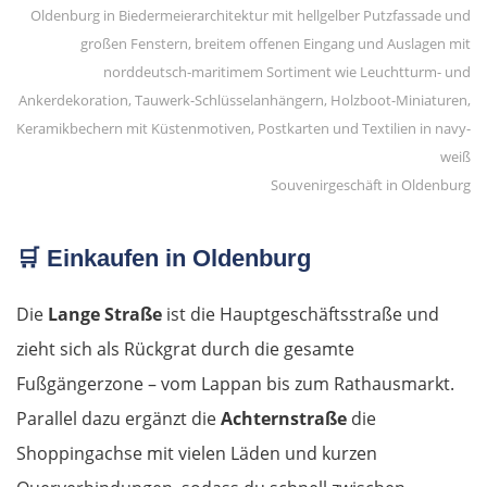
Sächsische Schweiz
Tschechien
Ústí nad Labem
Souvenirgeschäft in Oldenburg
Mělník
Prag
🛒
Einkaufen in Oldenburg
Beroun
Die
Lange Straße
ist die Hauptgeschäftsstraße und
zieht sich als Rückgrat durch die gesamte
Pilsen
Fußgängerzone – vom Lappan bis zum Rathausmarkt.
Parallel dazu ergänzt die
Achternstraße
die
Taus
Shoppingachse mit vielen Läden und kurzen
Deutschland Süd