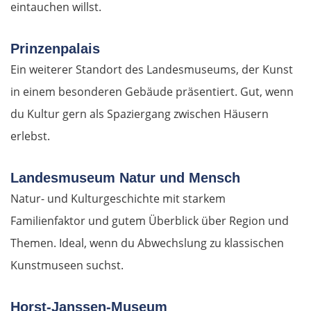
eintauchen willst.
Oradea
Prinzenpalais
Cluj-Napoca
Ein weiterer Standort des Landesmuseums, der Kunst
in einem besonderen Gebäude präsentiert. Gut, wenn
Târnăveni
du Kultur gern als Spaziergang zwischen Häusern
erlebst.
Sibiu
Râmnicu Vâlcea
Landesmuseum Natur und Mensch
Natur- und Kulturgeschichte mit starkem
Pitești
Familienfaktor und gutem Überblick über Region und
Themen. Ideal, wenn du Abwechslung zu klassischen
Bukarest
Kunstmuseen suchst.
Bulgarien Ost
Horst-Janssen-Museum