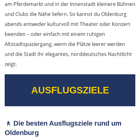
am Pferdemarkt und in der Innenstadt kleinere Bühnen
Málaga
und Clubs die Nähe liefern. So kannst du Oldenburg
abends entweder kulturvoll mit Theater oder Konzert
Marbella
beenden – oder einfach mit einem ruhigen
Altstadtspaziergang, wenn die Plätze leerer werden
Gibraltar
und die Stadt ihr elegantes, norddeutsches Nachtlicht
Jerez de la Frontera
zeigt.
Sevilla
AUSFLUGSZIELE
Portugal
Beja
🚶
Die besten Ausflugsziele rund um
Setúbal
Oldenburg