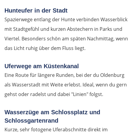
Hunteufer in der Stadt
Ljubljana
Spazierwege entlang der Hunte verbinden Wasserblick
Italien
mit Stadtgefühl und kurzen Abstechern in Parks und
Viertel. Besonders schön am späten Nachmittag, wenn
Triest
das Licht ruhig über dem Fluss liegt.
Venedig
Uferwege am Küstenkanal
Eine Route für längere Runden, bei der du Oldenburg
Padua
als Wasserstadt mit Weite erlebst. Ideal, wenn du gern
Ferrara
gehst oder radelst und dabei "Linien" folgst.
Bologna
Wasserzüge am Schlossplatz und
Schlossgartenrand
Forlì
Kurze, sehr fotogene Uferabschnitte direkt im