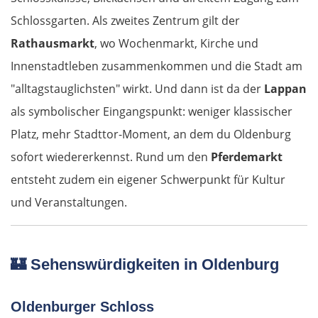
Panevėžys
Schlossgarten. Als zweites Zentrum gilt der
Rathausmarkt
, wo Wochenmarkt, Kirche und
Ukmergė
Innenstadtleben zusammenkommen und die Stadt am
"alltagstauglichsten" wirkt. Und dann ist da der
Lappan
Vilnius
als symbolischer Eingangspunkt: weniger klassischer
Alytus
Platz, mehr Stadttor-Moment, an dem du Oldenburg
sofort wiedererkennst. Rund um den
Pferdemarkt
Polen
entsteht zudem ein eigener Schwerpunkt für Kultur
und Veranstaltungen.
Suwałki
Ełk
🏰
Sehenswürdigkeiten in Oldenburg
Łomża
Oldenburger Schloss