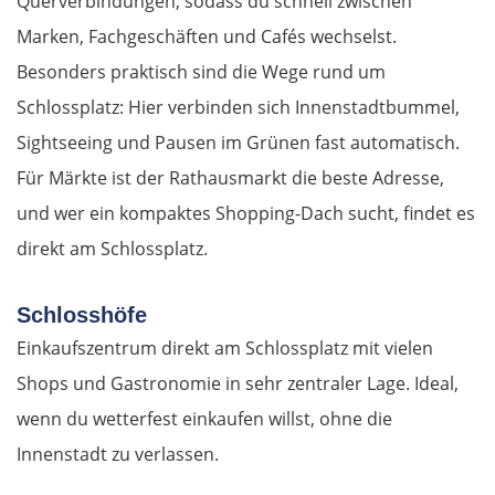
Querverbindungen, sodass du schnell zwischen
Marken, Fachgeschäften und Cafés wechselst.
Cham
Besonders praktisch sind die Wege rund um
Schlossplatz: Hier verbinden sich Innenstadtbummel,
Regensburg
Sightseeing und Pausen im Grünen fast automatisch.
Ingolstadt
Für Märkte ist der Rathausmarkt die beste Adresse,
und wer ein kompaktes Shopping-Dach sucht, findet es
Pfaffenhofen an der Ilm
direkt am Schlossplatz.
München
Schlosshöfe
Einkaufszentrum direkt am Schlossplatz mit vielen
Rosenheim
Shops und Gastronomie in sehr zentraler Lage. Ideal,
Österreich
wenn du wetterfest einkaufen willst, ohne die
Innenstadt zu verlassen.
Salzburg