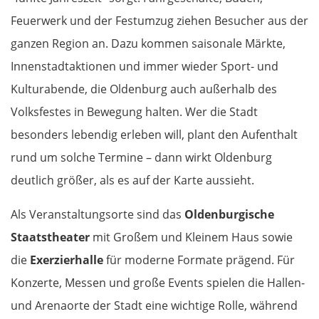
Amposta
Feuerwerk und der Festumzug ziehen Besucher aus der
ganzen Region an. Dazu kommen saisonale Märkte,
Castelló de la Plana
Innenstadtaktionen und immer wieder Sport- und
Valencia
Kulturabende, die Oldenburg auch außerhalb des
Volksfestes in Bewegung halten. Wer die Stadt
Dénia
besonders lebendig erleben will, plant den Aufenthalt
Alicante
rund um solche Termine – dann wirkt Oldenburg
deutlich größer, als es auf der Karte aussieht.
Murcia
Als Veranstaltungsorte sind das
Oldenburgische
Águilas
Staatstheater
mit Großem und Kleinem Haus sowie
die
Exerzierhalle
für moderne Formate prägend. Für
Almería
Konzerte, Messen und große Events spielen die Hallen-
und Arenaorte der Stadt eine wichtige Rolle, während
Motril