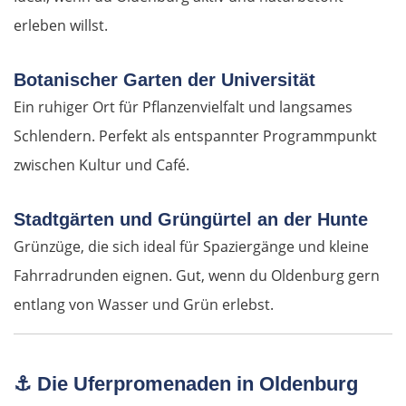
Baja
erleben willst.
Mohács
Botanischer Garten der Universität
Kroatien
Ein ruhiger Ort für Pflanzenvielfalt und langsames
Schlendern. Perfekt als entspannter Programmpunkt
Osijek
zwischen Kultur und Café.
Virovitica
Stadtgärten und Grüngürtel an der Hunte
Varaždin
Grünzüge, die sich ideal für Spaziergänge und kleine
Fahrradrunden eignen. Gut, wenn du Oldenburg gern
Zagreb
entlang von Wasser und Grün erlebst.
Slowenien
⚓
Die Uferpromenaden in Oldenburg
Novo mesto