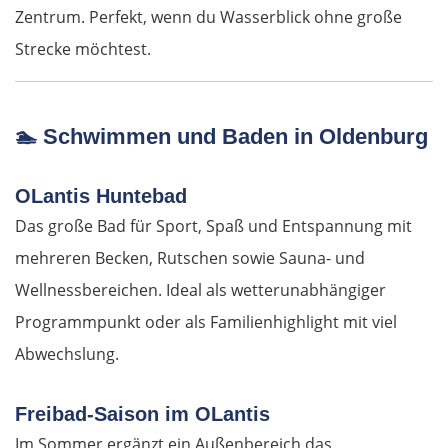
Rimini
Zentrum. Perfekt, wenn du Wasserblick ohne große
Strecke möchtest.
Pesaro
Ancona
🏊
Schwimmen und Baden in Oldenburg
Pescara
OLantis Huntebad
Das große Bad für Sport, Spaß und Entspannung mit
Termoli
mehreren Becken, Rutschen sowie Sauna- und
Vieste
Wellnessbereichen. Ideal als wetterunabhängiger
Programmpunkt oder als Familienhighlight mit viel
Foggia
Abwechslung.
Salerno
Freibad-Saison im OLantis
Pompeji
Im Sommer ergänzt ein Außenbereich das