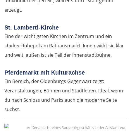
funktioniert er perfekt, weil er sofort "Stadtgefühl"
erzeugt.
Frankfurt (Oder)
Fürstenwalde
St. Lamberti-Kirche
Eine der wichtigsten Kirchen im Zentrum und ein
Berlin
starker Ruhepol am Rathausmarkt. Innen wirkt sie klar
und weit, außen ist sie Teil der Innenstadtbühne.
Lübben
Pferdemarkt mit Kulturachse
Spreewald
Ein Bereich, der Oldenburgs Gegenwart zeigt:
Senftenberg
Veranstaltungen, Bühnen und Stadtleben. Ideal, wenn
du nach Schloss und Parks auch die moderne Seite
Dresden
suchst.
Pirna