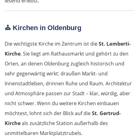
lesend erlebst.
Korinth
Patras
⛪
Kirchen in Oldenburg
Mesolongi
Die wichtigste Kirche im Zentrum ist die
St. Lamberti-
Arta
Kirche
. Sie liegt am Rathausmarkt und gehört zu den
Orten, an denen Oldenburg zugleich historisch und
Ioannina
sehr gegenwärtig wirkt: draußen Markt- und
Innenstadtleben, drinnen Ruhe und Raum. Architektur
Argos Orestiko
und Atmosphäre passen zur Stadt – klar, würdig, aber
Edessa
nicht schwer. Wenn du weitere Kirchen einbauen
möchtest, lohnt sich der Blick auf die
St. Gertrud-
Giannitsa
Kirche
als zusätzliche Station außerhalb des
unmittelbaren Marktplatztrubels.
Polykastro