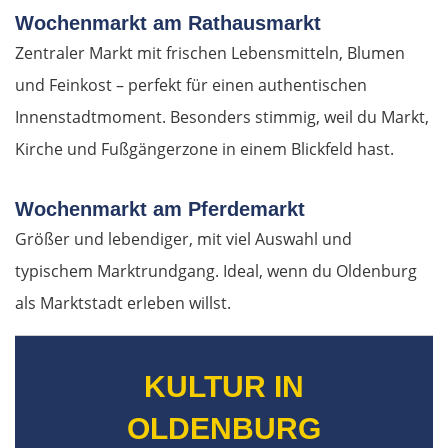
Wochenmarkt am Rathausmarkt
Vöcklabruck
Zentraler Markt mit frischen Lebensmitteln, Blumen
Linz
und Feinkost – perfekt für einen authentischen
Innenstadtmoment. Besonders stimmig, weil du Markt,
Amstetten
Kirche und Fußgängerzone in einem Blickfeld hast.
St. Pölten
Wochenmarkt am Pferdemarkt
Größer und lebendiger, mit viel Auswahl und
Wien
typischem Marktrundgang. Ideal, wenn du Oldenburg
Slowakei
als Marktstadt erleben willst.
Bratislava
KULTUR IN
Trnava
OLDENBURG