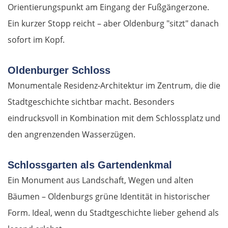
Orientierungspunkt am Eingang der Fußgängerzone.
Kalambaka
Ein kurzer Stopp reicht – aber Oldenburg "sitzt" danach
sofort im Kopf.
Meteora-Klöster
Karditsa
Oldenburger Schloss
Monumentale Residenz-Architektur im Zentrum, die die
Lamia
Stadtgeschichte sichtbar macht. Besonders
eindrucksvoll in Kombination mit dem Schlossplatz und
Livanates
den angrenzenden Wasserzügen.
Chalkida
Schlossgarten als Gartendenkmal
SÜDROUTE
Ein Monument aus Landschaft, Wegen und alten
Bäumen – Oldenburgs grüne Identität in historischer
Athen
Form. Ideal, wenn du Stadtgeschichte lieber gehend als