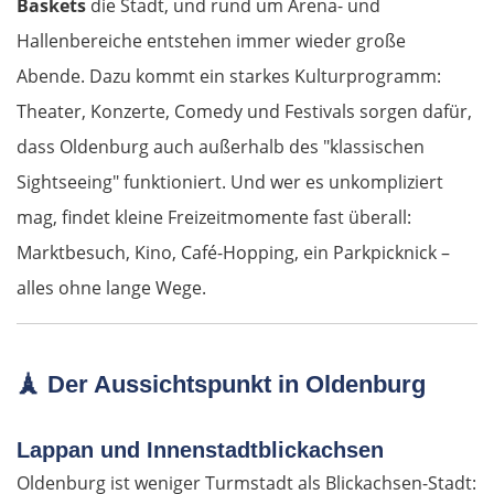
Baskets
die Stadt, und rund um Arena- und
Pisa
Hallenbereiche entstehen immer wieder große
Abende. Dazu kommt ein starkes Kulturprogramm:
La Spezia
Theater, Konzerte, Comedy und Festivals sorgen dafür,
Cinque Terre
dass Oldenburg auch außerhalb des "klassischen
Sightseeing" funktioniert. Und wer es unkompliziert
Genua
mag, findet kleine Freizeitmomente fast überall:
Marktbesuch, Kino, Café-Hopping, ein Parkpicknick –
Savona
alles ohne lange Wege.
Albenga
Frankreich Süd
🗼
Der Aussichtspunkt in Oldenburg
Monaco
Lappan und Innenstadtblickachsen
Oldenburg ist weniger Turmstadt als Blickachsen-Stadt:
Nizza