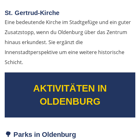
St. Gertrud-Kirche
Bulgarien West
Eine bedeutende Kirche im Stadtgefüge und ein guter
Petritsch
Zusatzstopp, wenn du Oldenburg über das Zentrum
hinaus erkundest. Sie ergänzt die
Blagoewgrad
Innenstadtperspektive um eine weitere historische
Schicht.
Sofia
Montana
AKTIVITÄTEN IN
Widin
OLDENBURG
Rumänien West
Craiova
🌳
Parks in Oldenburg