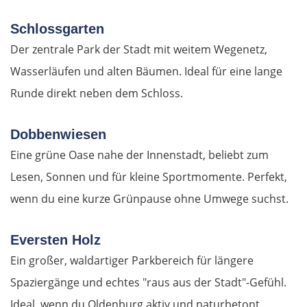
Târgu Jiu
Schlossgarten
Der zentrale Park der Stadt mit weitem Wegenetz,
Petroșani
Wasserläufen und alten Bäumen. Ideal für eine lange
Diemrich
Runde direkt neben dem Schloss.
Lugosch
Dobbenwiesen
Eine grüne Oase nahe der Innenstadt, beliebt zum
Timișoara
Lesen, Sonnen und für kleine Sportmomente. Perfekt,
Arad
wenn du eine kurze Grünpause ohne Umwege suchst.
Ungarn Süd
Eversten Holz
Ein großer, waldartiger Parkbereich für längere
Szeged
Spaziergänge und echtes "raus aus der Stadt"-Gefühl.
Ideal, wenn du Oldenburg aktiv und naturbetont