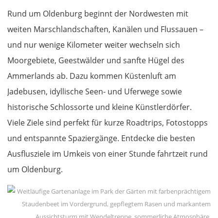
WESTROUTE
Rund um Oldenburg beginnt der Nordwesten mit
weiten Marschlandschaften, Kanälen und Flussauen –
Lissabon
und nur wenige Kilometer weiter wechseln sich
Moorgebiete, Geestwälder und sanfte Hügel des
Mafra
Ammerlands ab. Dazu kommen Küstenluft am
Peniche
Jadebusen, idyllische Seen- und Uferwege sowie
historische Schlossorte und kleine Künstlerdörfer.
Nazaré
Viele Ziele sind perfekt für kurze Roadtrips, Fotostopps
und entspannte Spaziergänge. Entdecke die besten
Figueira da Foz
Ausflusziele im Umkeis von einer Stunde fahrtzeit rund
Porto
um Oldenburg.
Amarante
Vila Real