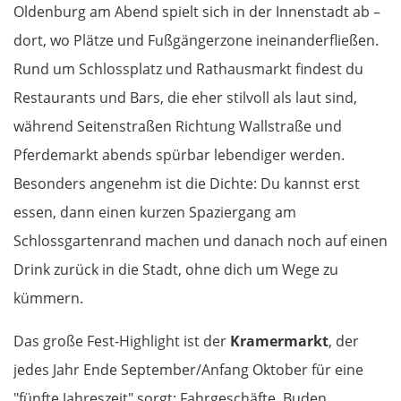
Oldenburg am Abend spielt sich in der Innenstadt ab –
Carcassonne
dort, wo Plätze und Fußgängerzone ineinanderfließen.
Rund um Schlossplatz und Rathausmarkt findest du
Ax-les-Thermes
Restaurants und Bars, die eher stilvoll als laut sind,
Andorra la Vella
während Seitenstraßen Richtung Wallstraße und
Pferdemarkt abends spürbar lebendiger werden.
Spanien Süd
Besonders angenehm ist die Dichte: Du kannst erst
essen, dann einen kurzen Spaziergang am
Solsona
Schlossgartenrand machen und danach noch auf einen
Manresa
Drink zurück in die Stadt, ohne dich um Wege zu
kümmern.
Barcelona
Das große Fest-Highlight ist der
Kramermarkt
, der
Reus
jedes Jahr Ende September/Anfang Oktober für eine
"fünfte Jahreszeit" sorgt: Fahrgeschäfte, Buden,