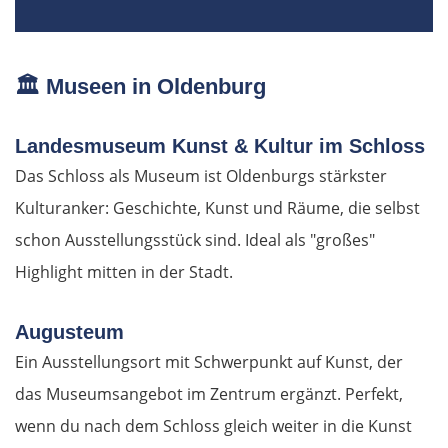
Nitra
Nové Zámky
🏛️
Museen in Oldenburg
Ungarn Nord
Landesmuseum Kunst & Kultur im Schloss
Esztergom
Das Schloss als Museum ist Oldenburgs stärkster
Kulturanker: Geschichte, Kunst und Räume, die selbst
Budapest
schon Ausstellungsstück sind. Ideal als "großes"
Highlight mitten in der Stadt.
Jászberény
Tiszafüred
Augusteum
Ein Ausstellungsort mit Schwerpunkt auf Kunst, der
Debrecen
das Museumsangebot im Zentrum ergänzt. Perfekt,
wenn du nach dem Schloss gleich weiter in die Kunst
Rumänien Ost