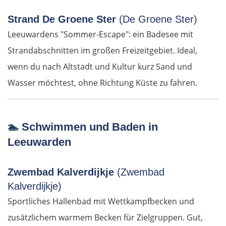
Komotini
Strand De Groene Ster
(De Groene Ster)
Xanthi
Leeuwardens "Sommer-Escape": ein Badesee mit
Strandabschnitten im großen Freizeitgebiet. Ideal,
Kavala
wenn du nach Altstadt und Kultur kurz Sand und
Wasser möchtest, ohne Richtung Küste zu fahren.
Asprovalta
Thessaloniki
🏊
Schwimmen und Baden in
Katerini
Leeuwarden
Elassona
Zwembad Kalverdijkje
(Zwembad
Kalverdijkje)
Kalambaka
Sportliches Hallenbad mit Wettkampfbecken und
zusätzlichem warmem Becken für Zielgruppen. Gut,
Meteora-Klöster