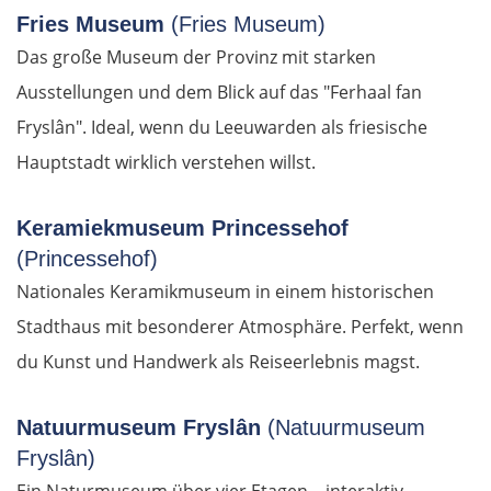
Fries Museum
(Fries Museum)
Vilnius
Das große Museum der Provinz mit starken
Ausstellungen und dem Blick auf das "Ferhaal fan
Alytus
Fryslân". Ideal, wenn du Leeuwarden als friesische
Polen
Hauptstadt wirklich verstehen willst.
Suwałki
Keramiekmuseum Princessehof
(Princessehof)
Ełk
Nationales Keramikmuseum in einem historischen
Stadthaus mit besonderer Atmosphäre. Perfekt, wenn
Łomża
du Kunst und Handwerk als Reiseerlebnis magst.
Wyszków
Natuurmuseum Fryslân
(Natuurmuseum
Warschau
Fryslân)