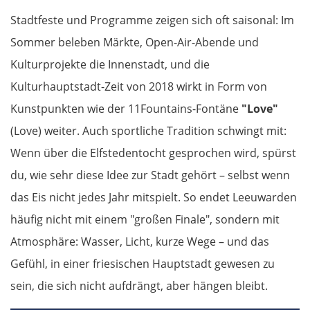
Ancona
Stadtfeste und Programme zeigen sich oft saisonal: Im
Sommer beleben Märkte, Open-Air-Abende und
Pescara
Kulturprojekte die Innenstadt, und die
Kulturhauptstadt-Zeit von 2018 wirkt in Form von
Termoli
Kunstpunkten wie der 11Fountains-Fontäne
"Love"
Vieste
(Love) weiter. Auch sportliche Tradition schwingt mit:
Wenn über die Elfstedentocht gesprochen wird, spürst
Foggia
du, wie sehr diese Idee zur Stadt gehört – selbst wenn
das Eis nicht jedes Jahr mitspielt. So endet Leeuwarden
Salerno
häufig nicht mit einem "großen Finale", sondern mit
Pompeji
Atmosphäre: Wasser, Licht, kurze Wege – und das
Gefühl, in einer friesischen Hauptstadt gewesen zu
Neapel
sein, die sich nicht aufdrängt, aber hängen bleibt.
Gaeta