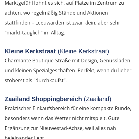
Marktgefühl lohnt es sich, auf Plätze im Zentrum zu
achten, wo regelmäßig Stände und Aktionen
stattfinden – Leeuwarden ist zwar klein, aber sehr
"markt-tauglich" im Alltag.
Kleine Kerkstraat
(Kleine Kerkstraat)
Charmante Boutique-Straße mit Design, Genussläden
und kleinen Spezialgeschäften. Perfekt, wenn du lieber
OSTROUTE
stöberst als "durchkaufst".
Estland
Zaailand Shoppingbereich
(Zaailand)
Tallinn
Praktischer Einkaufsbereich für eine kompakte Runde,
besonders wenn das Wetter nicht mitspielt. Gute
Rapla
Ergänzung zur Nieuwestad-Achse, weil alles nah
beieinander liegt.
Pärnu