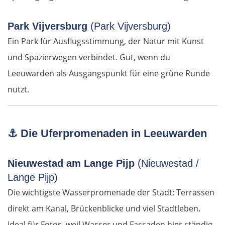
Târnăveni
Park Vijversburg
(Park Vijversburg)
Ein Park für Ausflugsstimmung, der Natur mit Kunst
Sibiu
und Spazierwegen verbindet. Gut, wenn du
Leeuwarden als Ausgangspunkt für eine grüne Runde
Râmnicu Vâlcea
nutzt.
Pitești
Bukarest
⚓
Die Uferpromenaden in Leeuwarden
Bulgarien Ost
Nieuwestad am Lange Pijp
(Nieuwestad /
Lange Pijp)
Ruse
Die wichtigste Wasserpromenade der Stadt: Terrassen
direkt am Kanal, Brückenblicke und viel Stadtleben.
Rasgrad
Ideal für Fotos, weil Wasser und Fassaden hier ständig