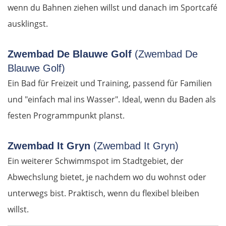
wenn du Bahnen ziehen willst und danach im Sportcafé
Karditsa
ausklingst.
Lamia
Zwembad De Blauwe Golf
(Zwembad De
Blauwe Golf)
Livanates
Ein Bad für Freizeit und Training, passend für Familien
Chalkida
und "einfach mal ins Wasser". Ideal, wenn du Baden als
festen Programmpunkt planst.
SÜDROUTE
Zwembad It Gryn
(Zwembad It Gryn)
Athen
Ein weiterer Schwimmspot im Stadtgebiet, der
Abwechslung bietet, je nachdem wo du wohnst oder
Korinth
unterwegs bist. Praktisch, wenn du flexibel bleiben
Patras
willst.