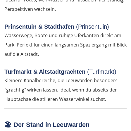
Schumen
Perspektiven wechseln.
Warna
Prinsentuin & Stadthafen
(Prinsentuin)
Wasserwege, Boote und ruhige Uferkanten direkt am
Nessebar
Park. Perfekt für einen langsamen Spaziergang mit Blick
auf die Altstadt.
Burgas
Elchowo
Turfmarkt & Altstadtgrachten
(Turfmarkt)
Kleinere Kanalbereiche, die Leeuwarden besonders
Chaskowo
"grachtig" wirken lassen. Ideal, wenn du abseits der
Hauptachse die stilleren Wasserwinkel suchst.
Kardschali
Griechenland
🏖️
Der Stand in Leeuwarden