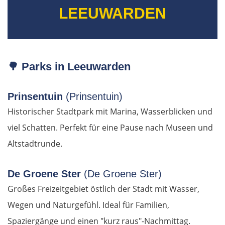
Ungarn Nord
LEEUWARDEN
Esztergom
Budapest
🌳
Parks in Leeuwarden
Jászberény
Prinsentuin
(Prinsentuin)
Historischer Stadtpark mit Marina, Wasserblicken und
Tiszafüred
viel Schatten. Perfekt für eine Pause nach Museen und
Debrecen
Altstadtrunde.
Rumänien Ost
De Groene Ster
(De Groene Ster)
Großes Freizeitgebiet östlich der Stadt mit Wasser,
Oradea
Wegen und Naturgefühl. Ideal für Familien,
Spaziergänge und einen "kurz raus"-Nachmittag.
Cluj-Napoca