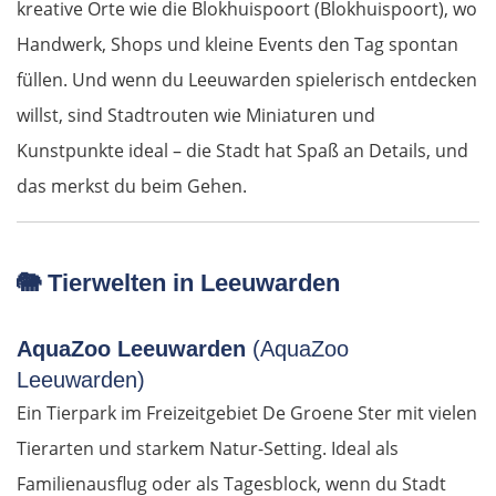
kreative Orte wie die Blokhuispoort (Blokhuispoort), wo
Handwerk, Shops und kleine Events den Tag spontan
Blagoewgrad
füllen. Und wenn du Leeuwarden spielerisch entdecken
willst, sind Stadtrouten wie Miniaturen und
Sofia
Kunstpunkte ideal – die Stadt hat Spaß an Details, und
Montana
das merkst du beim Gehen.
Widin
🐘
Tierwelten in Leeuwarden
Rumänien West
AquaZoo Leeuwarden
(AquaZoo
Craiova
Leeuwarden)
Târgu Jiu
Ein Tierpark im Freizeitgebiet De Groene Ster mit vielen
Tierarten und starkem Natur-Setting. Ideal als
Petroșani
Familienausflug oder als Tagesblock, wenn du Stadt