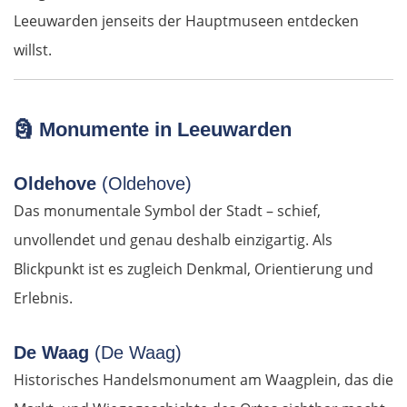
Leeuwarden jenseits der Hauptmuseen entdecken
Ústí nad Labem
willst.
Mělník
Prag
🗿
Monumente in Leeuwarden
Beroun
Oldehove
(Oldehove)
Das monumentale Symbol der Stadt – schief,
Pilsen
unvollendet und genau deshalb einzigartig. Als
Taus
Blickpunkt ist es zugleich Denkmal, Orientierung und
Erlebnis.
Deutschland Süd
De Waag
(De Waag)
Cham
Historisches Handelsmonument am Waagplein, das die