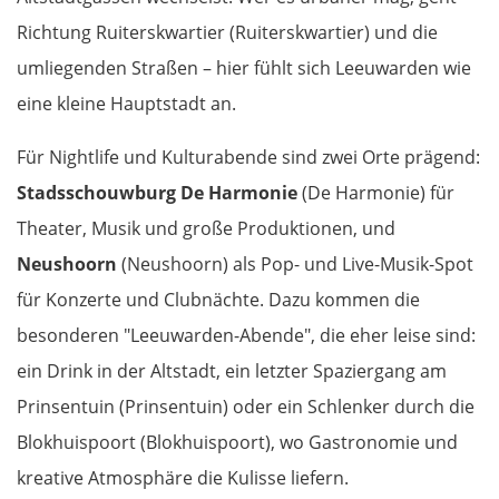
Richtung Ruiterskwartier (Ruiterskwartier) und die
Triest
umliegenden Straßen – hier fühlt sich Leeuwarden wie
eine kleine Hauptstadt an.
Venedig
Für Nightlife und Kulturabende sind zwei Orte prägend:
Padua
Stadsschouwburg De Harmonie
(De Harmonie) für
Theater, Musik und große Produktionen, und
Ferrara
Neushoorn
(Neushoorn) als Pop- und Live-Musik-Spot
Bologna
für Konzerte und Clubnächte. Dazu kommen die
besonderen "Leeuwarden-Abende", die eher leise sind:
Forlì
ein Drink in der Altstadt, ein letzter Spaziergang am
Prinsentuin (Prinsentuin) oder ein Schlenker durch die
Rimini
Blokhuispoort (Blokhuispoort), wo Gastronomie und
Pesaro
kreative Atmosphäre die Kulisse liefern.