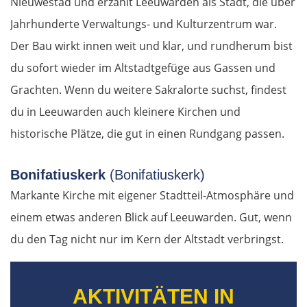
Nieuwestad und erzählt Leeuwarden als Stadt, die über
Jahrhunderte Verwaltungs- und Kulturzentrum war.
Amstetten
Der Bau wirkt innen weit und klar, und rundherum bist
St. Pölten
du sofort wieder im Altstadtgefüge aus Gassen und
Grachten. Wenn du weitere Sakralorte suchst, findest
Wien
du in Leeuwarden auch kleinere Kirchen und
historische Plätze, die gut in einen Rundgang passen.
Slowakei
Bratislava
Bonifatiuskerk
(Bonifatiuskerk)
Markante Kirche mit eigener Stadtteil-Atmosphäre und
Trnava
einem etwas anderen Blick auf Leeuwarden. Gut, wenn
du den Tag nicht nur im Kern der Altstadt verbringst.
Nitra
Nové Zámky
AKTIVITÄTEN IN