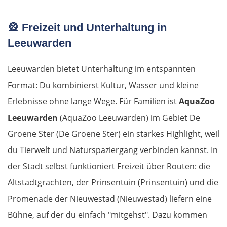
Mesolongi
🎡
Freizeit und Unterhaltung in
Arta
Leeuwarden
Ioannina
Leeuwarden bietet Unterhaltung im entspannten
Format: Du kombinierst Kultur, Wasser und kleine
Argos Orestiko
Erlebnisse ohne lange Wege. Für Familien ist
AquaZoo
Edessa
Leeuwarden
(AquaZoo Leeuwarden) im Gebiet De
Groene Ster (De Groene Ster) ein starkes Highlight, weil
Giannitsa
du Tierwelt und Naturspaziergang verbinden kannst. In
der Stadt selbst funktioniert Freizeit über Routen: die
Polykastro
Altstadtgrachten, der Prinsentuin (Prinsentuin) und die
Promenade der Nieuwestad (Nieuwestad) liefern eine
Bulgarien West
Bühne, auf der du einfach "mitgehst". Dazu kommen
Petritsch