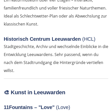
Ein Naturmuseum über vier Etagen – interaktiv,
Żyrardów
familienfreundlich und voller friesischer Naturthemen.
Ideal als Schlechtwetter-Plan oder als Abwechslung zur
Łódź
klassischen Kunst.
Turek
Historisch Centrum Leeuwarden
(HCL)
Posen
Stadtgeschichte, Archiv und wechselnde Einblicke in die
Entwicklung Leeuwardens. Sehr passend, wenn du
Nowy Tomyśl
nach dem Stadtrundgang die Hintergründe vertiefen
Schwiebus
willst.
Deutschland Ost
🎨
Kunst in Leeuwarden
Frankfurt (Oder)
11Fountains – "Love"
(Love)
Fürstenwalde