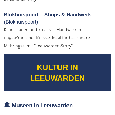
Lettland
Blokhuispoort – Shops & Handwerk
(Blokhuispoort)
Salacgrīva
Kleine Läden und kreatives Handwerk in
ungewöhnlicher Kulisse. Ideal für besondere
Riga
Mitbringsel mit "Leeuwarden-Story".
Jelgava
KULTUR IN
Bauska
LEEUWARDEN
Litauen
Panevėžys
🏛️
Museen in Leeuwarden
Ukmergė