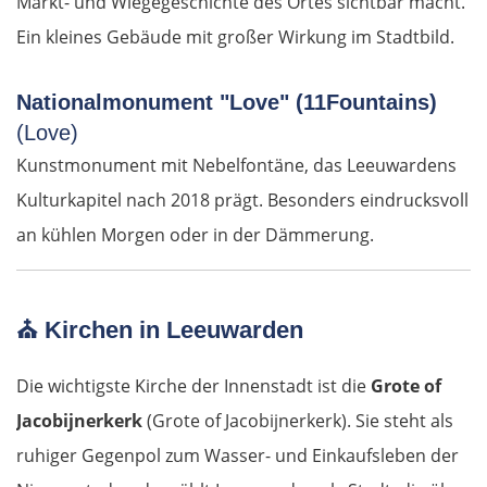
Markt- und Wiegegeschichte des Ortes sichtbar macht.
Regensburg
Ein kleines Gebäude mit großer Wirkung im Stadtbild.
Ingolstadt
Nationalmonument "Love" (11Fountains)
Pfaffenhofen an der Ilm
(Love)
Kunstmonument mit Nebelfontäne, das Leeuwardens
München
Kulturkapitel nach 2018 prägt. Besonders eindrucksvoll
an kühlen Morgen oder in der Dämmerung.
Rosenheim
Österreich
⛪
Kirchen in Leeuwarden
Salzburg
Die wichtigste Kirche der Innenstadt ist die
Grote of
Vöcklabruck
Jacobijnerkerk
(Grote of Jacobijnerkerk). Sie steht als
ruhiger Gegenpol zum Wasser- und Einkaufsleben der
Linz