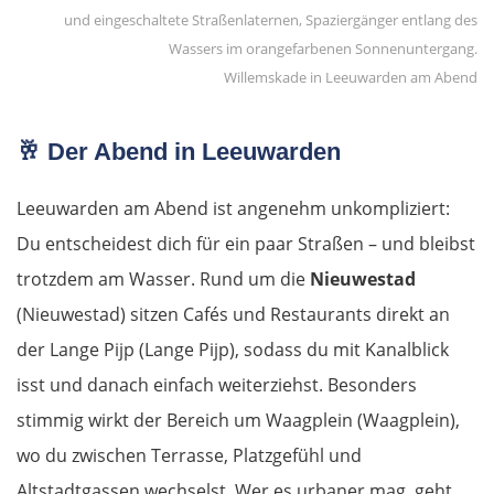
Kroatien
Osijek
Willemskade in Leeuwarden am Abend
Virovitica
🥂
Der Abend in Leeuwarden
Varaždin
Leeuwarden am Abend ist angenehm unkompliziert:
Du entscheidest dich für ein paar Straßen – und bleibst
Zagreb
trotzdem am Wasser. Rund um die
Nieuwestad
Slowenien
(Nieuwestad) sitzen Cafés und Restaurants direkt an
der Lange Pijp (Lange Pijp), sodass du mit Kanalblick
Novo mesto
isst und danach einfach weiterziehst. Besonders
stimmig wirkt der Bereich um Waagplein (Waagplein),
Ljubljana
wo du zwischen Terrasse, Platzgefühl und
Italien
Altstadtgassen wechselst. Wer es urbaner mag, geht