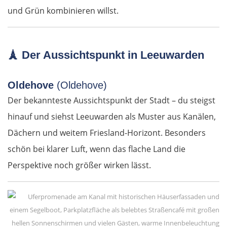
und Grün kombinieren willst.
Diemrich
Lugosch
🗼
Der Aussichtspunkt in Leeuwarden
Timișoara
Oldehove
(Oldehove)
Arad
Der bekannteste Aussichtspunkt der Stadt – du steigst
hinauf und siehst Leeuwarden als Muster aus Kanälen,
Ungarn Süd
Dächern und weitem Friesland-Horizont. Besonders
schön bei klarer Luft, wenn das flache Land die
Szeged
Perspektive noch größer wirken lässt.
Baja
Mohács