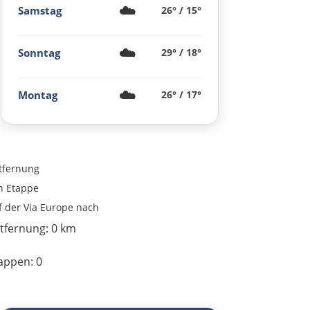
☁️
Samstag
26° / 15°
Tranås
☁️
Linköping
Sonntag
29° / 18°
Norrköping
☁️
Montag
26° / 17°
Nyköping
Södertälje
tfernung
n
Etappe
Stockholm
f der Via Europe nach
tfernung:
0 km
Uppsala
appen:
0
Gävle
Söderhamn