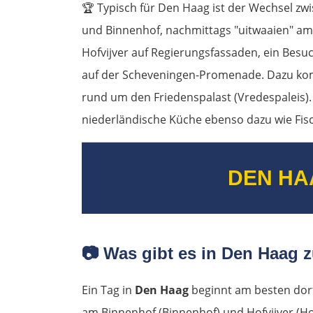
🏆
Typisch für Den Haag ist der Wechsel zw
und Binnenhof, nachmittags "uitwaaien" am 
Hofvijver auf Regierungsfassaden, ein Besu
auf der Scheveningen-Promenade. Dazu komm
rund um den Friedenspalast (Vredespaleis).
niederländische Küche ebenso dazu wie Fis
DEN HA
📷
Was gibt es in Den Haag z
Ein Tag in
Den Haag
beginnt am besten dor
am Binnenhof (Binnenhof) und Hofvijver (Hofv