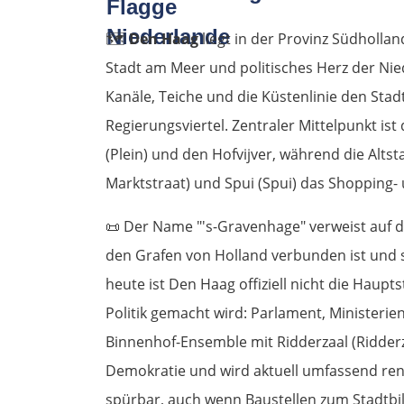
🗺️
Den Haag
liegt in der Provinz Südhollan
Stadt am Meer und politisches Herz der Nie
Kanäle, Teiche und die Küstenlinie den Stad
Regierungsviertel. Zentraler Mittelpunkt is
(Plein) und den Hofvijver, während die Alts
Marktstraat) und Spui (Spui) das Shopping-
📜
Der Name "'s-Gravenhage" verweist auf de
den Grafen von Holland verbunden ist und 
heute ist Den Haag offiziell nicht die Haupt
Politik gemacht wird: Parlament, Ministerie
Binnenhof-Ensemble mit Ridderzaal (Ridderz
Demokratie und wird aktuell umfassend reno
spürbar, auch wenn Baustellen zum Stadtbi