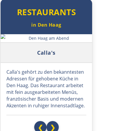
RESTAURANTS
Hudiksvall
in Den Haag
Sundsvall
Symbolbild: Den Haag am Abend
Härnösand
Calla's
Örnsköldsvik
Calla's gehört zu den bekanntesten
Umeå
Adressen für gehobene Küche in
Den Haag. Das Restaurant arbeitet
mit fein ausgearbeiteten Menüs,
Skellefteå
französischer Basis und modernen
Akzenten in ruhiger Innenstadtlage.
Piteå
Haparanda
❮
❯