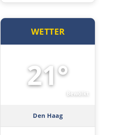
Schweden
WETTER
Malmö
Helsingborg
21°
Halmstad
⛅
Varberg
Bewölkt
Göteborg
Borås
Den Haag
Jönköping