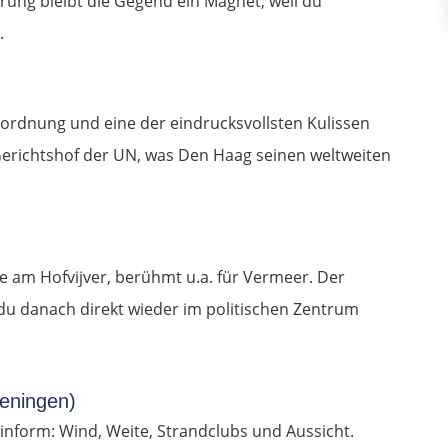
rung bleibt die Gegend ein Magnet, weil du
.
ordnung und eine der eindrucksvollsten Kulissen
e Gerichtshof der UN, was Den Haag seinen weltweiten
am Hofvijver, berühmt u.a. für Vermeer. Der
l du danach direkt wieder im politischen Zentrum
veningen)
nform: Wind, Weite, Strandclubs und Aussicht.