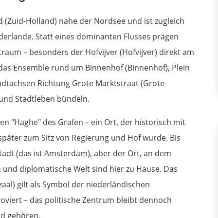
d (Zuid-Holland) nahe der Nordsee und ist zugleich
derlande. Statt eines dominanten Flusses prägen
traum – besonders der Hofvijver (Hofvijver) direkt am
t das Ensemble rund um Binnenhof (Binnenhof), Plein
tadtachsen Richtung Grote Marktstraat (Grote
 und Stadtleben bündeln.
n "Haghe" des Grafen – ein Ort, der historisch mit
später zum Sitz von Regierung und Hof wurde. Bis
stadt (das ist Amsterdam), aber der Ort, an dem
n und diplomatische Welt sind hier zu Hause. Das
aal) gilt als Symbol der niederländischen
viert – das politische Zentrum bleibt dennoch
ld gehören.