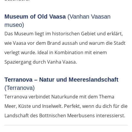
Lamia
Museum of Old Vaasa
(Vanhan Vaasan
Livanates
museo)
Das Museum liegt im historischen Gebiet und erklärt,
Chalkida
wie Vaasa vor dem Brand aussah und warum die Stadt
verlegt wurde. Ideal in Kombination mit einem
SÜDROUTE
Spaziergang durch Vanha Vaasa.
Athen
Terranova – Natur und Meereslandschaft
Korinth
(Terranova)
Terranova verbindet Naturkunde mit dem Thema
Patras
Meer, Küste und Inselwelt. Perfekt, wenn du dich für die
Landschaft des Bottnischen Meerbusens interessierst.
Mesolongi
Arta