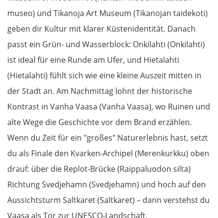
Alytus
museo) und Tikanoja Art Museum (Tikanojan taidekoti)
geben dir Kultur mit klarer Küstenidentität. Danach
Polen
passt ein Grün- und Wasserblock: Onkilahti (Onkilahti)
ist ideal für eine Runde am Ufer, und Hietalahti
Suwałki
(Hietalahti) fühlt sich wie eine kleine Auszeit mitten in
Ełk
der Stadt an. Am Nachmittag lohnt der historische
Kontrast in Vanha Vaasa (Vanha Vaasa), wo Ruinen und
Łomża
alte Wege die Geschichte vor dem Brand erzählen.
Wyszków
Wenn du Zeit für ein "großes" Naturerlebnis hast, setzt
du als Finale den Kvarken-Archipel (Merenkurkku) oben
Warschau
drauf: über die Replot-Brücke (Raippaluodon silta)
Richtung Svedjehamn (Svedjehamn) und hoch auf den
Żyrardów
Aussichtsturm Saltkaret (Saltkaret) – dann verstehst du
Łódź
Vaasa als Tor zur UNESCO-Landschaft.