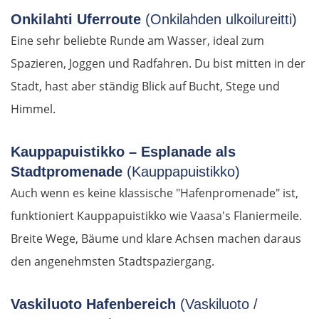
Onkilahti Uferroute
(Onkilahden ulkoilureitti)
Marseille
Eine sehr beliebte Runde am Wasser, ideal zum
Spazieren, Joggen und Radfahren. Du bist mitten in der
Avignon
Stadt, hast aber ständig Blick auf Bucht, Stege und
Nîmes
Himmel.
Montpellier
Kauppapuistikko – Esplanade als
Stadtpromenade
(Kauppapuistikko)
Béziers
Auch wenn es keine klassische "Hafenpromenade" ist,
funktioniert Kauppapuistikko wie Vaasa's Flaniermeile.
Carcassonne
Breite Wege, Bäume und klare Achsen machen daraus
Ax-les-Thermes
den angenehmsten Stadtspaziergang.
Andorra la Vella
Vaskiluoto Hafenbereich
(Vaskiluoto /