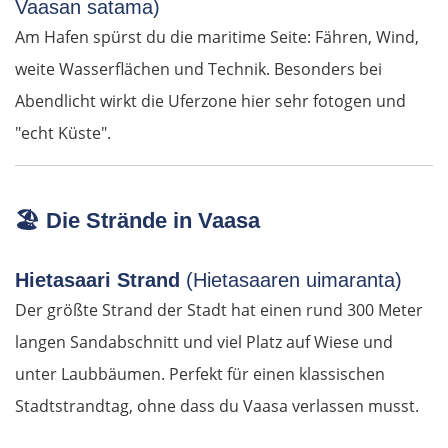
Vaasan satama)
Spanien Süd
Am Hafen spürst du die maritime Seite: Fähren, Wind,
weite Wasserflächen und Technik. Besonders bei
Solsona
Abendlicht wirkt die Uferzone hier sehr fotogen und
Manresa
"echt Küste".
Barcelona
🏖️
Die Strände in Vaasa
Reus
Hietasaari Strand
(Hietasaaren uimaranta)
Amposta
Der größte Strand der Stadt hat einen rund 300 Meter
Castelló de la Plana
langen Sandabschnitt und viel Platz auf Wiese und
unter Laubbäumen. Perfekt für einen klassischen
Valencia
Stadtstrandtag, ohne dass du Vaasa verlassen musst.
Dénia