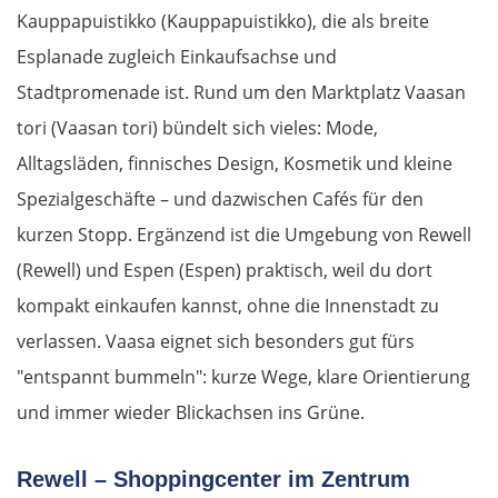
Kauppapuistikko (Kauppapuistikko), die als breite
Esplanade zugleich Einkaufsachse und
Budapest
Stadtpromenade ist. Rund um den Marktplatz Vaasan
Jászberény
tori (Vaasan tori) bündelt sich vieles: Mode,
Alltagsläden, finnisches Design, Kosmetik und kleine
Tiszafüred
Spezialgeschäfte – und dazwischen Cafés für den
Debrecen
kurzen Stopp. Ergänzend ist die Umgebung von Rewell
(Rewell) und Espen (Espen) praktisch, weil du dort
Rumänien Ost
kompakt einkaufen kannst, ohne die Innenstadt zu
verlassen. Vaasa eignet sich besonders gut fürs
Oradea
"entspannt bummeln": kurze Wege, klare Orientierung
und immer wieder Blickachsen ins Grüne.
Cluj-Napoca
Târnăveni
Rewell – Shoppingcenter im Zentrum