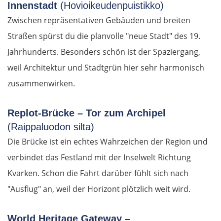
Mělník
Innenstadt
(Hovioikeudenpuistikko)
Zwischen repräsentativen Gebäuden und breiten
Prag
Straßen spürst du die planvolle "neue Stadt" des 19.
Jahrhunderts. Besonders schön ist der Spaziergang,
Beroun
weil Architektur und Stadtgrün hier sehr harmonisch
Pilsen
zusammenwirken.
Taus
Replot-Brücke – Tor zum Archipel
(Raippaluodon silta)
Deutschland Süd
Die Brücke ist ein echtes Wahrzeichen der Region und
verbindet das Festland mit der Inselwelt Richtung
Cham
Kvarken. Schon die Fahrt darüber fühlt sich nach
Regensburg
"Ausflug" an, weil der Horizont plötzlich weit wird.
Ingolstadt
World Heritage Gateway –