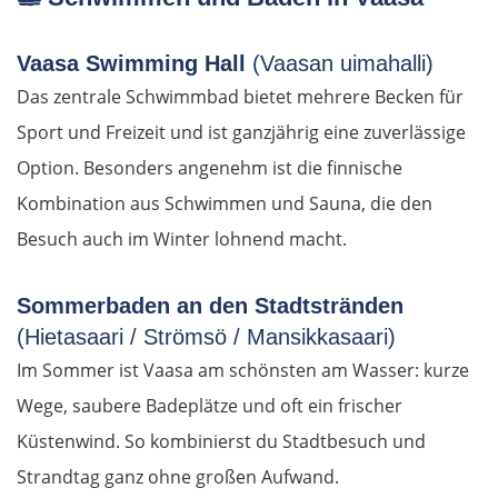
Jerez de la Frontera
Vaasa Swimming Hall
(Vaasan uimahalli)
Sevilla
Das zentrale Schwimmbad bietet mehrere Becken für
Sport und Freizeit und ist ganzjährig eine zuverlässige
Portugal
Option. Besonders angenehm ist die finnische
Kombination aus Schwimmen und Sauna, die den
Beja
Besuch auch im Winter lohnend macht.
Setúbal
Sommerbaden an den Stadtstränden
WESTROUTE
(Hietasaari / Strömsö / Mansikkasaari)
Im Sommer ist Vaasa am schönsten am Wasser: kurze
Lissabon
Wege, saubere Badeplätze und oft ein frischer
Küstenwind. So kombinierst du Stadtbesuch und
Mafra
Strandtag ganz ohne großen Aufwand.