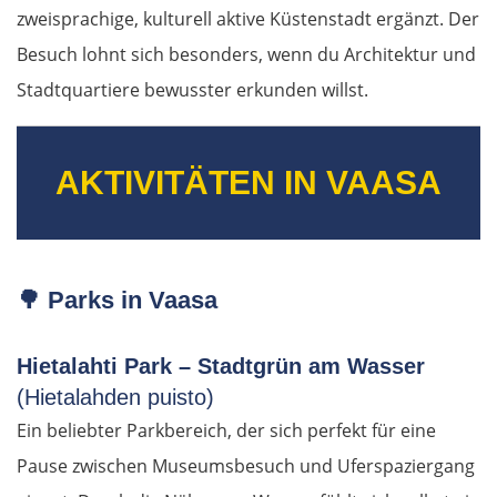
Pescara
zweisprachige, kulturell aktive Küstenstadt ergänzt. Der
Besuch lohnt sich besonders, wenn du Architektur und
Termoli
Stadtquartiere bewusster erkunden willst.
Vieste
AKTIVITÄTEN IN VAASA
Foggia
Salerno
Pompeji
🌳
Parks in Vaasa
Neapel
Hietalahti Park – Stadtgrün am Wasser
(Hietalahden puisto)
Gaeta
Ein beliebter Parkbereich, der sich perfekt für eine
Pause zwischen Museumsbesuch und Uferspaziergang
Rom