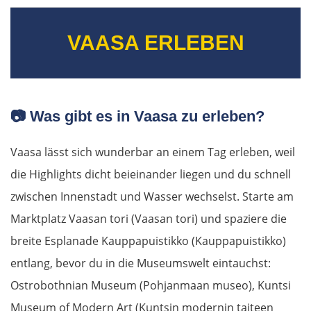
Salacgrīva
VAASA ERLEBEN
Riga
Jelgava
📷
Was gibt es in Vaasa zu erleben?
Bauska
Vaasa lässt sich wunderbar an einem Tag erleben, weil
Litauen
die Highlights dicht beieinander liegen und du schnell
zwischen Innenstadt und Wasser wechselst. Starte am
Panevėžys
Marktplatz Vaasan tori (Vaasan tori) und spaziere die
breite Esplanade Kauppapuistikko (Kauppapuistikko)
Ukmergė
entlang, bevor du in die Museumswelt eintauchst:
Vilnius
Ostrobothnian Museum (Pohjanmaan museo), Kuntsi
Museum of Modern Art (Kuntsin modernin taiteen