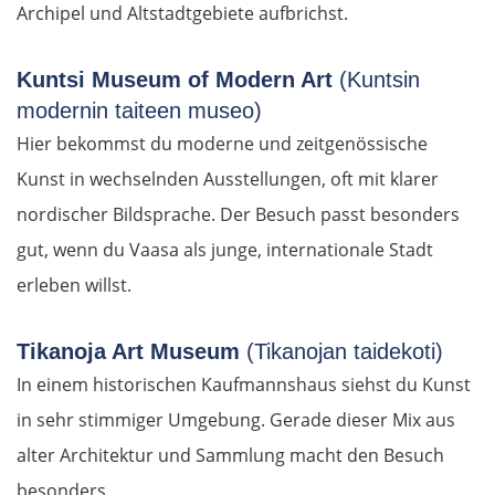
Archipel und Altstadtgebiete aufbrichst.
Kavala
Kuntsi Museum of Modern Art
(Kuntsin
Asprovalta
modernin taiteen museo)
Hier bekommst du moderne und zeitgenössische
Thessaloniki
Kunst in wechselnden Ausstellungen, oft mit klarer
nordischer Bildsprache. Der Besuch passt besonders
Katerini
gut, wenn du Vaasa als junge, internationale Stadt
Elassona
erleben willst.
Kalambaka
Tikanoja Art Museum
(Tikanojan taidekoti)
In einem historischen Kaufmannshaus siehst du Kunst
Meteora-Klöster
in sehr stimmiger Umgebung. Gerade dieser Mix aus
alter Architektur und Sammlung macht den Besuch
Karditsa
besonders.