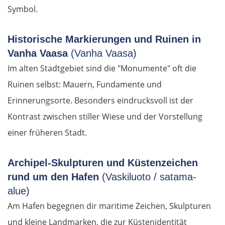
Lugosch
Symbol.
Timișoara
Historische Markierungen und Ruinen in
Vanha Vaasa
(Vanha Vaasa)
Arad
Im alten Stadtgebiet sind die "Monumente" oft die
Ruinen selbst: Mauern, Fundamente und
Ungarn Süd
Erinnerungsorte. Besonders eindrucksvoll ist der
Szeged
Kontrast zwischen stiller Wiese und der Vorstellung
einer früheren Stadt.
Baja
Archipel-Skulpturen und Küstenzeichen
Mohács
rund um den Hafen
(Vaskiluoto / satama-
alue)
Kroatien
Am Hafen begegnen dir maritime Zeichen, Skulpturen
Osijek
und kleine Landmarken, die zur Küstenidentität