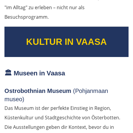
Warna
"im Alltag" zu erleben – nicht nur als
Besuchsprogramm.
Nessebar
Burgas
KULTUR IN VAASA
Elchowo
Chaskowo
🏛️
Museen in Vaasa
Kardschali
Ostrobothnian Museum
(Pohjanmaan
Griechenland
museo)
Das Museum ist der perfekte Einstieg in Region,
Komotini
Küstenkultur und Stadtgeschichte von Österbotten.
Die Ausstellungen geben dir Kontext, bevor du in
Xanthi