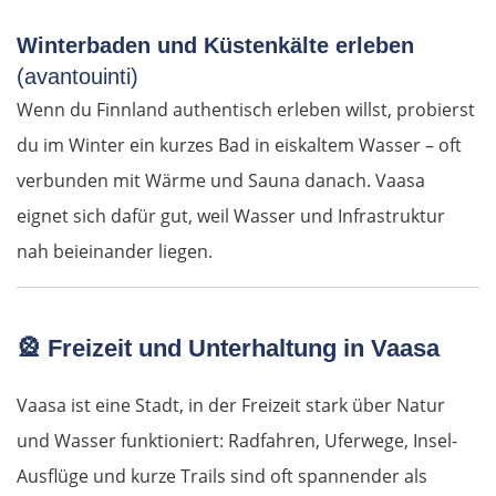
Peniche
Winterbaden und Küstenkälte erleben
Nazaré
(avantouinti)
Wenn du Finnland authentisch erleben willst, probierst
Figueira da Foz
du im Winter ein kurzes Bad in eiskaltem Wasser – oft
verbunden mit Wärme und Sauna danach. Vaasa
Porto
eignet sich dafür gut, weil Wasser und Infrastruktur
Amarante
nah beieinander liegen.
Vila Real
🎡
Freizeit und Unterhaltung in Vaasa
Mirandela
Vaasa ist eine Stadt, in der Freizeit stark über Natur
Bragança
und Wasser funktioniert: Radfahren, Uferwege, Insel-
Ausflüge und kurze Trails sind oft spannender als
Spanien Nord