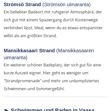
Strömsö Strand
(Strömsön uimaranta)
Ein beliebter Badeort mit ruhigerer Atmosphäre, der
Alicante
sich gut mit einem Spaziergang durch Küstenwege
Murcia
verbinden lässt. Ideal, wenn du es etwas entspannter
willst als am größten Strand.
Águilas
Mansikkasaari Strand
(Mansikkasaaren
Almería
uimaranta)
Motril
Ein weiterer schöner Badeplatz, der sich gut für eine
kurze Auszeit eignet. Hier geht es weniger um
Málaga
"Strandpromenade" und mehr um unkompliziertes
Schwimmen und Sommergefühl.
Marbella
Gibraltar
🏊
Schwimmen und Baden in Vaasa