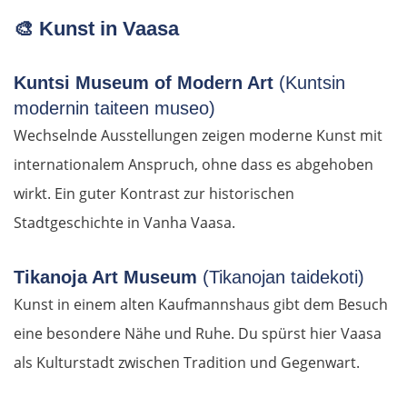
🎨
Kunst in Vaasa
Ioannina
Kuntsi Museum of Modern Art
(Kuntsin
Argos Orestiko
modernin taiteen museo)
Wechselnde Ausstellungen zeigen moderne Kunst mit
Edessa
internationalem Anspruch, ohne dass es abgehoben
Giannitsa
wirkt. Ein guter Kontrast zur historischen
Stadtgeschichte in Vanha Vaasa.
Polykastro
Tikanoja Art Museum
(Tikanojan taidekoti)
Bulgarien West
Kunst in einem alten Kaufmannshaus gibt dem Besuch
eine besondere Nähe und Ruhe. Du spürst hier Vaasa
Petritsch
als Kulturstadt zwischen Tradition und Gegenwart.
Blagoewgrad