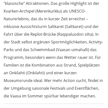
"klassische" Attraktionen. Das große Highlight ist der
Zamora
Kvarken-Archipel (Merenkurkku) als UNESCO-
Naturerlebnis, das du in kurzer Zeit erreichst –
Tordesillas
inklusive Aussichtsturm Saltkaret (Saltkaret) und der
Fahrt über die Replot-Brücke (Raippaluodon silta). In
Arévalo
der Stadt selbst ergänzen Sportmöglichkeiten, Activity-
Guadarrama
Parks und das Schwimmbad (Vaasan uimahalli) das
Programm, besonders wenn das Wetter rauer ist. Für
Madrid
Familien ist die Kombination aus Strand, Spielplätzen
an Onkilahti (Onkilahti) und einer kurzen
Guadalajara
Museumsrunde ideal. Wer mehr Action sucht, findet in
Sacedón
der Umgebung saisonale Festivals und Eventflächen,
die Vaasa im Sommer spürbar lebendiger machen.
Molina de Aragón