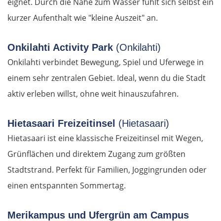
eignet. Durch die Nähe zum Wasser fühlt sich selbst ein
Terni
kurzer Aufenthalt wie "kleine Auszeit" an.
Foligno
Onkilahti Activity Park
(Onkilahti)
Onkilahti verbindet Bewegung, Spiel und Uferwege in
Perugia
einem sehr zentralen Gebiet. Ideal, wenn du die Stadt
aktiv erleben willst, ohne weit hinauszufahren.
Arezzo
Florenz
Hietasaari Freizeitinsel
(Hietasaari)
Hietasaari ist eine klassische Freizeitinsel mit Wegen,
Pisa
Grünflächen und direktem Zugang zum größten
Stadtstrand. Perfekt für Familien, Joggingrunden oder
La Spezia
einen entspannten Sommertag.
Cinque Terre
Merikampus und Ufergrün am Campus