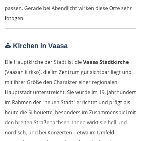
passen. Gerade bei Abendlicht wirken diese Orte sehr
Virovitica
fotogen.
Varaždin
⛪
Kirchen in Vaasa
Zagreb
Die Hauptkirche der Stadt ist die
Vaasa Stadtkirche
Slowenien
(Vaasan kirkko), die im Zentrum gut sichtbar liegt und
Novo mesto
mit ihrer Größe den Charakter einer regionalen
Hauptstadt unterstreicht. Sie wurde im 19. Jahrhundert
Ljubljana
im Rahmen der "neuen Stadt" errichtet und prägt bis
heute die Silhouette, besonders im Zusammenspiel mit
Italien
den breiten Straßenachsen. Innen wirkt sie hell und
nordisch, und bei Konzerten – etwa im Umfeld
Triest