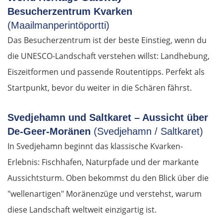
Besucherzentrum Kvarken
Pfaffenhofen an der Ilm
(Maailmanperintöportti)
Das Besucherzentrum ist der beste Einstieg, wenn du
München
die UNESCO-Landschaft verstehen willst: Landhebung,
Rosenheim
Eiszeitformen und passende Routentipps. Perfekt als
Startpunkt, bevor du weiter in die Schären fährst.
Österreich
Svedjehamn und Saltkaret – Aussicht über
Salzburg
De-Geer-Moränen
(Svedjehamn / Saltkaret)
In Svedjehamn beginnt das klassische Kvarken-
Vöcklabruck
Erlebnis: Fischhafen, Naturpfade und der markante
Linz
Aussichtsturm. Oben bekommst du den Blick über die
"wellenartigen" Moränenzüge und verstehst, warum
Amstetten
diese Landschaft weltweit einzigartig ist.