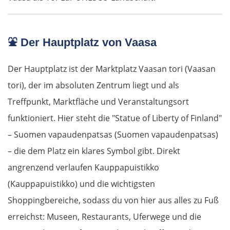
Turek
⛲
Der Hauptplatz von Vaasa
Posen
Der Hauptplatz ist der Marktplatz Vaasan tori (Vaasan
Nowy Tomyśl
tori), der im absoluten Zentrum liegt und als
Treffpunkt, Marktfläche und Veranstaltungsort
Schwiebus
funktioniert. Hier steht die "Statue of Liberty of Finland"
Deutschland Ost
– Suomen vapaudenpatsas (Suomen vapaudenpatsas)
– die dem Platz ein klares Symbol gibt. Direkt
Frankfurt (Oder)
angrenzend verlaufen Kauppapuistikko
(Kauppapuistikko) und die wichtigsten
Fürstenwalde
Shoppingbereiche, sodass du von hier aus alles zu Fuß
Berlin
erreichst: Museen, Restaurants, Uferwege und die