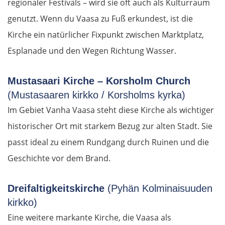
regionaler Festivals – wird sie oft auch als Kulturraum
Venedig
genutzt. Wenn du Vaasa zu Fuß erkundest, ist die
Kirche ein natürlicher Fixpunkt zwischen Marktplatz,
Padua
Esplanade und den Wegen Richtung Wasser.
Ferrara
Mustasaari Kirche – Korsholm Church
Bologna
(Mustasaaren kirkko / Korsholms kyrka)
Im Gebiet Vanha Vaasa steht diese Kirche als wichtiger
Forlì
historischer Ort mit starkem Bezug zur alten Stadt. Sie
passt ideal zu einem Rundgang durch Ruinen und die
Rimini
Geschichte vor dem Brand.
Pesaro
Dreifaltigkeitskirche
(Pyhän Kolminaisuuden
Ancona
kirkko)
Eine weitere markante Kirche, die Vaasa als