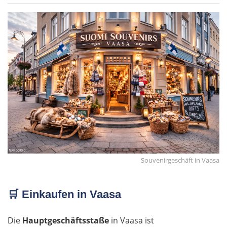
St. Pölten
Wien
Slowakei
Bratislava
Trnava
Nitra
Souvenirgeschäft in Vaasa
Nové Zámky
🛒
Einkaufen in Vaasa
Ungarn Nord
Die
Hauptgeschäftsstaße
in Vaasa ist
Esztergom