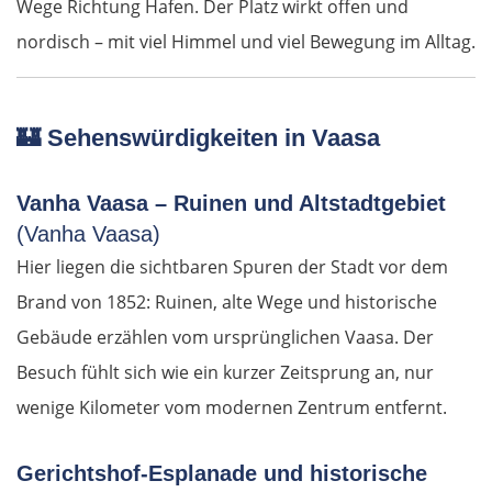
Wege Richtung Hafen. Der Platz wirkt offen und
Lübben
nordisch – mit viel Himmel und viel Bewegung im Alltag.
Spreewald
🏰
Sehenswürdigkeiten in Vaasa
Senftenberg
Dresden
Vanha Vaasa – Ruinen und Altstadtgebiet
(Vanha Vaasa)
Pirna
Hier liegen die sichtbaren Spuren der Stadt vor dem
Brand von 1852: Ruinen, alte Wege und historische
Sächsische Schweiz
Gebäude erzählen vom ursprünglichen Vaasa. Der
Besuch fühlt sich wie ein kurzer Zeitsprung an, nur
Tschechien
wenige Kilometer vom modernen Zentrum entfernt.
Ústí nad Labem
Gerichtshof-Esplanade und historische