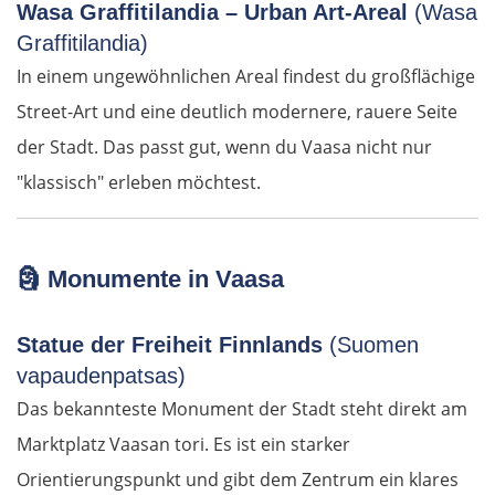
Wasa Graffitilandia – Urban Art-Areal
(Wasa
Sofia
Graffitilandia)
In einem ungewöhnlichen Areal findest du großflächige
Montana
Street-Art und eine deutlich modernere, rauere Seite
der Stadt. Das passt gut, wenn du Vaasa nicht nur
Widin
"klassisch" erleben möchtest.
Rumänien West
Craiova
🗿
Monumente in Vaasa
Târgu Jiu
Statue der Freiheit Finnlands
(Suomen
vapaudenpatsas)
Petroșani
Das bekannteste Monument der Stadt steht direkt am
Marktplatz Vaasan tori. Es ist ein starker
Diemrich
Orientierungspunkt und gibt dem Zentrum ein klares