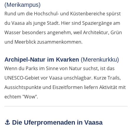
Genua
(Merikampus)
Rund um die Hochschul- und Küstenbereiche spürst
Savona
du Vaasa als junge Stadt. Hier sind Spaziergänge am
Wasser besonders angenehm, weil Architektur, Grün
Albenga
und Meerblick zusammenkommen.
Frankreich Süd
Archipel-Natur im Kvarken
(Merenkurkku)
Monaco
Wenn du Parks im Sinne von Natur suchst, ist das
UNESCO-Gebiet vor Vaasa unschlagbar. Kurze Trails,
Nizza
Aussichtspunkte und Eiszeitformen liefern Aktivität mit
echtem "Wow".
Cannes
Saint-Tropez
⚓
Die Uferpromenaden in Vaasa
Toulon