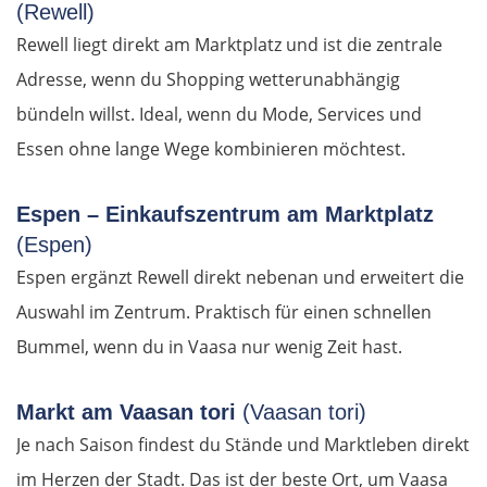
(Rewell)
Sibiu
Rewell liegt direkt am Marktplatz und ist die zentrale
Adresse, wenn du Shopping wetterunabhängig
Râmnicu Vâlcea
bündeln willst. Ideal, wenn du Mode, Services und
Pitești
Essen ohne lange Wege kombinieren möchtest.
Bukarest
Espen – Einkaufszentrum am Marktplatz
(Espen)
Bulgarien Ost
Espen ergänzt Rewell direkt nebenan und erweitert die
Auswahl im Zentrum. Praktisch für einen schnellen
Ruse
Bummel, wenn du in Vaasa nur wenig Zeit hast.
Rasgrad
Markt am Vaasan tori
(Vaasan tori)
Schumen
Je nach Saison findest du Stände und Marktleben direkt
im Herzen der Stadt. Das ist der beste Ort, um Vaasa