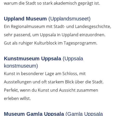
Elassona
warum die Stadt so stark akademisch geprägt ist.
Kalambaka
Uppland Museum
(Upplandsmuseet)
Ein Regionalmuseum mit Stadt- und Landesgeschichte,
Meteora-Klöster
sehr passend, um Uppsala in Uppland einzuordnen.
Gut als ruhiger Kulturblock im Tagesprogramm.
Karditsa
Lamia
Kunstmuseum Uppsala
(Uppsala
konstmuseum)
Livanates
Kunst in besonderer Lage am Schloss, mit
Ausstellungen und oft starkem Blick über die Stadt.
Chalkida
Perfekt, wenn du Kunst und Aussicht zusammen
erleben willst.
SÜDROUTE
Athen
Museum Gamla Uppsala
(Gamla Uppsala