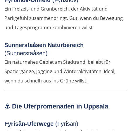
Fyrishov-Umfeld
(Fyrishov)
Ein Freizeit- und Grünbereich, der Aktivität und
Nizza
Parkgefühl zusammenbringt. Gut, wenn du Bewegung
Cannes
und Tagesprogramm kombinieren willst.
Saint-Tropez
Sunnerstaåsen Naturbereich
(Sunnerstaåsen)
Toulon
Ein naturnahes Gebiet am Stadtrand, beliebt für
Marseille
Spaziergänge, Jogging und Winteraktivitäten. Ideal,
wenn du schnell raus ins Grüne willst.
Avignon
Nîmes
⚓
Die Uferpromenaden in Uppsala
Montpellier
Fyrisån-Uferwege
(Fyrisån)