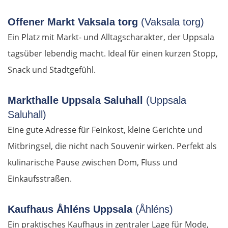
Offener Markt Vaksala torg
(Vaksala torg)
Ruse
Ein Platz mit Markt- und Alltagscharakter, der Uppsala
tagsüber lebendig macht. Ideal für einen kurzen Stopp,
Rasgrad
Snack und Stadtgefühl.
Schumen
Markthalle Uppsala Saluhall
(Uppsala
Warna
Saluhall)
Eine gute Adresse für Feinkost, kleine Gerichte und
Nessebar
Mitbringsel, die nicht nach Souvenir wirken. Perfekt als
Burgas
kulinarische Pause zwischen Dom, Fluss und
Einkaufsstraßen.
Elchowo
Kaufhaus Åhléns Uppsala
(Åhléns)
Chaskowo
Ein praktisches Kaufhaus in zentraler Lage für Mode,