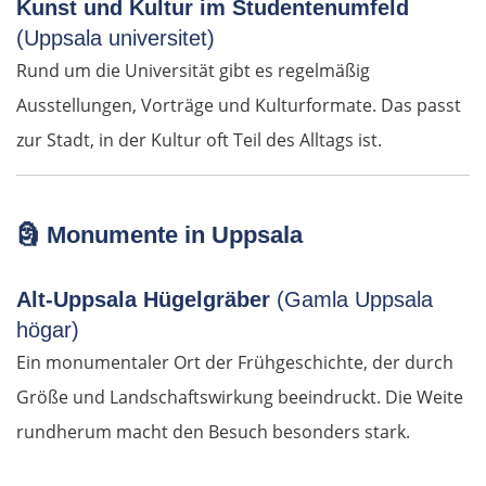
Craiova
Kunst und Kultur im Studentenumfeld
(Uppsala universitet)
Târgu Jiu
Rund um die Universität gibt es regelmäßig
Ausstellungen, Vorträge und Kulturformate. Das passt
Petroșani
zur Stadt, in der Kultur oft Teil des Alltags ist.
Diemrich
Lugosch
🗿
Monumente in Uppsala
Timișoara
Alt-Uppsala Hügelgräber
(Gamla Uppsala
högar)
Arad
Ein monumentaler Ort der Frühgeschichte, der durch
Größe und Landschaftswirkung beeindruckt. Die Weite
Ungarn Süd
rundherum macht den Besuch besonders stark.
Szeged