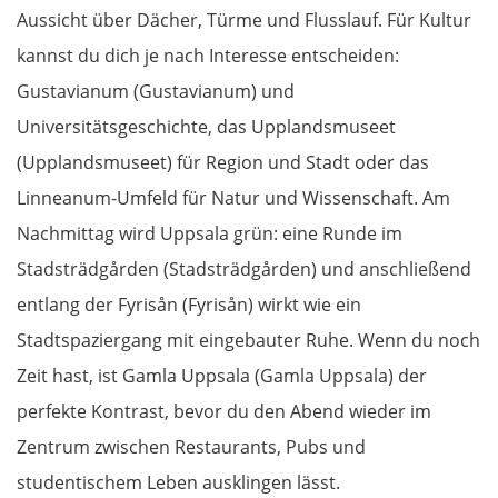
Aussicht über Dächer, Türme und Flusslauf. Für Kultur
Wyszków
kannst du dich je nach Interesse entscheiden:
Gustavianum (Gustavianum) und
Warschau
Universitätsgeschichte, das Upplandsmuseet
Żyrardów
(Upplandsmuseet) für Region und Stadt oder das
Linneanum-Umfeld für Natur und Wissenschaft. Am
Łódź
Nachmittag wird Uppsala grün: eine Runde im
Stadsträdgården (Stadsträdgården) und anschließend
Turek
entlang der Fyrisån (Fyrisån) wirkt wie ein
Posen
Stadtspaziergang mit eingebauter Ruhe. Wenn du noch
Zeit hast, ist Gamla Uppsala (Gamla Uppsala) der
Nowy Tomyśl
perfekte Kontrast, bevor du den Abend wieder im
Zentrum zwischen Restaurants, Pubs und
Schwiebus
studentischem Leben ausklingen lässt.