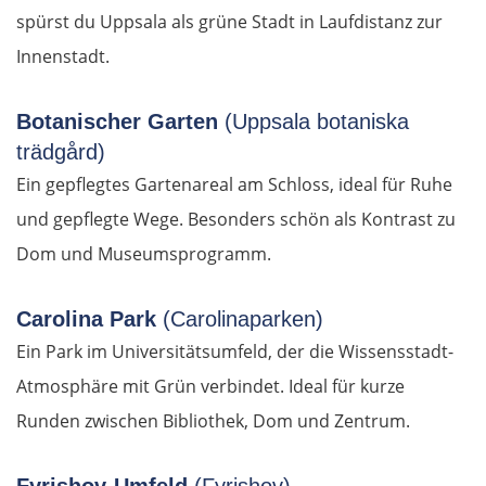
spürst du Uppsala als grüne Stadt in Laufdistanz zur
Innenstadt.
Pisa
La Spezia
Botanischer Garten
(Uppsala botaniska
trädgård)
Cinque Terre
Ein gepflegtes Gartenareal am Schloss, ideal für Ruhe
und gepflegte Wege. Besonders schön als Kontrast zu
Genua
Dom und Museumsprogramm.
Savona
Carolina Park
(Carolinaparken)
Albenga
Ein Park im Universitätsumfeld, der die Wissensstadt-
Atmosphäre mit Grün verbindet. Ideal für kurze
Frankreich Süd
Runden zwischen Bibliothek, Dom und Zentrum.
Monaco