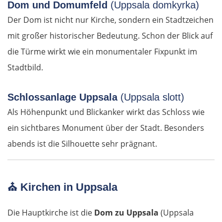
Dom und Domumfeld
(Uppsala domkyrka)
Baja
Der Dom ist nicht nur Kirche, sondern ein Stadtzeichen
mit großer historischer Bedeutung. Schon der Blick auf
Mohács
die Türme wirkt wie ein monumentaler Fixpunkt im
Stadtbild.
Kroatien
Osijek
Schlossanlage Uppsala
(Uppsala slott)
Als Höhenpunkt und Blickanker wirkt das Schloss wie
Virovitica
ein sichtbares Monument über der Stadt. Besonders
abends ist die Silhouette sehr prägnant.
Varaždin
Zagreb
⛪
Kirchen in Uppsala
Slowenien
Die Hauptkirche ist die
Dom zu Uppsala
(Uppsala