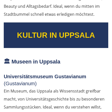
Beauty und Alltagsbedarf. Ideal, wenn du mitten im
Kardschali
Stadtbummel schnell etwas erledigen möchtest.
Griechenland
KULTUR IN UPPSALA
Komotini
Xanthi
Kavala
🏛️
Museen in Uppsala
Asprovalta
Universitätsmuseum Gustavianum
(Gustavianum)
Thessaloniki
Ein Museum, das Uppsala als Wissensstadt greifbar
macht, von Universitätsgeschichte bis zu besonderen
Katerini
Sammlungsstücken. Ideal, wenn du verstehen willst,