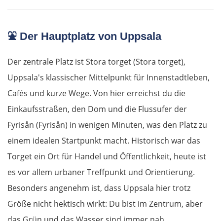
Deutschland Ost
Frankfurt (Oder)
⛲
Der Hauptplatz von Uppsala
Fürstenwalde
Der zentrale Platz ist Stora torget (Stora torget),
Uppsala's klassischer Mittelpunkt für Innenstadtleben,
Berlin
Cafés und kurze Wege. Von hier erreichst du die
Einkaufsstraßen, den Dom und die Flussufer der
Lübben
Fyrisån (Fyrisån) in wenigen Minuten, was den Platz zu
Spreewald
einem idealen Startpunkt macht. Historisch war das
Torget ein Ort für Handel und Öffentlichkeit, heute ist
Senftenberg
es vor allem urbaner Treffpunkt und Orientierung.
Besonders angenehm ist, dass Uppsala hier trotz
Dresden
Größe nicht hektisch wirkt: Du bist im Zentrum, aber
Pirna
das Grün und das Wasser sind immer nah.