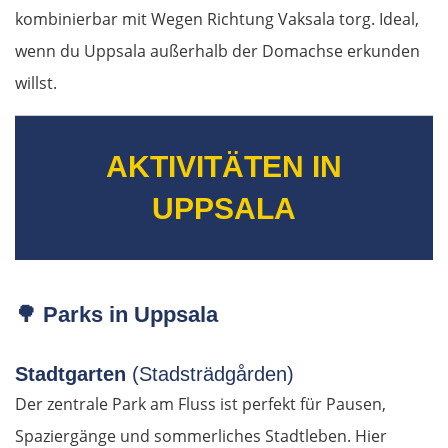
kombinierbar mit Wegen Richtung Vaksala torg. Ideal,
Pompeji
wenn du Uppsala außerhalb der Domachse erkunden
Neapel
willst.
Gaeta
AKTIVITÄTEN IN
Rom
UPPSALA
Terni
Foligno
🌳
Parks in Uppsala
Perugia
Stadtgarten
(Stadsträdgården)
Arezzo
Der zentrale Park am Fluss ist perfekt für Pausen,
Spaziergänge und sommerliches Stadtleben. Hier
Florenz