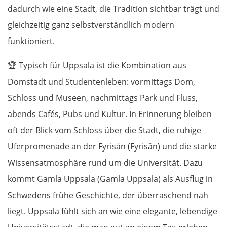
dadurch wie eine Stadt, die Tradition sichtbar trägt und
Tallinn
gleichzeitig ganz selbstverständlich modern
Rapla
funktioniert.
🏆
Typisch für Uppsala ist die Kombination aus
Pärnu
Domstadt und Studentenleben: vormittags Dom,
Lettland
Schloss und Museen, nachmittags Park und Fluss,
abends Cafés, Pubs und Kultur. In Erinnerung bleiben
Salacgrīva
oft der Blick vom Schloss über die Stadt, die ruhige
Uferpromenade an der Fyrisån (Fyrisån) und die starke
Riga
Wissensatmosphäre rund um die Universität. Dazu
Jelgava
kommt Gamla Uppsala (Gamla Uppsala) als Ausflug in
Schwedens frühe Geschichte, der überraschend nah
Bauska
liegt. Uppsala fühlt sich an wie eine elegante, lebendige