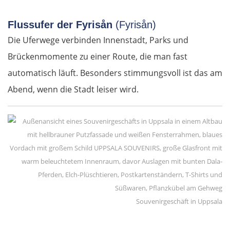
Salzburg
Flussufer der Fyrisån
(Fyrisån)
Vöcklabruck
Die Uferwege verbinden Innenstadt, Parks und
Brückenmomente zu einer Route, die man fast
Linz
automatisch läuft. Besonders stimmungsvoll ist das am
Amstetten
Abend, wenn die Stadt leiser wird.
St. Pölten
Wien
Slowakei
Bratislava
Souvenirgeschäft in Uppsala
Trnava