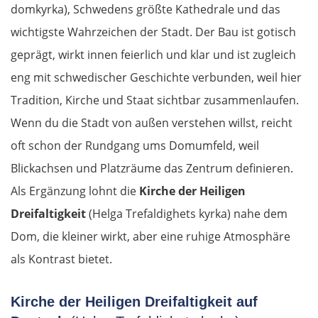
domkyrka), Schwedens größte Kathedrale und das
Novo mesto
wichtigste Wahrzeichen der Stadt. Der Bau ist gotisch
Ljubljana
geprägt, wirkt innen feierlich und klar und ist zugleich
eng mit schwedischer Geschichte verbunden, weil hier
Italien
Tradition, Kirche und Staat sichtbar zusammenlaufen.
Wenn du die Stadt von außen verstehen willst, reicht
Triest
oft schon der Rundgang ums Domumfeld, weil
Venedig
Blickachsen und Platzräume das Zentrum definieren.
Als Ergänzung lohnt die
Kirche der Heiligen
Padua
Dreifaltigkeit
(Helga Trefaldighets kyrka) nahe dem
Dom, die kleiner wirkt, aber eine ruhige Atmosphäre
Ferrara
als Kontrast bietet.
Bologna
Kirche der Heiligen Dreifaltigkeit auf
Forlì