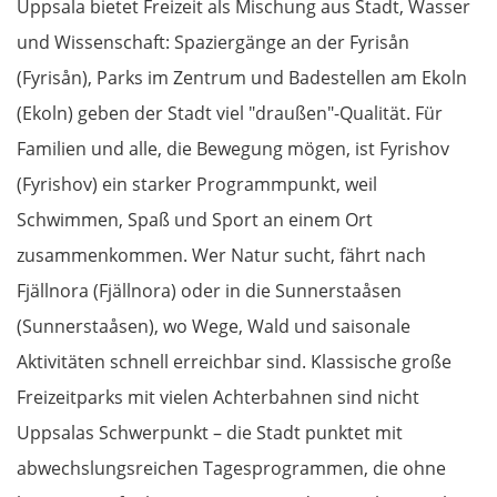
Uppsala bietet Freizeit als Mischung aus Stadt, Wasser
Vila Real
und Wissenschaft: Spaziergänge an der Fyrisån
(Fyrisån), Parks im Zentrum und Badestellen am Ekoln
Mirandela
(Ekoln) geben der Stadt viel "draußen"-Qualität. Für
Familien und alle, die Bewegung mögen, ist Fyrishov
Bragança
(Fyrishov) ein starker Programmpunkt, weil
Spanien Nord
Schwimmen, Spaß und Sport an einem Ort
zusammenkommen. Wer Natur sucht, fährt nach
Zamora
Fjällnora (Fjällnora) oder in die Sunnerstaåsen
(Sunnerstaåsen), wo Wege, Wald und saisonale
Tordesillas
Aktivitäten schnell erreichbar sind. Klassische große
Arévalo
Freizeitparks mit vielen Achterbahnen sind nicht
Uppsalas Schwerpunkt – die Stadt punktet mit
Guadarrama
abwechslungsreichen Tagesprogrammen, die ohne