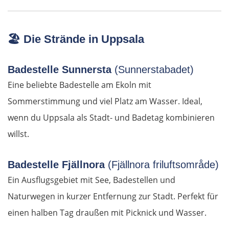
Amposta
🏖️
Die Strände in Uppsala
Castelló de la Plana
Badestelle Sunnersta
(Sunnerstabadet)
Valencia
Eine beliebte Badestelle am Ekoln mit
Sommerstimmung und viel Platz am Wasser. Ideal,
Dénia
wenn du Uppsala als Stadt- und Badetag kombinieren
Alicante
willst.
Murcia
Badestelle Fjällnora
(Fjällnora friluftsområde)
Ein Ausflugsgebiet mit See, Badestellen und
Águilas
Naturwegen in kurzer Entfernung zur Stadt. Perfekt für
Almería
einen halben Tag draußen mit Picknick und Wasser.