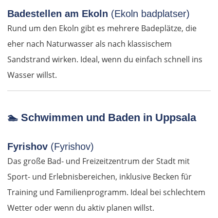
Motril
Badestellen am Ekoln
(Ekoln badplatser)
Rund um den Ekoln gibt es mehrere Badeplätze, die
Málaga
eher nach Naturwasser als nach klassischem
Marbella
Sandstrand wirken. Ideal, wenn du einfach schnell ins
Wasser willst.
Gibraltar
Jerez de la Frontera
🏊
Schwimmen und Baden in Uppsala
Sevilla
Fyrishov
(Fyrishov)
Das große Bad- und Freizeitzentrum der Stadt mit
Portugal
Sport- und Erlebnisbereichen, inklusive Becken für
Beja
Training und Familienprogramm. Ideal bei schlechtem
Wetter oder wenn du aktiv planen willst.
Setúbal