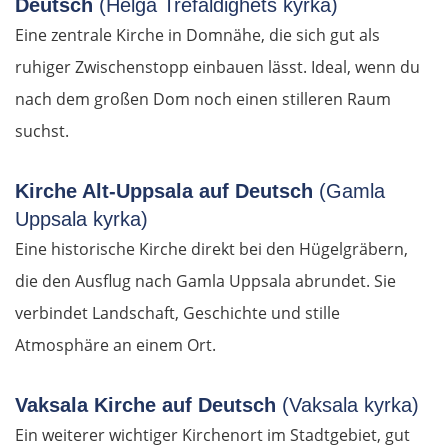
Deutsch
(Helga Trefaldighets kyrka)
Eine zentrale Kirche in Domnähe, die sich gut als
Rimini
ruhiger Zwischenstopp einbauen lässt. Ideal, wenn du
nach dem großen Dom noch einen stilleren Raum
Pesaro
suchst.
Ancona
Kirche Alt-Uppsala auf Deutsch
(Gamla
Pescara
Uppsala kyrka)
Eine historische Kirche direkt bei den Hügelgräbern,
Termoli
die den Ausflug nach Gamla Uppsala abrundet. Sie
Vieste
verbindet Landschaft, Geschichte und stille
Atmosphäre an einem Ort.
Foggia
Vaksala Kirche auf Deutsch
(Vaksala kyrka)
Salerno
Ein weiterer wichtiger Kirchenort im Stadtgebiet, gut