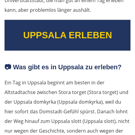
Universitätsstadt, die man gut an einem Tag erleben
Litauen
kann, aber problemlos länger aushält.
Panevėžys
UPPSALA ERLEBEN
Ukmergė
Vilnius
Alytus
📷
Was gibt es in Uppsala zu erleben?
Polen
Ein Tag in Uppsala beginnt am besten in der
Altstadtachse zwischen Stora torget (Stora torget) und
Suwałki
der Uppsala domkyrka (Uppsala domkyrka), weil du
hier sofort das Domstadt-Gefühl spürst. Danach lohnt
Ełk
der Weg hinauf zum Uppsala slott (Uppsala slott), nicht
Łomża
nur wegen der Geschichte, sondern auch wegen der