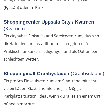
Rumänien Ost
(Fyrisån) oder im Park.
Oradea
Shoppingcenter Uppsala City / Kvarnen
(Kvarnen)
Cluj-Napoca
Ein citynahes Einkaufs- und Servicezentrum, das sich
Târnăveni
direkt in den Innenstadtbummel integrieren lässt.
Praktisch für kurze Erledigungen und als Option bei
Sibiu
schlechtem Wetter.
Râmnicu Vâlcea
Shoppingmall Gränbystaden
(Gränbystaden)
Ein großes Einkaufszentrum am Stadtrand mit sehr
Pitești
vielen Läden, Gastronomie und großzügiger
Bukarest
Parkplatzsituation. Ideal, wenn du "alles an einem Ort"
bündeln möchtest.
Bulgarien Ost