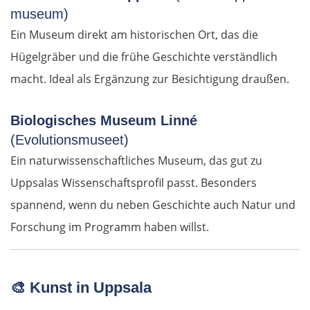
museum)
Korinth
Ein Museum direkt am historischen Ort, das die
Hügelgräber und die frühe Geschichte verständlich
Patras
macht. Ideal als Ergänzung zur Besichtigung draußen.
Mesolongi
Biologisches Museum Linné
(Evolutionsmuseet)
Arta
Ein naturwissenschaftliches Museum, das gut zu
Ioannina
Uppsalas Wissenschaftsprofil passt. Besonders
spannend, wenn du neben Geschichte auch Natur und
Argos Orestiko
Forschung im Programm haben willst.
Edessa
🎨
Kunst in Uppsala
Giannitsa