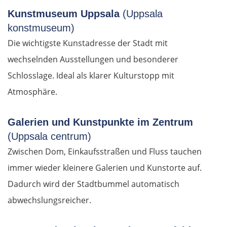
Polykastro
Kunstmuseum Uppsala
(Uppsala
konstmuseum)
Bulgarien West
Die wichtigste Kunstadresse der Stadt mit
wechselnden Ausstellungen und besonderer
Petritsch
Schlosslage. Ideal als klarer Kulturstopp mit
Atmosphäre.
Blagoewgrad
Sofia
Galerien und Kunstpunkte im Zentrum
(Uppsala centrum)
Montana
Zwischen Dom, Einkaufsstraßen und Fluss tauchen
immer wieder kleinere Galerien und Kunstorte auf.
Widin
Dadurch wird der Stadtbummel automatisch
abwechslungsreicher.
Rumänien West