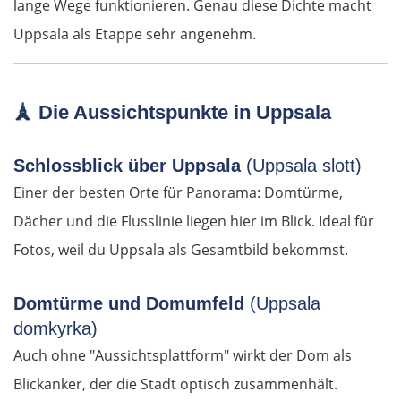
lange Wege funktionieren. Genau diese Dichte macht
Madrid
Uppsala als Etappe sehr angenehm.
Guadalajara
Sacedón
🗼
Die Aussichtspunkte in Uppsala
Molina de Aragón
Schlossblick über Uppsala
(Uppsala slott)
Einer der besten Orte für Panorama: Domtürme,
Daroca
Dächer und die Flusslinie liegen hier im Blick. Ideal für
Saragossa
Fotos, weil du Uppsala als Gesamtbild bekommst.
Tudela
Domtürme und Domumfeld
(Uppsala
domkyrka)
Logroño
Auch ohne "Aussichtsplattform" wirkt der Dom als
Blickanker, der die Stadt optisch zusammenhält.
Vitoria-Gasteiz