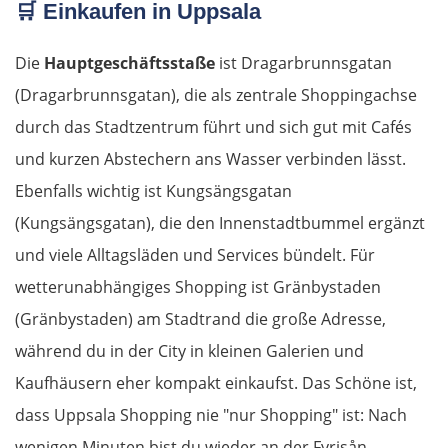
🛒
Einkaufen in Uppsala
Nitra
Die
Hauptgeschäftsstaße
ist Dragarbrunnsgatan
Nové Zámky
(Dragarbrunnsgatan), die als zentrale Shoppingachse
durch das Stadtzentrum führt und sich gut mit Cafés
Ungarn Nord
und kurzen Abstechern ans Wasser verbinden lässt.
Ebenfalls wichtig ist Kungsängsgatan
Esztergom
(Kungsängsgatan), die den Innenstadtbummel ergänzt
Budapest
und viele Alltagsläden und Services bündelt. Für
wetterunabhängiges Shopping ist Gränbystaden
Jászberény
(Gränbystaden) am Stadtrand die große Adresse,
während du in der City in kleinen Galerien und
Tiszafüred
Kaufhäusern eher kompakt einkaufst. Das Schöne ist,
Debrecen
dass Uppsala Shopping nie "nur Shopping" ist: Nach
wenigen Minuten bist du wieder an der Fyrisån