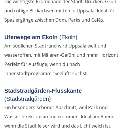
Die wichtigste Promenade der Stadt: Brücken, Grün
Béziers
und ruhige Blickachsen mitten in Uppsala. Ideal für
Carcassonne
Spaziergänge zwischen Dom, Parks und Cafés.
Ax-les-Thermes
Uferwege am Ekoln
(Ekoln)
Am südlichen Stadtrand wird Uppsala weit und
Andorra la Vella
wasseroffen, mit Mälaren-Gefühl und mehr Horizont.
Spanien Süd
Perfekt für Ausflüge, wenn du nach
Innenstadtprogramm "Seeluft" suchst.
Solsona
Stadsträdgården-Flusskante
Manresa
(Stadsträdgården)
Ein besonders schöner Abschnitt, weil Park und
Barcelona
Wasser direkt zusammenkommen. Ideal am Abend,
Reus
wenn die Stadt leiser wird und das Licht weich ist.