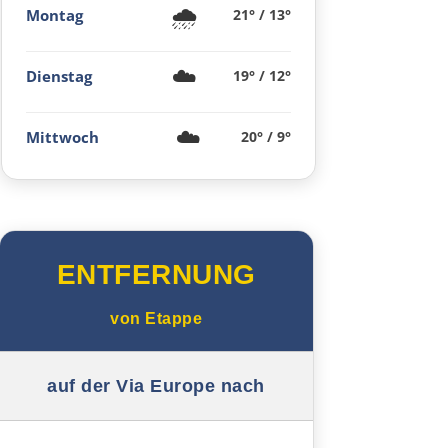
🌧️
Montag
21° / 13°
☁️
Dienstag
19° / 12°
☁️
Mittwoch
20° / 9°
ENTFERNUNG
von
Etappe
auf der Via Europe nach