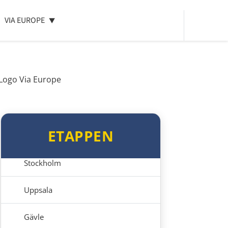
Jönköping
VIA EUROPE
Tranås
Linköping
Norrköping
Nyköping
ETAPPEN
Södertälje
Stockholm
Uppsala
Gävle