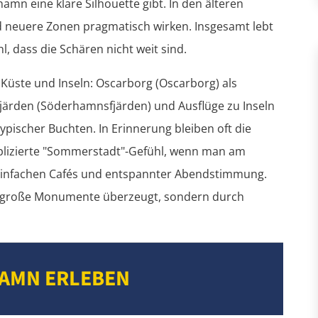
mn eine klare Silhouette gibt. In den älteren
d neuere Zonen pragmatisch wirken. Insgesamt lebt
, dass die Schären nicht weit sind.
 Küste und Inseln: Oscarborg (Oscarborg) als
ärden (Söderhamnsfjärden) und Ausflüge zu Inseln
ypischer Buchten. In Erinnerung bleiben oft die
plizierte "Sommerstadt"-Gefühl, wenn man am
h, einfachen Cafés und entspannter Abendstimmung.
ch große Monumente überzeugt, sondern durch
AMN ERLEBEN