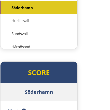
Söderhamn
Hudiksvall
Sundsvall
Härnösand
Örnsköldsvik
SCORE
Umeå
Skellefteå
Söderhamn
Piteå