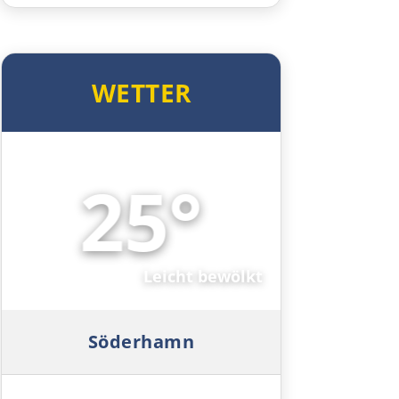
Lahti
Helsinki
WETTER
25°
🌤️
Leicht bewölkt
Söderhamn