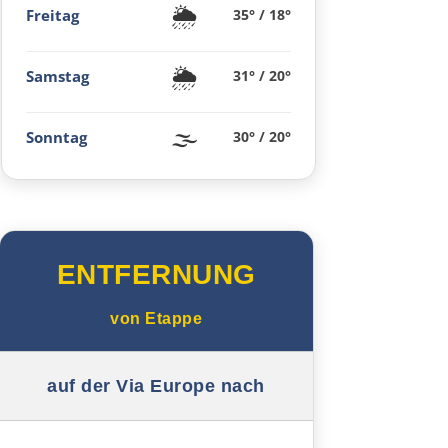
🌦️
Freitag
35° / 18°
Ancona
🌦️
Samstag
31° / 20°
Pescara
Termoli
🌫️
Sonntag
30° / 20°
Vieste
Foggia
ENTFERNUNG
Salerno
von
Etappe
Pompeji
auf der Via Europe nach
Neapel