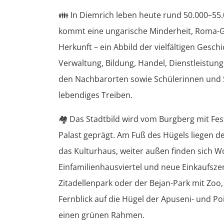
👪
In Diemrich leben heute rund 50.000–55
kommt eine ungarische Minderheit, Roma-
Herkunft – ein Abbild der vielfältigen Gesc
Verwaltung, Bildung, Handel, Dienstleistun
den Nachbarorten sowie Schülerinnen und S
lebendiges Treiben.
🏘️
Das Stadtbild wird vom Burgberg mit Fe
Palast geprägt. Am Fuß des Hügels liegen d
das Kulturhaus, weiter außen finden sich Wo
Einfamilienhausviertel und neue Einkaufsze
Zitadellenpark oder der Bejan-Park mit Zoo
Fernblick auf die Hügel der Apuseni- und P
einen grünen Rahmen.