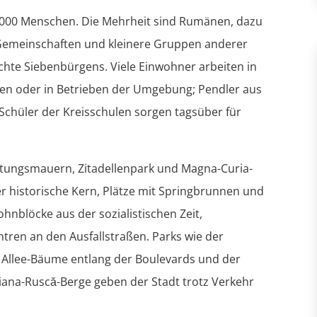
.000 Menschen. Die Mehrheit sind Rumänen, dazu
Gemeinschaften und kleinere Gruppen anderer
hichte Siebenbürgens. Viele Einwohner arbeiten in
gen oder in Betrieben der Umgebung; Pendler aus
chüler der Kreisschulen sorgen tagsüber für
stungsmauern, Zitadellenpark und Magna-Curia-
er historische Kern, Plätze mit Springbrunnen und
hnblöcke aus der sozialistischen Zeit,
ntren an den Ausfallstraßen. Parks wie der
, Allee-Bäume entlang der Boulevards und der
oiana-Ruscă-Berge geben der Stadt trotz Verkehr