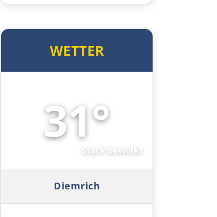
Triest
WETTER
Venedig
Padua
31°
Ferrara
☁️
Bologna
Stark bewölkt
Forlì
Rimini
Diemrich
Pesaro