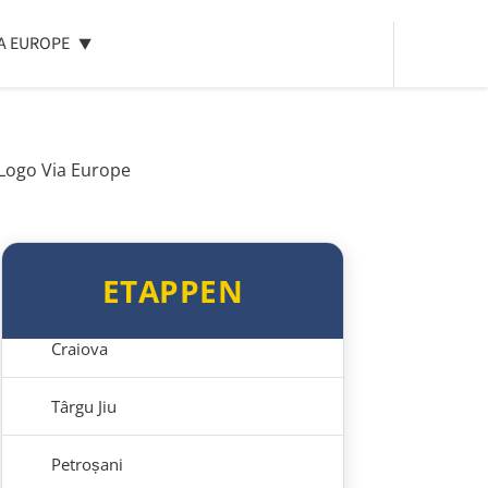
IA EUROPE
Blagoewgrad
Sofia
Montana
Widin
ETAPPEN
Rumänien West
Craiova
Târgu Jiu
Petroșani