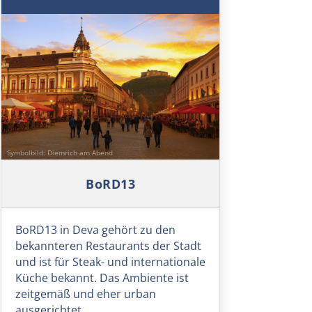
Cinque Terre
Genua
Savona
Albenga
Symbolbild: Diemrich am Abend
Frankreich Süd
BoRD13
Monaco
BoRD13 in Deva gehört zu den
Nizza
bekannteren Restaurants der Stadt
und ist für Steak- und internationale
Küche bekannt. Das Ambiente ist
Cannes
zeitgemäß und eher urban
ausgerichtet.