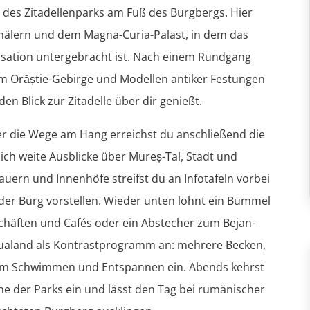
h des Zitadellenparks am Fuß des Burgbergs. Hier
mälern und dem Magna-Curia-Palast, in dem das
sation untergebracht ist. Nach einem Rundgang
m Orăștie-Gebirge und Modellen antiker Festungen
n Blick zur Zitadelle über dir genießt.
r die Wege am Hang erreichst du anschließend die
ch weite Ausblicke über Mureș-Tal, Stadt und
uern und Innenhöfe streifst du an Infotafeln vorbei
 der Burg vorstellen. Wieder unten lohnt ein Bummel
schäften und Cafés oder ein Abstecher zum Bejan-
qualand als Kontrastprogramm an: mehrere Becken,
um Schwimmen und Entspannen ein. Abends kehrst
ahe der Parks ein und lässt den Tag bei rumänischer