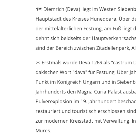
🗺️
Diemrich (Deva) liegt im Westen Siebenb
Hauptstadt des Kreises Hunedoara. Über der
der mittelalterlichen Festung, am Fuß liegt
dehnt sich beidseits der Hauptverkehrsachs
sind der Bereich zwischen Zitadellenpark, 
📜
Erstmals wurde Deva 1269 als "castrum D
dakischen Wort "dava" für Festung. Über Jah
Punkt im Königreich Ungarn und in Siebenbü
Jahrhunderts den Magna-Curia-Palast ausb
Pulverexplosion im 19. Jahrhundert beschä
restauriert und touristisch erschlossen sind
zur modernen Kreisstadt mit Verwaltung, I
Mureș.