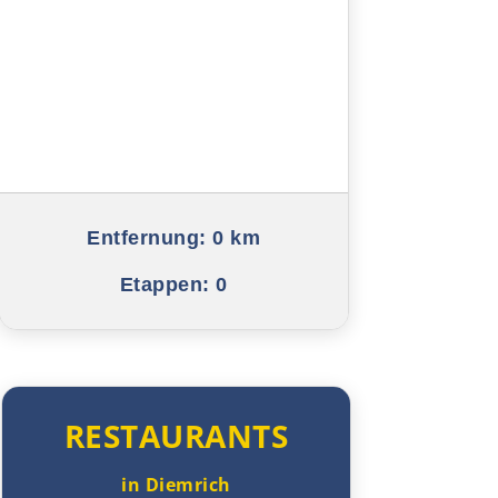
Gaeta
Rom
Terni
Foligno
Perugia
Entfernung:
0 km
Etappen:
0
Arezzo
Florenz
Pisa
RESTAURANTS
La Spezia
in Diemrich