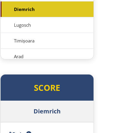
Diemrich
Lugosch
Timișoara
Arad
Ungarn Süd
SCORE
Szeged
Baja
Diemrich
Mohács