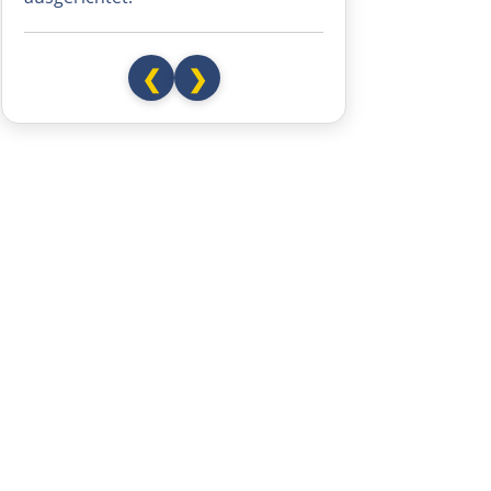
Saint-Tropez
Toulon
❮
❯
Marseille
Avignon
Nîmes
Montpellier
Béziers
Carcassonne
Ax-les-Thermes