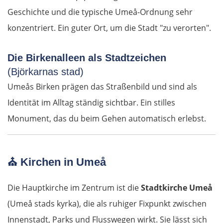
Geschichte und die typische Umeå-Ordnung sehr
Triest
konzentriert. Ein guter Ort, um die Stadt "zu verorten".
Venedig
Die Birkenalleen als Stadtzeichen
(Björkarnas stad)
Padua
Umeås Birken prägen das Straßenbild und sind als
Ferrara
Identität im Alltag ständig sichtbar. Ein stilles
Monument, das du beim Gehen automatisch erlebst.
Bologna
Forlì
⛪
Kirchen in Umeå
Rimini
Die Hauptkirche im Zentrum ist die
Stadtkirche Umeå
(Umeå stads kyrka), die als ruhiger Fixpunkt zwischen
Pesaro
Innenstadt, Parks und Flusswegen wirkt. Sie lässt sich