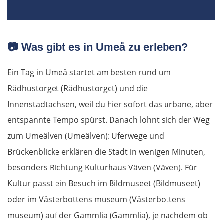
Berlin
📷
Was gibt es in Umeå zu erleben?
Lübben
Ein Tag in Umeå startet am besten rund um
Spreewald
Rådhustorget (Rådhustorget) und die
Senftenberg
Innenstadtachsen, weil du hier sofort das urbane, aber
entspannte Tempo spürst. Danach lohnt sich der Weg
Dresden
zum Umeälven (Umeälven): Uferwege und
Brückenblicke erklären die Stadt in wenigen Minuten,
Pirna
besonders Richtung Kulturhaus Väven (Väven). Für
Sächsische Schweiz
Kultur passt ein Besuch im Bildmuseet (Bildmuseet)
oder im Västerbottens museum (Västerbottens
Tschechien
museum) auf der Gammlia (Gammlia), je nachdem ob