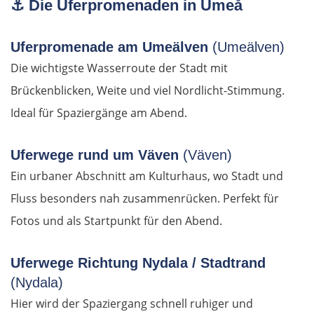
Saint-Tropez
⚓
Die Uferpromenaden in Umeå
Toulon
Uferpromenade am Umeälven
(Umeälven)
Die wichtigste Wasserroute der Stadt mit
Marseille
Brückenblicken, Weite und viel Nordlicht-Stimmung.
Ideal für Spaziergänge am Abend.
Avignon
Nîmes
Uferwege rund um Väven
(Väven)
Ein urbaner Abschnitt am Kulturhaus, wo Stadt und
Montpellier
Fluss besonders nah zusammenrücken. Perfekt für
Fotos und als Startpunkt für den Abend.
Béziers
Uferwege Richtung Nydala / Stadtrand
Carcassonne
(Nydala)
Ax-les-Thermes
Hier wird der Spaziergang schnell ruhiger und