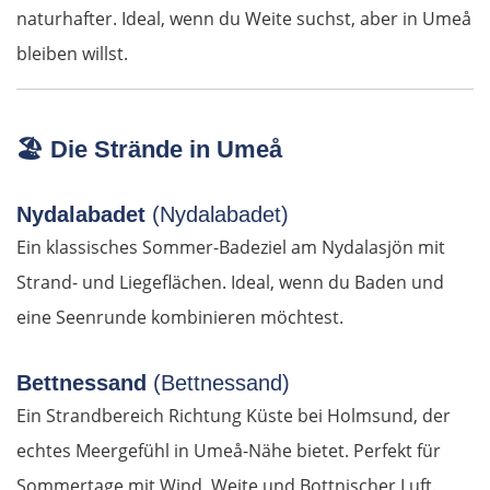
naturhafter. Ideal, wenn du Weite suchst, aber in Umeå
Andorra la Vella
bleiben willst.
Spanien Süd
🏖️
Die Strände in Umeå
Solsona
Manresa
Nydalabadet
(Nydalabadet)
Ein klassisches Sommer-Badeziel am Nydalasjön mit
Barcelona
Strand- und Liegeflächen. Ideal, wenn du Baden und
eine Seenrunde kombinieren möchtest.
Reus
Bettnessand
(Bettnessand)
Amposta
Ein Strandbereich Richtung Küste bei Holmsund, der
Castelló de la Plana
echtes Meergefühl in Umeå-Nähe bietet. Perfekt für
Sommertage mit Wind, Weite und Bottnischer Luft.