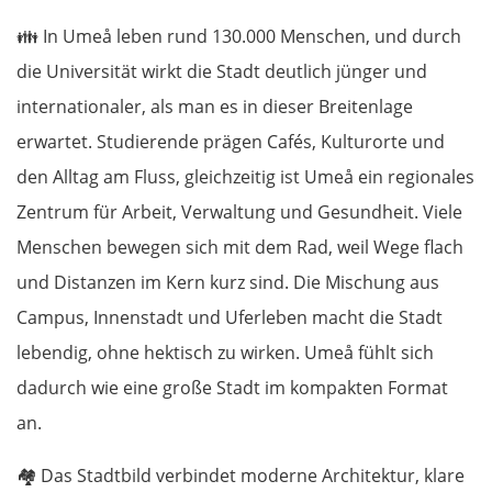
👪
In Umeå leben rund 130.000 Menschen, und durch
Lettland
die Universität wirkt die Stadt deutlich jünger und
internationaler, als man es in dieser Breitenlage
Salacgrīva
erwartet. Studierende prägen Cafés, Kulturorte und
Riga
den Alltag am Fluss, gleichzeitig ist Umeå ein regionales
Zentrum für Arbeit, Verwaltung und Gesundheit. Viele
Jelgava
Menschen bewegen sich mit dem Rad, weil Wege flach
und Distanzen im Kern kurz sind. Die Mischung aus
Bauska
Campus, Innenstadt und Uferleben macht die Stadt
Litauen
lebendig, ohne hektisch zu wirken. Umeå fühlt sich
dadurch wie eine große Stadt im kompakten Format
Panevėžys
an.
Ukmergė
🏘️
Das Stadtbild verbindet moderne Architektur, klare