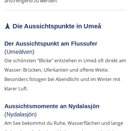
anstrengend zu werden.
Bragança
Spanien Nord
🗼
Die Aussichtspunkte in Umeå
Zamora
Der Aussichtspunkt am Flussufer
Tordesillas
(Umeälven)
Die schönsten "Blicke" entstehen in Umeå oft direkt am
Arévalo
Wasser: Brücken, Uferkanten und offene Weite.
Guadarrama
Besonders fotogen bei Abendlicht und im Winter mit
klarer Luft.
Madrid
Aussichtsmomente an Nydalasjön
Guadalajara
(Nydalasjön)
Am See bekommst du Ruhe, Wasserflächen und lange
Sacedón