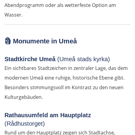
Kroatien
Abendprogramm oder als wetterfeste Option am
Wasser.
Osijek
Virovitica
🗿
Monumente in Umeå
Varaždin
Stadtkirche Umeå
(Umeå stads kyrka)
Zagreb
Ein sichtbares Stadtzeichen in zentraler Lage, das dem
modernen Umeå eine ruhige, historische Ebene gibt.
Slowenien
Besonders stimmungsvoll im Kontrast zu den neuen
Kulturgebäuden.
Novo mesto
Rathausumfeld am Hauptplatz
Ljubljana
(Rådhustorget)
Italien
Rund um den Hauptplatz zeigen sich Stadtachse,