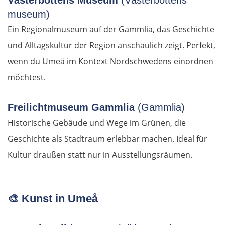
Västerbottens Museum
(Västerbottens
museum)
Blagoewgrad
Ein Regionalmuseum auf der Gammlia, das Geschichte
und Alltagskultur der Region anschaulich zeigt. Perfekt,
Sofia
wenn du Umeå im Kontext Nordschwedens einordnen
möchtest.
Montana
Widin
Freilichtmuseum Gammlia
(Gammlia)
Historische Gebäude und Wege im Grünen, die
Rumänien West
Geschichte als Stadtraum erlebbar machen. Ideal für
Kultur draußen statt nur in Ausstellungsräumen.
Craiova
Târgu Jiu
🎨
Kunst in Umeå
Petroșani