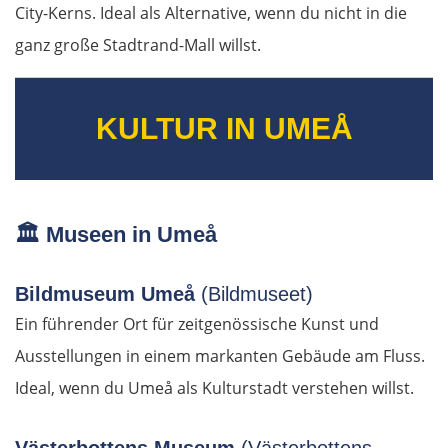
City-Kerns. Ideal als Alternative, wenn du nicht in die
Mesolongi
ganz große Stadtrand-Mall willst.
Arta
Ioannina
KULTUR IN UMEÅ
Argos Orestiko
Edessa
🏛️
Museen in Umeå
Giannitsa
Bildmuseum Umeå
(Bildmuseet)
Ein führender Ort für zeitgenössische Kunst und
Polykastro
Ausstellungen in einem markanten Gebäude am Fluss.
Ideal, wenn du Umeå als Kulturstadt verstehen willst.
Bulgarien West
Petritsch