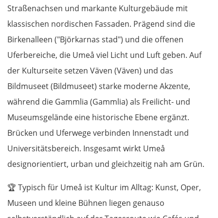
Straßenachsen und markante Kulturgebäude mit
Vilnius
klassischen nordischen Fassaden. Prägend sind die
Birkenalleen ("Björkarnas stad") und die offenen
Alytus
Uferbereiche, die Umeå viel Licht und Luft geben. Auf
Polen
der Kulturseite setzen Väven (Väven) und das
Bildmuseet (Bildmuseet) starke moderne Akzente,
Suwałki
während die Gammlia (Gammlia) als Freilicht- und
Museumsgelände eine historische Ebene ergänzt.
Ełk
Brücken und Uferwege verbinden Innenstadt und
Łomża
Universitätsbereich. Insgesamt wirkt Umeå
designorientiert, urban und gleichzeitig nah am Grün.
Wyszków
🏆
Typisch für Umeå ist Kultur im Alltag: Kunst, Oper,
Warschau
Museen und kleine Bühnen liegen genauso