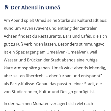
Frankreich Nord
🥂
Der Abend in Umeå
Biarritz
Am Abend spielt Umeå seine Stärke als Kulturstadt aus:
Rund um Väven (Väven) und entlang der zentralen
Dax
Achsen findest du Restaurants, Bars und Cafés, die sich
Mont-de-Marsan
gut zu Fuß verbinden lassen. Besonders stimmungsvoll
ist ein Spaziergang am Umeälven (Umeälven), weil
Bordeaux
Wasser und Brücken der Stadt abends eine ruhige,
klare Atmosphäre geben. Umeå wirkt abends lebendig,
Royan
aber selten überdreht – eher "urban und entspannt"
La Rochelle
als Party-Kulisse. Genau das passt zu einer Stadt, die
von Studierenden, Kultur und Design geprägt ist.
La Roche-sur-Yon
In den warmen Monaten verlagert sich viel nach
Nantes