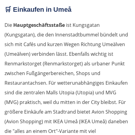
Schumen
🛒
Einkaufen in Umeå
Warna
Die
Hauptgeschäftsstaße
ist Kungsgatan
(Kungsgatan), die den Innenstadtbummel bündelt und
Nessebar
sich mit Cafés und kurzen Wegen Richtung Umeälven
(Umeälven) verbinden lässt. Ebenfalls wichtig ist
Burgas
Renmarkstorget (Renmarkstorget) als urbaner Punkt
Elchowo
zwischen Fußgängerbereichen, Shops und
Restaurantachsen. Für wetterunabhängiges Einkaufen
Chaskowo
sind die zentralen Malls Utopia (Utopia) und MVG
(MVG) praktisch, weil du mitten in der City bleibst. Für
Kardschali
größere Einkäufe am Stadtrand bietet Avion Shopping
Griechenland
(Avion Shopping) mit IKEA Umeå (IKEA Umeå) daneben
die "alles an einem Ort"-Variante mit viel