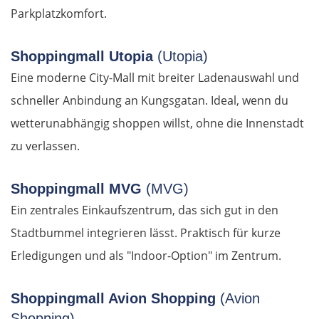
Komotini
Parkplatzkomfort.
Xanthi
Shoppingmall Utopia
(Utopia)
Eine moderne City-Mall mit breiter Ladenauswahl und
Kavala
schneller Anbindung an Kungsgatan. Ideal, wenn du
Asprovalta
wetterunabhängig shoppen willst, ohne die Innenstadt
zu verlassen.
Thessaloniki
Shoppingmall MVG
(MVG)
Katerini
Ein zentrales Einkaufszentrum, das sich gut in den
Elassona
Stadtbummel integrieren lässt. Praktisch für kurze
Erledigungen und als "Indoor-Option" im Zentrum.
Kalambaka
Shoppingmall Avion Shopping
(Avion
Meteora-Klöster
Shopping)