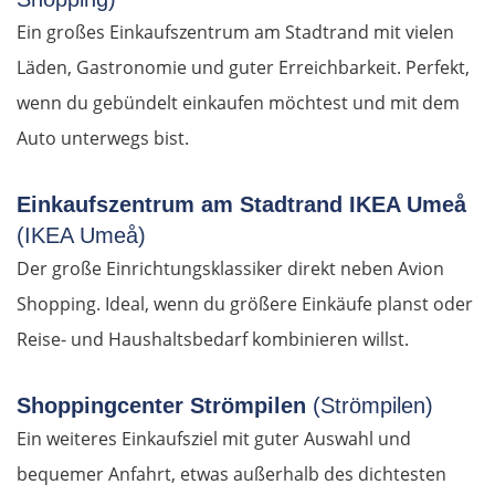
Ein großes Einkaufszentrum am Stadtrand mit vielen
Karditsa
Läden, Gastronomie und guter Erreichbarkeit. Perfekt,
Lamia
wenn du gebündelt einkaufen möchtest und mit dem
Auto unterwegs bist.
Livanates
Einkaufszentrum am Stadtrand IKEA Umeå
Chalkida
(IKEA Umeå)
Der große Einrichtungsklassiker direkt neben Avion
SÜDROUTE
Shopping. Ideal, wenn du größere Einkäufe planst oder
Athen
Reise- und Haushaltsbedarf kombinieren willst.
Korinth
Shoppingcenter Strömpilen
(Strömpilen)
Ein weiteres Einkaufsziel mit guter Auswahl und
Patras
bequemer Anfahrt, etwas außerhalb des dichtesten