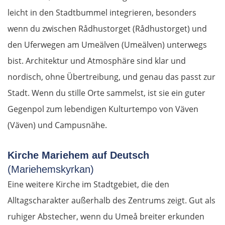
Ancona
leicht in den Stadtbummel integrieren, besonders
wenn du zwischen Rådhustorget (Rådhustorget) und
Pescara
den Uferwegen am Umeälven (Umeälven) unterwegs
bist. Architektur und Atmosphäre sind klar und
Termoli
nordisch, ohne Übertreibung, und genau das passt zur
Vieste
Stadt. Wenn du stille Orte sammelst, ist sie ein guter
Gegenpol zum lebendigen Kulturtempo von Väven
Foggia
(Väven) und Campusnähe.
Salerno
Kirche Mariehem auf Deutsch
(Mariehemskyrkan)
Pompeji
Eine weitere Kirche im Stadtgebiet, die den
Neapel
Alltagscharakter außerhalb des Zentrums zeigt. Gut als
ruhiger Abstecher, wenn du Umeå breiter erkunden
Gaeta