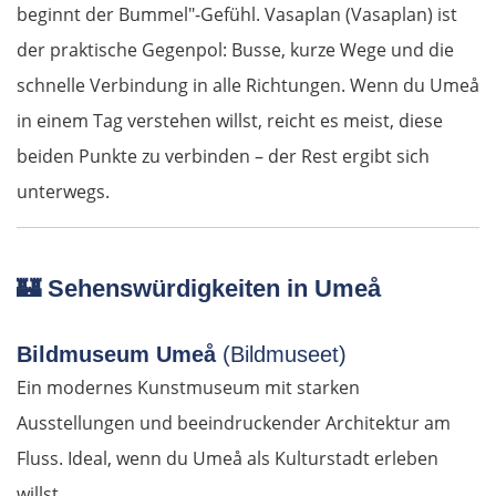
beginnt der Bummel"-Gefühl. Vasaplan (Vasaplan) ist
Amstetten
der praktische Gegenpol: Busse, kurze Wege und die
schnelle Verbindung in alle Richtungen. Wenn du Umeå
St. Pölten
in einem Tag verstehen willst, reicht es meist, diese
Wien
beiden Punkte zu verbinden – der Rest ergibt sich
unterwegs.
Slowakei
Bratislava
🏰
Sehenswürdigkeiten in Umeå
Trnava
Bildmuseum Umeå
(Bildmuseet)
Ein modernes Kunstmuseum mit starken
Nitra
Ausstellungen und beeindruckender Architektur am
Nové Zámky
Fluss. Ideal, wenn du Umeå als Kulturstadt erleben
willst.