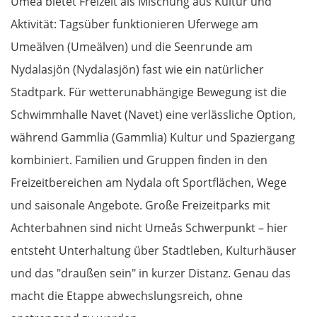
Umeå bietet Freizeit als Mischung aus Kultur und
Mafra
Aktivität: Tagsüber funktionieren Uferwege am
Umeälven (Umeälven) und die Seenrunde am
Peniche
Nydalasjön (Nydalasjön) fast wie ein natürlicher
Stadtpark. Für wetterunabhängige Bewegung ist die
Nazaré
Schwimmhalle Navet (Navet) eine verlässliche Option,
Figueira da Foz
während Gammlia (Gammlia) Kultur und Spaziergang
kombiniert. Familien und Gruppen finden in den
Porto
Freizeitbereichen am Nydala oft Sportflächen, Wege
und saisonale Angebote. Große Freizeitparks mit
Amarante
Achterbahnen sind nicht Umeås Schwerpunkt – hier
Vila Real
entsteht Unterhaltung über Stadtleben, Kulturhäuser
und das "draußen sein" in kurzer Distanz. Genau das
Mirandela
macht die Etappe abwechslungsreich, ohne