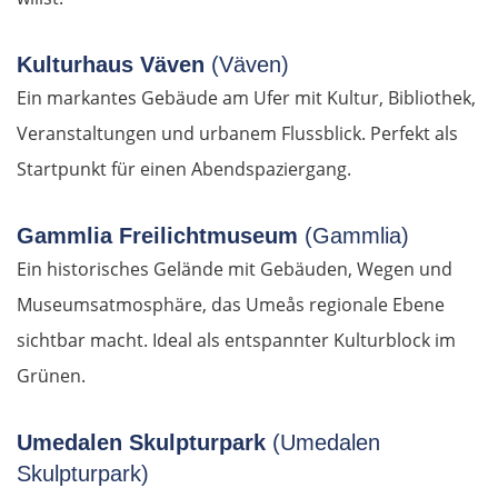
Ungarn Nord
Kulturhaus Väven
(Väven)
Esztergom
Ein markantes Gebäude am Ufer mit Kultur, Bibliothek,
Veranstaltungen und urbanem Flussblick. Perfekt als
Budapest
Startpunkt für einen Abendspaziergang.
Jászberény
Gammlia Freilichtmuseum
(Gammlia)
Tiszafüred
Ein historisches Gelände mit Gebäuden, Wegen und
Museumsatmosphäre, das Umeås regionale Ebene
Debrecen
sichtbar macht. Ideal als entspannter Kulturblock im
Rumänien Ost
Grünen.
Oradea
Umedalen Skulpturpark
(Umedalen
Skulpturpark)
Cluj-Napoca