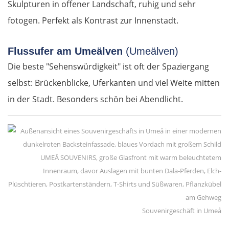
Skulpturen in offener Landschaft, ruhig und sehr
fotogen. Perfekt als Kontrast zur Innenstadt.
Târnăveni
Flussufer am Umeälven
Sibiu
(Umeälven)
Die beste "Sehenswürdigkeit" ist oft der Spaziergang
Râmnicu Vâlcea
selbst: Brückenblicke, Uferkanten und viel Weite mitten
in der Stadt. Besonders schön bei Abendlicht.
Pitești
Bukarest
Bulgarien Ost
Ruse
Souvenirgeschäft in Umeå
Rasgrad