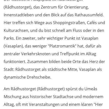
Regensburg
(Rådhustorget), das Zentrum für Orientierung,
Ingolstadt
Innenstadtleben und den Blick auf das Rathausumfeld.
Hier treffen sich Wege aus Shoppingstraßen, Cafés und
Pfaffenhofen an der Ilm
Kulturachsen, und du bist schnell am Fluss oder in den
Parks. Ein zweiter, sehr wichtiger Punkt ist Vasaplan
München
(Vasaplan), das weniger "Platzromantik" hat, dafür als
Rosenheim
zentraler Verkehrsknoten und Treffpunkt im Alltag
funktioniert. Zusammen bilden beide Orte das Herz der
Österreich
Stadt: Rådhustorget als städtische Mitte, Vasaplan als
dynamische Drehscheibe.
Salzburg
Am Rådhustorget (Rådhustorget) spürst du Umeås
Vöcklabruck
Mischung aus historischer Stadtachse und modernem
Linz
Alltag, oft mit Veranstaltungen und einem klaren "Hier