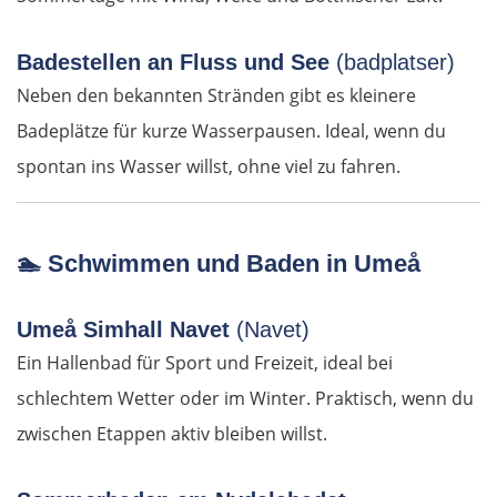
Valencia
Badestellen an Fluss und See
(badplatser)
Dénia
Neben den bekannten Stränden gibt es kleinere
Badeplätze für kurze Wasserpausen. Ideal, wenn du
Alicante
spontan ins Wasser willst, ohne viel zu fahren.
Murcia
Águilas
🏊
Schwimmen und Baden in Umeå
Almería
Umeå Simhall Navet
(Navet)
Ein Hallenbad für Sport und Freizeit, ideal bei
Motril
schlechtem Wetter oder im Winter. Praktisch, wenn du
Málaga
zwischen Etappen aktiv bleiben willst.
Marbella