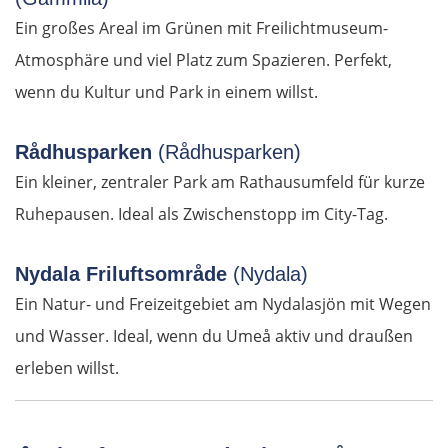
Cinque Terre
Ein großes Areal im Grünen mit Freilichtmuseum-
Atmosphäre und viel Platz zum Spazieren. Perfekt,
Genua
wenn du Kultur und Park in einem willst.
Savona
Rådhusparken
(Rådhusparken)
Ein kleiner, zentraler Park am Rathausumfeld für kurze
Albenga
Ruhepausen. Ideal als Zwischenstopp im City-Tag.
Frankreich Süd
Nydala Friluftsområde
(Nydala)
Monaco
Ein Natur- und Freizeitgebiet am Nydalasjön mit Wegen
und Wasser. Ideal, wenn du Umeå aktiv und draußen
Nizza
erleben willst.
Cannes