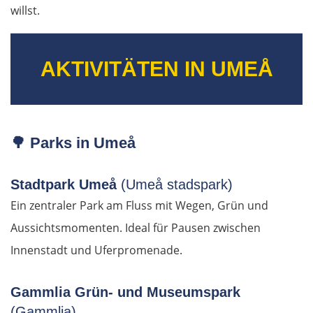
willst.
Rom
AKTIVITÄTEN IN UMEÅ
Terni
Foligno
🌳
Parks in Umeå
Perugia
Arezzo
Stadtpark Umeå
(Umeå stadspark)
Ein zentraler Park am Fluss mit Wegen, Grün und
Florenz
Aussichtsmomenten. Ideal für Pausen zwischen
Innenstadt und Uferpromenade.
Pisa
Gammlia Grün- und Museumspark
La Spezia
(Gammlia)