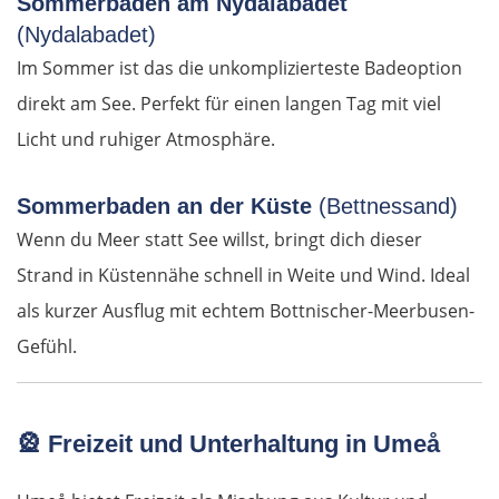
Sommerbaden am Nydalabadet
(Nydalabadet)
Gibraltar
Im Sommer ist das die unkomplizierteste Badeoption
direkt am See. Perfekt für einen langen Tag mit viel
Jerez de la Frontera
Licht und ruhiger Atmosphäre.
Sevilla
Sommerbaden an der Küste
(Bettnessand)
Portugal
Wenn du Meer statt See willst, bringt dich dieser
Strand in Küstennähe schnell in Weite und Wind. Ideal
Beja
als kurzer Ausflug mit echtem Bottnischer-Meerbusen-
Setúbal
Gefühl.
WESTROUTE
🎡
Freizeit und Unterhaltung in Umeå
Lissabon