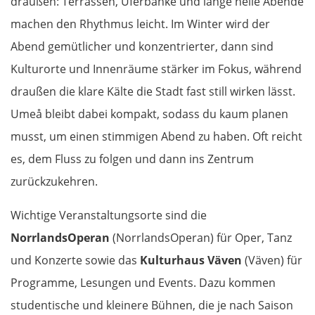
draußen: Terrassen, Uferbänke und lange helle Abende
machen den Rhythmus leicht. Im Winter wird der
Rennes
Abend gemütlicher und konzentrierter, dann sind
Avranches
Kulturorte und Innenräume stärker im Fokus, während
draußen die klare Kälte die Stadt fast still wirken lässt.
Saint-Lô
Umeå bleibt dabei kompakt, sodass du kaum planen
musst, um einen stimmigen Abend zu haben. Oft reicht
Caen
es, dem Fluss zu folgen und dann ins Zentrum
Rouen
zurückzukehren.
Wichtige Veranstaltungsorte sind die
Mantes la Jolie
NorrlandsOperan
(NorrlandsOperan) für Oper, Tanz
Paris
und Konzerte sowie das
Kulturhaus Väven
(Väven) für
Programme, Lesungen und Events. Dazu kommen
Meaux
studentische und kleinere Bühnen, die je nach Saison