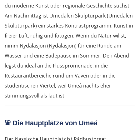
du moderne Kunst oder regionale Geschichte suchst.
Ústí nad Labem
Am Nachmittag ist Umedalen Skulpturpark (Umedalen
Mělník
Skulpturpark) ein starkes Kontrastprogramm: Kunst in
freier Luft, ruhig und fotogen. Wenn du Natur willst,
Prag
nimm Nydalasjön (Nydalasjön) für eine Runde am
Wasser und eine Badepause im Sommer. Den Abend
Beroun
legst du ideal an die Flusspromenade, in die
Pilsen
Restaurantbereiche rund um Väven oder in die
studentischen Viertel, weil Umeå nachts eher
Taus
stimmungsvoll als laut ist.
Deutschland Süd
⛲
Die Hauptplätze von Umeå
Cham
Der klassische Hauptplatz ist Rådhustorget