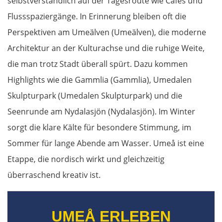
selbstverständlich auf der Tagesroute wie Cafés und
Żyrardów
Flussspaziergänge. In Erinnerung bleiben oft die
Łódź
Perspektiven am Umeälven (Umeälven), die moderne
Architektur an der Kulturachse und die ruhige Weite,
Turek
die man trotz Stadt überall spürt. Dazu kommen
Highlights wie die Gammlia (Gammlia), Umedalen
Posen
Skulpturpark (Umedalen Skulpturpark) und die
Nowy Tomyśl
Seenrunde am Nydalasjön (Nydalasjön). Im Winter
sorgt die klare Kälte für besondere Stimmung, im
Schwiebus
Sommer für lange Abende am Wasser. Umeå ist eine
Etappe, die nordisch wirkt und gleichzeitig
Deutschland Ost
überraschend kreativ ist.
Frankfurt (Oder)
UMEÅ ERLEBEN
Fürstenwalde