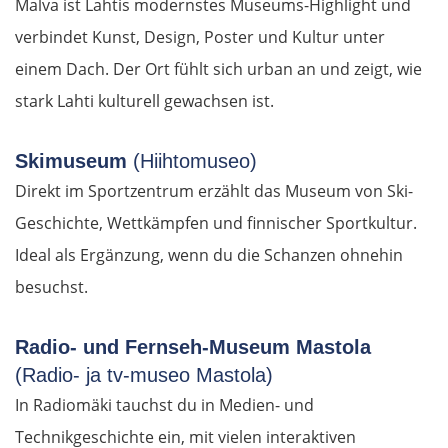
Malva ist Lahtis modernstes Museums-Highlight und
Edessa
verbindet Kunst, Design, Poster und Kultur unter
einem Dach. Der Ort fühlt sich urban an und zeigt, wie
Giannitsa
stark Lahti kulturell gewachsen ist.
Polykastro
Skimuseum
(Hiihtomuseo)
Bulgarien West
Direkt im Sportzentrum erzählt das Museum von Ski-
Geschichte, Wettkämpfen und finnischer Sportkultur.
Petritsch
Ideal als Ergänzung, wenn du die Schanzen ohnehin
Blagoewgrad
besuchst.
Sofia
Radio- und Fernseh-Museum Mastola
(Radio- ja tv-museo Mastola)
Montana
In Radiomäki tauchst du in Medien- und
Technikgeschichte ein, mit vielen interaktiven
Widin