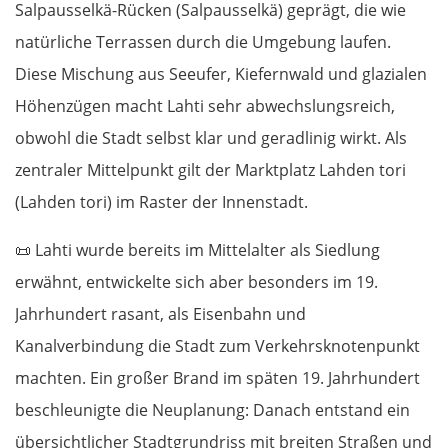
Salpausselkä-Rücken (Salpausselkä) geprägt, die wie
OSTROUTE
natürliche Terrassen durch die Umgebung laufen.
Diese Mischung aus Seeufer, Kiefernwald und glazialen
Estland
Höhenzügen macht Lahti sehr abwechslungsreich,
Tallinn
obwohl die Stadt selbst klar und geradlinig wirkt. Als
zentraler Mittelpunkt gilt der Marktplatz Lahden tori
Rapla
(Lahden tori) im Raster der Innenstadt.
Pärnu
📜
Lahti wurde bereits im Mittelalter als Siedlung
erwähnt, entwickelte sich aber besonders im 19.
Lettland
Jahrhundert rasant, als Eisenbahn und
Salacgrīva
Kanalverbindung die Stadt zum Verkehrsknotenpunkt
machten. Ein großer Brand im späten 19. Jahrhundert
Riga
beschleunigte die Neuplanung: Danach entstand ein
übersichtlicher Stadtgrundriss mit breiten Straßen und
Jelgava