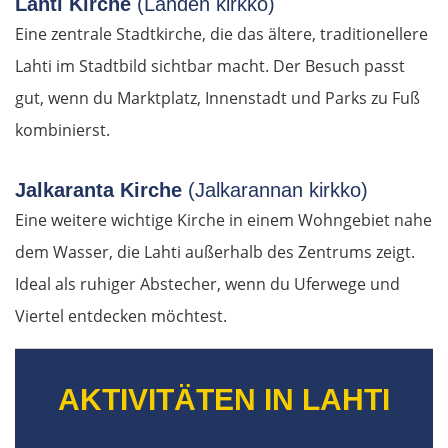
Lahti Kirche
(Lahden kirkko)
Eine zentrale Stadtkirche, die das ältere, traditionellere
Arezzo
Lahti im Stadtbild sichtbar macht. Der Besuch passt
gut, wenn du Marktplatz, Innenstadt und Parks zu Fuß
Florenz
kombinierst.
Pisa
Jalkaranta Kirche
(Jalkarannan kirkko)
La Spezia
Eine weitere wichtige Kirche in einem Wohngebiet nahe
dem Wasser, die Lahti außerhalb des Zentrums zeigt.
Cinque Terre
Ideal als ruhiger Abstecher, wenn du Uferwege und
Genua
Viertel entdecken möchtest.
Savona
AKTIVITÄTEN IN LAHTI
Albenga