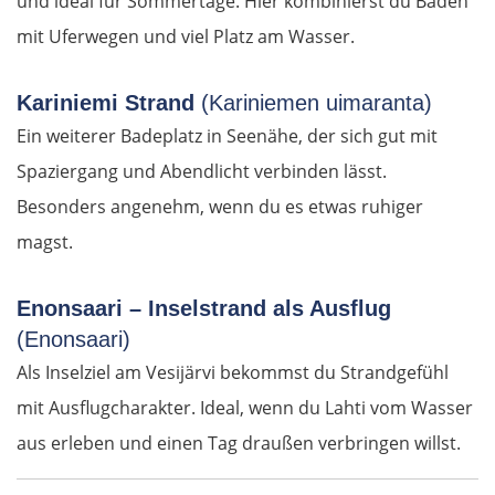
und ideal für Sommertage. Hier kombinierst du Baden
mit Uferwegen und viel Platz am Wasser.
Beja
Kariniemi Strand
(Kariniemen uimaranta)
Setúbal
Ein weiterer Badeplatz in Seenähe, der sich gut mit
WESTROUTE
Spaziergang und Abendlicht verbinden lässt.
Besonders angenehm, wenn du es etwas ruhiger
Lissabon
magst.
Mafra
Enonsaari – Inselstrand als Ausflug
(Enonsaari)
Peniche
Als Inselziel am Vesijärvi bekommst du Strandgefühl
mit Ausflugcharakter. Ideal, wenn du Lahti vom Wasser
Nazaré
aus erleben und einen Tag draußen verbringen willst.
Figueira da Foz