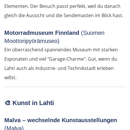
Elementen. Der Besuch passt perfekt, weil du danach
Rumänien West
gleich die Aussicht und die Sendemasten im Blick hast.
Craiova
Motorradmuseum Finnland
(Suomen
Moottoripyörämuseo)
Târgu Jiu
Ein überraschend spannendes Museum mit starken
Exponaten und viel "Garage-Charme". Gut, wenn du
Petroșani
Lahti auch als Industrie- und Technikstadt erleben
Diemrich
willst.
Lugosch
🎨
Kunst in Lahti
Timișoara
Malva – wechselnde Kunstausstellungen
Arad
(Malva)