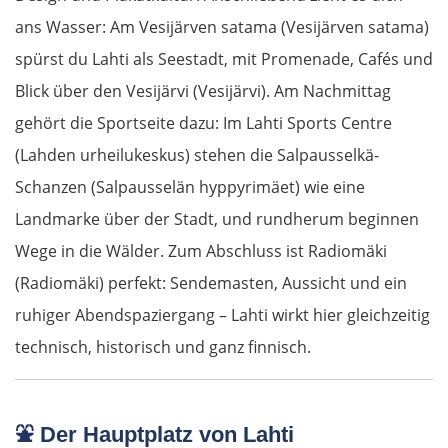
Pilsen
ans Wasser: Am Vesijärven satama (Vesijärven satama)
spürst du Lahti als Seestadt, mit Promenade, Cafés und
Taus
Blick über den Vesijärvi (Vesijärvi). Am Nachmittag
gehört die Sportseite dazu: Im Lahti Sports Centre
Deutschland Süd
(Lahden urheilukeskus) stehen die Salpausselkä-
Cham
Schanzen (Salpausselän hyppyrimäet) wie eine
Landmarke über der Stadt, und rundherum beginnen
Regensburg
Wege in die Wälder. Zum Abschluss ist Radiomäki
(Radiomäki) perfekt: Sendemasten, Aussicht und ein
Ingolstadt
ruhiger Abendspaziergang – Lahti wirkt hier gleichzeitig
Pfaffenhofen an der Ilm
technisch, historisch und ganz finnisch.
München
⛲
Der Hauptplatz von Lahti