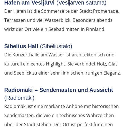
Hafen am Vesijärvi
(Vesijärven satama)
Tiszafüred
Der Hafen ist die Sommerseite der Stadt: Promenade,
Debrecen
Terrassen und viel Wasserblick. Besonders abends
wirkt der Ort wie ein Seebad mitten in Finnland.
Rumänien Ost
Sibelius Hall
(Sibeliustalo)
Oradea
Die Konzerthalle am Wasser ist architektonisch und
kulturell ein echtes Highlight. Sie verbindet Holz, Glas
Cluj-Napoca
und Seeblick zu einer sehr finnischen, ruhigen Eleganz.
Târnăveni
Radiomäki – Sendemasten und Aussicht
Sibiu
(Radiomäki)
Radiomäki ist eine markante Anhöhe mit historischen
Râmnicu Vâlcea
Sendemasten, die wie ein technisches Wahrzeichen
über der Stadt stehen. Der Ort ist perfekt für einen
Pitești