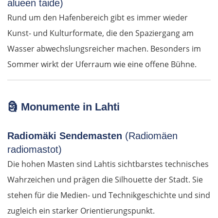
alueen taide)
Zagreb
Rund um den Hafenbereich gibt es immer wieder
Slowenien
Kunst- und Kulturformate, die den Spaziergang am
Wasser abwechslungsreicher machen. Besonders im
Novo mesto
Sommer wirkt der Uferraum wie eine offene Bühne.
Ljubljana
🗿
Monumente in Lahti
Italien
Radiomäki Sendemasten
(Radiomäen
Triest
radiomastot)
Venedig
Die hohen Masten sind Lahtis sichtbarstes technisches
Wahrzeichen und prägen die Silhouette der Stadt. Sie
Padua
stehen für die Medien- und Technikgeschichte und sind
zugleich ein starker Orientierungspunkt.
Ferrara