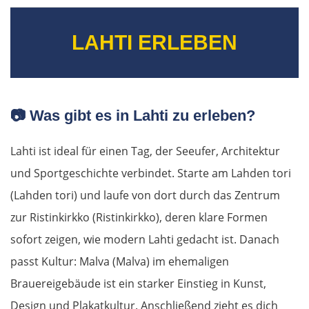
Dresden
LAHTI ERLEBEN
Pirna
Sächsische Schweiz
📷
Was gibt es in Lahti zu erleben?
Tschechien
Lahti ist ideal für einen Tag, der Seeufer, Architektur
und Sportgeschichte verbindet. Starte am Lahden tori
Ústí nad Labem
(Lahden tori) und laufe von dort durch das Zentrum
Mělník
zur Ristinkirkko (Ristinkirkko), deren klare Formen
sofort zeigen, wie modern Lahti gedacht ist. Danach
Prag
passt Kultur: Malva (Malva) im ehemaligen
Brauereigebäude ist ein starker Einstieg in Kunst,
Beroun
Design und Plakatkultur. Anschließend zieht es dich