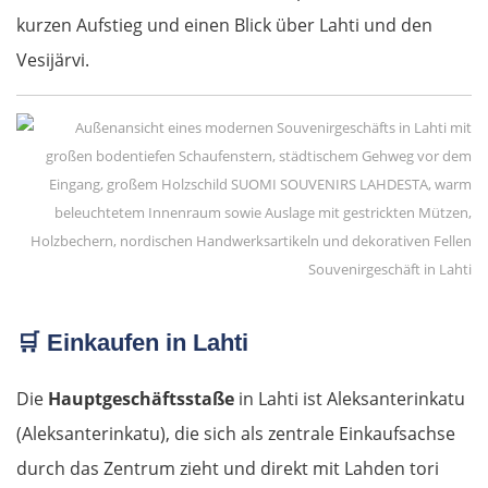
kurzen Aufstieg und einen Blick über Lahti und den
Bukarest
Vesijärvi.
Bulgarien Ost
Ruse
Rasgrad
Souvenirgeschäft in Lahti
Schumen
🛒
Einkaufen in Lahti
Warna
Die
Hauptgeschäftsstaße
in Lahti ist Aleksanterinkatu
Nessebar
(Aleksanterinkatu), die sich als zentrale Einkaufsachse
Burgas
durch das Zentrum zieht und direkt mit Lahden tori