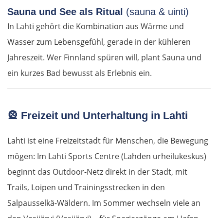
Arévalo
Sauna und See als Ritual
(sauna & uinti)
In Lahti gehört die Kombination aus Wärme und
Guadarrama
Wasser zum Lebensgefühl, gerade in der kühleren
Madrid
Jahreszeit. Wer Finnland spüren will, plant Sauna und
ein kurzes Bad bewusst als Erlebnis ein.
Guadalajara
Sacedón
🎡
Freizeit und Unterhaltung in Lahti
Molina de Aragón
Lahti ist eine Freizeitstadt für Menschen, die Bewegung
mögen: Im Lahti Sports Centre (Lahden urheilukeskus)
Daroca
beginnt das Outdoor-Netz direkt in der Stadt, mit
Saragossa
Trails, Loipen und Trainingsstrecken in den
Salpausselkä-Wäldern. Im Sommer wechseln viele an
Tudela