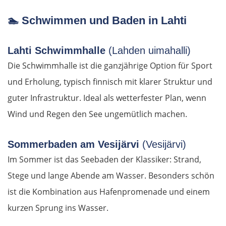
Porto
🏊
Schwimmen und Baden in Lahti
Amarante
Lahti Schwimmhalle
(Lahden uimahalli)
Die Schwimmhalle ist die ganzjährige Option für Sport
Vila Real
und Erholung, typisch finnisch mit klarer Struktur und
Mirandela
guter Infrastruktur. Ideal als wetterfester Plan, wenn
Wind und Regen den See ungemütlich machen.
Bragança
Sommerbaden am Vesijärvi
(Vesijärvi)
Spanien Nord
Im Sommer ist das Seebaden der Klassiker: Strand,
Stege und lange Abende am Wasser. Besonders schön
Zamora
ist die Kombination aus Hafenpromenade und einem
Tordesillas
kurzen Sprung ins Wasser.