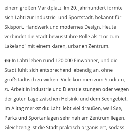
einem großen Marktplatz. Im 20. Jahrhundert formte
Bauska
sich Lahti zur Industrie- und Sportstadt, bekannt für
Skisport, Handwerk und modernes Design. Heute
Litauen
verbindet die Stadt bewusst ihre Rolle als "Tor zum
Lakeland" mit einem klaren, urbanen Zentrum.
Panevėžys
👪
In Lahti leben rund 120.000 Einwohner, und die
Ukmergė
Stadt fühlt sich entsprechend lebendig an, ohne
großstädtisch zu wirken. Viele kommen zum Studium,
Vilnius
zu Arbeit in Industrie und Dienstleistungen oder wegen
Alytus
der guten Lage zwischen Helsinki und dem Seengebiet.
Im Alltag merkst du: Lahti lebt viel draußen, weil See,
Polen
Parks und Sportanlagen sehr nah am Zentrum liegen.
Gleichzeitig ist die Stadt praktisch organisiert, sodass
Suwałki