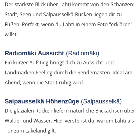
Der stärkste Blick über Lahti kommt von den Schanzen:
Bordeaux
Stadt, Seen und Salpausselkä-Rücken liegen dir zu
Royan
Füßen. Perfekt, wenn du Lahti in einem Foto "erklären"
willst.
La Rochelle
Radiomäki Aussicht
(Radiomäki)
La Roche-sur-Yon
Ein kurzer Aufstieg bringt dich zu Aussicht und
Nantes
Landmarken-Feeling durch die Sendemasten. Ideal am
Abend, wenn die Stadt ruhig wird.
Rennes
Salpausselkä Höhenzüge
(Salpausselkä)
Avranches
Die glazialen Rücken liefern natürliche Blickachsen über
Saint-Lô
Wälder und Wasser. Hier verstehst du, warum Lahti als
Tor zum Lakeland gilt.
Caen