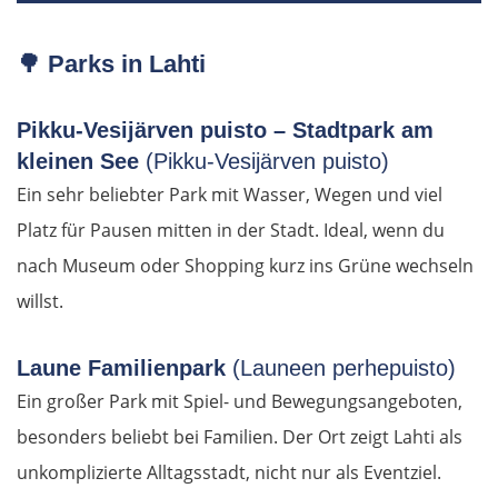
Frankreich Süd
🌳
Parks in Lahti
Monaco
Pikku-Vesijärven puisto – Stadtpark am
Nizza
kleinen See
(Pikku-Vesijärven puisto)
Ein sehr beliebter Park mit Wasser, Wegen und viel
Cannes
Platz für Pausen mitten in der Stadt. Ideal, wenn du
nach Museum oder Shopping kurz ins Grüne wechseln
Saint-Tropez
willst.
Toulon
Laune Familienpark
(Launeen perhepuisto)
Marseille
Ein großer Park mit Spiel- und Bewegungsangeboten,
besonders beliebt bei Familien. Der Ort zeigt Lahti als
Avignon
unkomplizierte Alltagsstadt, nicht nur als Eventziel.