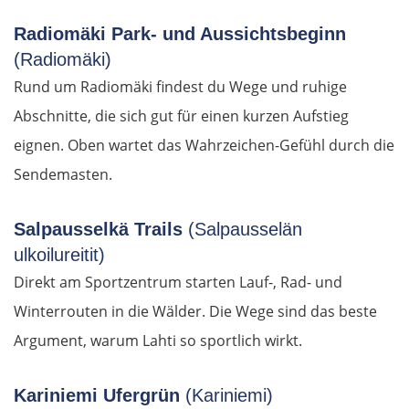
Nîmes
Radiomäki Park- und Aussichtsbeginn
Montpellier
(Radiomäki)
Rund um Radiomäki findest du Wege und ruhige
Béziers
Abschnitte, die sich gut für einen kurzen Aufstieg
eignen. Oben wartet das Wahrzeichen-Gefühl durch die
Carcassonne
Sendemasten.
Ax-les-Thermes
Salpausselkä Trails
(Salpausselän
Andorra la Vella
ulkoilureitit)
Direkt am Sportzentrum starten Lauf-, Rad- und
Spanien Süd
Winterrouten in die Wälder. Die Wege sind das beste
Argument, warum Lahti so sportlich wirkt.
Solsona
Manresa
Kariniemi Ufergrün
(Kariniemi)