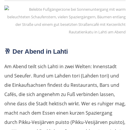
Rouen
Mantes la Jolie
Rautatienkatu in Lahti am Abend
Paris
🥂
Der Abend in Lahti
Meaux
Am Abend teilt sich Lahti in zwei Welten: Innenstadt
Château-Thierry
und Seeufer. Rund um Lahden tori (Lahden tori) und
die Einkaufsachsen findest du Restaurants, Bars und
Reims
Cafés, die sich angenehm zu Fuß verbinden lassen,
ohne dass die Stadt hektisch wirkt. Wer es ruhiger mag,
Châlons en Champagne
macht nach dem Essen einen kurzen Spaziergang
Verdun
durch Pikku-Vesijärven puisto (Pikku-Vesijärven puisto),