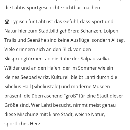
Nowy Tomyśl
die Lahtis Sportgeschichte sichtbar machen.
Schwiebus
🏆
Typisch für Lahti ist das Gefühl, dass Sport und
Natur hier zum Stadtbild gehören: Schanzen, Loipen,
Deutschland Ost
Trails und Seenähe sind keine Ausflüge, sondern Alltag.
Viele erinnern sich an den Blick von den
Frankfurt (Oder)
Skisprungtürmen, an die Ruhe der Salpausselkä-
Fürstenwalde
Wälder und an den Hafen, der im Sommer wie ein
kleines Seebad wirkt. Kulturell bleibt Lahti durch die
Berlin
Sibelius Hall (Sibeliustalo) und moderne Museen
präsent, die überraschend "groß" für eine Stadt dieser
Lübben
Größe sind. Wer Lahti besucht, nimmt meist genau
Spreewald
diese Mischung mit: klare Stadt, weiche Natur,
sportliches Herz.
Senftenberg