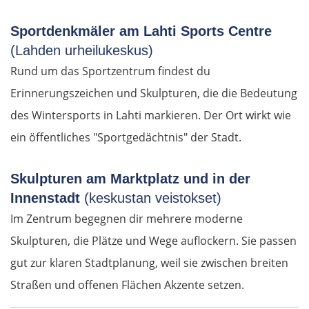
Sportdenkmäler am Lahti Sports Centre
Bologna
(Lahden urheilukeskus)
Forlì
Rund um das Sportzentrum findest du
Erinnerungszeichen und Skulpturen, die die Bedeutung
Rimini
des Wintersports in Lahti markieren. Der Ort wirkt wie
ein öffentliches "Sportgedächtnis" der Stadt.
Pesaro
Ancona
Skulpturen am Marktplatz und in der
Innenstadt
(keskustan veistokset)
Pescara
Im Zentrum begegnen dir mehrere moderne
Skulpturen, die Plätze und Wege auflockern. Sie passen
Termoli
gut zur klaren Stadtplanung, weil sie zwischen breiten
Straßen und offenen Flächen Akzente setzen.
Vieste