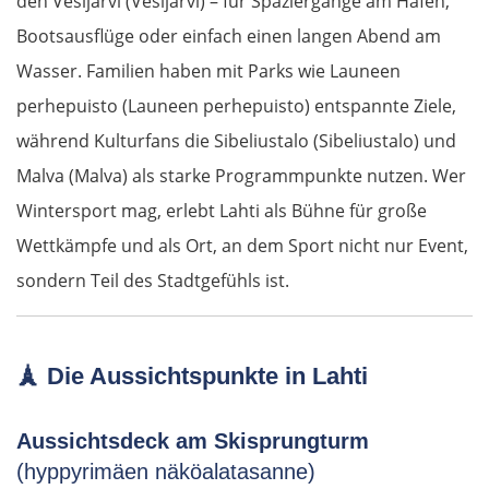
den Vesijärvi (Vesijärvi) – für Spaziergänge am Hafen,
Bootsausflüge oder einfach einen langen Abend am
Logroño
Wasser. Familien haben mit Parks wie Launeen
Vitoria-Gasteiz
perhepuisto (Launeen perhepuisto) entspannte Ziele,
während Kulturfans die Sibeliustalo (Sibeliustalo) und
Bilbao
Malva (Malva) als starke Programmpunkte nutzen. Wer
Wintersport mag, erlebt Lahti als Bühne für große
Donostia-San Sebastián
Wettkämpfe und als Ort, an dem Sport nicht nur Event,
Frankreich Nord
sondern Teil des Stadtgefühls ist.
Biarritz
🗼
Die Aussichtspunkte in Lahti
Dax
Aussichtsdeck am Skisprungturm
Mont-de-Marsan
(hyppyrimäen näköalatasanne)