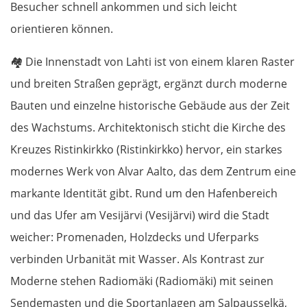
Besucher schnell ankommen und sich leicht
Ełk
orientieren können.
Łomża
🏘️
Die Innenstadt von Lahti ist von einem klaren Raster
und breiten Straßen geprägt, ergänzt durch moderne
Wyszków
Bauten und einzelne historische Gebäude aus der Zeit
des Wachstums. Architektonisch sticht die Kirche des
Warschau
Kreuzes Ristinkirkko (Ristinkirkko) hervor, ein starkes
Żyrardów
modernes Werk von Alvar Aalto, das dem Zentrum eine
markante Identität gibt. Rund um den Hafenbereich
Łódź
und das Ufer am Vesijärvi (Vesijärvi) wird die Stadt
weicher: Promenaden, Holzdecks und Uferparks
Turek
verbinden Urbanität mit Wasser. Als Kontrast zur
Posen
Moderne stehen Radiomäki (Radiomäki) mit seinen
Sendemasten und die Sportanlagen am Salpausselkä,