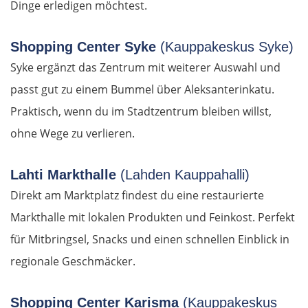
Thessaloniki
Dinge erledigen möchtest.
Katerini
Shopping Center Syke
(Kauppakeskus Syke)
Syke ergänzt das Zentrum mit weiterer Auswahl und
Elassona
passt gut zu einem Bummel über Aleksanterinkatu.
Praktisch, wenn du im Stadtzentrum bleiben willst,
Kalambaka
ohne Wege zu verlieren.
Meteora-Klöster
Lahti Markthalle
(Lahden Kauppahalli)
Karditsa
Direkt am Marktplatz findest du eine restaurierte
Markthalle mit lokalen Produkten und Feinkost. Perfekt
Lamia
für Mitbringsel, Snacks und einen schnellen Einblick in
Livanates
regionale Geschmäcker.
Chalkida
Shopping Center Karisma
(Kauppakeskus