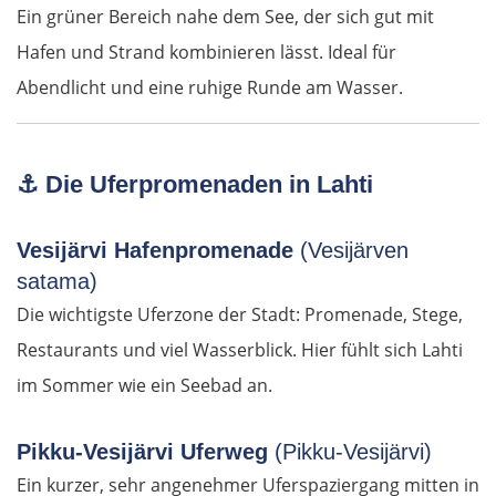
Ein grüner Bereich nahe dem See, der sich gut mit
Barcelona
Hafen und Strand kombinieren lässt. Ideal für
Abendlicht und eine ruhige Runde am Wasser.
Reus
Amposta
⚓
Die Uferpromenaden in Lahti
Castelló de la Plana
Vesijärvi Hafenpromenade
(Vesijärven
Valencia
satama)
Die wichtigste Uferzone der Stadt: Promenade, Stege,
Dénia
Restaurants und viel Wasserblick. Hier fühlt sich Lahti
im Sommer wie ein Seebad an.
Alicante
Pikku-Vesijärvi Uferweg
Murcia
(Pikku-Vesijärvi)
Ein kurzer, sehr angenehmer Uferspaziergang mitten in