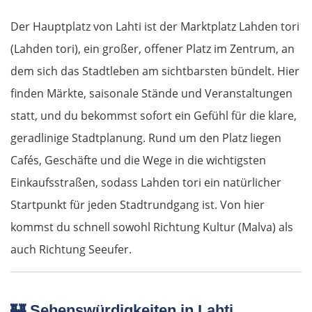
Rosenheim
Der Hauptplatz von Lahti ist der Marktplatz Lahden tori
Österreich
(Lahden tori), ein großer, offener Platz im Zentrum, an
dem sich das Stadtleben am sichtbarsten bündelt. Hier
Salzburg
finden Märkte, saisonale Stände und Veranstaltungen
Vöcklabruck
statt, und du bekommst sofort ein Gefühl für die klare,
geradlinige Stadtplanung. Rund um den Platz liegen
Linz
Cafés, Geschäfte und die Wege in die wichtigsten
Einkaufsstraßen, sodass Lahden tori ein natürlicher
Amstetten
Startpunkt für jeden Stadtrundgang ist. Von hier
St. Pölten
kommst du schnell sowohl Richtung Kultur (Malva) als
auch Richtung Seeufer.
Wien
Slowakei
🏰
Sehenswürdigkeiten in Lahti