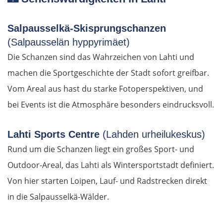
Bratislava
Salpausselkä-Skisprungschanzen
(Salpausselän hyppyrimäet)
Trnava
Die Schanzen sind das Wahrzeichen von Lahti und
Nitra
machen die Sportgeschichte der Stadt sofort greifbar.
Vom Areal aus hast du starke Fotoperspektiven, und
Nové Zámky
bei Events ist die Atmosphäre besonders eindrucksvoll.
Ungarn Nord
Lahti Sports Centre
(Lahden urheilukeskus)
Rund um die Schanzen liegt ein großes Sport- und
Esztergom
Outdoor-Areal, das Lahti als Wintersportstadt definiert.
Budapest
Von hier starten Loipen, Lauf- und Radstrecken direkt
in die Salpausselkä-Wälder.
Jászberény