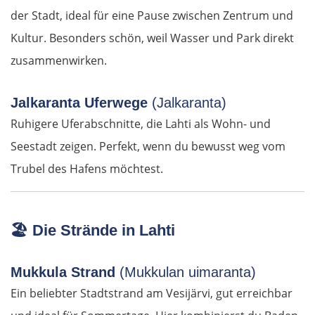
Águilas
der Stadt, ideal für eine Pause zwischen Zentrum und
Kultur. Besonders schön, weil Wasser und Park direkt
Almería
zusammenwirken.
Motril
Jalkaranta Uferwege
(Jalkaranta)
Málaga
Ruhigere Uferabschnitte, die Lahti als Wohn- und
Seestadt zeigen. Perfekt, wenn du bewusst weg vom
Marbella
Trubel des Hafens möchtest.
Gibraltar
🏖️
Die Strände in Lahti
Jerez de la Frontera
Sevilla
Mukkula Strand
(Mukkulan uimaranta)
Ein beliebter Stadtstrand am Vesijärvi, gut erreichbar
Portugal