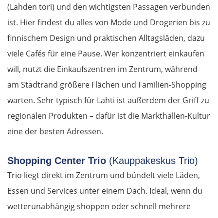
(Lahden tori) und den wichtigsten Passagen verbunden
Elchowo
ist. Hier findest du alles von Mode und Drogerien bis zu
finnischem Design und praktischen Alltagsläden, dazu
Chaskowo
viele Cafés für eine Pause. Wer konzentriert einkaufen
Kardschali
will, nutzt die Einkaufszentren im Zentrum, während
am Stadtrand größere Flächen und Familien-Shopping
Griechenland
warten. Sehr typisch für Lahti ist außerdem der Griff zu
regionalen Produkten – dafür ist die Markthallen-Kultur
Komotini
eine der besten Adressen.
Xanthi
Shopping Center Trio
(Kauppakeskus Trio)
Kavala
Trio liegt direkt im Zentrum und bündelt viele Läden,
Essen und Services unter einem Dach. Ideal, wenn du
Asprovalta
wetterunabhängig shoppen oder schnell mehrere