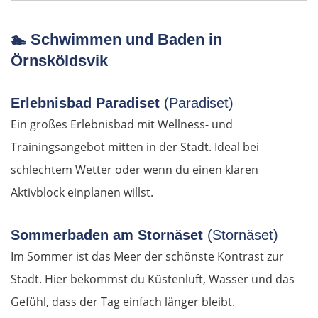
Sevilla
🏊
Schwimmen und Baden in
Örnsköldsvik
Portugal
Erlebnisbad Paradiset
(Paradiset)
Beja
Ein großes Erlebnisbad mit Wellness- und
Trainingsangebot mitten in der Stadt. Ideal bei
Setúbal
schlechtem Wetter oder wenn du einen klaren
WESTROUTE
Aktivblock einplanen willst.
Lissabon
Sommerbaden am Stornäset
(Stornäset)
Im Sommer ist das Meer der schönste Kontrast zur
Mafra
Stadt. Hier bekommst du Küstenluft, Wasser und das
Gefühl, dass der Tag einfach länger bleibt.
Peniche