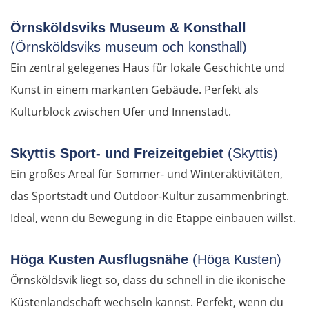
Kavala
Örnsköldsviks Museum & Konsthall
(Örnsköldsviks museum och konsthall)
Asprovalta
Ein zentral gelegenes Haus für lokale Geschichte und
Thessaloniki
Kunst in einem markanten Gebäude. Perfekt als
Kulturblock zwischen Ufer und Innenstadt.
Katerini
Skyttis Sport- und Freizeitgebiet
(Skyttis)
Elassona
Ein großes Areal für Sommer- und Winteraktivitäten,
Kalambaka
das Sportstadt und Outdoor-Kultur zusammenbringt.
Ideal, wenn du Bewegung in die Etappe einbauen willst.
Meteora-Klöster
Höga Kusten Ausflugsnähe
(Höga Kusten)
Karditsa
Örnsköldsvik liegt so, dass du schnell in die ikonische
Küstenlandschaft wechseln kannst. Perfekt, wenn du
Lamia