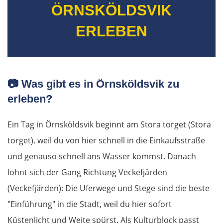
ÖRNSKÖLDSVIK
Wien
ERLEBEN
Slowakei
Bratislava
📷
Was gibt es in Örnsköldsvik zu
erleben?
Trnava
Ein Tag in Örnsköldsvik beginnt am Stora torget (Stora
Nitra
torget), weil du von hier schnell in die Einkaufsstraße
Nové Zámky
und genauso schnell ans Wasser kommst. Danach
lohnt sich der Gang Richtung Veckefjärden
Ungarn Nord
(Veckefjärden): Die Uferwege und Stege sind die beste
"Einführung" in die Stadt, weil du hier sofort
Esztergom
Küstenlicht und Weite spürst. Als Kulturblock passt