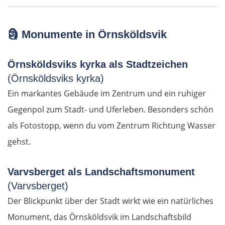
Venedig
Padua
🗿
Monumente in Örnsköldsvik
Ferrara
Örnsköldsviks kyrka als Stadtzeichen
(Örnsköldsviks kyrka)
Bologna
Ein markantes Gebäude im Zentrum und ein ruhiger
Forlì
Gegenpol zum Stadt- und Uferleben. Besonders schön
als Fotostopp, wenn du vom Zentrum Richtung Wasser
Rimini
gehst.
Pesaro
Varvsberget als Landschaftsmonument
(Varvsberget)
Ancona
Der Blickpunkt über der Stadt wirkt wie ein natürliches
Pescara
Monument, das Örnsköldsvik im Landschaftsbild