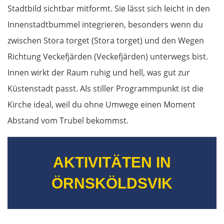
Terni
Stadtbild sichtbar mitformt. Sie lässt sich leicht in den
Innenstadtbummel integrieren, besonders wenn du
Foligno
zwischen Stora torget (Stora torget) und den Wegen
Richtung Veckefjärden (Veckefjärden) unterwegs bist.
Perugia
Innen wirkt der Raum ruhig und hell, was gut zur
Arezzo
Küstenstadt passt. Als stiller Programmpunkt ist die
Kirche ideal, weil du ohne Umwege einen Moment
Florenz
Abstand vom Trubel bekommst.
Pisa
AKTIVITÄTEN IN
La Spezia
ÖRNSKÖLDSVIK
Cinque Terre
Genua