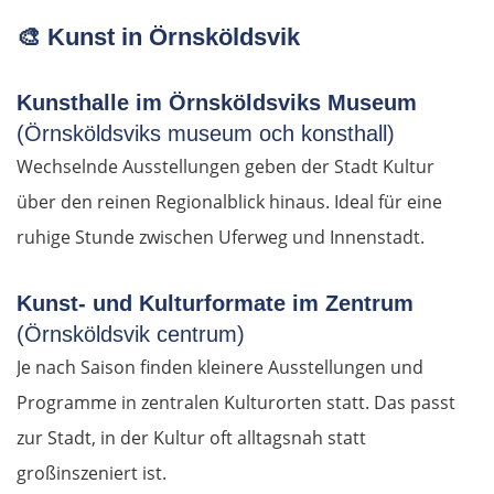
Virovitica
🎨
Kunst in Örnsköldsvik
Varaždin
Kunsthalle im Örnsköldsviks Museum
(Örnsköldsviks museum och konsthall)
Zagreb
Wechselnde Ausstellungen geben der Stadt Kultur
Slowenien
über den reinen Regionalblick hinaus. Ideal für eine
ruhige Stunde zwischen Uferweg und Innenstadt.
Novo mesto
Kunst- und Kulturformate im Zentrum
Ljubljana
(Örnsköldsvik centrum)
Je nach Saison finden kleinere Ausstellungen und
Italien
Programme in zentralen Kulturorten statt. Das passt
zur Stadt, in der Kultur oft alltagsnah statt
Triest
großinszeniert ist.