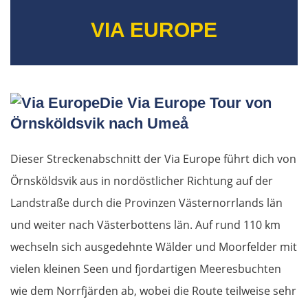
Antwerpen
VIA EUROPE
Niederlande
Rotterdam
Die Via Europe Tour von
Den Haag
Örnsköldsvik nach Umeå
Amsterdam
Dieser Streckenabschnitt der Via Europe führt dich von
Örnsköldsvik aus in nordöstlicher Richtung auf der
Leeuwarden
Landstraße durch die Provinzen Västernorrlands län
und weiter nach Västerbottens län. Auf rund 110 km
Groningen
wechseln sich ausgedehnte Wälder und Moorfelder mit
Deutschland Nord
vielen kleinen Seen und fjordartigen Meeresbuchten
wie dem Norrfjärden ab, wobei die Route teilweise sehr
Leer