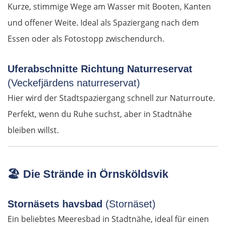
Kurze, stimmige Wege am Wasser mit Booten, Kanten
und offener Weite. Ideal als Spaziergang nach dem
Solsona
Essen oder als Fotostopp zwischendurch.
Manresa
Uferabschnitte Richtung Naturreservat
Barcelona
(Veckefjärdens naturreservat)
Hier wird der Stadtspaziergang schnell zur Naturroute.
Reus
Perfekt, wenn du Ruhe suchst, aber in Stadtnähe
bleiben willst.
Amposta
Castelló de la Plana
🏖️
Die Strände in Örnsköldsvik
Valencia
Stornäsets havsbad
(Stornäset)
Dénia
Ein beliebtes Meeresbad in Stadtnähe, ideal für einen