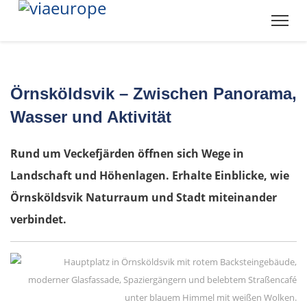
Salacgrīva
Riga
Jelgava
Örnsköldsvik – Zwischen Panorama,
Wasser und Aktivität
Bauska
Rund um Veckefjärden öffnen sich Wege in
Litauen
Landschaft und Höhenlagen. Erhalte Einblicke, wie
Panevėžys
Örnsköldsvik Naturraum und Stadt miteinander
verbindet.
Ukmergė
Vilnius
Alytus