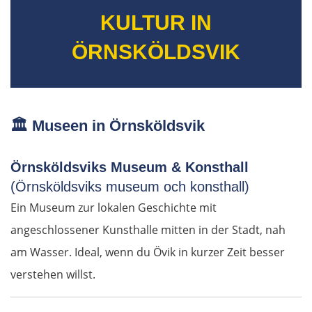
KULTUR IN
Timișoara
ÖRNSKÖLDSVIK
Arad
Ungarn Süd
🏛️
Museen in Örnsköldsvik
Szeged
Örnsköldsviks Museum & Konsthall
Baja
(Örnsköldsviks museum och konsthall)
Ein Museum zur lokalen Geschichte mit
Mohács
angeschlossener Kunsthalle mitten in der Stadt, nah
Kroatien
am Wasser. Ideal, wenn du Övik in kurzer Zeit besser
verstehen willst.
Osijek