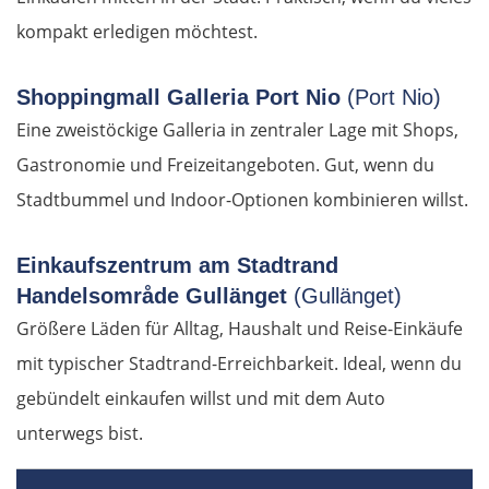
Sofia
kompakt erledigen möchtest.
Montana
Shoppingmall Galleria Port Nio
(Port Nio)
Widin
Eine zweistöckige Galleria in zentraler Lage mit Shops,
Gastronomie und Freizeitangeboten. Gut, wenn du
Rumänien West
Stadtbummel und Indoor-Optionen kombinieren willst.
Craiova
Einkaufszentrum am Stadtrand
Handelsområde Gullänget
(Gullänget)
Târgu Jiu
Größere Läden für Alltag, Haushalt und Reise-Einkäufe
Petroșani
mit typischer Stadtrand-Erreichbarkeit. Ideal, wenn du
gebündelt einkaufen willst und mit dem Auto
Diemrich
unterwegs bist.
Lugosch