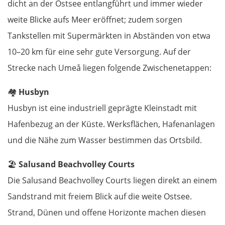
dicht an der Ostsee entlangführt und immer wieder
weite Blicke aufs Meer eröffnet; zudem sorgen
Oldenburg
Tankstellen mit Supermärkten in Abständen von etwa
Bremen
10–20 km für eine sehr gute Versorgung. Auf der
Strecke nach Umeå liegen folgende Zwischenetappen:
Hamburg
🏘️
Husbyn
Lübeck
Husbyn ist eine industriell geprägte Kleinstadt mit
Hafenbezug an der Küste. Werksflächen, Hafenanlagen
Kiel
und die Nähe zum Wasser bestimmen das Ortsbild.
Flensburg
🏖️
Salusand Beachvolley Courts
Die Salusand Beachvolley Courts liegen direkt an einem
Dänemark
Sandstrand mit freiem Blick auf die weite Ostsee.
Kolding
Strand, Dünen und offene Horizonte machen diesen