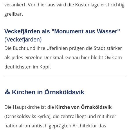
verankert. Von hier aus wird die Küstenlage erst richtig
Termoli
greifbar.
Vieste
Veckefjärden als "Monument aus Wasser"
(Veckefjärden)
Foggia
Die Bucht und ihre Uferlinien prägen die Stadt stärker
Salerno
als jedes einzelne Denkmal. Genau hier bleibt Övik am
deutlichsten im Kopf.
Pompeji
Neapel
⛪
Kirchen in Örnsköldsvik
Gaeta
Die Hauptkirche ist die
Kirche von Örnsköldsvik
(Örnsköldsviks kyrka), die zentral liegt und mit ihrer
Rom
nationalromantisch geprägten Architektur das