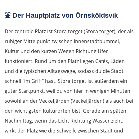
Sibiu
⛲
Der Hauptplatz von Örnsköldsvik
Râmnicu Vâlcea
Der zentrale Platz ist Stora torget (Stora torget), der als
Pitești
ruhiger Mittelpunkt zwischen Innenstadtbummel,
Bukarest
Kultur und den kurzen Wegen Richtung Ufer
funktioniert. Rund um den Platz liegen Cafés, Läden
Bulgarien Ost
und die typischen Alltagswege, sodass du die Stadt
schnell "im Griff" hast. Stora torget ist außerdem ein
Ruse
guter Startpunkt, weil du von hier in wenigen Minuten
sowohl an der Veckefjärden (Veckefjärden) als auch bei
Rasgrad
den wichtigsten Kulturorten bist. Gerade am späten
Schumen
Nachmittag, wenn das Licht Richtung Wasser zieht,
wirkt der Platz wie die Schwelle zwischen Stadt und
Warna