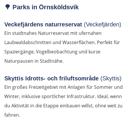
🌳
Parks in Örnsköldsvik
Savona
Veckefjärdens naturreservat
(Veckefjärden)
Albenga
Ein stadtnahes Naturreservat mit ufernahen
Frankreich Süd
Laubwaldabschnitten und Wasserflächen. Perfekt für
Spaziergänge, Vogelbeobachtung und kurze
Monaco
Naturpausen in Stadtnähe.
Nizza
Skyttis Idrotts- och friluftsområde
(Skyttis)
Ein großes Freizeitgebiet mit Anlagen für Sommer und
Cannes
Winter, inklusive sportlicher Infrastruktur. Ideal, wenn
Saint-Tropez
du Aktivität in die Etappe einbauen willst, ohne weit zu
fahren.
Toulon