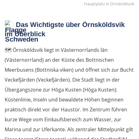
Hauptplatz in Örnsköldsvik
Polen
Das Wichtigste über Örnsköldsvik
Suwałki
im Überblick
Ełk
🗺️
Örnsköldsvik liegt in Västernorrlands län
(Västernorrland) an der Küste des Bottnischen
Łomża
Meerbusens (Bottniska viken) und öffnet sich zur Bucht
Veckefjärden (Veckefjärden). Die Stadt liegt in der
Wyszków
Übergangszone zur Höga Kusten (Höga Kusten):
Warschau
Küstenlinie, Inseln und bewaldete Höhen beginnen
praktisch direkt vor der Haustür. Im Zentrum führen
Żyrardów
kurze Wege vom Einkaufsbereich zum Wasser, zur
Marina und zur Uferkante. Als zentraler Mittelpunkt gilt
Łódź