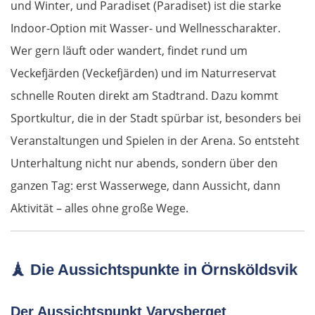
und Winter, und Paradiset (Paradiset) ist die starke
Zamora
Indoor-Option mit Wasser- und Wellnesscharakter.
Tordesillas
Wer gern läuft oder wandert, findet rund um
Veckefjärden (Veckefjärden) und im Naturreservat
Arévalo
schnelle Routen direkt am Stadtrand. Dazu kommt
Sportkultur, die in der Stadt spürbar ist, besonders bei
Guadarrama
Veranstaltungen und Spielen in der Arena. So entsteht
Madrid
Unterhaltung nicht nur abends, sondern über den
ganzen Tag: erst Wasserwege, dann Aussicht, dann
Guadalajara
Aktivität – alles ohne große Wege.
Sacedón
🗼
Die Aussichtspunkte in Örnsköldsvik
Molina de Aragón
Daroca
Der Aussichtspunkt Varvsberget