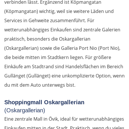
verbinden lässt. Ergänzend ist Köpmangatan
Ioannina
(Köpmangatan) wichtig, weil sie weitere Läden und
Services in Gehweite zusammenführt. Für
Argos Orestiko
wetterunabhängiges Einkaufen sind zentrale Galerien
Edessa
praktisch, besonders die Oskargallerian
(Oskargallerian) sowie die Galleria Port Nio (Port Nio),
Giannitsa
die beide mitten im Stadtkern liegen. Für größere
Einkäufe am Stadtrand sind Handelsflächen im Bereich
Polykastro
Gullänget (Gullänget) eine unkomplizierte Option, wenn
Bulgarien West
du mit dem Auto unterwegs bist.
Petritsch
Shoppingmall Oskargallerian
(Oskargallerian)
Blagoewgrad
Eine zentrale Mall in Övik, ideal für wetterunabhängiges
Einkaufen mitten in der Stadt. Praktisch, wenn du vieles