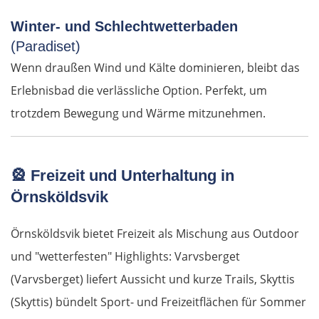
Winter- und Schlechtwetterbaden
Nazaré
(Paradiset)
Figueira da Foz
Wenn draußen Wind und Kälte dominieren, bleibt das
Erlebnisbad die verlässliche Option. Perfekt, um
Porto
trotzdem Bewegung und Wärme mitzunehmen.
Amarante
🎡
Freizeit und Unterhaltung in
Vila Real
Örnsköldsvik
Mirandela
Örnsköldsvik bietet Freizeit als Mischung aus Outdoor
Bragança
und "wetterfesten" Highlights: Varvsberget
(Varvsberget) liefert Aussicht und kurze Trails, Skyttis
Spanien Nord
(Skyttis) bündelt Sport- und Freizeitflächen für Sommer