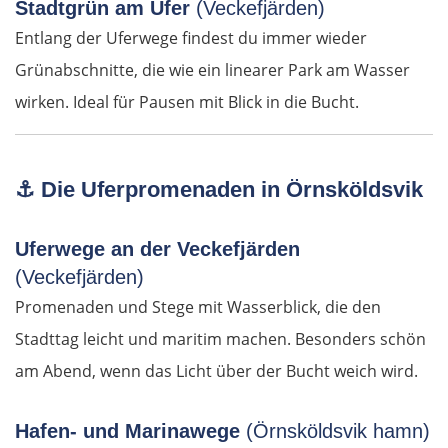
Stadtgrün am Ufer
(Veckefjärden)
Marseille
Entlang der Uferwege findest du immer wieder
Avignon
Grünabschnitte, die wie ein linearer Park am Wasser
wirken. Ideal für Pausen mit Blick in die Bucht.
Nîmes
Montpellier
⚓
Die Uferpromenaden in Örnsköldsvik
Béziers
Uferwege an der Veckefjärden
(Veckefjärden)
Carcassonne
Promenaden und Stege mit Wasserblick, die den
Ax-les-Thermes
Stadttag leicht und maritim machen. Besonders schön
am Abend, wenn das Licht über der Bucht weich wird.
Andorra la Vella
Hafen- und Marinawege
(Örnsköldsvik hamn)
Spanien Süd