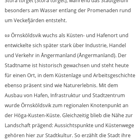
Stora torget (Stora torget), während das Stadtgefühl
Turek
besonders am Wasser entlang der Promenaden rund
um Veckefjärden entsteht.
Posen
📜
Örnsköldsvik wuchs als Küsten- und Hafenort und
Nowy Tomyśl
entwickelte sich später stark über Industrie, Handel
und Verkehr in Ångermanland (Ångermanland). Der
Schwiebus
Stadtname ist historisch gewachsen und steht heute
Deutschland Ost
für einen Ort, in dem Küstenlage und Arbeitsgeschichte
ebenso präsent sind wie Naturerlebnis. Mit dem
Frankfurt (Oder)
Ausbau von Hafen, Infrastruktur und Stadtzentrum
wurde Örnsköldsvik zum regionalen Knotenpunkt an
Fürstenwalde
der Höga-Kusten-Küste. Gleichzeitig blieb die Nähe zur
Berlin
Landschaft prägend: Aussichtspunkte und Küstenwege
gehören hier zur Stadtkultur. So erzählt die Stadt ihre