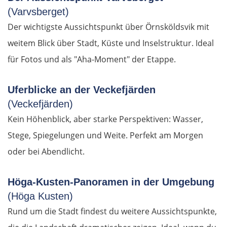
(Varvsberget)
Saragossa
Der wichtigste Aussichtspunkt über Örnsköldsvik mit
weitem Blick über Stadt, Küste und Inselstruktur. Ideal
Tudela
für Fotos und als "Aha-Moment" der Etappe.
Logroño
Uferblicke an der Veckefjärden
Vitoria-Gasteiz
(Veckefjärden)
Kein Höhenblick, aber starke Perspektiven: Wasser,
Bilbao
Stege, Spiegelungen und Weite. Perfekt am Morgen
oder bei Abendlicht.
Donostia-San Sebastián
Höga-Kusten-Panoramen in der Umgebung
Frankreich Nord
(Höga Kusten)
Rund um die Stadt findest du weitere Aussichtspunkte,
Biarritz