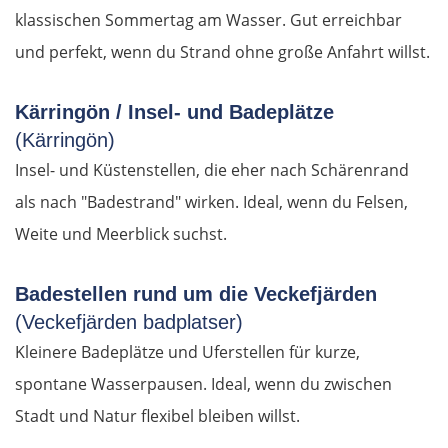
klassischen Sommertag am Wasser. Gut erreichbar
Alicante
und perfekt, wenn du Strand ohne große Anfahrt willst.
Murcia
Kärringön / Insel- und Badeplätze
Águilas
(Kärringön)
Insel- und Küstenstellen, die eher nach Schärenrand
Almería
als nach "Badestrand" wirken. Ideal, wenn du Felsen,
Weite und Meerblick suchst.
Motril
Málaga
Badestellen rund um die Veckefjärden
(Veckefjärden badplatser)
Marbella
Kleinere Badeplätze und Uferstellen für kurze,
spontane Wasserpausen. Ideal, wenn du zwischen
Gibraltar
Stadt und Natur flexibel bleiben willst.
Jerez de la Frontera