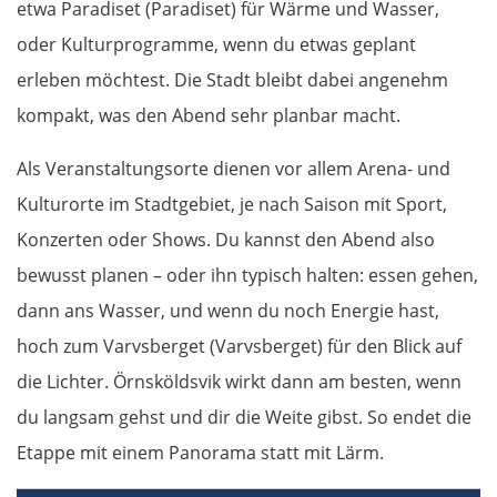
etwa Paradiset (Paradiset) für Wärme und Wasser,
Châlons en Champagne
oder Kulturprogramme, wenn du etwas geplant
erleben möchtest. Die Stadt bleibt dabei angenehm
Verdun
kompakt, was den Abend sehr planbar macht.
Metz
Als Veranstaltungsorte dienen vor allem Arena- und
Kulturorte im Stadtgebiet, je nach Saison mit Sport,
Luxemburg
Konzerten oder Shows. Du kannst den Abend also
Luxemburg
bewusst planen – oder ihn typisch halten: essen gehen,
dann ans Wasser, und wenn du noch Energie hast,
Belgien
hoch zum Varvsberget (Varvsberget) für den Blick auf
die Lichter. Örnsköldsvik wirkt dann am besten, wenn
Lüttich
du langsam gehst und dir die Weite gibst. So endet die
Brüssel
Etappe mit einem Panorama statt mit Lärm.