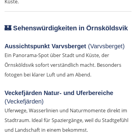
Küste.
Nessebar
Burgas
🏰
Sehenswürdigkeiten in Örnsköldsvik
Elchowo
Aussichtspunkt Varvsberget
(Varvsberget)
Ein Panorama-Spot über Stadt und Küste, der
Chaskowo
Örnsköldsvik sofort verständlich macht. Besonders
fotogen bei klarer Luft und am Abend.
Kardschali
Griechenland
Veckefjärden Natur- und Uferbereiche
(Veckefjärden)
Komotini
Uferwege, Wasserlinien und Naturmomente direkt im
Stadtraum. Ideal für Spaziergänge, weil du Stadtgefühl
Xanthi
und Landschaft in einem bekommst.