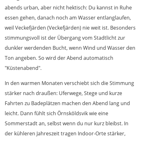
abends urban, aber nicht hektisch: Du kannst in Ruhe
Saint-Lô
essen gehen, danach noch am Wasser entlanglaufen,
weil Veckefjärden (Veckefjärden) nie weit ist. Besonders
Caen
stimmungsvoll ist der Übergang vom Stadtlicht zur
dunkler werdenden Bucht, wenn Wind und Wasser den
Rouen
Ton angeben. So wird der Abend automatisch
Mantes la Jolie
"Küstenabend".
In den warmen Monaten verschiebt sich die Stimmung
Paris
stärker nach draußen: Uferwege, Stege und kurze
Meaux
Fahrten zu Badeplätzen machen den Abend lang und
leicht. Dann fühlt sich Örnsköldsvik wie eine
Château-Thierry
Sommerstadt an, selbst wenn du nur kurz bleibst. In
der kühleren Jahreszeit tragen Indoor-Orte stärker,
Reims