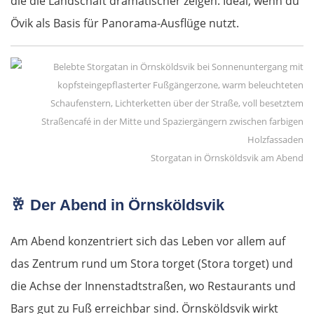
die die Landschaft dramatischer zeigen. Ideal, wenn du
Dax
Övik als Basis für Panorama-Ausflüge nutzt.
Mont-de-Marsan
Bordeaux
Royan
Storgatan in Örnsköldsvik am Abend
La Rochelle
La Roche-sur-Yon
🥂
Der Abend in Örnsköldsvik
Nantes
Am Abend konzentriert sich das Leben vor allem auf
das Zentrum rund um Stora torget (Stora torget) und
Rennes
die Achse der Innenstadtstraßen, wo Restaurants und
Bars gut zu Fuß erreichbar sind. Örnsköldsvik wirkt
Avranches