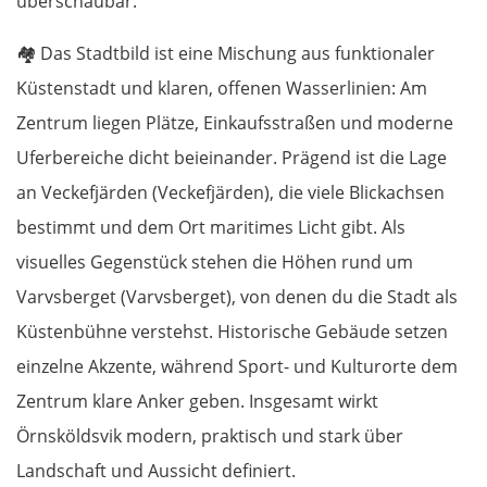
überschaubar.
Prag
🏘️
Das Stadtbild ist eine Mischung aus funktionaler
Küstenstadt und klaren, offenen Wasserlinien: Am
Beroun
Zentrum liegen Plätze, Einkaufsstraßen und moderne
Pilsen
Uferbereiche dicht beieinander. Prägend ist die Lage
an Veckefjärden (Veckefjärden), die viele Blickachsen
Taus
bestimmt und dem Ort maritimes Licht gibt. Als
visuelles Gegenstück stehen die Höhen rund um
Deutschland Süd
Varvsberget (Varvsberget), von denen du die Stadt als
Cham
Küstenbühne verstehst. Historische Gebäude setzen
einzelne Akzente, während Sport- und Kulturorte dem
Regensburg
Zentrum klare Anker geben. Insgesamt wirkt
Örnsköldsvik modern, praktisch und stark über
Ingolstadt
Landschaft und Aussicht definiert.