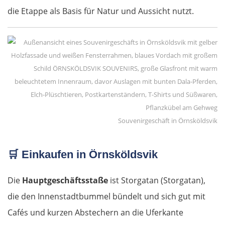
die Etappe als Basis für Natur und Aussicht nutzt.
Livanates
Chalkida
SÜDROUTE
Athen
Souvenirgeschäft in Örnsköldsvik
Korinth
🛒
Einkaufen in Örnsköldsvik
Patras
Die
Hauptgeschäftsstaße
ist Storgatan (Storgatan),
Mesolongi
die den Innenstadtbummel bündelt und sich gut mit
Arta
Cafés und kurzen Abstechern an die Uferkante