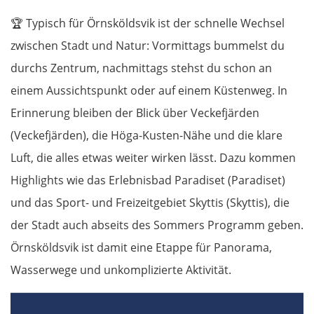
Pfaffenhofen an der Ilm
🏆
Typisch für Örnsköldsvik ist der schnelle Wechsel
zwischen Stadt und Natur: Vormittags bummelst du
München
durchs Zentrum, nachmittags stehst du schon an
Rosenheim
einem Aussichtspunkt oder auf einem Küstenweg. In
Erinnerung bleiben der Blick über Veckefjärden
Österreich
(Veckefjärden), die Höga-Kusten-Nähe und die klare
Luft, die alles etwas weiter wirken lässt. Dazu kommen
Salzburg
Highlights wie das Erlebnisbad Paradiset (Paradiset)
Vöcklabruck
und das Sport- und Freizeitgebiet Skyttis (Skyttis), die
der Stadt auch abseits des Sommers Programm geben.
Linz
Örnsköldsvik ist damit eine Etappe für Panorama,
Wasserwege und unkomplizierte Aktivität.
Amstetten
St. Pölten