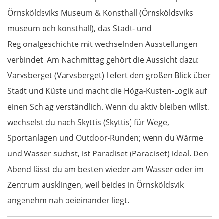
Örnsköldsviks Museum & Konsthall (Örnsköldsviks
Budapest
museum och konsthall), das Stadt- und
Jászberény
Regionalgeschichte mit wechselnden Ausstellungen
verbindet. Am Nachmittag gehört die Aussicht dazu:
Tiszafüred
Varvsberget (Varvsberget) liefert den großen Blick über
Debrecen
Stadt und Küste und macht die Höga-Kusten-Logik auf
einen Schlag verständlich. Wenn du aktiv bleiben willst,
Rumänien Ost
wechselst du nach Skyttis (Skyttis) für Wege,
Sportanlagen und Outdoor-Runden; wenn du Wärme
Oradea
und Wasser suchst, ist Paradiset (Paradiset) ideal. Den
Abend lässt du am besten wieder am Wasser oder im
Cluj-Napoca
Zentrum ausklingen, weil beides in Örnsköldsvik
Târnăveni
angenehm nah beieinander liegt.