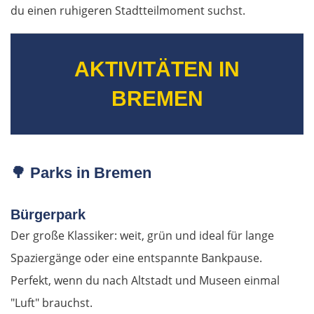
du einen ruhigeren Stadtteilmoment suchst.
Livanates
Chalkida
AKTIVITÄTEN IN
BREMEN
SÜDROUTE
Athen
🌳
Parks in Bremen
Korinth
Patras
Bürgerpark
Der große Klassiker: weit, grün und ideal für lange
Mesolongi
Spaziergänge oder eine entspannte Bankpause.
Perfekt, wenn du nach Altstadt und Museen einmal
Arta
"Luft" brauchst.