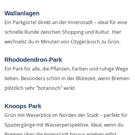
Ioannina
Wallanlagen
Argos Orestiko
Ein Parkgürtel direkt an der Innenstadt – ideal für eine
schnelle Runde zwischen Shopping und Kultur. Hier
Edessa
wechselst du in Minuten von Citygeräusch zu Grün.
Giannitsa
Rhododendron-Park
Polykastro
Ein Park für alle, die Pflanzen, Farben und ruhige Wege
lieben. Besonders schön in der Blütezeit, wenn Bremen
Bulgarien West
plötzlich sehr "botanisch" wirkt.
Petritsch
Knoops Park
Grün mit Weserblick im Norden der Stadt – perfekt für
Blagoewgrad
Spaziergänge mit Wasserperspektive. Ideal, wenn du
Sofia
Bremen über die Innenstadt hinaus erleben willst.