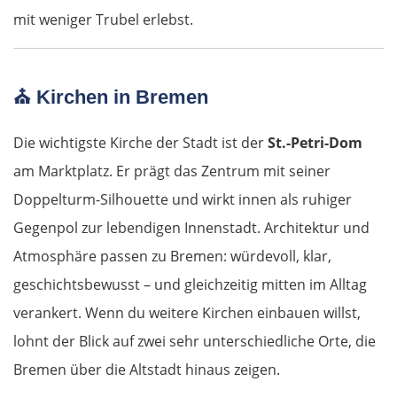
mit weniger Trubel erlebst.
Nessebar
Burgas
⛪
Kirchen in Bremen
Elchowo
Die wichtigste Kirche der Stadt ist der
St.-Petri-Dom
Chaskowo
am Marktplatz. Er prägt das Zentrum mit seiner
Doppelturm-Silhouette und wirkt innen als ruhiger
Kardschali
Gegenpol zur lebendigen Innenstadt. Architektur und
Atmosphäre passen zu Bremen: würdevoll, klar,
Griechenland
geschichtsbewusst – und gleichzeitig mitten im Alltag
Komotini
verankert. Wenn du weitere Kirchen einbauen willst,
lohnt der Blick auf zwei sehr unterschiedliche Orte, die
Xanthi
Bremen über die Altstadt hinaus zeigen.