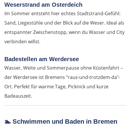
Virovitica
Weserstrand am Osterdeich
Im Sommer entsteht hier echtes Stadtstrand-Gefühl:
Varaždin
Sand, Liegestühle und der Blick auf die Weser. Ideal als
entspannter Zwischenstopp, wenn du Wasser und City
Zagreb
verbinden willst.
Slowenien
Badestellen am Werdersee
Novo mesto
Wasser, Weite und Sommerpause ohne Küstenfahrt –
der Werdersee ist Bremens "raus-und-trotzdem-da"-
Ljubljana
Ort. Perfekt für warme Tage, Picknick und kurze
Badeauszeit.
Italien
Triest
🏊
Schwimmen und Baden in Bremen
Venedig