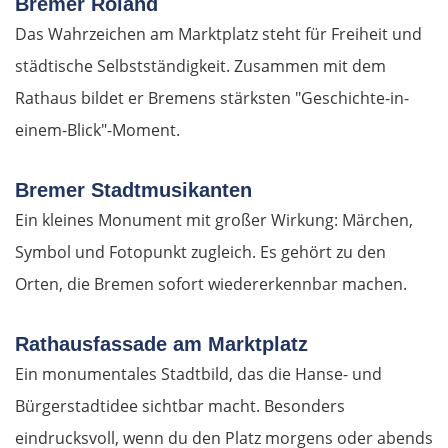
Bremer Roland
Das Wahrzeichen am Marktplatz steht für Freiheit und
Râmnicu Vâlcea
städtische Selbstständigkeit. Zusammen mit dem
Pitești
Rathaus bildet er Bremens stärksten "Geschichte-in-
einem-Blick"-Moment.
Bukarest
Bremer Stadtmusikanten
Bulgarien Ost
Ein kleines Monument mit großer Wirkung: Märchen,
Symbol und Fotopunkt zugleich. Es gehört zu den
Ruse
Orten, die Bremen sofort wiedererkennbar machen.
Rasgrad
Rathausfassade am Marktplatz
Schumen
Ein monumentales Stadtbild, das die Hanse- und
Bürgerstadtidee sichtbar macht. Besonders
Warna
eindrucksvoll, wenn du den Platz morgens oder abends