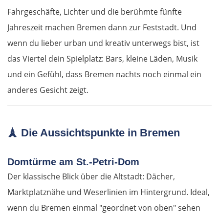
Fahrgeschäfte, Lichter und die berühmte fünfte
Foligno
Jahreszeit machen Bremen dann zur Feststadt. Und
wenn du lieber urban und kreativ unterwegs bist, ist
Perugia
das Viertel dein Spielplatz: Bars, kleine Läden, Musik
Arezzo
und ein Gefühl, dass Bremen nachts noch einmal ein
anderes Gesicht zeigt.
Florenz
Pisa
🗼
Die Aussichtspunkte in Bremen
La Spezia
Domtürme am St.-Petri-Dom
Der klassische Blick über die Altstadt: Dächer,
Cinque Terre
Marktplatznähe und Weserlinien im Hintergrund. Ideal,
Genua
wenn du Bremen einmal "geordnet von oben" sehen