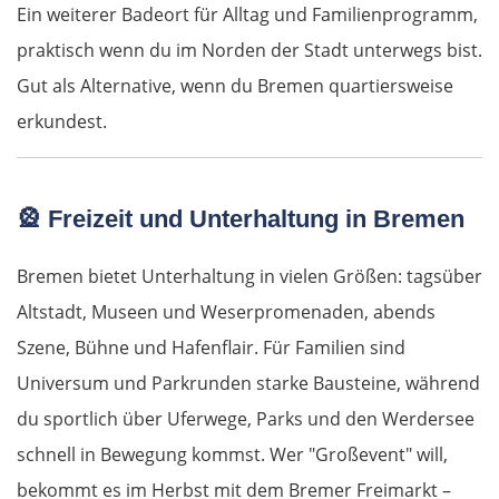
Ein weiterer Badeort für Alltag und Familienprogramm,
Termoli
praktisch wenn du im Norden der Stadt unterwegs bist.
Vieste
Gut als Alternative, wenn du Bremen quartiersweise
erkundest.
Foggia
Salerno
🎡
Freizeit und Unterhaltung in Bremen
Pompeji
Bremen bietet Unterhaltung in vielen Größen: tagsüber
Altstadt, Museen und Weserpromenaden, abends
Neapel
Szene, Bühne und Hafenflair. Für Familien sind
Gaeta
Universum und Parkrunden starke Bausteine, während
du sportlich über Uferwege, Parks und den Werdersee
Rom
schnell in Bewegung kommst. Wer "Großevent" will,
bekommt es im Herbst mit dem Bremer Freimarkt –
Terni