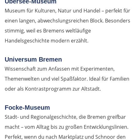
Übersee-Museum
Museum für Kulturen, Natur und Handel – perfekt für
München
einen langen, abwechslungsreichen Block. Besonders
stimmig, weil es Bremens weltläufige
Rosenheim
Handelsgeschichte modern erzählt.
Österreich
Universum Bremen
Salzburg
Wissenschaft zum Anfassen mit Experimenten,
Themenwelten und viel Spaßfaktor. Ideal für Familien
Vöcklabruck
oder als Kontrastprogramm zur Altstadt.
Linz
Focke-Museum
Amstetten
Stadt- und Regionalgeschichte, die Bremen greifbar
macht – vom Alltag bis zu großen Entwicklungslinien.
St. Pölten
Perfekt, wenn du nach Marktplatz und Schnoor den