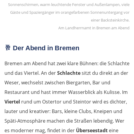
Avignon
Am Landherrnamt in Bremen am Abend
Nîmes
🥂
Der Abend in Bremen
Montpellier
Bremen am Abend hat zwei klare Bühnen: die Schlachte
Béziers
und das Viertel. An der
Schlachte
sitzt du direkt an der
Carcassonne
Weser, wechselst zwischen Biergarten, Bar und
Restaurant und hast immer Wasserblick als Kulisse. Im
Ax-les-Thermes
Viertel
rund um Ostertor und Steintor wird es dichter,
Andorra la Vella
lauter und kreativer: Bars, kleine Clubs, Kneipen und
Späti-Atmosphäre machen die Straßen lebendig. Wer
Spanien Süd
es moderner mag, findet in der
Überseestadt
eine