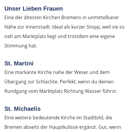
Kavala
Unser Lieben Frauen
Asprovalta
Eine der ältesten Kirchen Bremens in unmittelbarer
Nähe zur Innenstadt. Ideal als kurzer Stopp, weil sie so
Thessaloniki
nah am Marktplatz liegt und trotzdem eine eigene
Stimmung hat.
Katerini
Elassona
St. Martini
Eine markante Kirche nahe der Weser und dem
Kalambaka
Übergang zur Schlachte. Perfekt, wenn du deinen
Rundgang vom Marktplatz Richtung Wasser führst.
Meteora-Klöster
St. Michaelis
Karditsa
Eine weitere bedeutende Kirche im Stadtbild, die
Lamia
Bremen abseits der Hauptkulisse ergänzt. Gut, wenn