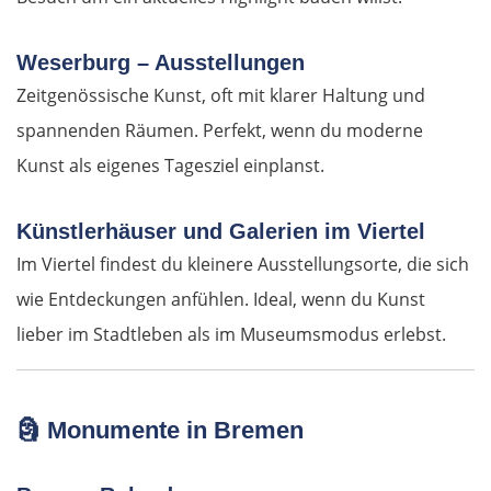
Budapest
Weserburg – Ausstellungen
Jászberény
Zeitgenössische Kunst, oft mit klarer Haltung und
Tiszafüred
spannenden Räumen. Perfekt, wenn du moderne
Kunst als eigenes Tagesziel einplanst.
Debrecen
Künstlerhäuser und Galerien im Viertel
Rumänien Ost
Im Viertel findest du kleinere Ausstellungsorte, die sich
wie Entdeckungen anfühlen. Ideal, wenn du Kunst
Oradea
lieber im Stadtleben als im Museumsmodus erlebst.
Cluj-Napoca
Târnăveni
🗿
Monumente in Bremen
Sibiu