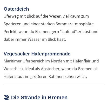
Timișoara
Osterdeich
Uferweg mit Blick auf die Weser, viel Raum zum
Arad
Spazieren und einer starken Sommeratmosphäre.
Perfekt, wenn du Bremen gern "laufend" erlebst und
Ungarn Süd
dabei immer Wasser im Blick hast.
Szeged
Vegesacker Hafenpromenade
Baja
Maritimer Uferbereich im Norden mit Hafenflair und
Weserblick. Ideal als Abstecher, wenn du Bremen als
Mohács
Hafenstadt im größeren Rahmen sehen willst.
Kroatien
Osijek
🏖️
Die Strände in Bremen