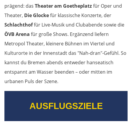
Alicante
prägend: das
Theater am Goetheplatz
für Oper und
Theater,
Die Glocke
für klassische Konzerte, der
Murcia
Schlachthof
für Live-Musik und Clubabende sowie die
Águilas
ÖVB Arena
für große Shows. Ergänzend liefern
Metropol Theater, kleinere Bühnen im Viertel und
Almería
Kulturorte in der Innenstadt das "Nah-dran"-Gefühl. So
kannst du Bremen abends entweder hanseatisch
Motril
entspannt am Wasser beenden – oder mitten im
Málaga
urbanen Puls der Szene.
Marbella
AUSFLUGSZIELE
Gibraltar
Jerez de la Frontera