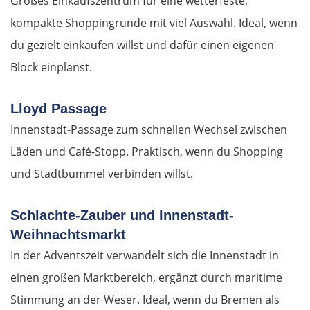
Großes Einkaufszentrum für eine wetterfeste,
kompakte Shoppingrunde mit viel Auswahl. Ideal, wenn
Spreewald
du gezielt einkaufen willst und dafür einen eigenen
Senftenberg
Block einplanst.
Dresden
Lloyd Passage
Innenstadt-Passage zum schnellen Wechsel zwischen
Pirna
Läden und Café-Stopp. Praktisch, wenn du Shopping
und Stadtbummel verbinden willst.
Sächsische Schweiz
Tschechien
Schlachte-Zauber und Innenstadt-
Weihnachtsmarkt
Ústí nad Labem
In der Adventszeit verwandelt sich die Innenstadt in
einen großen Marktbereich, ergänzt durch maritime
Mělník
Stimmung an der Weser. Ideal, wenn du Bremen als