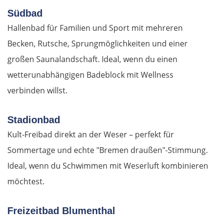
Südbad
Padua
Hallenbad für Familien und Sport mit mehreren
Becken, Rutsche, Sprungmöglichkeiten und einer
Ferrara
großen Saunalandschaft. Ideal, wenn du einen
Bologna
wetterunabhängigen Badeblock mit Wellness
verbinden willst.
Forlì
Stadionbad
Rimini
Kult-Freibad direkt an der Weser – perfekt für
Pesaro
Sommertage und echte "Bremen draußen"-Stimmung.
Ideal, wenn du Schwimmen mit Weserluft kombinieren
Ancona
möchtest.
Pescara
Freizeitbad Blumenthal