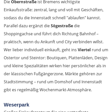
Die
Obernstraße
Turek
ist Bremens wichtigste
Einkaufsstraße: zentral, lang und voll mit Geschäften,
Posen
sodass du die Innenstadt schnell "ablaufen" kannst.
Parallel dazu ergänzt die
Sögestraße
die
Nowy Tomyśl
Shoppingachse und führt dich Richtung Bahnhof –
Schwiebus
praktisch, wenn du Ankunft und City verbinden willst.
Wer lieber individuell einkauft, geht ins
Viertel
rund um
Deutschland Ost
Ostertor und Steintor: Boutiquen, Plattenläden, Design
und kleine Spezialitäten wirken hier persönlicher als in
Frankfurt (Oder)
der klassischen Fußgängerzone. Märkte gehören zur
Stadtstimmung – rund um Domshof und Innenstadt
Fürstenwalde
gibt es regelmäßig Wochenmarkt-Atmosphäre.
Berlin
Weserpark
Lübben