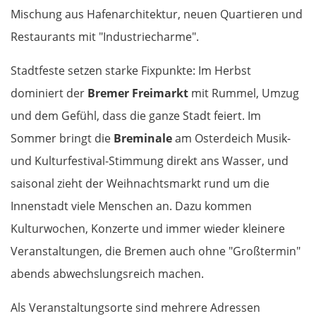
Mischung aus Hafenarchitektur, neuen Quartieren und
Solsona
Restaurants mit "Industriecharme".
Manresa
Stadtfeste setzen starke Fixpunkte: Im Herbst
dominiert der
Bremer Freimarkt
mit Rummel, Umzug
Barcelona
und dem Gefühl, dass die ganze Stadt feiert. Im
Reus
Sommer bringt die
Breminale
am Osterdeich Musik-
und Kulturfestival-Stimmung direkt ans Wasser, und
Amposta
saisonal zieht der Weihnachtsmarkt rund um die
Innenstadt viele Menschen an. Dazu kommen
Castelló de la Plana
Kulturwochen, Konzerte und immer wieder kleinere
Valencia
Veranstaltungen, die Bremen auch ohne "Großtermin"
abends abwechslungsreich machen.
Dénia
Als Veranstaltungsorte sind mehrere Adressen