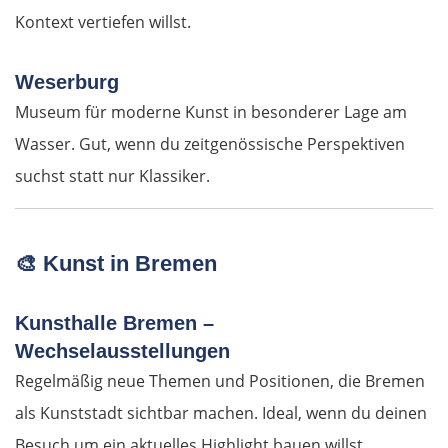
Kontext vertiefen willst.
Wien
Weserburg
Slowakei
Museum für moderne Kunst in besonderer Lage am
Bratislava
Wasser. Gut, wenn du zeitgenössische Perspektiven
suchst statt nur Klassiker.
Trnava
Nitra
🎨
Kunst in Bremen
Nové Zámky
Kunsthalle Bremen –
Wechselausstellungen
Ungarn Nord
Regelmäßig neue Themen und Positionen, die Bremen
Esztergom
als Kunststadt sichtbar machen. Ideal, wenn du deinen
Besuch um ein aktuelles Highlight bauen willst.