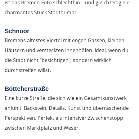
ist das Bremen-Foto schlechthin – und gleichzeitig ein
charmantes Stück Stadthumor.
Riga
Schnoor
Jelgava
Bremens ältestes Viertel mit engen Gassen, kleinen
Bauska
Häusern und versteckten Innenhöfen. Ideal, wenn du
die Stadt nicht "besichtigen", sondern wirklich
Litauen
durchstreifen willst.
Panevėžys
Böttcherstraße
Eine kurze Straße, die sich wie ein Gesamtkunstwerk
Ukmergė
anfühlt: Backstein, Details, Kunst und überraschende
Vilnius
Perspektiven. Perfekt als intensiver Zwischenstopp
zwischen Marktplatz und Weser.
Alytus