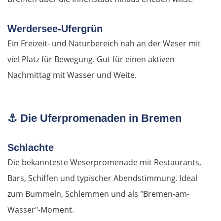
Montana
Werdersee-Ufergrün
Ein Freizeit- und Naturbereich nah an der Weser mit
Widin
viel Platz für Bewegung. Gut für einen aktiven
Nachmittag mit Wasser und Weite.
Rumänien West
Craiova
⚓
Die Uferpromenaden in Bremen
Târgu Jiu
Schlachte
Petroșani
Die bekannteste Weserpromenade mit Restaurants,
Bars, Schiffen und typischer Abendstimmung. Ideal
Diemrich
zum Bummeln, Schlemmen und als "Bremen-am-
Lugosch
Wasser"-Moment.