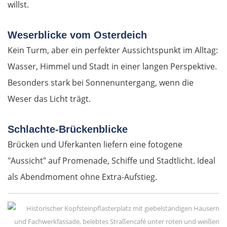
willst.
Savona
Weserblicke vom Osterdeich
Albenga
Kein Turm, aber ein perfekter Aussichtspunkt im Alltag:
Frankreich Süd
Wasser, Himmel und Stadt in einer langen Perspektive.
Besonders stark bei Sonnenuntergang, wenn die
Monaco
Weser das Licht trägt.
Nizza
Schlachte-Brückenblicke
Brücken und Uferkanten liefern eine fotogene
Cannes
"Aussicht" auf Promenade, Schiffe und Stadtlicht. Ideal
Saint-Tropez
als Abendmoment ohne Extra-Aufstieg.
Toulon
Marseille